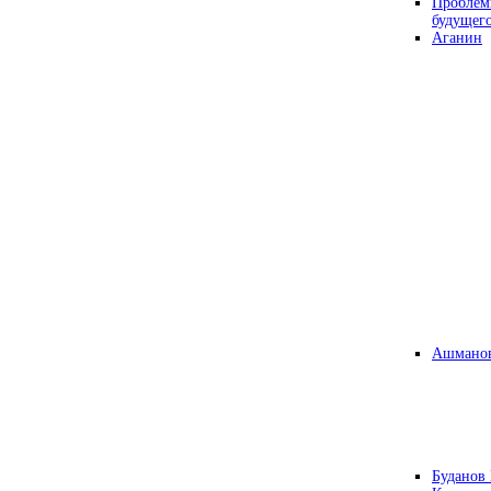
Проблем
будущег
Аганин
Ашманов
Буданов 