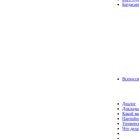
Багдасар
Всеросс
Диалог
Доклады
Какой мы
Партийн
Универс
Что дела