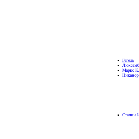
Гегель
Люксемб
Маркс К
Никанор
Сталин 