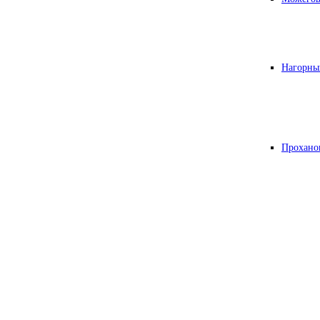
Нагорны
Прохано