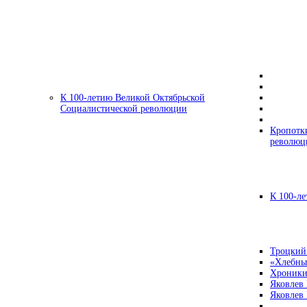
К 100-летию Великой Октябрьской
Социалистической революции
Кропотк
революц
К 100-ле
Троцкий
«Хлебны
Хроники
Яковлев
Яковлев 