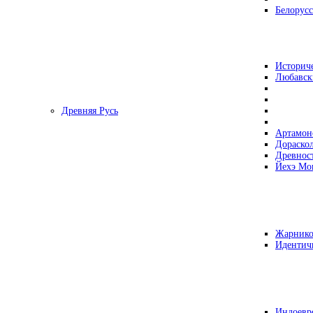
Белорусс
Историч
Любавск
Древняя Русь
Артамон
Дораско
Древнос
Йехэ Мо
Жарнико
Идентич
Индоевр