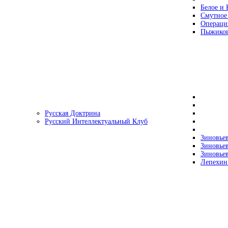
Белое и 
Смутное
Операци
Пыжиков
Русская Доктрина
Русский Интеллектуальный Клуб
Зиновьев
Зиновьев
Зиновьев
Лепехин