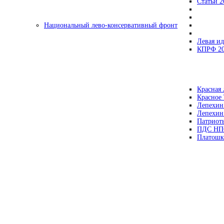
Статьи 2
Национальный лево-консервативный фронт
Левая ид
КПРФ 2
Красная 
Красное
Лепехин
Лепехин
Патриот
ПДС НП
Платошк