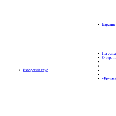
Евразия 
Нагорны
О вера н
Изборский клуб
«Круглы