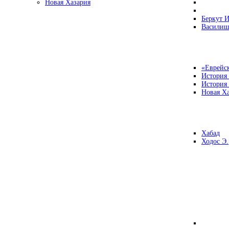
Новая Хазария
Беркут И
Василиш
«Еврейск
История
История
Новая Ха
Хабад
Ходос Э.