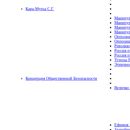
Кара-Мурза С.Г.
Манипул
Манипул
Манипул
Манипул
Оппозиц
Оппозиц
Революц
Россия п
Россия п
Угрозы Р
Этнично
Концепция Общественной Безопасности
Величко
Ефимов 
Зазнобин