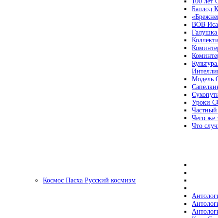
100 лет
Баллод К
«Брежне
ВОВ Иса
Галушка
Коллект
Коминте
Коминте
Культура
Интеллиг
Модель 
Сапелки
Сухопут
Уроки С
Частный
Чего же 
Что случ
Космос Пасха Русский космизм
Антолог
Антолог
Антолог