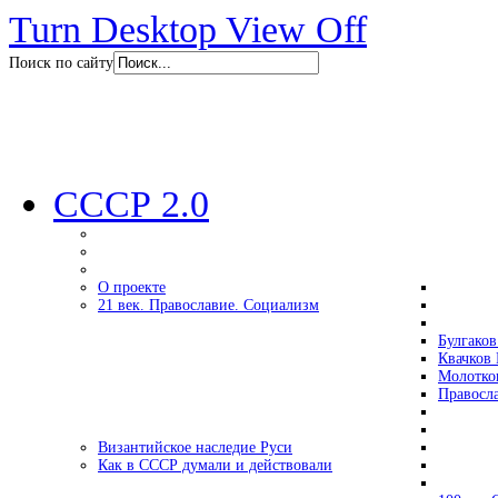
Turn Desktop View Off
Поиск по сайту
СССР 2.0
О проекте
21 век. Православие. Социализм
Булгаков
Квачков 
Молотко
Правосл
Византийское наследие Руси
Как в СССР думали и действовали