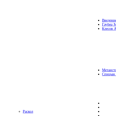
Введени
Гаубец 
Клесов А
Метаисто
Спицын
Раскол