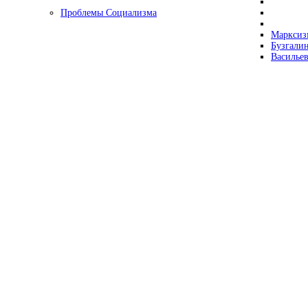
Проблемы Социализма
Марксизм
Бузгалин
Васильев