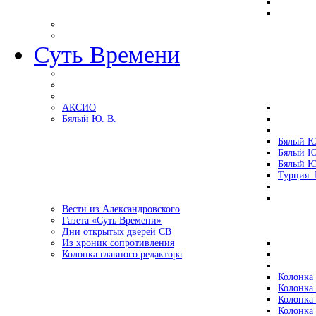
Суть Времени
АКСИО
Бялый Ю. В.
Бялый Ю
Бялый Ю
Бялый Ю
Турция.
Вести из Александровского
Газета «Суть Времени»
Дни открытых дверей СВ
Из хроник сопротивления
Колонка главного редактора
Колонка 
Колонка 
Колонка 
Колонка 