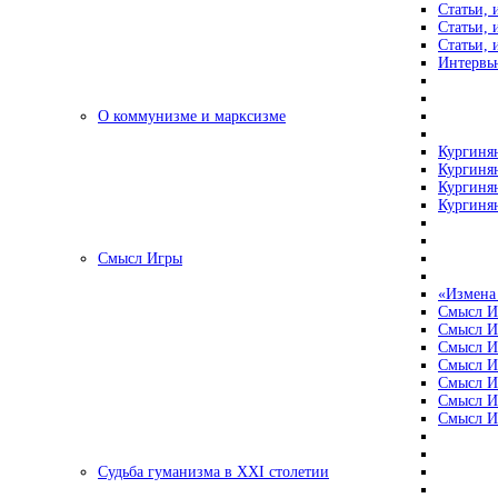
Статьи, 
Статьи, 
Статьи, 
Интервью
О коммунизме и марксизме
Кургинян
Кургинян
Кургинян
Кургинян
Смысл Игры
«Измена
Смысл И
Смысл И
Смысл И
Смысл И
Смысл И
Смысл И
Смысл И
Судьба гуманизма в XXI столетии