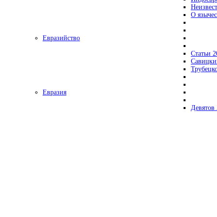
Неизвес
О язычес
Евразийство
Статьи 2
Савицки
Трубецк
Евразия
Девятов 