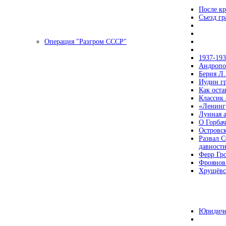
После кр
Съезд г
Операция "Разгром СССР"
1937-19
Андропов
Берия Л.
Иудин гр
Как ост
Классик
«Ленинг
Лунная 
О Горбач
Островс
Развал С
давност
Ферр Гр
Фроянов
Хрущёвск
Юридиче