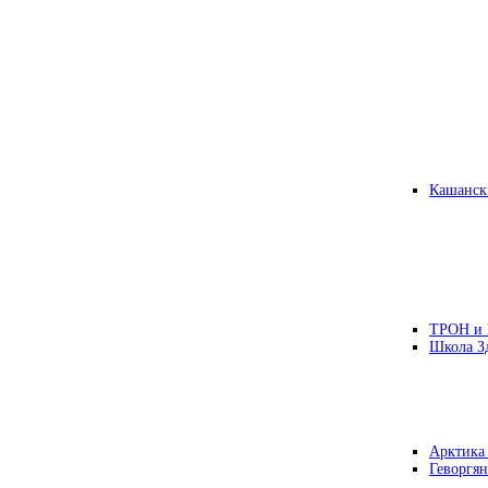
Кашанск
ТРОН и
Школа З
Арктика
Геворгян