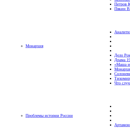
Петров 
Пякин В.
Аналити
Монархия
Дело Ро
Драма 19
«Маша и
Монархи
Солонев
Тихомир
Что случ
Проблемы истории России
Артамон