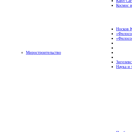
Карл Са
Космос и
Носков 
«Филосо
«Философ
Миростроительство
Зигелевс
Наука и 