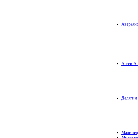
Аверьяно
Агеев А.
Делягин 
Малинец
Можегов