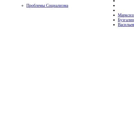
Проблемы Социализма
Марксизм
Бузгалин
Васильев