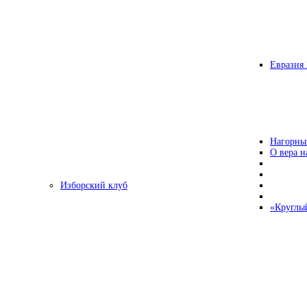
Евразия 
Нагорны
О вера н
Изборский клуб
«Круглы