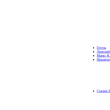
Гегель
Люксемб
Маркс К
Никанор
Сталин 