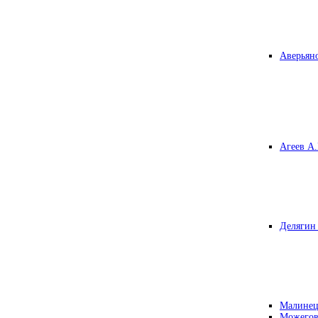
Аверьяно
Агеев А.
Делягин 
Малинец
Можегов