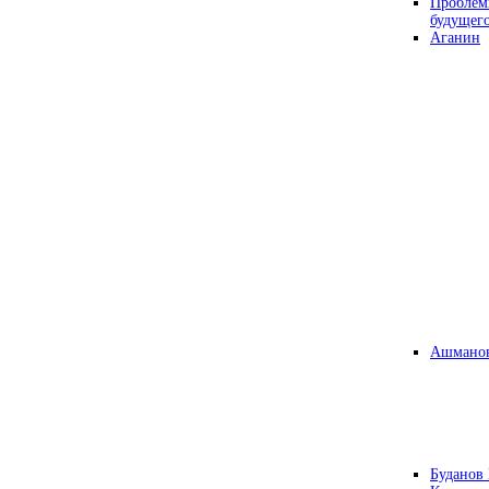
Проблем
будущег
Аганин
Ашманов
Буданов 