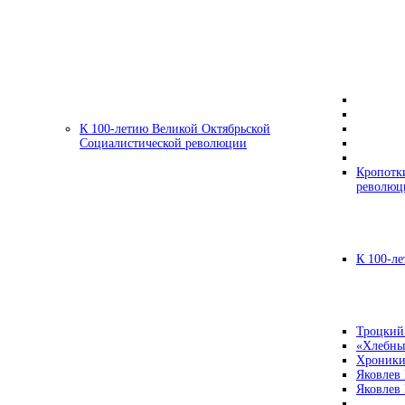
К 100-летию Великой Октябрьской
Социалистической революции
Кропотк
революц
К 100-ле
Троцкий
«Хлебны
Хроники
Яковлев
Яковлев 