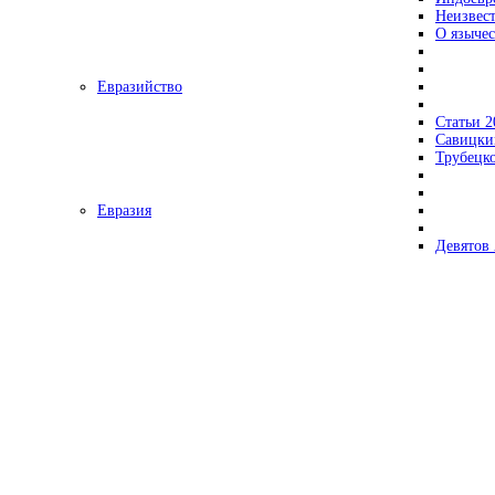
Неизвес
О язычес
Евразийство
Статьи 2
Савицки
Трубецк
Евразия
Девятов 