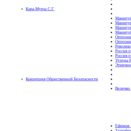
Кара-Мурза С.Г.
Манипул
Манипул
Манипул
Манипул
Оппозиц
Оппозиц
Революц
Россия п
Россия п
Угрозы Р
Этнично
Концепция Общественной Безопасности
Величко
Ефимов 
Зазнобин