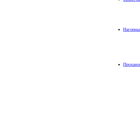
Нагорны
Прохано