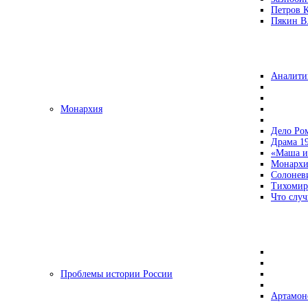
Петров 
Пякин В.
Аналити
Монархия
Дело Ро
Драма 19
«Маша и
Монархи
Солонев
Тихомир
Что случ
Проблемы истории России
Артамон