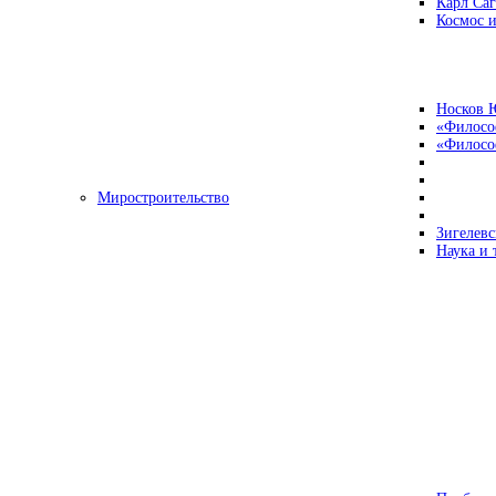
Карл Са
Космос и
Носков 
«Филосо
«Философ
Миростроительство
Зигелевс
Наука и 