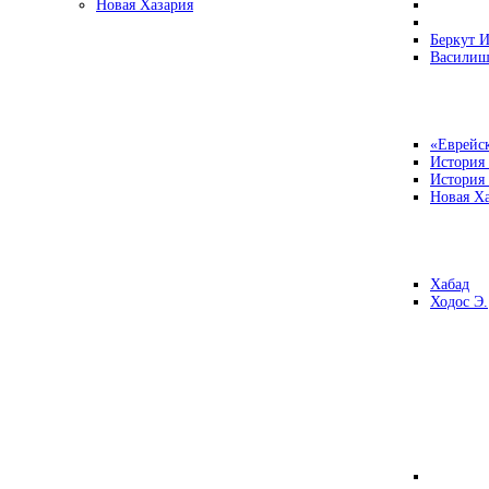
Новая Хазария
Беркут И
Василиш
«Еврейск
История
История
Новая Ха
Хабад
Ходос Э.