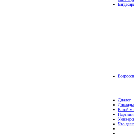
Багдасар
Всеросс
Диалог
Доклады
Какой мы
Партийн
Универс
Что дела