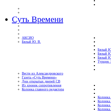
Суть Времени
АКСИО
Бялый Ю. В.
Бялый Ю
Бялый Ю
Бялый Ю
Турция.
Вести из Александровского
Газета «Суть Времени»
Дни открытых дверей СВ
Из хроник сопротивления
Колонка главного редактора
Колонка 
Колонка 
Колонка 
Колонка 