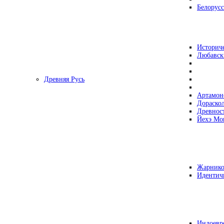
Белорусс
Историч
Любавск
Древняя Русь
Артамон
Дораско
Древнос
Йехэ Мо
Жарнико
Идентич
Индоевр