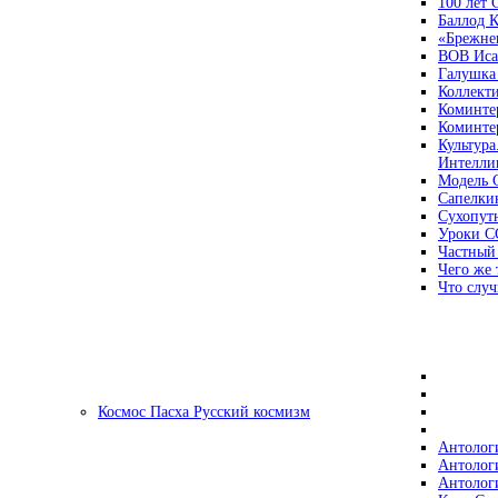
100 лет
Баллод К
«Брежне
ВОВ Иса
Галушка
Коллект
Коминте
Коминте
Культура
Интеллиг
Модель 
Сапелки
Сухопут
Уроки С
Частный
Чего же 
Что случ
Космос Пасха Русский космизм
Антолог
Антолог
Антолог