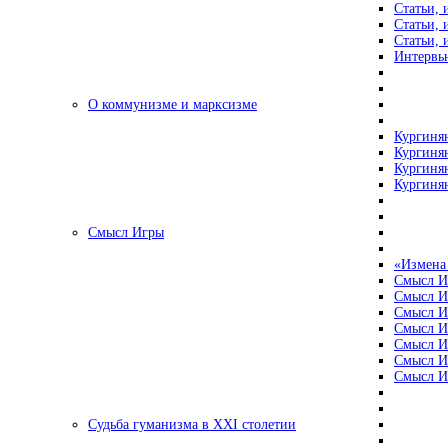
Статьи, 
Статьи, 
Статьи, 
Интервью
О коммунизме и марксизме
Кургинян
Кургинян
Кургинян
Кургинян
Смысл Игры
«Измена
Смысл И
Смысл И
Смысл И
Смысл И
Смысл И
Смысл И
Смысл И
Судьба гуманизма в XXI столетии