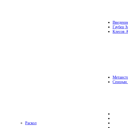
Введени
Гаубец 
Клесов А
Метаисто
Спицын
Раскол