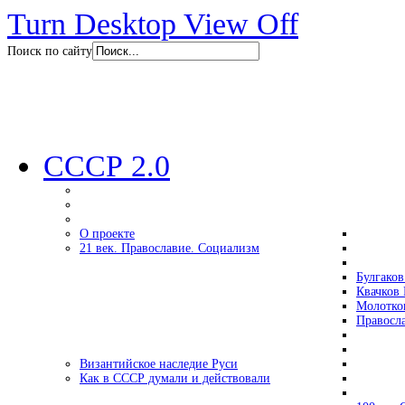
Turn Desktop View Off
Поиск по сайту
СССР 2.0
О проекте
21 век. Православие. Социализм
Булгаков
Квачков 
Молотко
Правосл
Византийское наследие Руси
Как в СССР думали и действовали