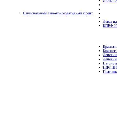
Статьи 2
Национальный лево-консервативный фронт
Левая ид
КПРФ 2
Красная 
Красное
Лепехин
Лепехин
Патриот
ПДС НП
Платошк