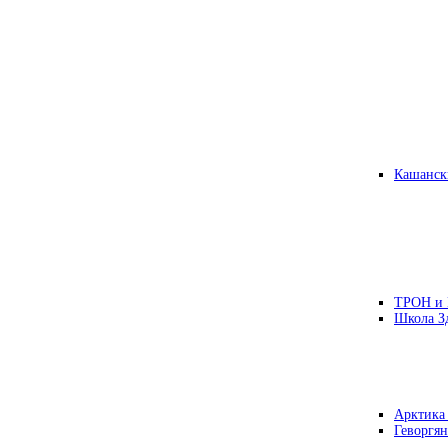
Кашанск
ТРОН и
Школа З
Арктика
Геворгян