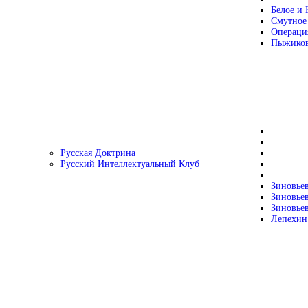
Белое и 
Смутное
Операци
Пыжиков
Русская Доктрина
Русский Интеллектуальный Клуб
Зиновьев
Зиновьев
Зиновьев
Лепехин