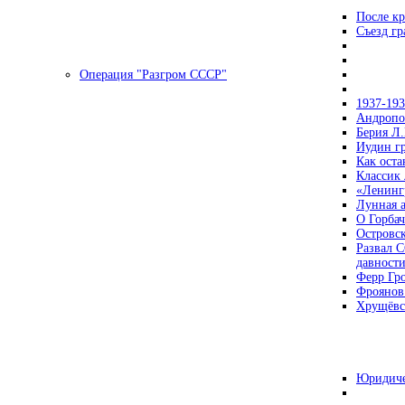
После кр
Съезд г
Операция "Разгром СССР"
1937-19
Андропов
Берия Л.
Иудин гр
Как ост
Классик
«Ленинг
Лунная 
О Горбач
Островс
Развал С
давност
Ферр Гр
Фроянов
Хрущёвск
Юридиче