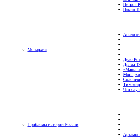
Петров 
Пякин В.
Аналити
Монархия
Дело Ро
Драма 19
«Маша и
Монархи
Солонев
Тихомир
Что случ
Проблемы истории России
Артамон