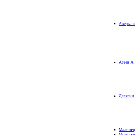
Аверьяно
Агеев А.
Делягин 
Малинец
Можегов