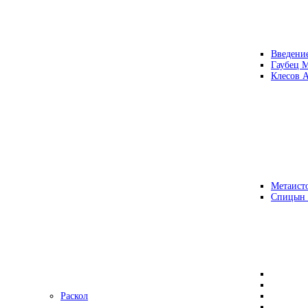
Введени
Гаубец 
Клесов А
Метаисто
Спицын
Раскол