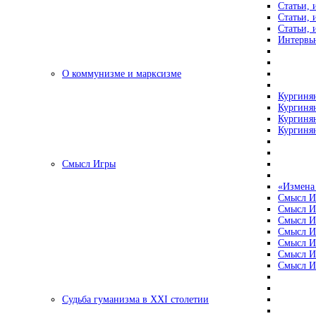
Статьи, 
Статьи, 
Статьи, 
Интервью
О коммунизме и марксизме
Кургинян
Кургинян
Кургинян
Кургинян
Смысл Игры
«Измена
Смысл И
Смысл И
Смысл И
Смысл И
Смысл И
Смысл И
Смысл И
Судьба гуманизма в XXI столетии