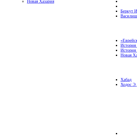
Новая Хазария
Беркут И
Василиш
«Еврейск
История
История
Новая Ха
Хабад
Ходос Э.