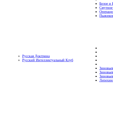
Белое и 
Смутное
Операци
Пыжиков
Русская Доктрина
Русский Интеллектуальный Клуб
Зиновьев
Зиновьев
Зиновьев
Лепехин