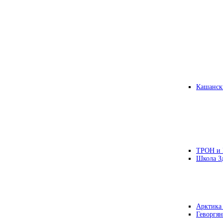
Кашанск
ТРОН и
Школа З
Арктика
Геворгян