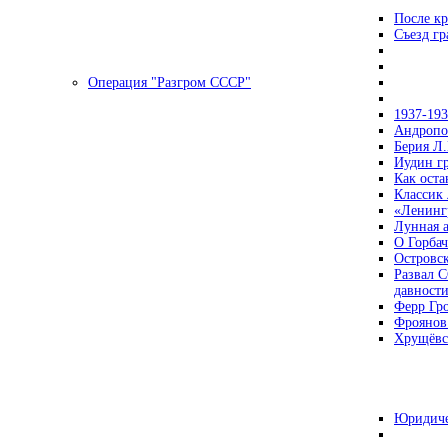
После кр
Съезд г
Операция "Разгром СССР"
1937-19
Андропов
Берия Л.
Иудин гр
Как ост
Классик
«Ленинг
Лунная 
О Горбач
Островс
Развал С
давност
Ферр Гр
Фроянов
Хрущёвск
Юридиче