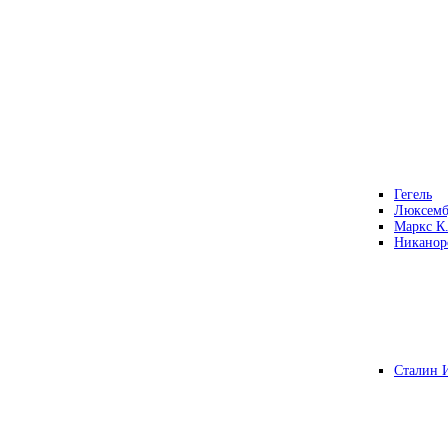
Гегель
Люксемб
Маркс К
Никанор
Сталин 