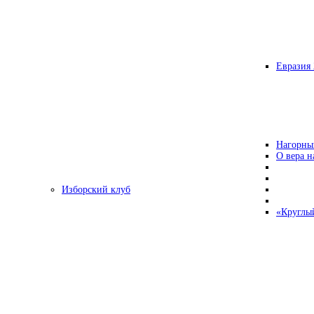
Евразия 
Нагорны
О вера н
Изборский клуб
«Круглы