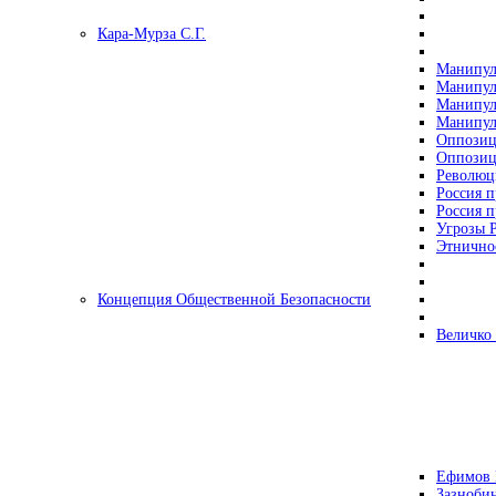
Кара-Мурза С.Г.
Манипул
Манипул
Манипул
Манипул
Оппозиц
Оппозиц
Революц
Россия п
Россия п
Угрозы Р
Этнично
Концепция Общественной Безопасности
Величко
Ефимов 
Зазнобин