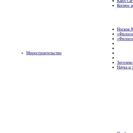
Карл Са
Космос и
Носков 
«Филосо
«Философ
Миростроительство
Зигелевс
Наука и 