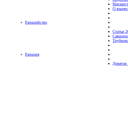
Неизвес
О язычес
Евразийство
Статьи 2
Савицки
Трубецк
Евразия
Девятов 