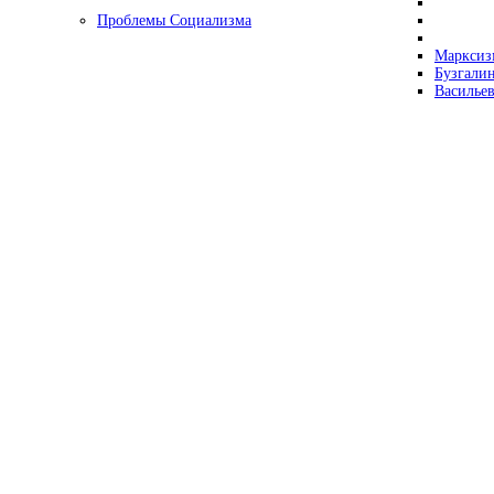
Проблемы Социализма
Марксизм
Бузгалин
Васильев