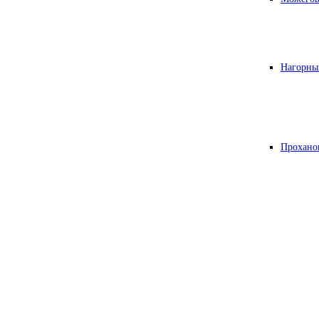
Нагорны
Прохано