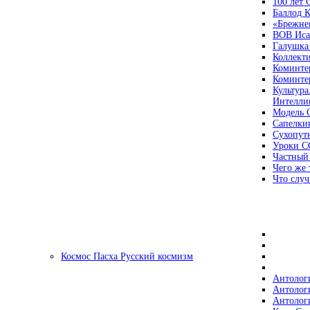
100 лет
Баллод К
«Брежне
ВОВ Иса
Галушка
Коллект
Коминте
Коминте
Культура
Интеллиг
Модель 
Сапелки
Сухопут
Уроки С
Частный
Чего же 
Что случ
Космос Пасха Русский космизм
Антолог
Антолог
Антолог