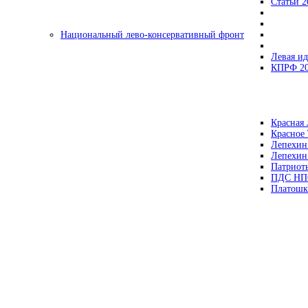
Статьи 2
Национальный лево-консервативный фронт
Левая ид
КПРФ 2
Красная 
Красное
Лепехин
Лепехин
Патриот
ПДС НП
Платошк