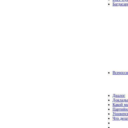
Багдасар
Всеросс
Диалог
Доклады
Какой мы
Партийн
Универс
Что дела