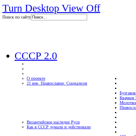
Turn Desktop View Off
Поиск по сайту
СССР 2.0
О проекте
21 век. Православие. Социализм
Булгаков
Квачков 
Молотко
Правосл
Византийское наследие Руси
Как в СССР думали и действовали