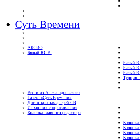
Суть Времени
АКСИО
Бялый Ю. В.
Бялый Ю
Бялый Ю
Бялый Ю
Турция.
Вести из Александровского
Газета «Суть Времени»
Дни открытых дверей СВ
Из хроник сопротивления
Колонка главного редактора
Колонка 
Колонка 
Колонка 
Колонка 