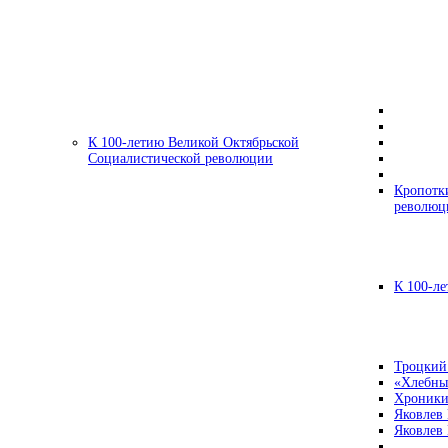
К 100-летию Великой Октябрьской
Социалистической революции
Кропотк
революц
К 100-ле
Троцкий
«Хлебны
Хроники
Яковлев
Яковлев 