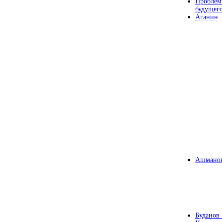
Проблем
будущег
Аганин
Ашманов
Буданов 