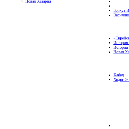
Новая Хазария
Беркут И
Василиш
«Еврейск
История
История
Новая Ха
Хабад
Ходос Э.