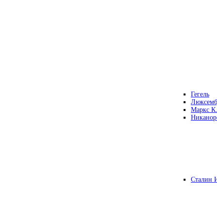
Гегель
Люксемб
Маркс К
Никанор
Сталин 