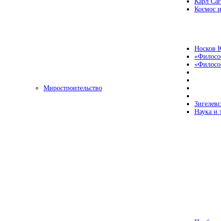
Карл Са
Космос и
Носков 
«Филосо
«Философ
Миростроительство
Зигелевс
Наука и 