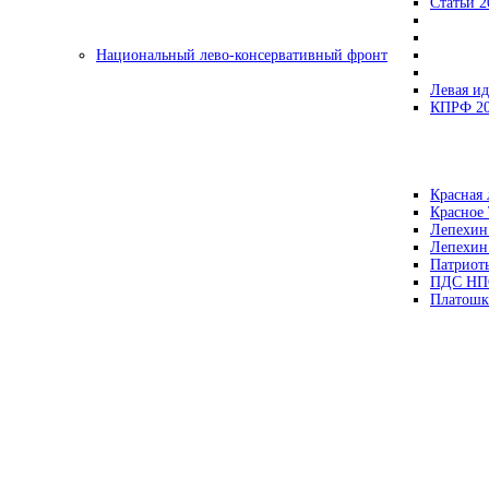
Статьи 2
Национальный лево-консервативный фронт
Левая ид
КПРФ 2
Красная 
Красное
Лепехин
Лепехин
Патриот
ПДС НП
Платошк