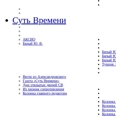
Суть Времени
АКСИО
Бялый Ю. В.
Бялый Ю
Бялый Ю
Бялый Ю
Турция.
Вести из Александровского
Газета «Суть Времени»
Дни открытых дверей СВ
Из хроник сопротивления
Колонка главного редактора
Колонка 
Колонка 
Колонка 
Колонка 