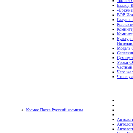
100 лет
Баллод К
«Брежне
ВОВ Иса
Галушка
Коллект
Коминте
Коминте
Культура
Интеллиг
Модель 
Сапелки
Сухопут
Уроки С
Частный
Чего же 
Что случ
Космос Пасха Русский космизм
Антолог
Антолог
Антолог