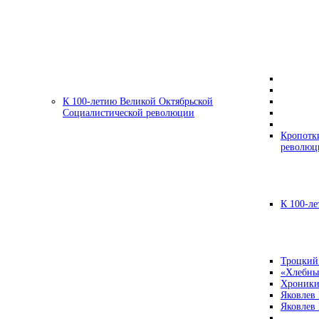
К 100-летию Великой Октябрьской
Социалистической революции
Кропотк
революц
К 100-ле
Троцкий
«Хлебны
Хроники
Яковлев
Яковлев 