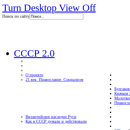
Turn Desktop View Off
Поиск по сайту
СССР 2.0
О проекте
21 век. Православие. Социализм
Булгаков
Квачков 
Молотко
Правосл
Византийское наследие Руси
Как в СССР думали и действовали