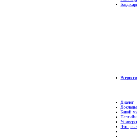
Багдасар
Всеросс
Диалог
Доклады
Какой мы
Партийн
Универс
Что дела