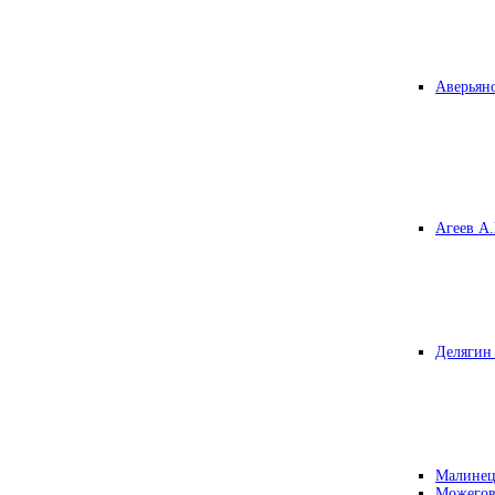
Аверьяно
Агеев А.
Делягин 
Малинец
Можегов