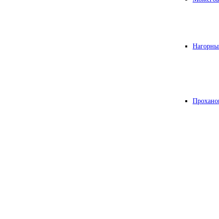
Нагорны
Прохано