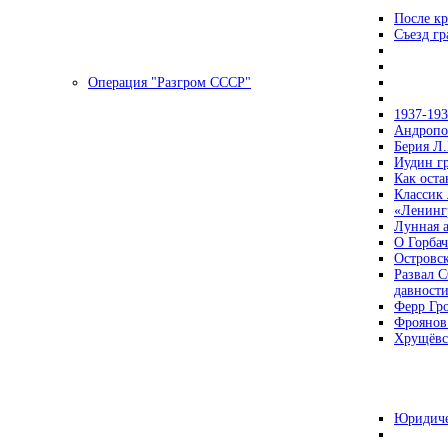
После кр
Съезд г
Операция "Разгром СССР"
1937-19
Андропов
Берия Л.
Иудин гр
Как ост
Классик
«Ленинг
Лунная 
О Горбач
Островс
Развал С
давност
Ферр Гр
Фроянов
Хрущёвск
Юридиче