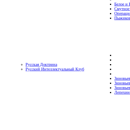
Белое и 
Смутное
Операци
Пыжиков
Русская Доктрина
Русский Интеллектуальный Клуб
Зиновьев
Зиновьев
Зиновьев
Лепехин