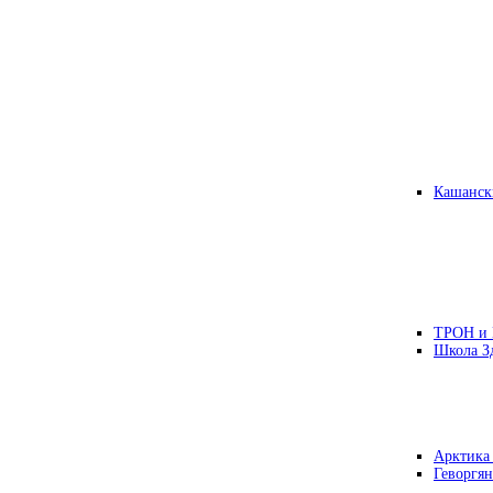
Кашанск
ТРОН и
Школа З
Арктика
Геворгян