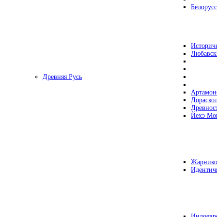
Белорусс
Историч
Любавск
Древняя Русь
Артамон
Дораско
Древнос
Йехэ Мо
Жарнико
Идентич
Индоевр