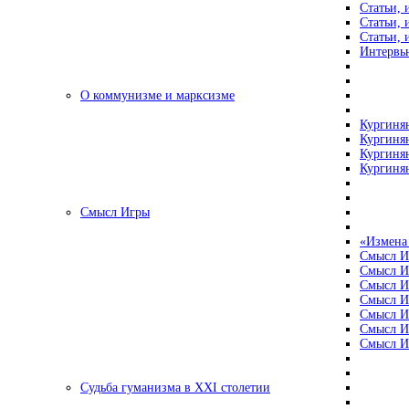
Статьи, 
Статьи, 
Статьи, 
Интервью
О коммунизме и марксизме
Кургинян
Кургинян
Кургинян
Кургинян
Смысл Игры
«Измена
Смысл И
Смысл И
Смысл И
Смысл И
Смысл И
Смысл И
Смысл И
Судьба гуманизма в XXI столетии