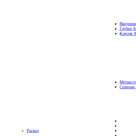
Введени
Гаубец 
Клесов А
Метаисто
Спицын
Раскол