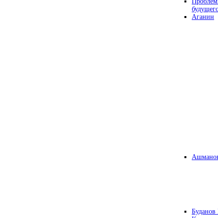
Проблем
будущег
Аганин
Ашманов
Буданов 