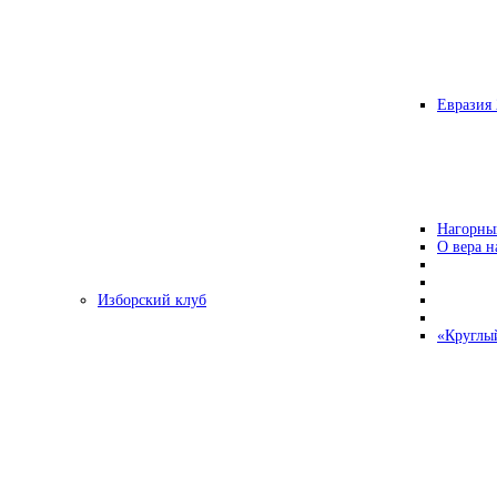
Евразия 
Нагорны
О вера н
Изборский клуб
«Круглы