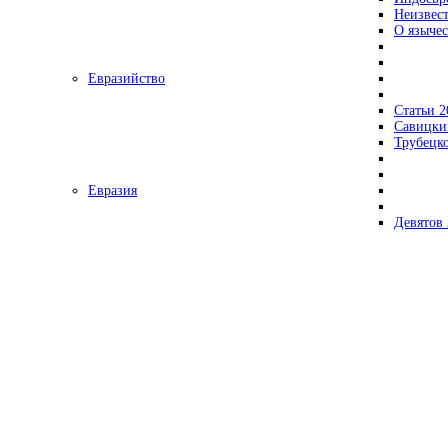
Неизвес
О язычес
Евразийство
Статьи 2
Савицки
Трубецк
Евразия
Девятов 