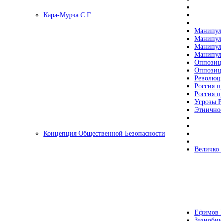
Кара-Мурза С.Г.
Манипул
Манипул
Манипул
Манипул
Оппозиц
Оппозиц
Революц
Россия п
Россия п
Угрозы Р
Этнично
Концепция Общественной Безопасности
Величко
Ефимов 
Зазнобин