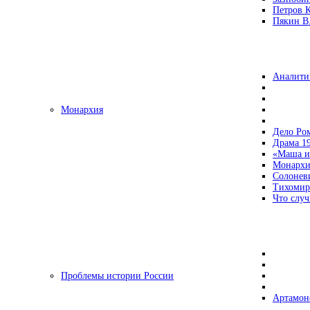
Петров 
Пякин В.
Аналити
Монархия
Дело Ро
Драма 19
«Маша и
Монархи
Солонев
Тихомир
Что случ
Проблемы истории России
Артамон