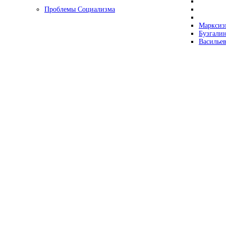
Проблемы Социализма
Марксизм
Бузгалин
Васильев