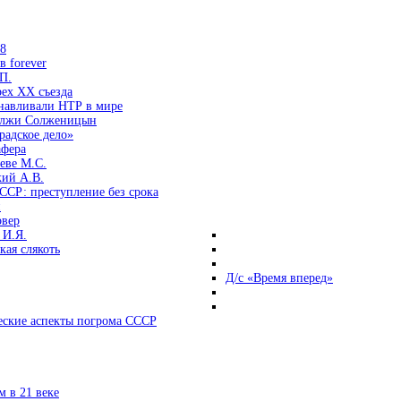
38
 forever
П.
ех ХХ съезда
анавливали НТР в мире
 лжи Солженицын
радское дело»
афера
еве М.С.
кий А.В.
ССР: преступление без срока
и
овер
 И.Я.
ая слякоть
Д/с «Время вперед»
ские аспекты погрома СССР
 в 21 веке