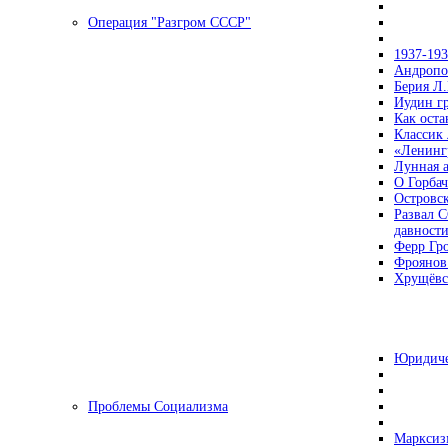
Операция "Разгром СССР"
1937-19
Андропов
Берия Л.
Иудин гр
Как ост
Классик
«Ленинг
Лунная 
О Горбач
Островс
Развал С
давност
Ферр Гр
Фроянов
Хрущёвск
Юридиче
Проблемы Социализма
Марксизм