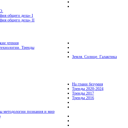
Ю.
фия общего дела» I
ия общего дела» II
кие чтения
технологии. Тренды
Земля. Солнце. Галактика
На грани безумия
Тренды 2020-2024
Тренды 2017
Тренды 2016
ы методологии познания и мир
о