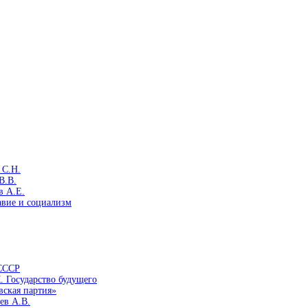
 С.Н.
В.В.
в А.Е.
авие и социализм
 СССР
. Государство будущего
вская партия»
ев А.В.