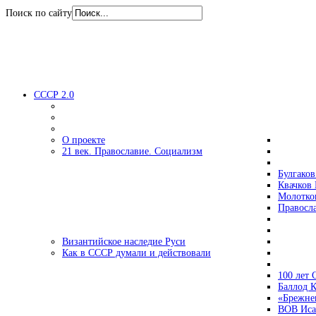
Поиск по сайту
СССР 2.0
О проекте
21 век. Православие. Социализм
Булгаков
Квачков 
Молотко
Правосл
Византийское наследие Руси
Как в СССР думали и действовали
100 лет
Баллод К
«Брежне
ВОВ Иса