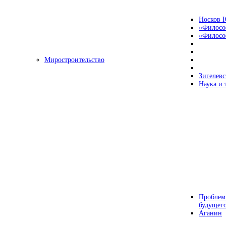
Носков 
«Филосо
«Философ
Миростроительство
Зигелевс
Наука и 
Проблем
будущег
Аганин