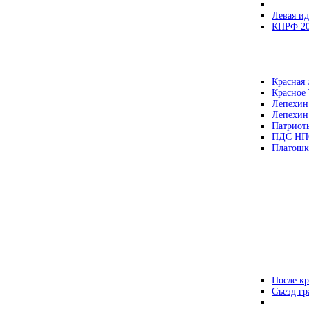
Левая ид
КПРФ 2
Красная 
Красное
Лепехин
Лепехин
Патриот
ПДС НП
Платошк
После кр
Съезд г