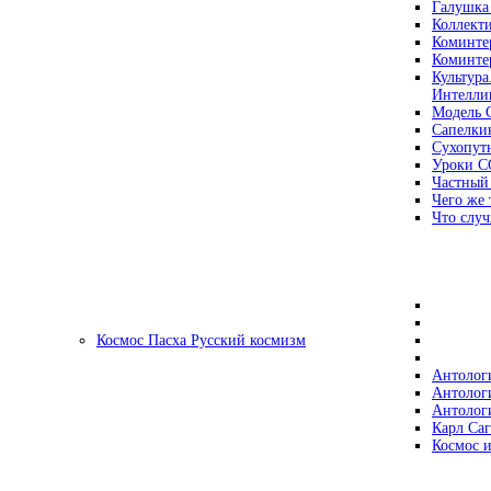
Галушка
Коллект
Коминте
Коминте
Культура
Интеллиг
Модель 
Сапелки
Сухопут
Уроки С
Частный
Чего же 
Что случ
Космос Пасха Русский космизм
Антолог
Антолог
Антолог
Карл Са
Космос и