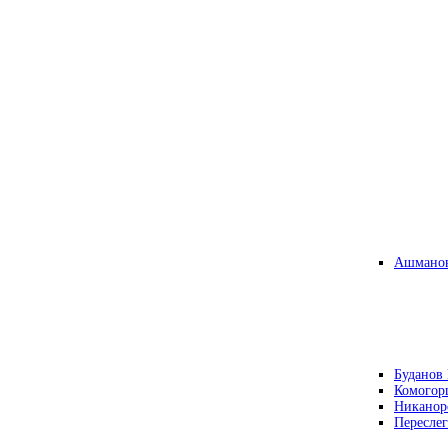
Ашманов
Буданов 
Комогор
Никанор
Переслег