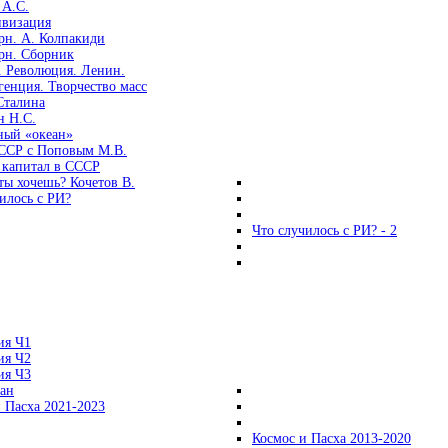
 А.С.
ивизация
рн. А. Колпакиди
рн. Сборник
. Революция. Ленин.
енция. Творчество масс
Сталина
н Н.С.
ный «океан»
ССР с Поповым М.В.
 капитал в СССР
ты хочешь? Кочетов В.
илось с РИ?
Что случилось с РИ? - 2
ия Ч1
ия Ч2
ия Ч3
ган
 Пасха 2021-2023
Космос и Пасха 2013-2020