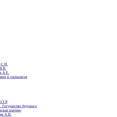
 С.Н.
В.В.
в А.Е.
авие и социализм
 СССР
. Государство будущего
вская партия»
ев А.В.