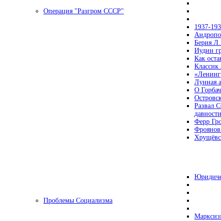
Операция "Разгром СССР"
1937-19
Андропов
Берия Л.
Иудин гр
Как ост
Классик
«Ленинг
Лунная 
О Горбач
Островс
Развал С
давност
Ферр Гр
Фроянов
Хрущёвск
Юридиче
Проблемы Социализма
Марксизм