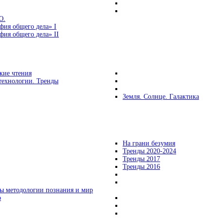
Ю.
фия общего дела» I
ия общего дела» II
кие чтения
технологии. Тренды
Земля. Солнце. Галактика
На грани безумия
Тренды 2020-2024
Тренды 2017
Тренды 2016
ы методологии познания и мир
о