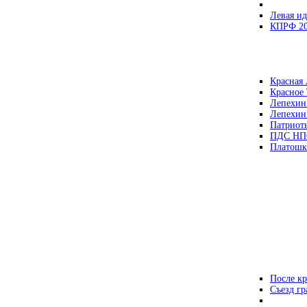
Левая ид
КПРФ 2
Красная 
Красное
Лепехин
Лепехин
Патриот
ПДС НП
Платошк
После кр
Съезд г