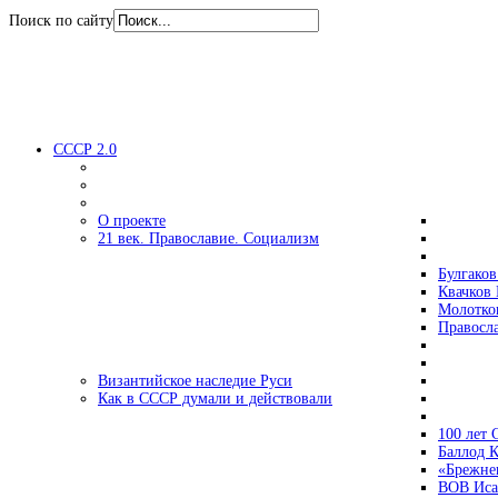
Поиск по сайту
СССР 2.0
О проекте
21 век. Православие. Социализм
Булгаков
Квачков 
Молотко
Правосл
Византийское наследие Руси
Как в СССР думали и действовали
100 лет
Баллод К
«Брежне
ВОВ Иса