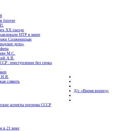
38
 forever
П.
ех ХХ съезда
анавливали НТР в мире
 лжи Солженицын
радское дело»
афера
еве М.С.
кий А.В.
ССР: преступление без срока
и
овер
 И.Я.
ая слякоть
Д/с «Время вперед»
ские аспекты погрома СССР
 в 21 веке