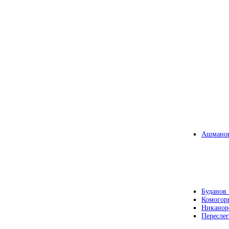
Ашманов
Буданов 
Комогор
Никанор
Переслег