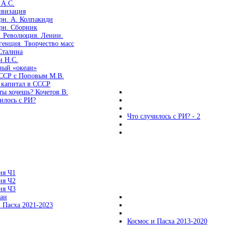
 А.С.
ивизация
рн. А. Колпакиди
рн. Сборник
. Революция. Ленин.
енция. Творчество масс
Сталина
н Н.С.
ный «океан»
ССР с Поповым М.В.
 капитал в СССР
ты хочешь? Кочетов В.
илось с РИ?
Что случилось с РИ? - 2
ия Ч1
ия Ч2
ия Ч3
ган
 Пасха 2021-2023
Космос и Пасха 2013-2020