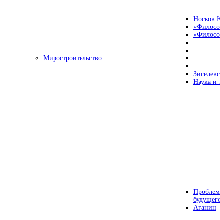
Носков 
«Филосо
«Философ
Миростроительство
Зигелевс
Наука и 
Проблем
будущег
Аганин