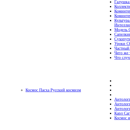
Галушка
Коллект
Коминте
Коминте
Культура
Интеллиг
Модель 
Сапелки
Сухопут
Уроки С
Частный
Чего же 
Что случ
Космос Пасха Русский космизм
Антолог
Антолог
Антолог
Карл Са
Космос и