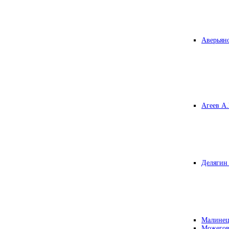
Аверьяно
Агеев А.
Делягин 
Малинец
Можегов