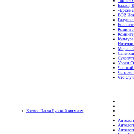
100 лет
Баллод К
«Брежне
ВОВ Иса
Галушка
Коллект
Коминте
Коминте
Культура
Интеллиг
Модель 
Сапелки
Сухопут
Уроки С
Частный
Чего же 
Что случ
Космос Пасха Русский космизм
Антолог
Антолог
Антолог