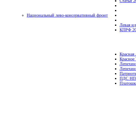
Статьи 2
Национальный лево-консервативный фронт
Левая ид
КПРФ 2
Красная 
Красное
Лепехин
Лепехин
Патриот
ПДС НП
Платошк