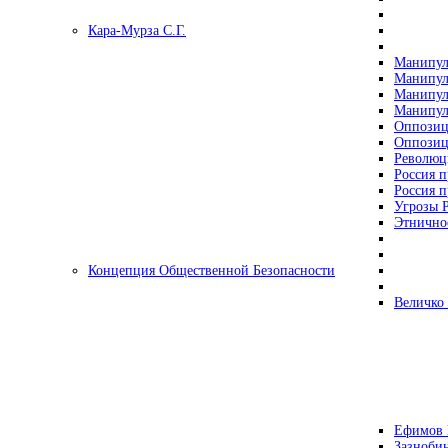
Кара-Мурза С.Г.
Манипул
Манипул
Манипул
Манипул
Оппозиц
Оппозиц
Революц
Россия п
Россия п
Угрозы Р
Этнично
Концепция Общественной Безопасности
Величко
Ефимов 
Зазнобин