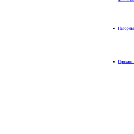
Нагорны
Прохано