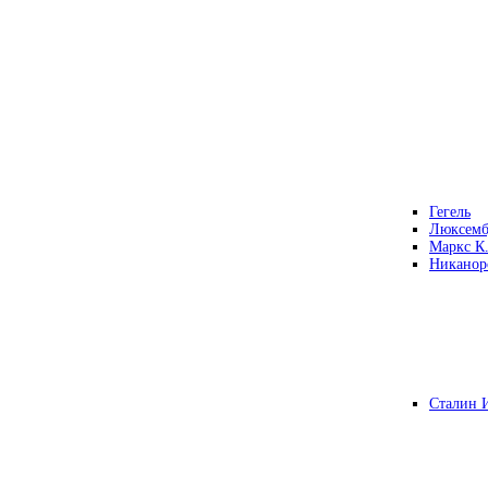
Гегель
Люксемб
Маркс К
Никанор
Сталин 