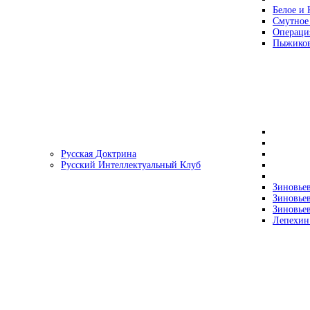
Белое и 
Смутное
Операци
Пыжиков
Русская Доктрина
Русский Интеллектуальный Клуб
Зиновьев
Зиновьев
Зиновьев
Лепехин