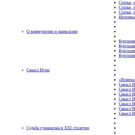
Статьи, 
Статьи, 
Статьи, 
Интервью
О коммунизме и марксизме
Кургинян
Кургинян
Кургинян
Кургинян
Смысл Игры
«Измена
Смысл И
Смысл И
Смысл И
Смысл И
Смысл И
Смысл И
Смысл И
Судьба гуманизма в XXI столетии