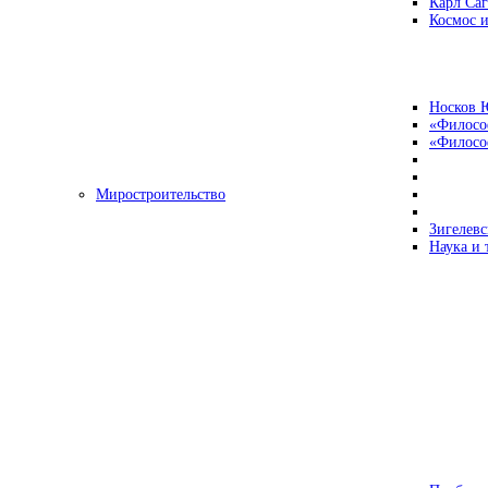
Карл Са
Космос и
Носков 
«Филосо
«Философ
Миростроительство
Зигелевс
Наука и 