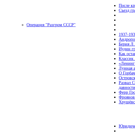
После кр
Съезд г
Операция "Разгром СССР"
1937-19
Андропов
Берия Л.
Иудин гр
Как ост
Классик
«Ленинг
Лунная 
О Горбач
Островс
Развал С
давност
Ферр Гр
Фроянов
Хрущёвск
Юридиче