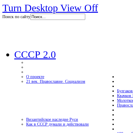
Turn Desktop View Off
Поиск по сайту
СССР 2.0
О проекте
21 век. Православие. Социализм
Булгаков
Квачков 
Молотко
Правосл
Византийское наследие Руси
Как в СССР думали и действовали