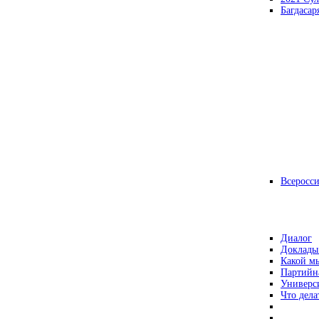
Багдасар
Всеросс
Диалог
Доклады
Какой мы
Партийн
Универс
Что дела