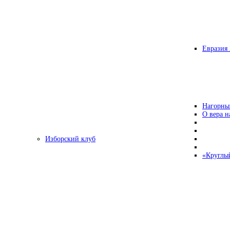
Евразия 
Нагорны
О вера н
Изборский клуб
«Круглы