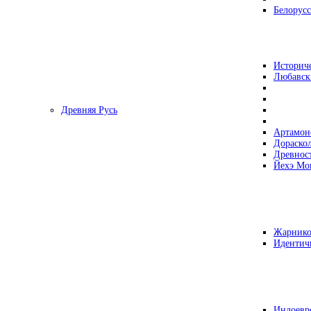
Белорусс
Историч
Любавск
Древняя Русь
Артамон
Дораско
Древнос
Йехэ Мо
Жарнико
Идентич
Индоевр