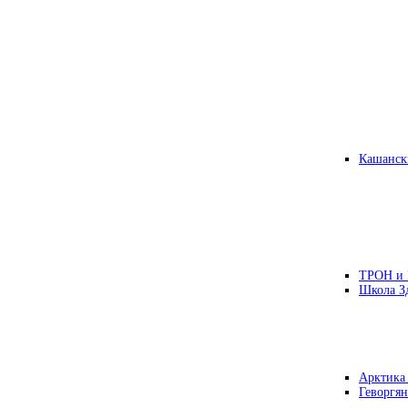
Кашанск
ТРОН и
Школа З
Арктика
Геворгян