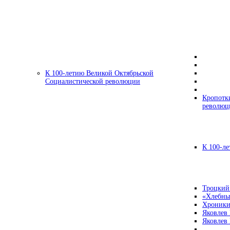
К 100-летию Великой Октябрьской
Социалистической революции
Кропотк
революц
К 100-ле
Троцкий
«Хлебны
Хроники
Яковлев
Яковлев 