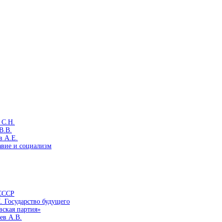
 С.Н.
В.В.
в А.Е.
авие и социализм
 СССР
. Государство будущего
вская партия»
ев А.В.