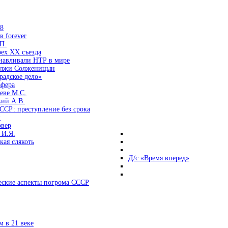
38
 forever
П.
ех ХХ съезда
анавливали НТР в мире
 лжи Солженицын
радское дело»
афера
еве М.С.
кий А.В.
ССР: преступление без срока
и
овер
 И.Я.
ая слякоть
Д/с «Время вперед»
ские аспекты погрома СССР
 в 21 веке