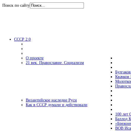
Поиск по сайту
СССР 2.0
О проекте
21 век. Православие. Социализм
Булгаков
Квачков 
Молотко
Правосл
Византийское наследие Руси
Как в СССР думали и действовали
100 лет
Баллод К
«Брежне
ВОВ Иса