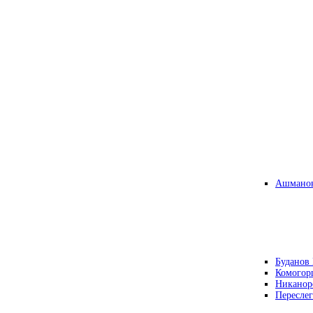
Ашманов
Буданов 
Комогор
Никанор
Переслег