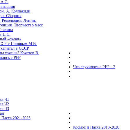
 А.С.
ивизация
рн. А. Колпакиди
рн. Сборник
. Революция. Ленин.
енция. Творчество масс
Сталина
н Н.С.
ный «океан»
ССР с Поповым М.В.
 капитал в СССР
ты хочешь? Кочетов В.
илось с РИ?
Что случилось с РИ? - 2
ия Ч1
ия Ч2
ия Ч3
ган
 Пасха 2021-2023
Космос и Пасха 2013-2020