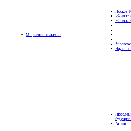
Носков 
«Филосо
«Философ
Миростроительство
Зигелевс
Наука и 
Проблем
будущег
Аганин