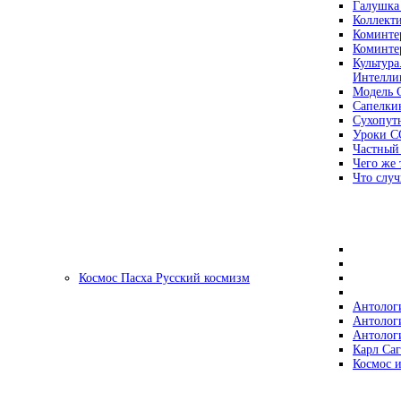
Галушка
Коллект
Коминте
Коминте
Культура
Интеллиг
Модель 
Сапелки
Сухопут
Уроки С
Частный
Чего же 
Что случ
Космос Пасха Русский космизм
Антолог
Антолог
Антолог
Карл Са
Космос и