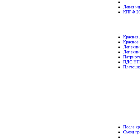
Левая ид
КПРФ 2
Красная 
Красное
Лепехин
Лепехин
Патриот
ПДС НП
Платошк
После кр
Съезд г