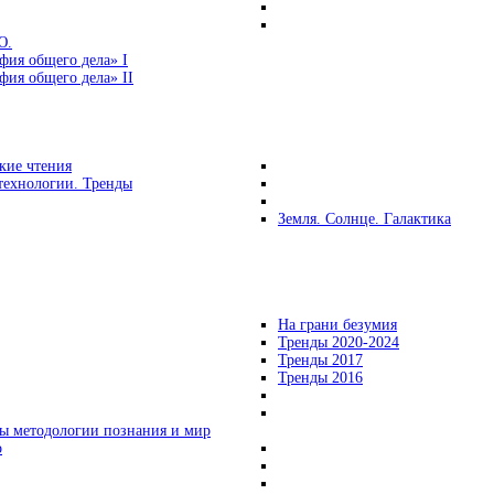
Ю.
фия общего дела» I
ия общего дела» II
кие чтения
технологии. Тренды
Земля. Солнце. Галактика
На грани безумия
Тренды 2020-2024
Тренды 2017
Тренды 2016
ы методологии познания и мир
о