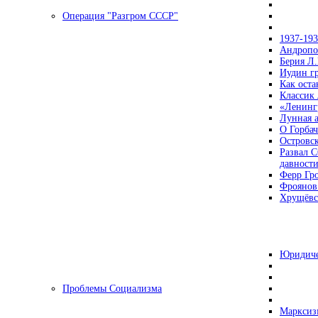
Операция "Разгром СССР"
1937-19
Андропов
Берия Л.
Иудин гр
Как ост
Классик
«Ленинг
Лунная 
О Горбач
Островс
Развал С
давност
Ферр Гр
Фроянов
Хрущёвск
Юридиче
Проблемы Социализма
Марксизм