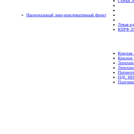
Статьи 2
Национальный лево-консервативный фронт
Левая ид
КПРФ 2
Красная 
Красное
Лепехин
Лепехин
Патриот
ПДС НП
Платошк