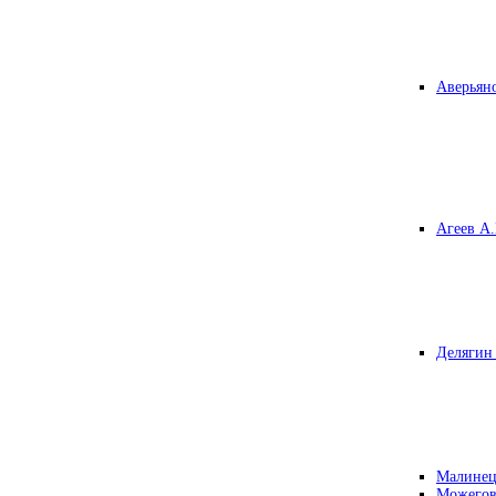
Аверьяно
Агеев А.
Делягин 
Малинец
Можегов