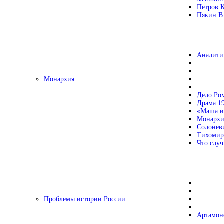
Петров 
Пякин В.
Аналити
Монархия
Дело Ро
Драма 19
«Маша и
Монархи
Солонев
Тихомир
Что случ
Проблемы истории России
Артамон