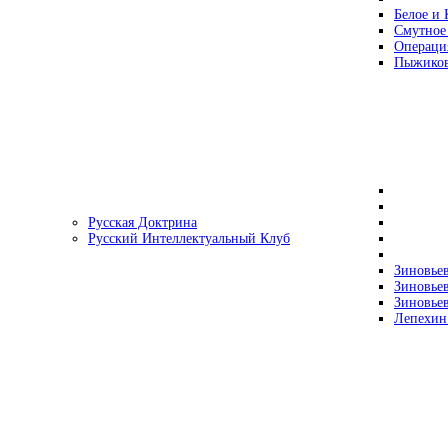
Белое и 
Смутное
Операци
Пыжиков
Русская Доктрина
Русский Интеллектуальный Клуб
Зиновьев
Зиновьев
Зиновьев
Лепехин