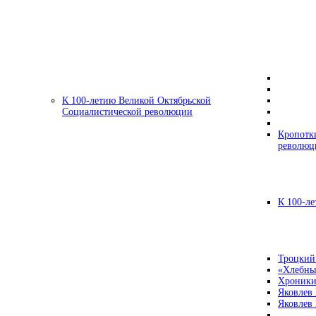
К 100-летию Великой Октябрьской
Социалистической революции
Кропотк
революц
К 100-ле
Троцкий
«Хлебны
Хроники
Яковлев
Яковлев 