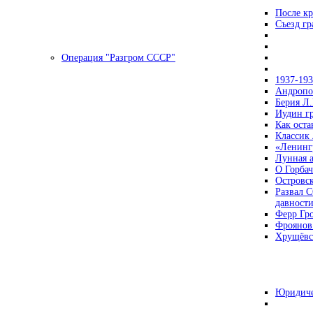
После кр
Съезд г
Операция "Разгром СССР"
1937-19
Андропов
Берия Л.
Иудин гр
Как ост
Классик
«Ленинг
Лунная 
О Горбач
Островс
Развал С
давност
Ферр Гр
Фроянов
Хрущёвск
Юридиче