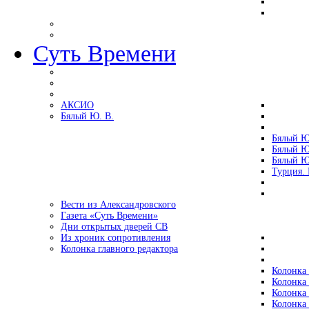
Суть Времени
АКСИО
Бялый Ю. В.
Бялый Ю
Бялый Ю
Бялый Ю
Турция.
Вести из Александровского
Газета «Суть Времени»
Дни открытых дверей СВ
Из хроник сопротивления
Колонка главного редактора
Колонка 
Колонка 
Колонка 
Колонка 