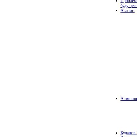
Проблем
будущег
Аганин
Ашманов
Буданов 