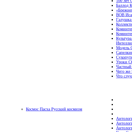
100 лет
Баллод К
«Брежне
ВОВ Иса
Галушка
Коллект
Коминте
Коминте
Культура
Интеллиг
Модель 
Сапелки
Сухопут
Уроки С
Частный
Чего же 
Что случ
Космос Пасха Русский космизм
Антолог
Антолог
Антолог