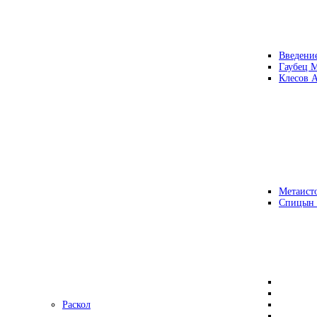
Введени
Гаубец 
Клесов А
Метаисто
Спицын
Раскол