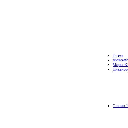
Гегель
Люксемб
Маркс К
Никанор
Сталин 