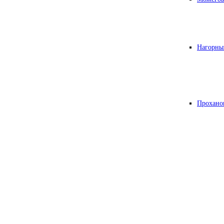
Нагорны
Прохано