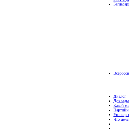
Багдасар
Всеросс
Диалог
Доклады
Какой мы
Партийн
Универс
Что дела