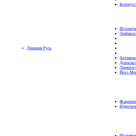
Белорусс
Историч
Любавск
Древняя Русь
Артамон
Дораско
Древнос
Йехэ Мо
Жарнико
Идентич
Индоевр