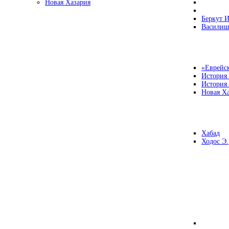
Новая Хазария
Беркут И
Василиш
«Еврейск
История
История
Новая Ха
Хабад
Ходос Э.