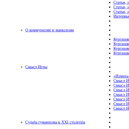
Статьи, 
Статьи, 
Статьи, 
Интервью
О коммунизме и марксизме
Кургинян
Кургинян
Кургинян
Кургинян
Смысл Игры
«Измена
Смысл И
Смысл И
Смысл И
Смысл И
Смысл И
Смысл И
Смысл И
Судьба гуманизма в XXI столетии