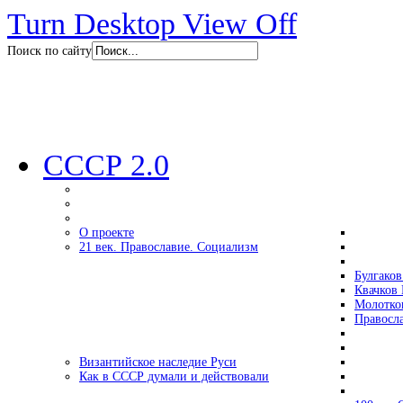
Turn Desktop View Off
Поиск по сайту
СССР 2.0
О проекте
21 век. Православие. Социализм
Булгаков
Квачков 
Молотко
Правосл
Византийское наследие Руси
Как в СССР думали и действовали