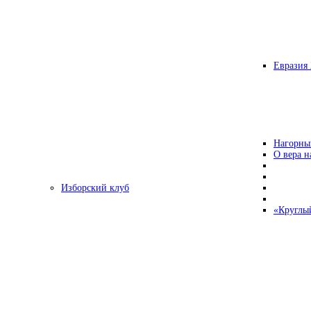
Евразия 
Нагорны
О вера н
Изборский клуб
«Круглы