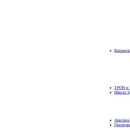
Кашанск
ТРОН и
Школа З
Арктика
Геворгян