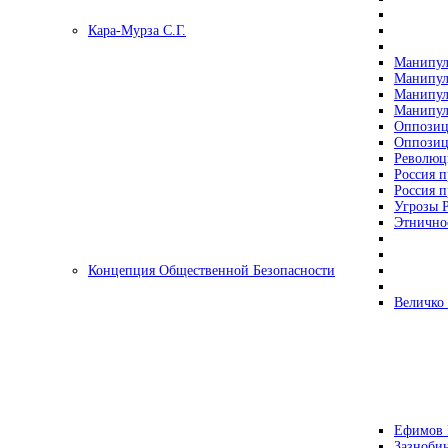
Кара-Мурза С.Г.
Манипул
Манипул
Манипул
Манипул
Оппозиц
Оппозиц
Революц
Россия п
Россия п
Угрозы Р
Этнично
Концепция Общественной Безопасности
Величко
Ефимов 
Зазнобин