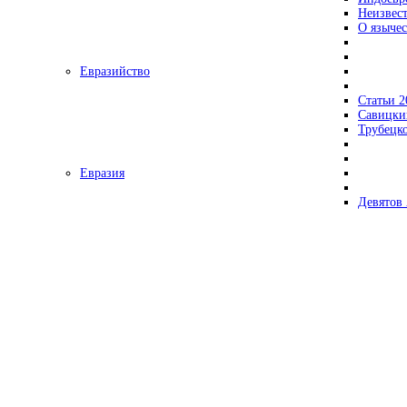
Неизвес
О язычес
Евразийство
Статьи 2
Савицки
Трубецк
Евразия
Девятов 