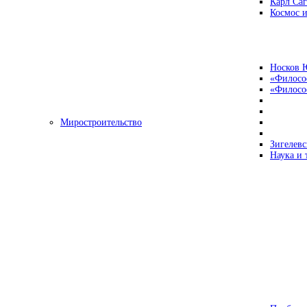
Карл Са
Космос и
Носков 
«Филосо
«Философ
Миростроительство
Зигелевс
Наука и 