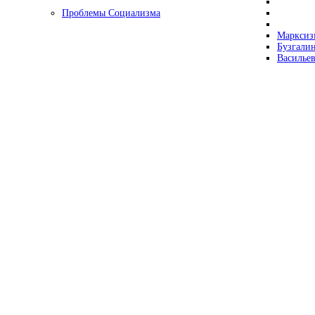
Проблемы Социализма
Марксизм
Бузгалин
Васильев