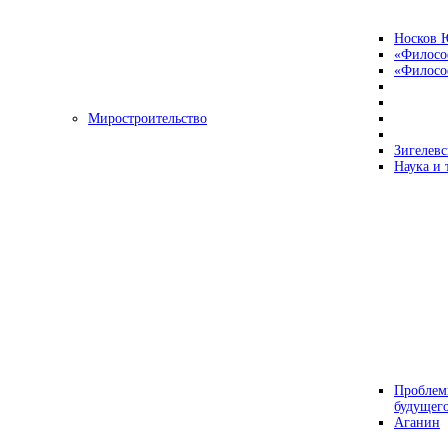
Носков 
«Филосо
«Философ
Миростроительство
Зигелевс
Наука и 
Проблем
будущег
Аганин