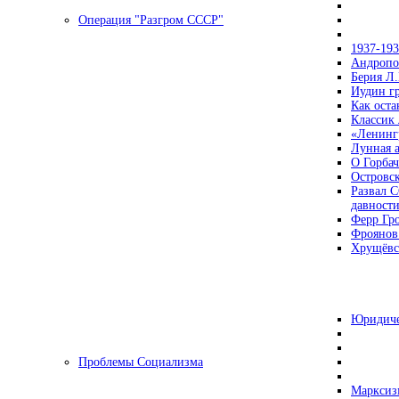
Операция "Разгром СССР"
1937-19
Андропов
Берия Л.
Иудин гр
Как ост
Классик
«Ленинг
Лунная 
О Горбач
Островс
Развал С
давност
Ферр Гр
Фроянов
Хрущёвск
Юридиче
Проблемы Социализма
Марксизм