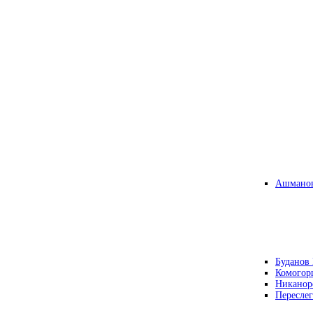
Ашманов
Буданов 
Комогор
Никанор
Переслег