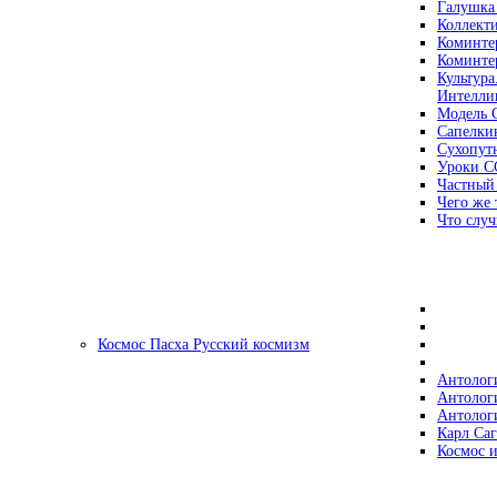
Галушка
Коллект
Коминте
Коминте
Культура
Интеллиг
Модель 
Сапелки
Сухопут
Уроки С
Частный
Чего же 
Что случ
Космос Пасха Русский космизм
Антолог
Антолог
Антолог
Карл Са
Космос и