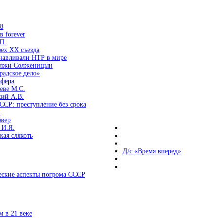
38
 forever
П.
ех ХХ съезда
анавливали НТР в мире
 лжи Солженицын
радское дело»
афера
еве М.С.
кий А.В.
ССР: преступление без срока
и
овер
 И.Я.
ая слякоть
Д/с «Время вперед»
ские аспекты погрома СССР
 в 21 веке