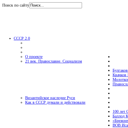
Поиск по сайту
СССР 2.0
О проекте
21 век. Православие. Социализм
Булгаков
Квачков 
Молотко
Правосл
Византийское наследие Руси
Как в СССР думали и действовали
100 лет
Баллод К
«Брежне
ВОВ Иса