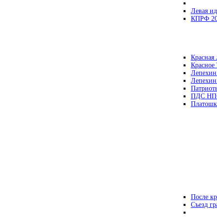
Левая ид
КПРФ 2
Красная 
Красное
Лепехин
Лепехин
Патриот
ПДС НП
Платошк
После кр
Съезд г