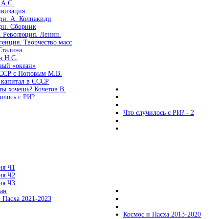
 А.С.
ивизация
рн. А. Колпакиди
рн. Сборник
. Революция. Ленин.
енция. Творчество масс
Сталина
н Н.С.
ный «океан»
ССР с Поповым М.В.
 капитал в СССР
ты хочешь? Кочетов В.
илось с РИ?
Что случилось с РИ? - 2
ия Ч1
ия Ч2
ия Ч3
ган
 Пасха 2021-2023
Космос и Пасха 2013-2020