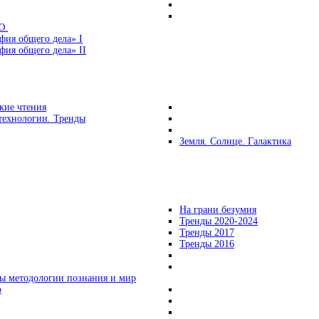
Ю.
фия общего дела» I
ия общего дела» II
кие чтения
технологии. Тренды
Земля. Солнце. Галактика
На грани безумия
Тренды 2020-2024
Тренды 2017
Тренды 2016
ы методологии познания и мир
о