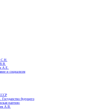
 С.Н.
В.В.
в А.Е.
авие и социализм
 СССР
. Государство будущего
вская партия»
ев А.В.