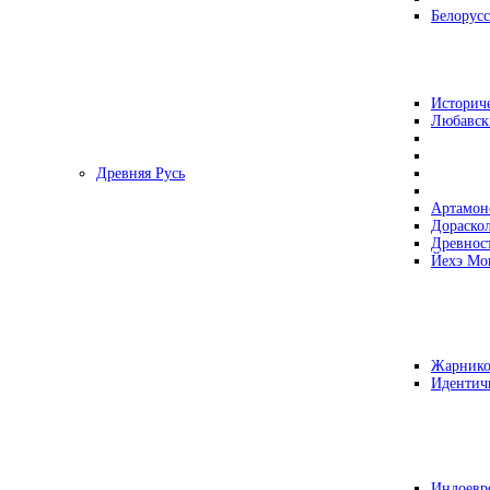
Белорусс
Историч
Любавск
Древняя Русь
Артамон
Дораско
Древнос
Йехэ Мо
Жарнико
Идентич
Индоевр