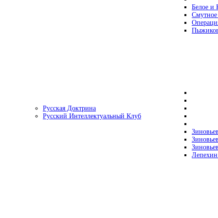
Белое и 
Смутное
Операци
Пыжиков
Русская Доктрина
Русский Интеллектуальный Клуб
Зиновьев
Зиновьев
Зиновьев
Лепехин