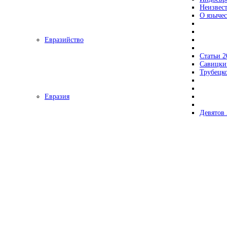
Неизвес
О язычес
Евразийство
Статьи 2
Савицки
Трубецк
Евразия
Девятов 