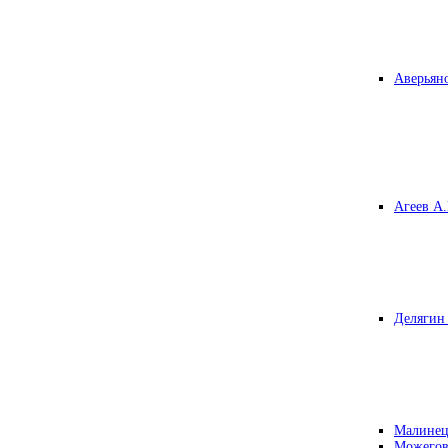
Аверьяно
Агеев А.
Делягин 
Малинец
Можегов