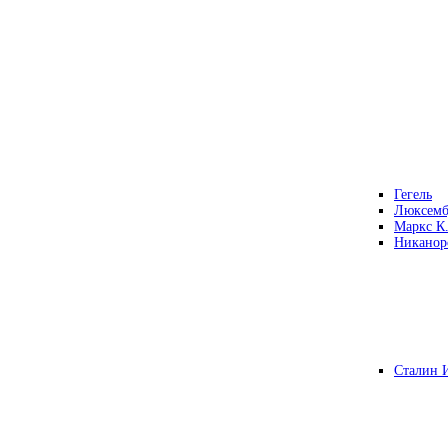
Гегель
Люксемб
Маркс К
Никанор
Сталин 