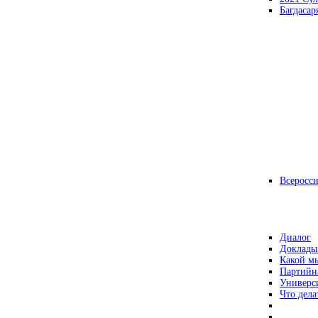
Багдасар
Всеросс
Диалог
Доклады
Какой мы
Партийн
Универс
Что дела