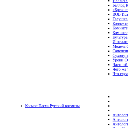
100 лет
Баллод К
«Брежне
ВОВ Иса
Галушка
Коллект
Коминте
Коминте
Культура
Интеллиг
Модель 
Сапелки
Сухопут
Уроки С
Частный
Чего же 
Что случ
Космос Пасха Русский космизм
Антолог
Антолог
Антолог