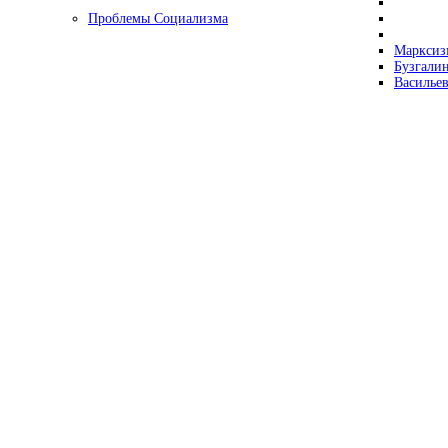
Проблемы Социализма
Марксизм
Бузгалин
Васильев