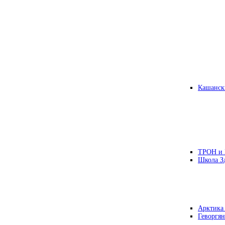
Кашанск
ТРОН и
Школа З
Арктика
Геворгян