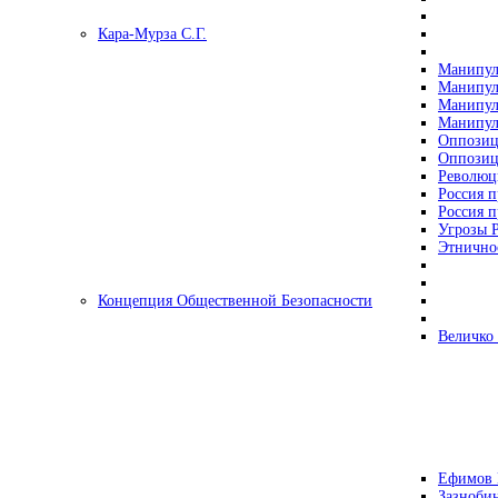
Кара-Мурза С.Г.
Манипул
Манипул
Манипул
Манипул
Оппозиц
Оппозиц
Революц
Россия п
Россия п
Угрозы Р
Этнично
Концепция Общественной Безопасности
Величко
Ефимов 
Зазнобин