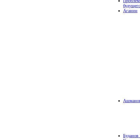
Проблем
будущег
Аганин
Ашманов
Буданов 