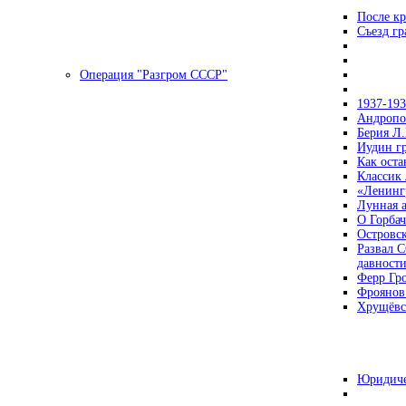
После кр
Съезд г
Операция "Разгром СССР"
1937-19
Андропов
Берия Л.
Иудин гр
Как ост
Классик
«Ленинг
Лунная 
О Горбач
Островс
Развал С
давност
Ферр Гр
Фроянов
Хрущёвск
Юридиче