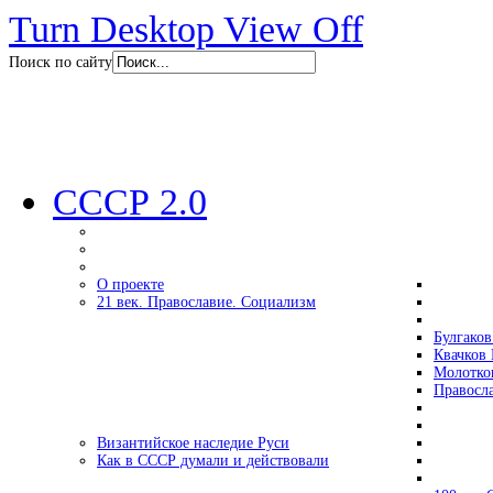
Turn Desktop View Off
Поиск по сайту
СССР 2.0
О проекте
21 век. Православие. Социализм
Булгаков
Квачков 
Молотко
Правосл
Византийское наследие Руси
Как в СССР думали и действовали