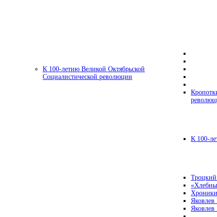
К 100-летию Великой Октябрьской
Социалистической революции
Кропотк
революц
К 100-ле
Троцкий
«Хлебны
Хроники
Яковлев
Яковлев 