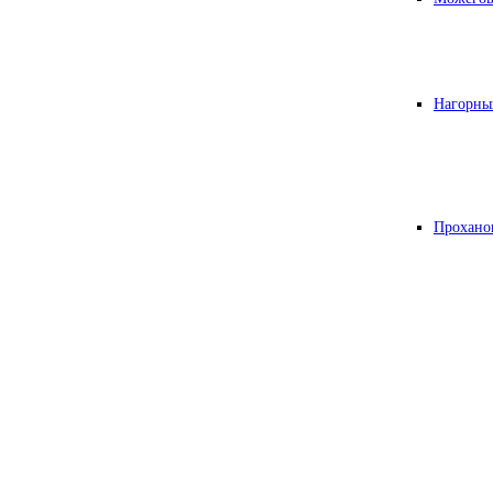
Нагорны
Прохано