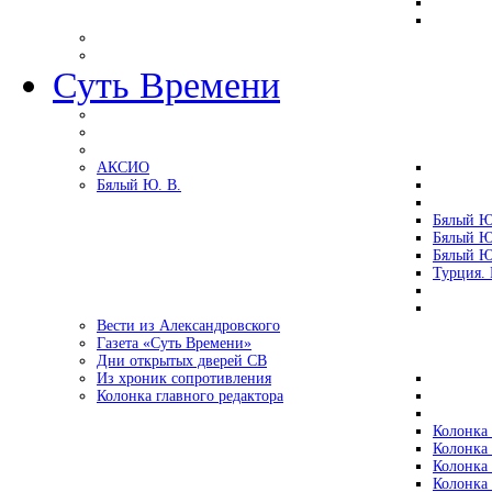
Суть Времени
АКСИО
Бялый Ю. В.
Бялый Ю
Бялый Ю
Бялый Ю
Турция.
Вести из Александровского
Газета «Суть Времени»
Дни открытых дверей СВ
Из хроник сопротивления
Колонка главного редактора
Колонка 
Колонка 
Колонка 
Колонка 