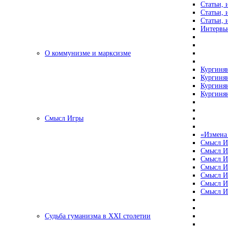
Статьи, 
Статьи, 
Статьи, 
Интервью
О коммунизме и марксизме
Кургинян
Кургинян
Кургинян
Кургинян
Смысл Игры
«Измена
Смысл И
Смысл И
Смысл И
Смысл И
Смысл И
Смысл И
Смысл И
Судьба гуманизма в XXI столетии