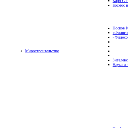
Карл Са
Космос и
Носков 
«Филосо
«Философ
Миростроительство
Зигелевс
Наука и 