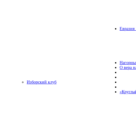
Евразия 
Нагорны
О вера н
Изборский клуб
«Круглы