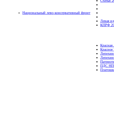
Статьи 2
Национальный лево-консервативный фронт
Левая ид
КПРФ 2
Красная 
Красное
Лепехин
Лепехин
Патриот
ПДС НП
Платошк