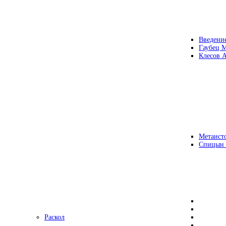
Введени
Гаубец 
Клесов А
Метаисто
Спицын
Раскол