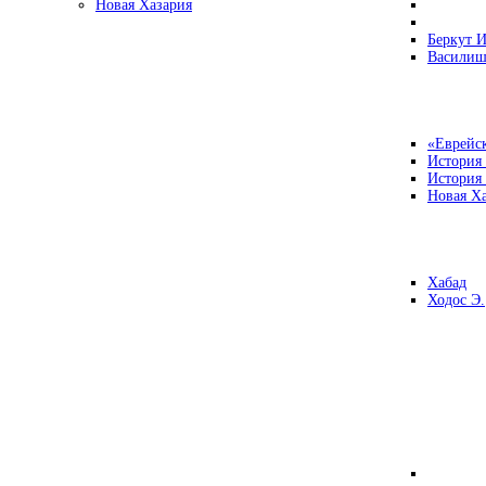
Новая Хазария
Беркут И
Василиш
«Еврейск
История
История
Новая Ха
Хабад
Ходос Э.