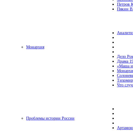
Петров 
Пякин В.
Аналити
Монархия
Дело Ро
Драма 19
«Маша и
Монархи
Солонев
Тихомир
Что случ
Проблемы истории России
Артамон