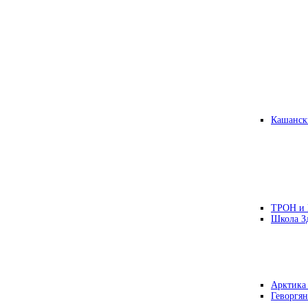
Кашанск
ТРОН и
Школа З
Арктика
Геворгян