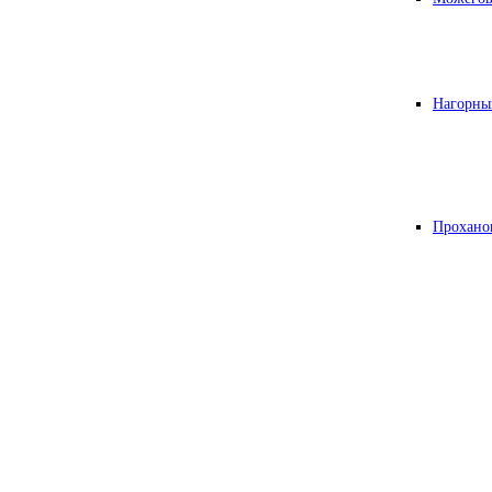
Нагорны
Прохано