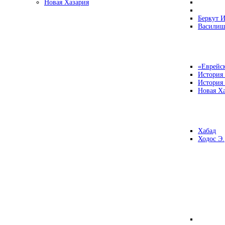
Новая Хазария
Беркут И
Василиш
«Еврейск
История
История
Новая Ха
Хабад
Ходос Э.