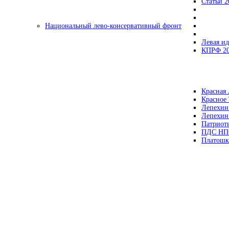
Статьи 2
Национальный лево-консервативный фронт
Левая ид
КПРФ 2
Красная 
Красное
Лепехин
Лепехин
Патриот
ПДС НП
Платошк