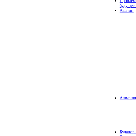
Проблем
будущег
Аганин
Ашманов
Буданов 