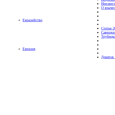
Неизвес
О язычес
Евразийство
Статьи 2
Савицки
Трубецк
Евразия
Девятов 