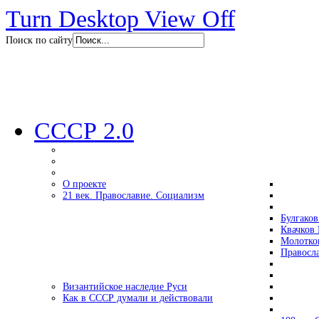
Turn Desktop View Off
Поиск по сайту
СССР 2.0
О проекте
21 век. Православие. Социализм
Булгаков
Квачков 
Молотко
Правосл
Византийское наследие Руси
Как в СССР думали и действовали