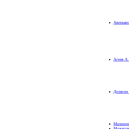
Аверьяно
Агеев А.
Делягин 
Малинец
Можегов