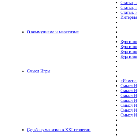
Статьи, 
Статьи, 
Статьи, 
Интервью
О коммунизме и марксизме
Кургинян
Кургинян
Кургинян
Кургинян
Смысл Игры
«Измена
Смысл И
Смысл И
Смысл И
Смысл И
Смысл И
Смысл И
Смысл И
Судьба гуманизма в XXI столетии