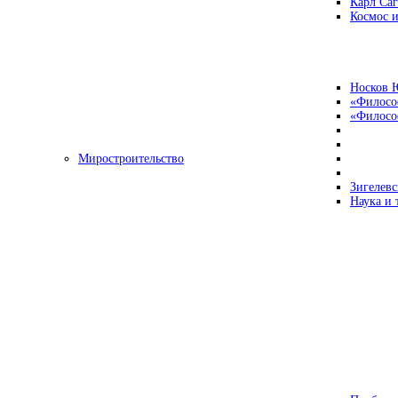
Карл Са
Космос и
Носков 
«Филосо
«Философ
Миростроительство
Зигелевс
Наука и 