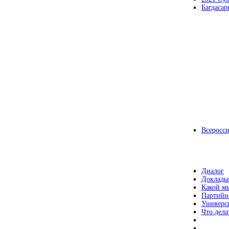
Багдасар
Всеросс
Диалог
Доклады
Какой мы
Партийн
Универс
Что дела