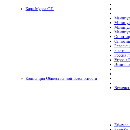
Кара-Мурза С.Г.
Манипул
Манипул
Манипул
Манипул
Оппозиц
Оппозиц
Революц
Россия п
Россия п
Угрозы Р
Этнично
Концепция Общественной Безопасности
Величко
Ефимов 
Зазнобин