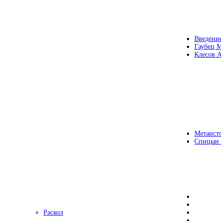
Введени
Гаубец 
Клесов А
Метаисто
Спицын
Раскол