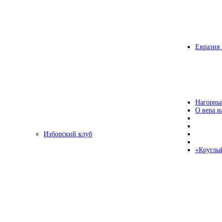
Евразия 
Нагорны
О вера н
Изборский клуб
«Круглы