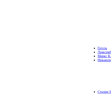
Гегель
Люксемб
Маркс К
Никанор
Сталин 