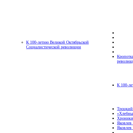
К 100-летию Великой Октябрьской
Социалистической революции
Кропотк
революц
К 100-ле
Троцкий
«Хлебны
Хроники
Яковлев
Яковлев 