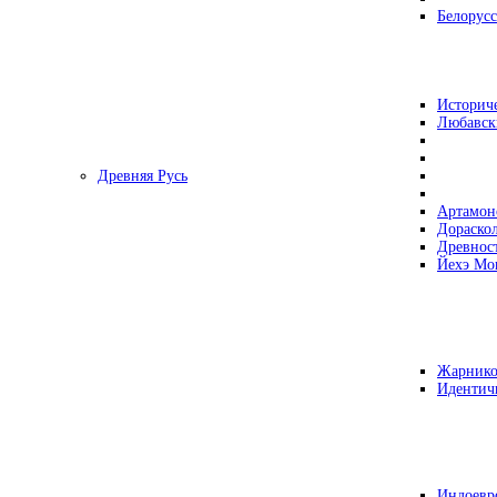
Белорусс
Историч
Любавск
Древняя Русь
Артамон
Дораско
Древнос
Йехэ Мо
Жарнико
Идентич
Индоевр