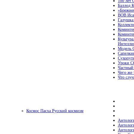
100 лет
Баллод К
«Брежне
ВОВ Иса
Галушка
Коллект
Коминте
Коминте
Культура
Интеллиг
Модель 
Сапелки
Сухопут
Уроки С
Частный
Чего же 
Что случ
Космос Пасха Русский космизм
Антолог
Антолог
Антолог