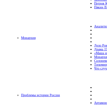
Петров 
Пякин В.
Аналити
Монархия
Дело Ро
Драма 19
«Маша и
Монархи
Солонев
Тихомир
Что случ
Проблемы истории России
Артамон