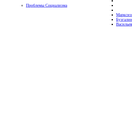
Проблемы Социализма
Марксизм
Бузгалин
Васильев