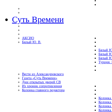
Суть Времени
АКСИО
Бялый Ю. В.
Бялый Ю
Бялый Ю
Бялый Ю
Турция.
Вести из Александровского
Газета «Суть Времени»
Дни открытых дверей СВ
Из хроник сопротивления
Колонка главного редактора
Колонка 
Колонка 
Колонка 
Колонка 