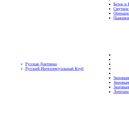
Белое и 
Смутное
Операци
Пыжиков
Русская Доктрина
Русский Интеллектуальный Клуб
Зиновьев
Зиновьев
Зиновьев
Лепехин