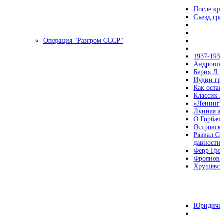
После кр
Съезд г
Операция "Разгром СССР"
1937-19
Андропов
Берия Л.
Иудин гр
Как ост
Классик
«Ленинг
Лунная 
О Горбач
Островс
Развал С
давност
Ферр Гр
Фроянов
Хрущёвск
Юридиче