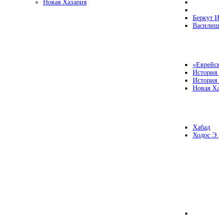
Новая Хазария
Беркут И
Василиш
«Еврейск
История
История
Новая Ха
Хабад
Ходос Э.