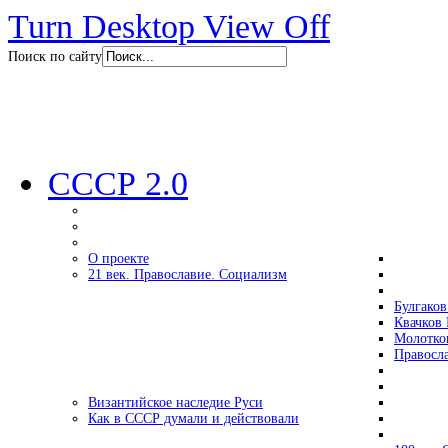
Turn Desktop View Off
Поиск по сайту
СССР 2.0
О проекте
21 век. Православие. Социализм
Булгаков
Квачков 
Молотко
Правосл
Византийское наследие Руси
Как в СССР думали и действовали