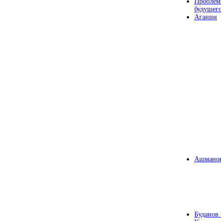
Проблем
будущег
Аганин
Ашманов
Буданов 