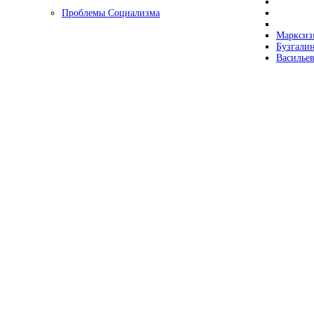
Проблемы Социализма
Марксизм
Бузгалин
Васильев