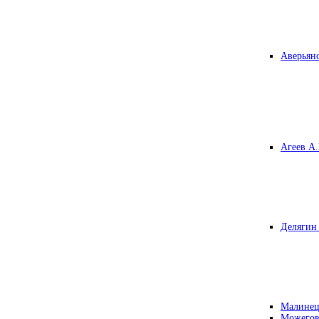
Аверьяно
Агеев А.
Делягин 
Малинец
Можегов