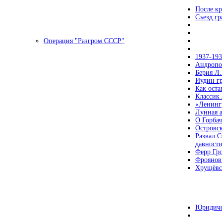
После кр
Съезд г
Операция "Разгром СССР"
1937-19
Андропов
Берия Л.
Иудин гр
Как ост
Классик
«Ленинг
Лунная 
О Горбач
Островс
Развал С
давност
Ферр Гр
Фроянов
Хрущёвск
Юридиче