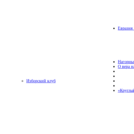
Евразия 
Нагорны
О вера н
Изборский клуб
«Круглы