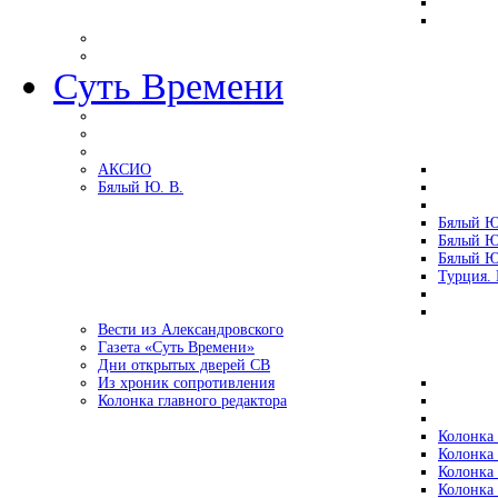
Суть Времени
АКСИО
Бялый Ю. В.
Бялый Ю
Бялый Ю
Бялый Ю
Турция.
Вести из Александровского
Газета «Суть Времени»
Дни открытых дверей СВ
Из хроник сопротивления
Колонка главного редактора
Колонка 
Колонка 
Колонка 
Колонка 