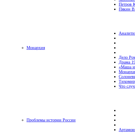
Петров 
Пякин В.
Аналити
Монархия
Дело Ро
Драма 19
«Маша и
Монархи
Солонев
Тихомир
Что случ
Проблемы истории России
Артамон