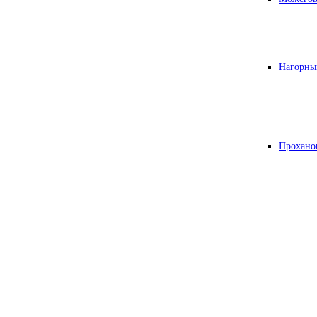
Нагорны
Прохано