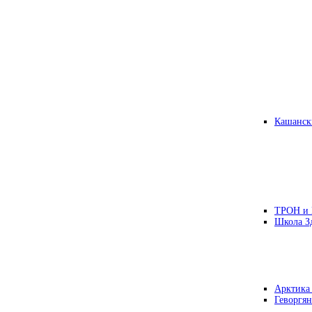
Кашанск
ТРОН и
Школа З
Арктика
Геворгян