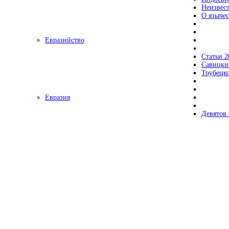
Неизвес
О язычес
Евразийство
Статьи 2
Савицки
Трубецк
Евразия
Девятов 