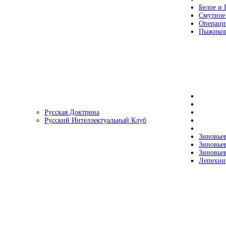
Белое и 
Смутное
Операци
Пыжиков
Русская Доктрина
Русский Интеллектуальный Клуб
Зиновьев
Зиновьев
Зиновьев
Лепехин