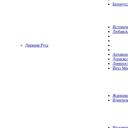
Белорусс
Историч
Любавск
Древняя Русь
Артамон
Дораско
Древнос
Йехэ Мо
Жарнико
Идентич
Индоевр