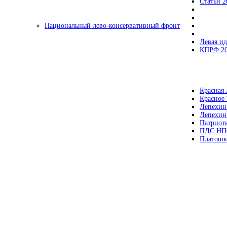
Статьи 2
Национальный лево-консервативный фронт
Левая ид
КПРФ 2
Красная 
Красное
Лепехин
Лепехин
Патриот
ПДС НП
Платошк