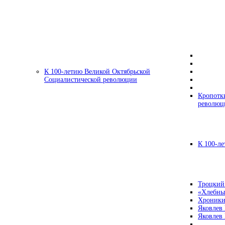
К 100-летию Великой Октябрьской
Социалистической революции
Кропотк
революц
К 100-ле
Троцкий
«Хлебны
Хроники
Яковлев
Яковлев 