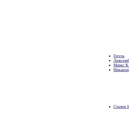
Гегель
Люксемб
Маркс К
Никанор
Сталин 