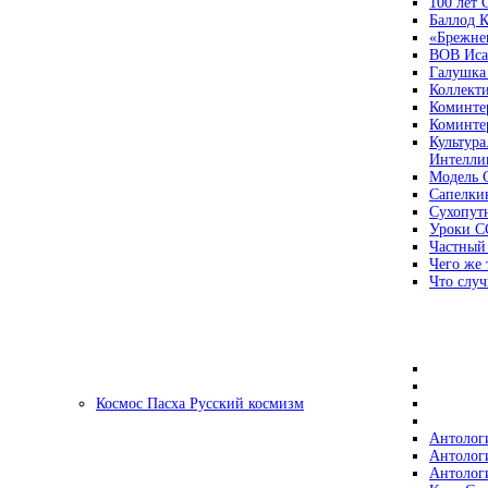
100 лет
Баллод К
«Брежне
ВОВ Иса
Галушка
Коллект
Коминте
Коминте
Культура
Интеллиг
Модель 
Сапелки
Сухопут
Уроки С
Частный
Чего же 
Что случ
Космос Пасха Русский космизм
Антолог
Антолог
Антолог