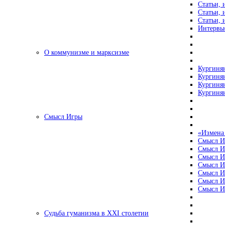
Статьи, 
Статьи, 
Статьи, 
Интервью
О коммунизме и марксизме
Кургинян
Кургинян
Кургинян
Кургинян
Смысл Игры
«Измена
Смысл И
Смысл И
Смысл И
Смысл И
Смысл И
Смысл И
Смысл И
Судьба гуманизма в XXI столетии