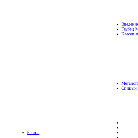
Введени
Гаубец 
Клесов А
Метаисто
Спицын
Раскол