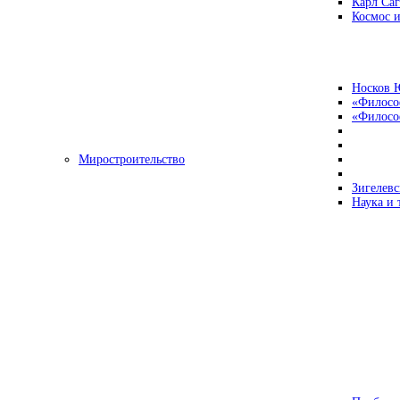
Карл Са
Космос и
Носков 
«Филосо
«Философ
Миростроительство
Зигелевс
Наука и 