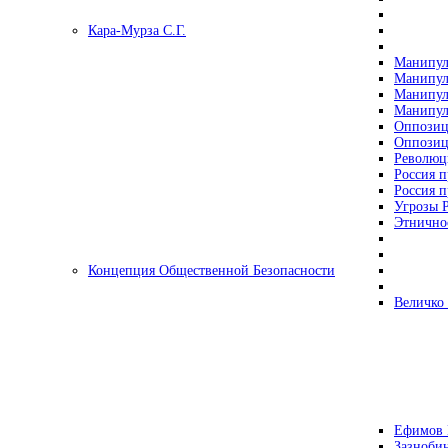
Кара-Мурза С.Г.
Манипул
Манипул
Манипул
Манипул
Оппозиц
Оппозиц
Революц
Россия п
Россия п
Угрозы Р
Этнично
Концепция Общественной Безопасности
Величко
Ефимов 
Зазнобин