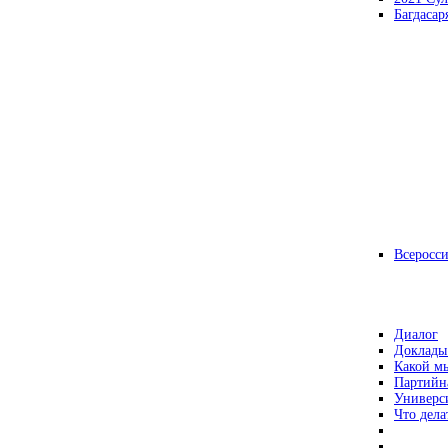
Багдасар
Всеросс
Диалог
Доклады
Какой мы
Партийн
Универс
Что дела