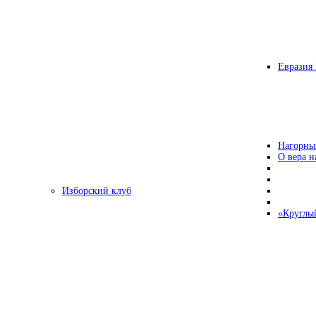
Евразия 
Нагорны
О вера н
Изборский клуб
«Круглы