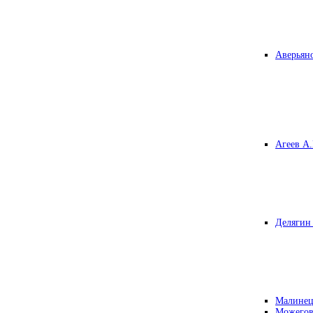
Аверьяно
Агеев А.
Делягин 
Малинец
Можегов