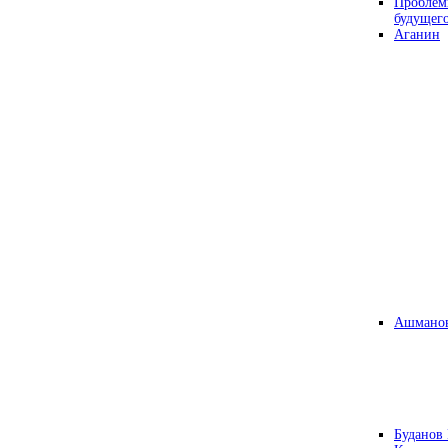
Проблем
будущег
Аганин
Ашманов
Буданов 