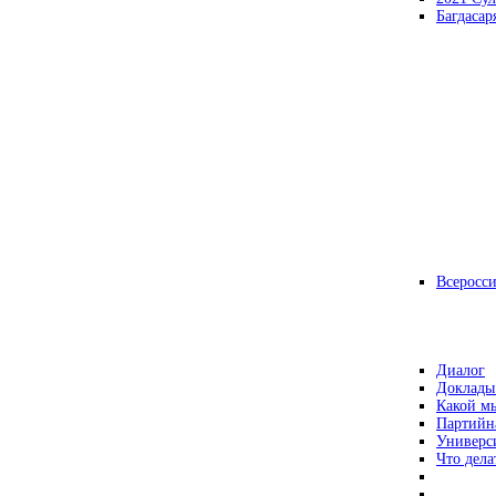
Багдасар
Всеросс
Диалог
Доклады
Какой мы
Партийн
Универс
Что дела