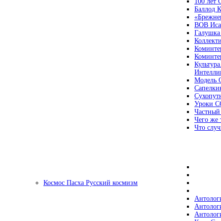
100 лет
Баллод К
«Брежне
ВОВ Иса
Галушка
Коллект
Коминте
Коминте
Культура
Интеллиг
Модель 
Сапелки
Сухопут
Уроки С
Частный
Чего же 
Что случ
Космос Пасха Русский космизм
Антолог
Антолог
Антолог