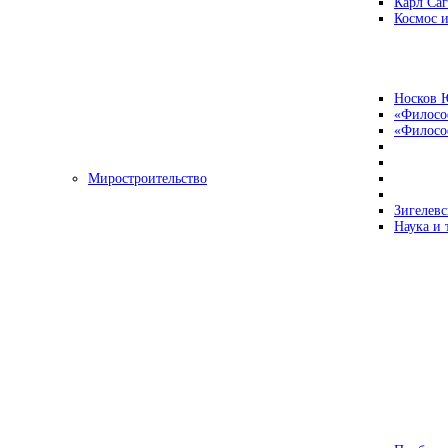
Карл Са
Космос и
Носков 
«Филосо
«Философ
Миростроительство
Зигелевс
Наука и 