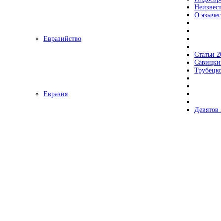
Неизвес
О язычес
Евразийство
Статьи 2
Савицки
Трубецк
Евразия
Девятов 