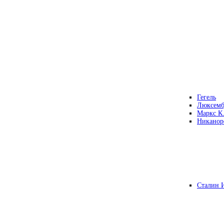
Гегель
Люксемб
Маркс К
Никанор
Сталин 