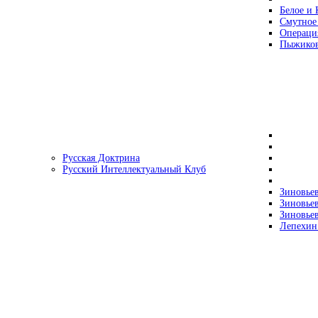
Белое и 
Смутное
Операци
Пыжиков
Русская Доктрина
Русский Интеллектуальный Клуб
Зиновьев
Зиновьев
Зиновьев
Лепехин