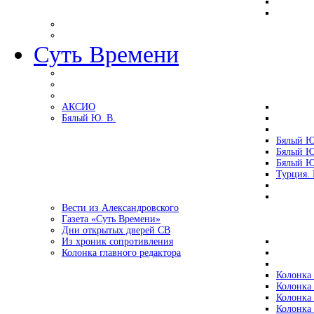
Суть Времени
АКСИО
Бялый Ю. В.
Бялый Ю
Бялый Ю
Бялый Ю
Турция.
Вести из Александровского
Газета «Суть Времени»
Дни открытых дверей СВ
Из хроник сопротивления
Колонка главного редактора
Колонка 
Колонка 
Колонка 
Колонка 