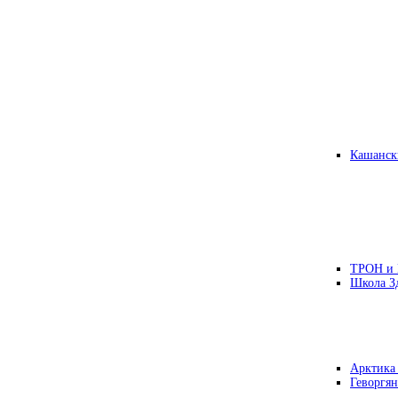
Кашанск
ТРОН и
Школа З
Арктика
Геворгян