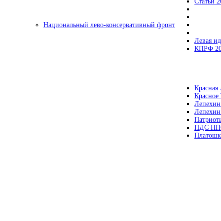
Статьи 2
Национальный лево-консервативный фронт
Левая ид
КПРФ 2
Красная 
Красное
Лепехин
Лепехин
Патриот
ПДС НП
Платошк