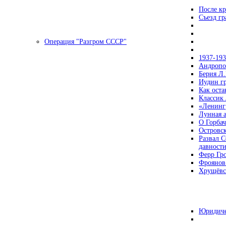
После кр
Съезд г
Операция "Разгром СССР"
1937-19
Андропов
Берия Л.
Иудин гр
Как ост
Классик
«Ленинг
Лунная 
О Горбач
Островс
Развал С
давност
Ферр Гр
Фроянов
Хрущёвск
Юридиче