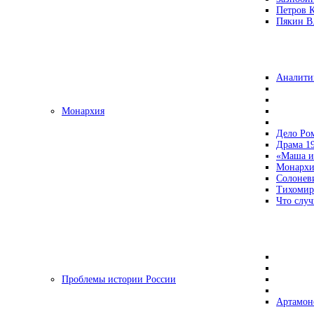
Петров 
Пякин В.
Аналити
Монархия
Дело Ро
Драма 19
«Маша и
Монархи
Солонев
Тихомир
Что случ
Проблемы истории России
Артамон