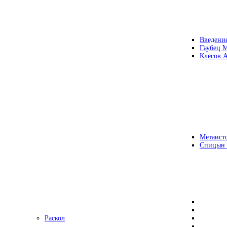
Введени
Гаубец 
Клесов А
Метаисто
Спицын
Раскол