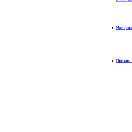
Нагорны
Прохано