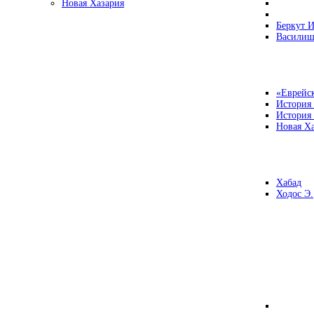
Новая Хазария
Беркут И
Василиш
«Еврейск
История
История
Новая Ха
Хабад
Ходос Э.