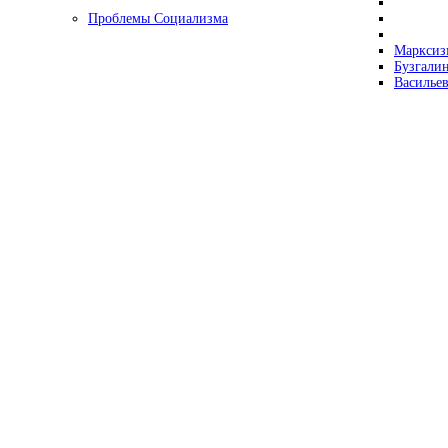
Проблемы Социализма
Марксизм
Бузгалин
Васильев