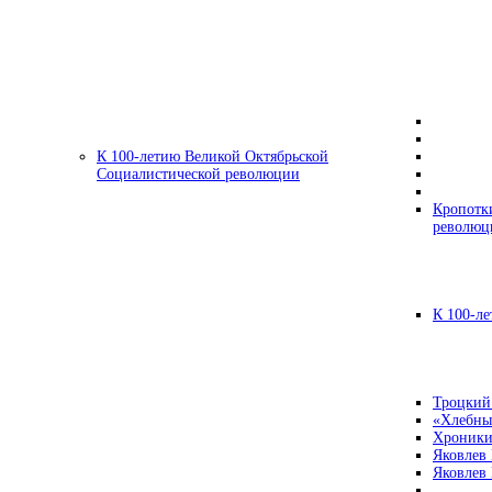
К 100-летию Великой Октябрьской
Социалистической революции
Кропотк
революц
К 100-ле
Троцкий
«Хлебны
Хроники
Яковлев
Яковлев 