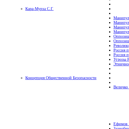
Кара-Мурза С.Г.
Манипул
Манипул
Манипул
Манипул
Оппозиц
Оппозиц
Революц
Россия п
Россия п
Угрозы Р
Этнично
Концепция Общественной Безопасности
Величко
Ефимов 
Зазнобин