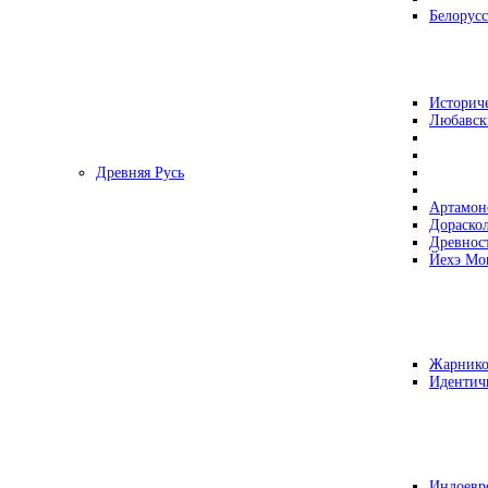
Белорусс
Историч
Любавск
Древняя Русь
Артамон
Дораско
Древнос
Йехэ Мо
Жарнико
Идентич
Индоевр