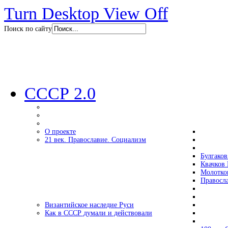
Turn Desktop View Off
Поиск по сайту
СССР 2.0
О проекте
21 век. Православие. Социализм
Булгаков
Квачков 
Молотко
Правосл
Византийское наследие Руси
Как в СССР думали и действовали