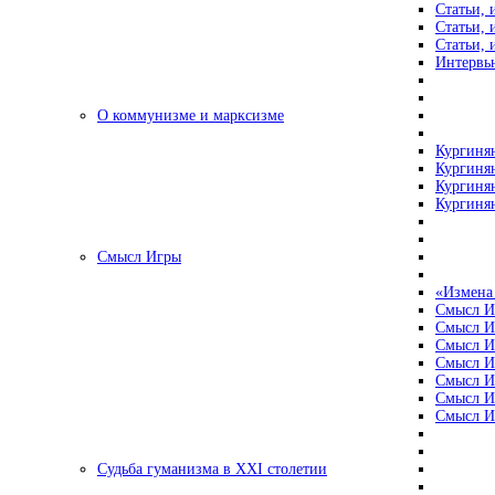
Статьи, 
Статьи, 
Статьи, 
Интервью
О коммунизме и марксизме
Кургинян
Кургинян
Кургинян
Кургинян
Смысл Игры
«Измена
Смысл И
Смысл И
Смысл И
Смысл И
Смысл И
Смысл И
Смысл И
Судьба гуманизма в XXI столетии