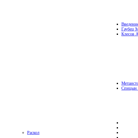
Введени
Гаубец 
Клесов А
Метаисто
Спицын
Раскол