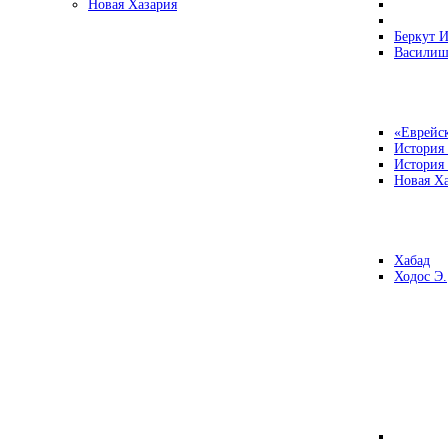
Новая Хазария
Беркут И
Василиш
«Еврейск
История
История
Новая Ха
Хабад
Ходос Э.