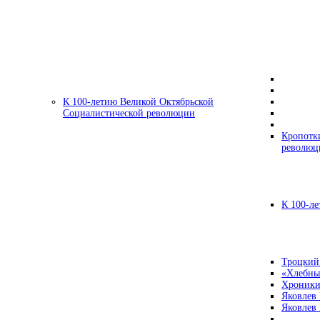
К 100-летию Великой Октябрьской
Социалистической революции
Кропотк
революц
К 100-ле
Троцкий
«Хлебны
Хроники
Яковлев
Яковлев 