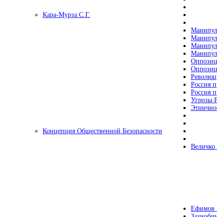
Кара-Мурза С.Г.
Манипул
Манипул
Манипул
Манипул
Оппозиц
Оппозиц
Революц
Россия п
Россия п
Угрозы Р
Этнично
Концепция Общественной Безопасности
Величко
Ефимов 
Зазнобин