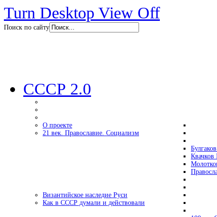
Turn Desktop View Off
Поиск по сайту
СССР 2.0
О проекте
21 век. Православие. Социализм
Булгаков
Квачков 
Молотко
Правосл
Византийское наследие Руси
Как в СССР думали и действовали