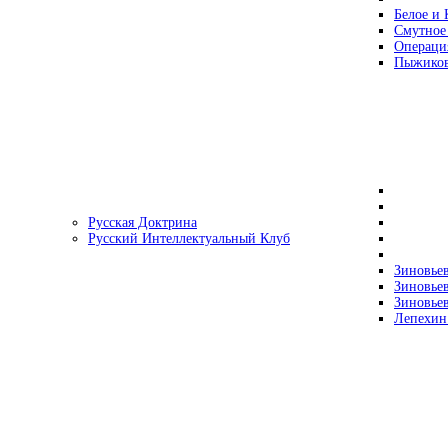
Белое и 
Смутное
Операци
Пыжиков
Русская Доктрина
Русский Интеллектуальный Клуб
Зиновьев
Зиновьев
Зиновьев
Лепехин