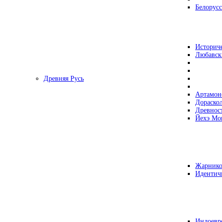
Белорусс
Историч
Любавск
Древняя Русь
Артамон
Дораско
Древнос
Йехэ Мо
Жарнико
Идентич
Индоевр