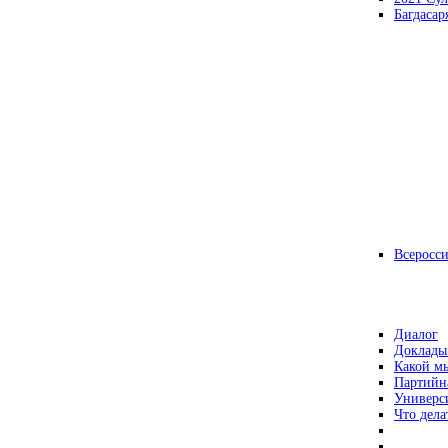
Багдасар
Всеросс
Диалог
Доклады
Какой мы
Партийн
Универс
Что дела