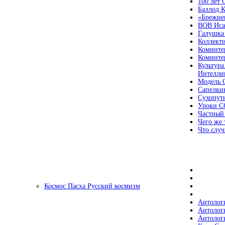
100 лет
Баллод К
«Брежне
ВОВ Иса
Галушка
Коллект
Коминте
Коминте
Культура
Интеллиг
Модель 
Сапелки
Сухопут
Уроки С
Частный
Чего же 
Что случ
Космос Пасха Русский космизм
Антолог
Антолог
Антолог