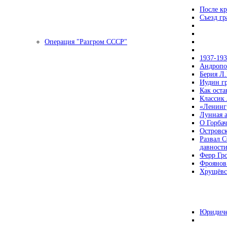
После кр
Съезд г
Операция "Разгром СССР"
1937-19
Андропов
Берия Л.
Иудин гр
Как ост
Классик
«Ленинг
Лунная 
О Горбач
Островс
Развал С
давност
Ферр Гр
Фроянов
Хрущёвск
Юридиче