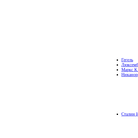
Гегель
Люксемб
Маркс К
Никанор
Сталин 