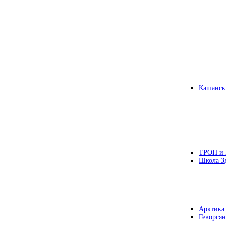
Кашанск
ТРОН и
Школа З
Арктика
Геворгян