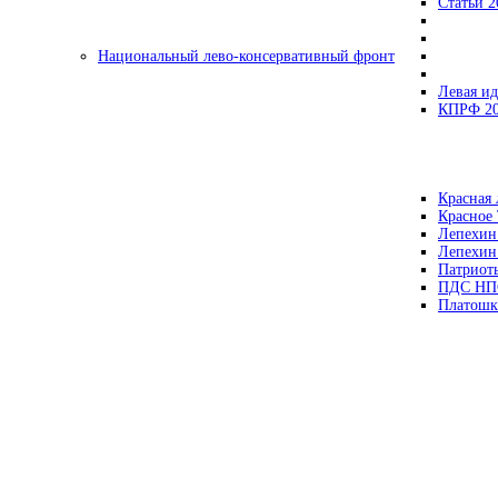
Статьи 2
Национальный лево-консервативный фронт
Левая ид
КПРФ 2
Красная 
Красное
Лепехин
Лепехин
Патриот
ПДС НП
Платошк