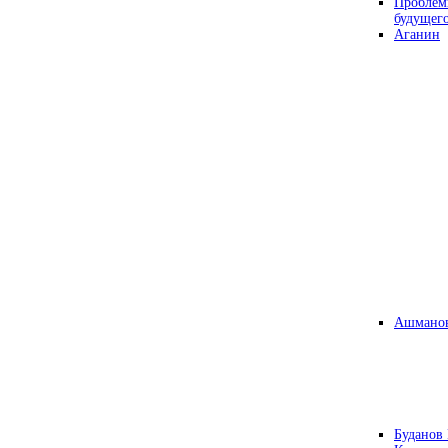
Проблем
будущег
Аганин
Ашманов
Буданов 