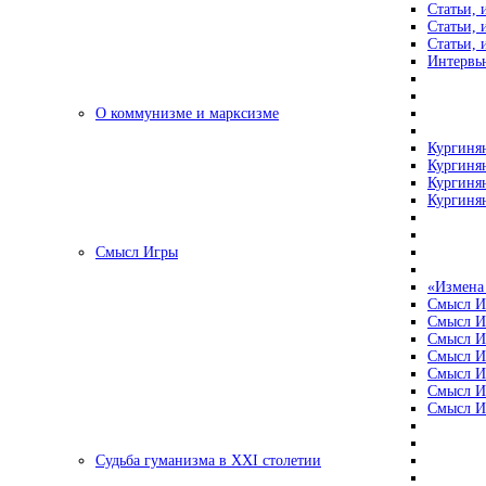
Статьи, 
Статьи, 
Статьи, 
Интервью
О коммунизме и марксизме
Кургинян
Кургинян
Кургинян
Кургинян
Смысл Игры
«Измена
Смысл И
Смысл И
Смысл И
Смысл И
Смысл И
Смысл И
Смысл И
Судьба гуманизма в XXI столетии