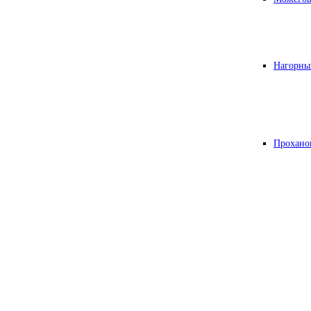
Нагорны
Прохано