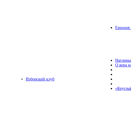
Евразия 
Нагорны
О вера н
Изборский клуб
«Круглы