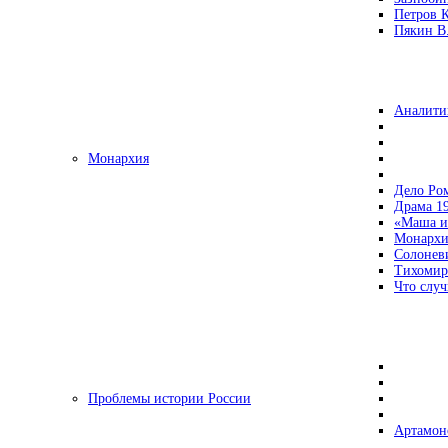
Петров 
Пякин В.
Аналити
Монархия
Дело Ро
Драма 19
«Маша и
Монархи
Солонев
Тихомир
Что случ
Проблемы истории России
Артамон