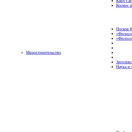
Карл Са
Космос и
Носков 
«Филосо
«Философ
Миростроительство
Зигелевс
Наука и 