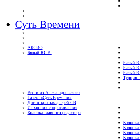
Суть Времени
АКСИО
Бялый Ю. В.
Бялый Ю
Бялый Ю
Бялый Ю
Турция.
Вести из Александровского
Газета «Суть Времени»
Дни открытых дверей СВ
Из хроник сопротивления
Колонка главного редактора
Колонка 
Колонка 
Колонка 
Колонка 