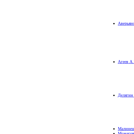
Аверьяно
Агеев А.
Делягин 
Малинец
Можегов