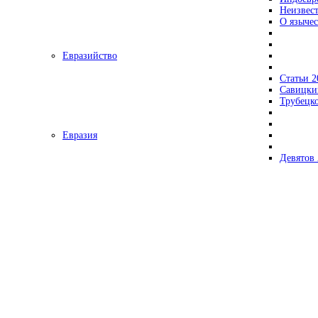
Неизвес
О язычес
Евразийство
Статьи 2
Савицки
Трубецк
Евразия
Девятов 