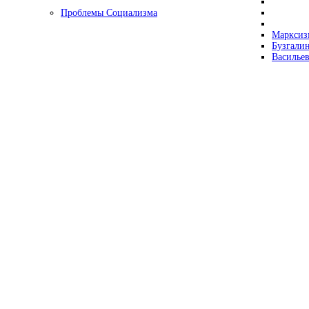
Проблемы Социализма
Марксизм
Бузгалин
Васильев