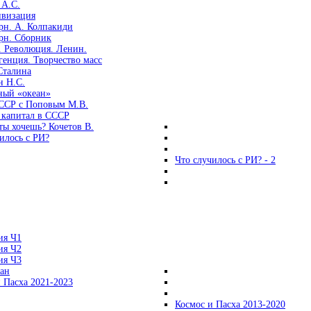
 А.С.
ивизация
рн. А. Колпакиди
рн. Сборник
. Революция. Ленин.
енция. Творчество масс
Сталина
н Н.С.
ный «океан»
ССР с Поповым М.В.
 капитал в СССР
ты хочешь? Кочетов В.
илось с РИ?
Что случилось с РИ? - 2
ия Ч1
ия Ч2
ия Ч3
ган
 Пасха 2021-2023
Космос и Пасха 2013-2020