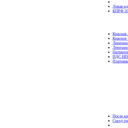
Левая ид
КПРФ 2
Красная 
Красное
Лепехин
Лепехин
Патриот
ПДС НП
Платошк
После кр
Съезд г