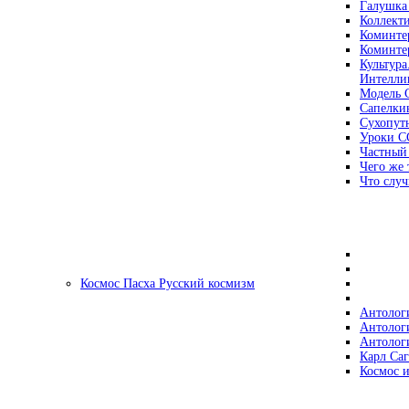
Галушка
Коллект
Коминте
Коминте
Культура
Интеллиг
Модель 
Сапелки
Сухопут
Уроки С
Частный
Чего же 
Что случ
Космос Пасха Русский космизм
Антолог
Антолог
Антолог
Карл Са
Космос и