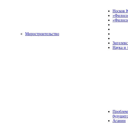
Носков 
«Филосо
«Философ
Миростроительство
Зигелевс
Наука и 
Проблем
будущег
Аганин