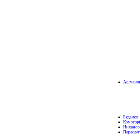
Ашманов
Буданов 
Комогор
Никанор
Переслег