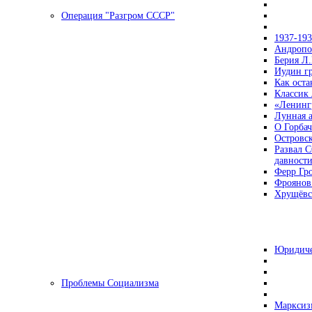
Операция "Разгром СССР"
1937-19
Андропов
Берия Л.
Иудин гр
Как ост
Классик
«Ленинг
Лунная 
О Горбач
Островс
Развал С
давност
Ферр Гр
Фроянов
Хрущёвск
Юридиче
Проблемы Социализма
Марксизм