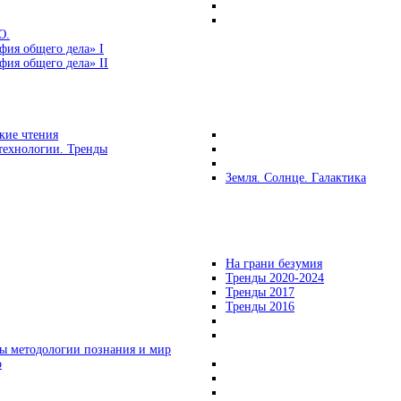
Ю.
фия общего дела» I
ия общего дела» II
кие чтения
технологии. Тренды
Земля. Солнце. Галактика
На грани безумия
Тренды 2020-2024
Тренды 2017
Тренды 2016
ы методологии познания и мир
о