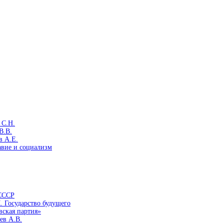
 С.Н.
В.В.
в А.Е.
авие и социализм
 СССР
. Государство будущего
вская партия»
ев А.В.