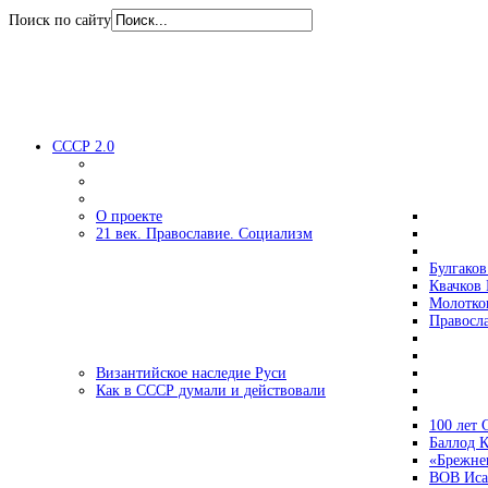
Поиск по сайту
СССР 2.0
О проекте
21 век. Православие. Социализм
Булгаков
Квачков 
Молотко
Правосл
Византийское наследие Руси
Как в СССР думали и действовали
100 лет
Баллод К
«Брежне
ВОВ Иса