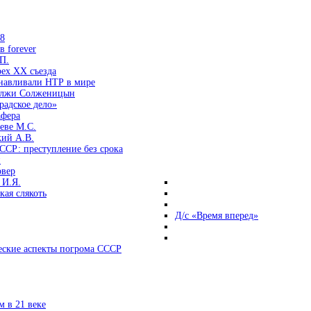
38
 forever
П.
ех ХХ съезда
анавливали НТР в мире
 лжи Солженицын
радское дело»
афера
еве М.С.
кий А.В.
ССР: преступление без срока
и
овер
 И.Я.
ая слякоть
Д/с «Время вперед»
ские аспекты погрома СССР
 в 21 веке