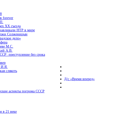
38
 forever
П.
ех ХХ съезда
анавливали НТР в мире
 лжи Солженицын
радское дело»
афера
еве М.С.
кий А.В.
ССР: преступление без срока
и
овер
 И.Я.
ая слякоть
Д/с «Время вперед»
ские аспекты погрома СССР
 в 21 веке