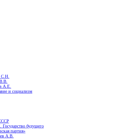
 С.Н.
В.В.
в А.Е.
авие и социализм
 СССР
. Государство будущего
вская партия»
ев А.В.