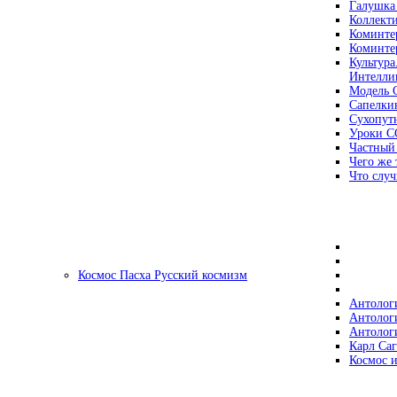
Галушка
Коллект
Коминте
Коминте
Культура
Интеллиг
Модель 
Сапелки
Сухопут
Уроки С
Частный
Чего же 
Что случ
Космос Пасха Русский космизм
Антолог
Антолог
Антолог
Карл Са
Космос и