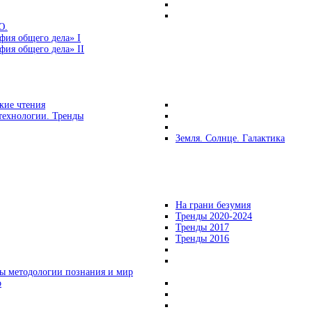
Ю.
фия общего дела» I
ия общего дела» II
кие чтения
технологии. Тренды
Земля. Солнце. Галактика
На грани безумия
Тренды 2020-2024
Тренды 2017
Тренды 2016
ы методологии познания и мир
о