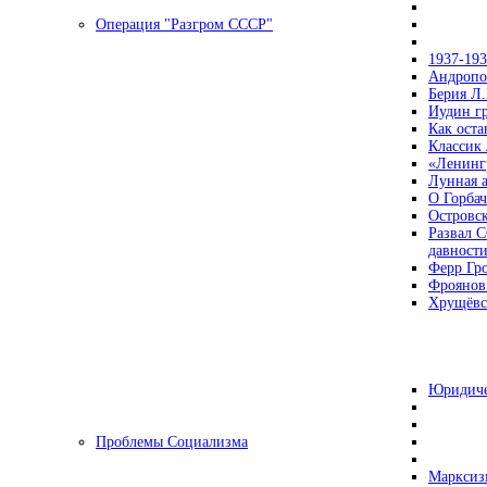
Операция "Разгром СССР"
1937-19
Андропов
Берия Л.
Иудин гр
Как ост
Классик
«Ленинг
Лунная 
О Горбач
Островс
Развал С
давност
Ферр Гр
Фроянов
Хрущёвск
Юридиче
Проблемы Социализма
Марксизм