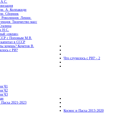
 А.С.
ивизация
рн. А. Колпакиди
рн. Сборник
. Революция. Ленин.
енция. Творчество масс
Сталина
н Н.С.
ный «океан»
ССР с Поповым М.В.
 капитал в СССР
ты хочешь? Кочетов В.
илось с РИ?
Что случилось с РИ? - 2
ия Ч1
ия Ч2
ия Ч3
ган
 Пасха 2021-2023
Космос и Пасха 2013-2020