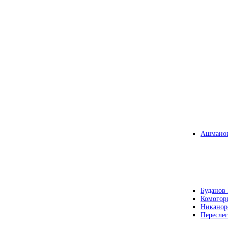
Ашманов
Буданов 
Комогор
Никанор
Переслег