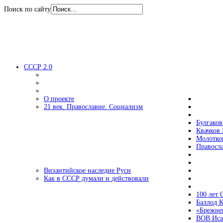
Поиск по сайту
СССР 2.0
О проекте
21 век. Православие. Социализм
Булгаков
Квачков 
Молотко
Правосл
Византийское наследие Руси
Как в СССР думали и действовали
100 лет
Баллод К
«Брежне
ВОВ Иса