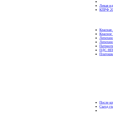
Левая ид
КПРФ 2
Красная 
Красное
Лепехин
Лепехин
Патриот
ПДС НП
Платошк
После кр
Съезд г