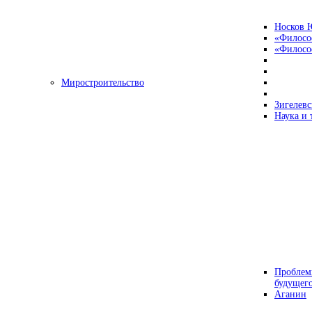
Носков 
«Филосо
«Философ
Миростроительство
Зигелевс
Наука и 
Проблем
будущег
Аганин