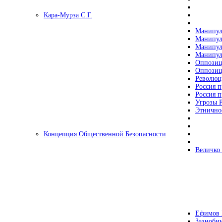
Кара-Мурза С.Г.
Манипул
Манипул
Манипул
Манипул
Оппозиц
Оппозиц
Революц
Россия п
Россия п
Угрозы Р
Этнично
Концепция Общественной Безопасности
Величко
Ефимов 
Зазнобин