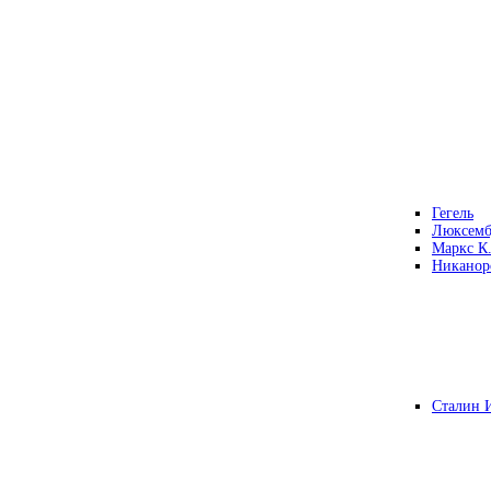
Гегель
Люксемб
Маркс К
Никанор
Сталин 