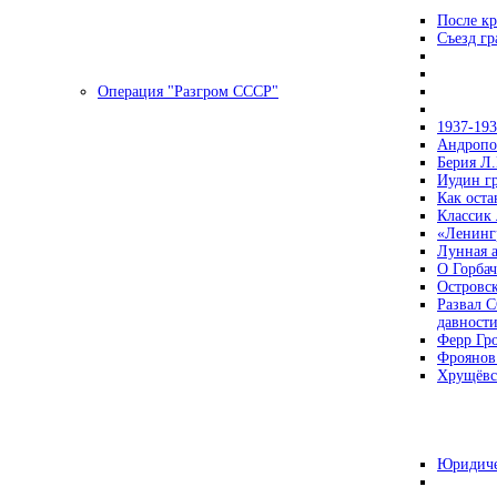
После кр
Съезд г
Операция "Разгром СССР"
1937-19
Андропов
Берия Л.
Иудин гр
Как ост
Классик
«Ленинг
Лунная 
О Горбач
Островс
Развал С
давност
Ферр Гр
Фроянов
Хрущёвск
Юридиче