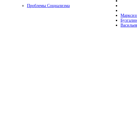
Проблемы Социализма
Марксизм
Бузгалин
Васильев