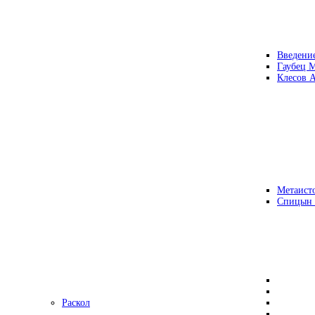
Введени
Гаубец 
Клесов А
Метаисто
Спицын
Раскол