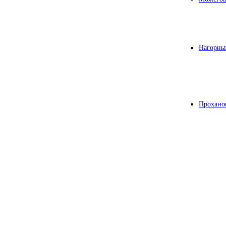
Нагорны
Прохано