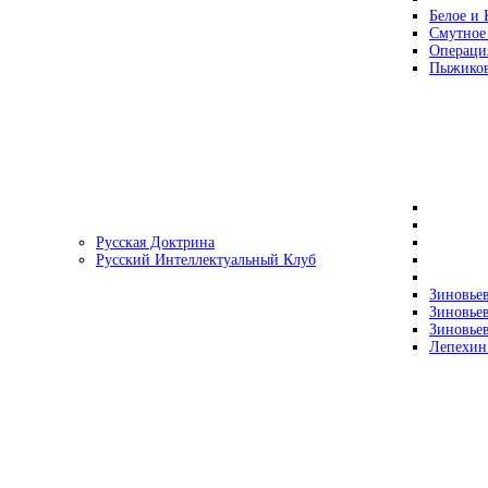
Белое и 
Смутное
Операци
Пыжиков
Русская Доктрина
Русский Интеллектуальный Клуб
Зиновьев
Зиновьев
Зиновьев
Лепехин