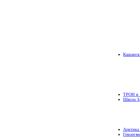
Кашанск
ТРОН и
Школа З
Арктика
Геворгян