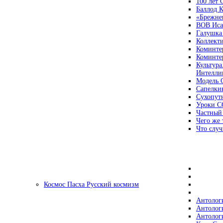
100 лет
Баллод К
«Брежне
ВОВ Иса
Галушка
Коллект
Коминте
Коминте
Культура
Интеллиг
Модель 
Сапелки
Сухопут
Уроки С
Частный
Чего же 
Что случ
Космос Пасха Русский космизм
Антолог
Антолог
Антолог