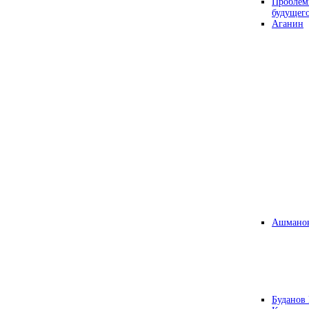
Проблем
будущег
Аганин
Ашманов
Буданов 