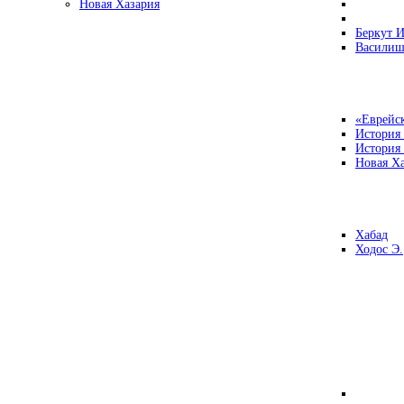
Новая Хазария
Беркут И
Василиш
«Еврейск
История
История
Новая Ха
Хабад
Ходос Э.