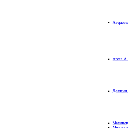
Аверьяно
Агеев А.
Делягин 
Малинец
Можегов