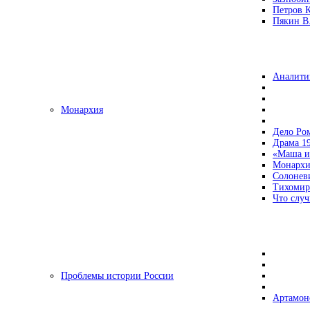
Петров 
Пякин В.
Аналити
Монархия
Дело Ро
Драма 19
«Маша и
Монархи
Солонев
Тихомир
Что случ
Проблемы истории России
Артамон