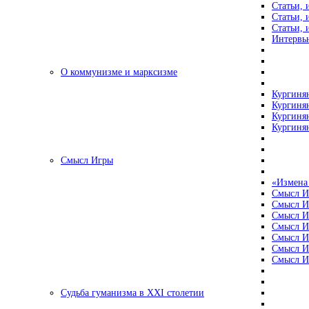
Статьи, 
Статьи, 
Статьи, 
Интервью
О коммунизме и марксизме
Кургинян
Кургинян
Кургинян
Кургинян
Смысл Игры
«Измена
Смысл И
Смысл И
Смысл И
Смысл И
Смысл И
Смысл И
Смысл И
Судьба гуманизма в XXI столетии