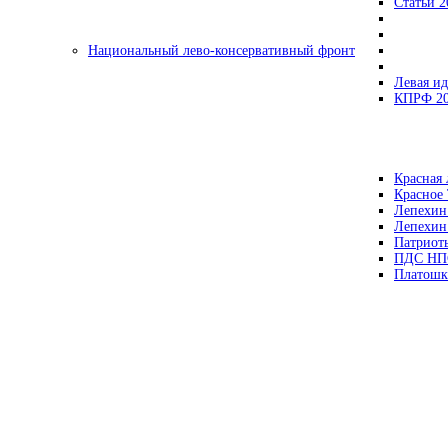
Статьи 2
Национальный лево-консервативный фронт
Левая ид
КПРФ 2
Красная 
Красное
Лепехин
Лепехин
Патриот
ПДС НП
Платошк