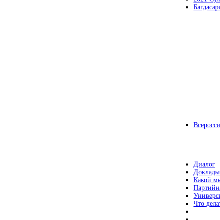
Багдасар
Всеросс
Диалог
Доклады
Какой мы
Партийн
Универс
Что дела