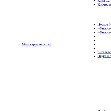
Карл Са
Космос и
Носков 
«Филосо
«Философ
Миростроительство
Зигелевс
Наука и 