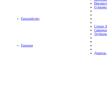
Неизвес
О язычес
Евразийство
Статьи 2
Савицки
Трубецк
Евразия
Девятов 