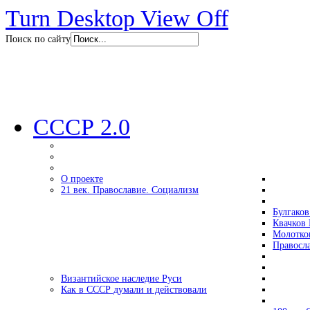
Turn Desktop View Off
Поиск по сайту
СССР 2.0
О проекте
21 век. Православие. Социализм
Булгаков
Квачков 
Молотко
Правосл
Византийское наследие Руси
Как в СССР думали и действовали