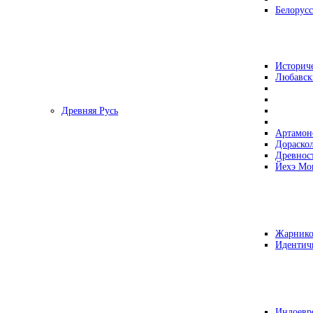
Белорусс
Историч
Любавск
Древняя Русь
Артамон
Дораско
Древнос
Йехэ Мо
Жарнико
Идентич
Индоевр