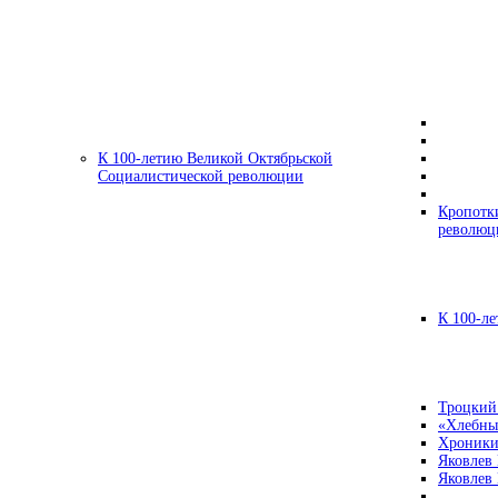
К 100-летию Великой Октябрьской
Социалистической революции
Кропотк
революц
К 100-ле
Троцкий
«Хлебны
Хроники
Яковлев
Яковлев 