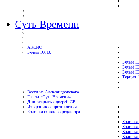
Суть Времени
АКСИО
Бялый Ю. В.
Бялый Ю
Бялый Ю
Бялый Ю
Турция.
Вести из Александровского
Газета «Суть Времени»
Дни открытых дверей СВ
Из хроник сопротивления
Колонка главного редактора
Колонка 
Колонка 
Колонка 
Колонка 