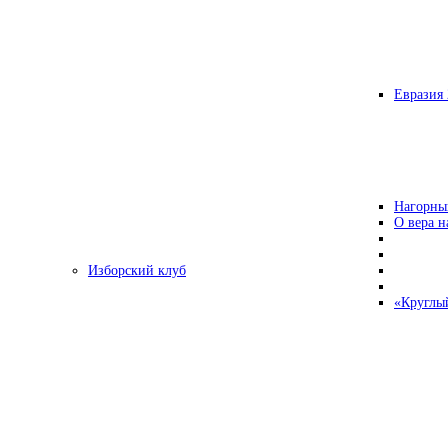
Евразия 
Нагорны
О вера н
Изборский клуб
«Круглы