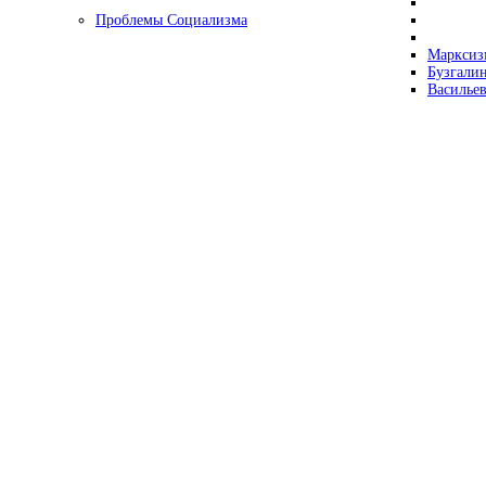
Проблемы Социализма
Марксизм
Бузгалин
Васильев