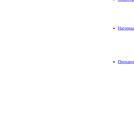
Нагорны
Прохано