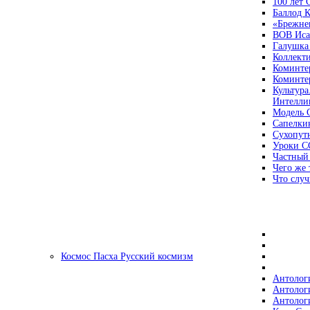
100 лет
Баллод К
«Брежне
ВОВ Иса
Галушка
Коллект
Коминте
Коминте
Культура
Интеллиг
Модель 
Сапелки
Сухопут
Уроки С
Частный
Чего же 
Что случ
Космос Пасха Русский космизм
Антолог
Антолог
Антолог