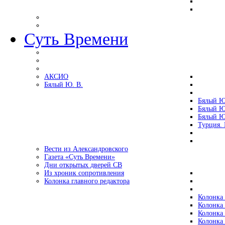
Суть Времени
АКСИО
Бялый Ю. В.
Бялый Ю
Бялый Ю
Бялый Ю
Турция.
Вести из Александровского
Газета «Суть Времени»
Дни открытых дверей СВ
Из хроник сопротивления
Колонка главного редактора
Колонка 
Колонка 
Колонка 
Колонка 