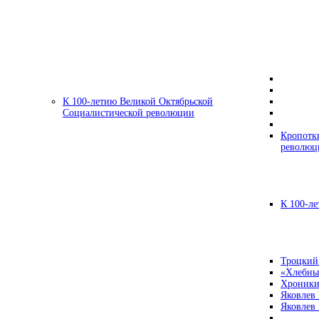
К 100-летию Великой Октябрьской
Социалистической революции
Кропотк
революц
К 100-ле
Троцкий
«Хлебны
Хроники
Яковлев
Яковлев 