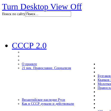
Turn Desktop View Off
Поиск по сайту
СССР 2.0
О проекте
21 век. Православие. Социализм
Булгаков
Квачков 
Молотко
Правосл
Византийское наследие Руси
Как в СССР думали и действовали