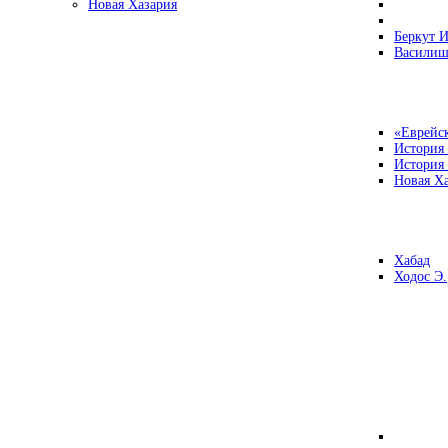
Новая Хазария
Беркут И
Василиш
«Еврейск
История
История
Новая Ха
Хабад
Ходос Э.