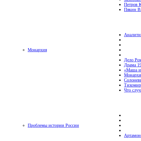
Петров 
Пякин В.
Аналити
Монархия
Дело Ро
Драма 19
«Маша и
Монархи
Солонев
Тихомир
Что случ
Проблемы истории России
Артамон