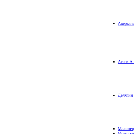
Аверьяно
Агеев А.
Делягин 
Малинец
Можегов