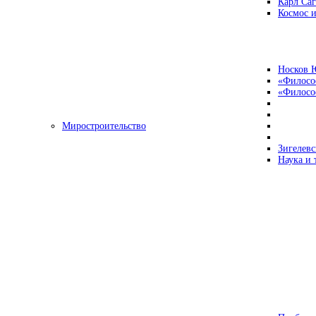
Карл Са
Космос и
Носков 
«Филосо
«Философ
Миростроительство
Зигелевс
Наука и 