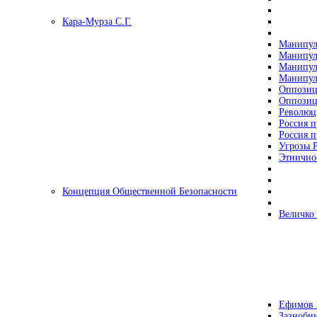
Кара-Мурза С.Г.
Манипул
Манипул
Манипул
Манипул
Оппозиц
Оппозиц
Революц
Россия п
Россия п
Угрозы Р
Этнично
Концепция Общественной Безопасности
Величко
Ефимов 
Зазнобин