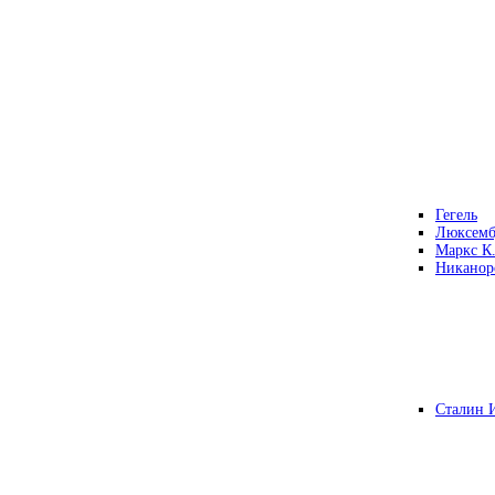
Гегель
Люксемб
Маркс К
Никанор
Сталин 