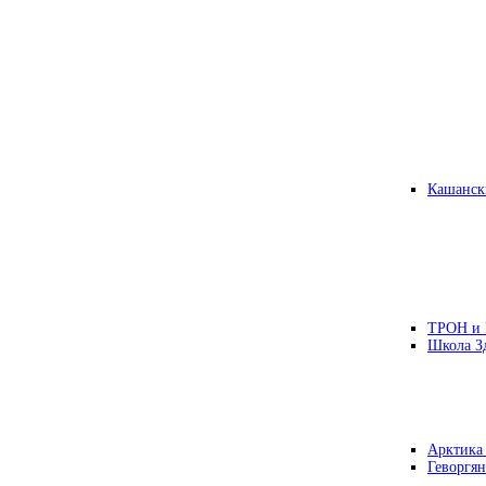
Кашанск
ТРОН и
Школа З
Арктика
Геворгян