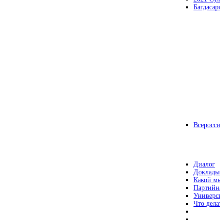
Багдасар
Всеросс
Диалог
Доклады
Какой мы
Партийн
Универс
Что дела