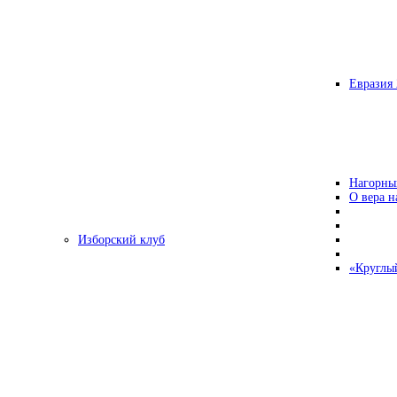
Евразия 
Нагорны
О вера н
Изборский клуб
«Круглы