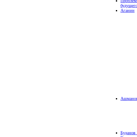
Проблем
будущег
Аганин
Ашманов
Буданов 