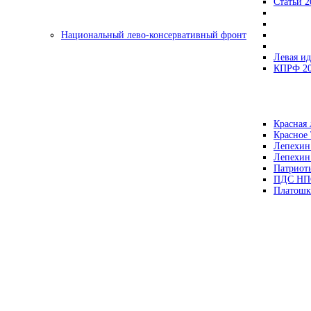
Статьи 2
Национальный лево-консервативный фронт
Левая ид
КПРФ 2
Красная 
Красное
Лепехин
Лепехин
Патриот
ПДС НП
Платошк