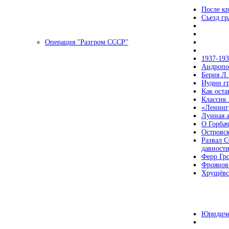
После кр
Съезд г
Операция "Разгром СССР"
1937-19
Андропов
Берия Л.
Иудин гр
Как ост
Классик
«Ленинг
Лунная 
О Горбач
Островс
Развал С
давност
Ферр Гр
Фроянов
Хрущёвск
Юридиче