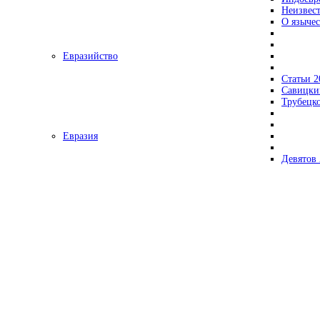
Неизвес
О язычес
Евразийство
Статьи 2
Савицки
Трубецк
Евразия
Девятов 