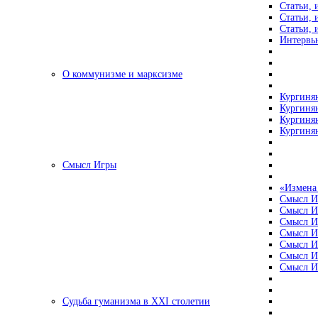
Статьи, 
Статьи, 
Статьи, 
Интервью
О коммунизме и марксизме
Кургинян
Кургинян
Кургинян
Кургинян
Смысл Игры
«Измена
Смысл И
Смысл И
Смысл И
Смысл И
Смысл И
Смысл И
Смысл И
Судьба гуманизма в XXI столетии