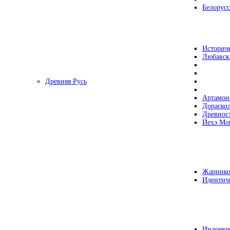
Белорусс
Историч
Любавск
Древняя Русь
Артамон
Дораско
Древнос
Йехэ Мо
Жарнико
Идентич
Индоевр