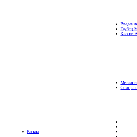
Введени
Гаубец 
Клесов А
Метаисто
Спицын
Раскол