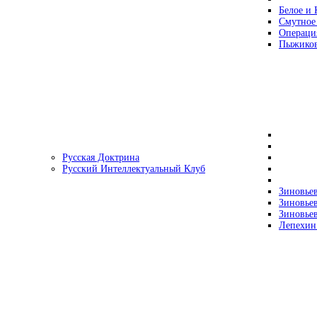
Белое и 
Смутное
Операци
Пыжиков
Русская Доктрина
Русский Интеллектуальный Клуб
Зиновьев
Зиновьев
Зиновьев
Лепехин