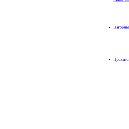
Нагорны
Прохано