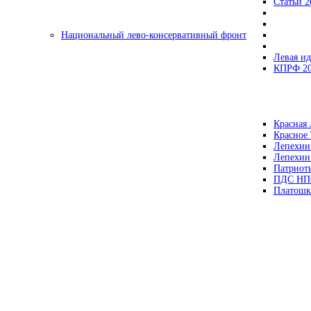
Статьи 2
Национальный лево-консервативный фронт
Левая ид
КПРФ 2
Красная 
Красное
Лепехин
Лепехин
Патриот
ПДС НП
Платошк