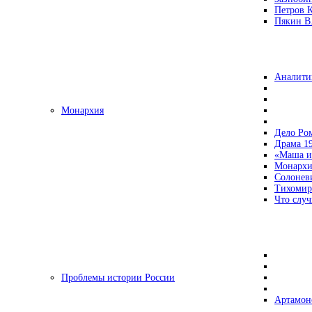
Петров 
Пякин В.
Аналити
Монархия
Дело Ро
Драма 19
«Маша и
Монархи
Солонев
Тихомир
Что случ
Проблемы истории России
Артамон