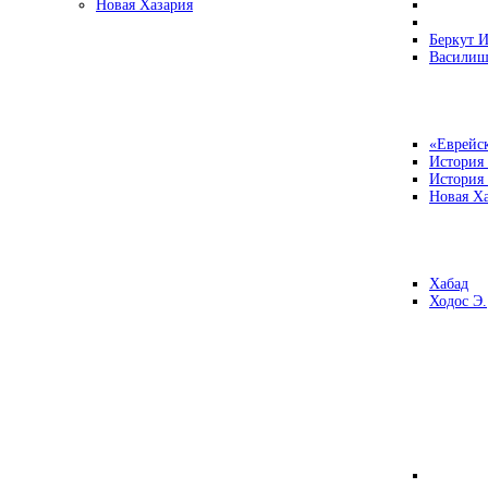
Новая Хазария
Беркут И
Василиш
«Еврейск
История
История
Новая Ха
Хабад
Ходос Э.