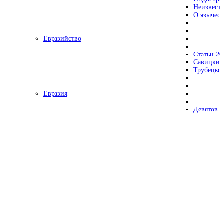
Неизвес
О язычес
Евразийство
Статьи 2
Савицки
Трубецк
Евразия
Девятов 