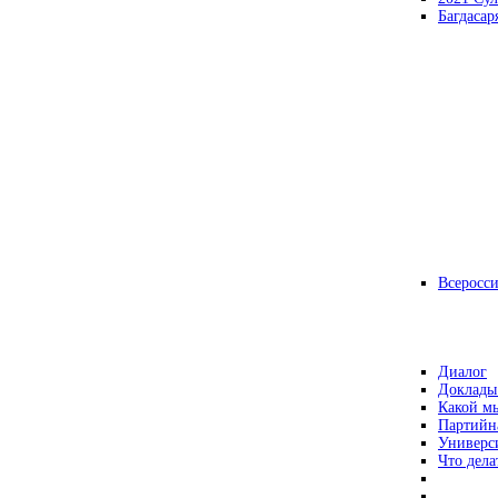
Багдасар
Всеросс
Диалог
Доклады
Какой мы
Партийн
Универс
Что дела