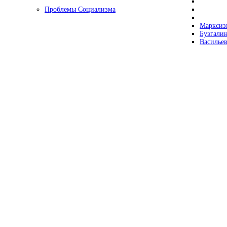
Проблемы Социализма
Марксизм
Бузгалин
Васильев