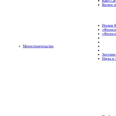
Карл Са
Космос и
Носков 
«Филосо
«Философ
Миростроительство
Зигелевс
Наука и 