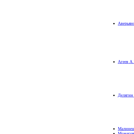
Аверьяно
Агеев А.
Делягин 
Малинец
Можегов