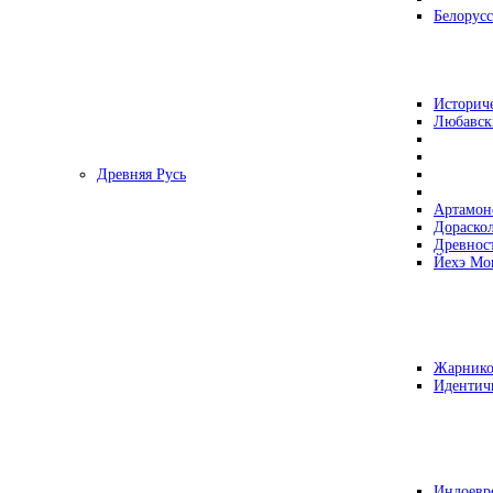
Белорусс
Историч
Любавск
Древняя Русь
Артамон
Дораско
Древнос
Йехэ Мо
Жарнико
Идентич
Индоевр