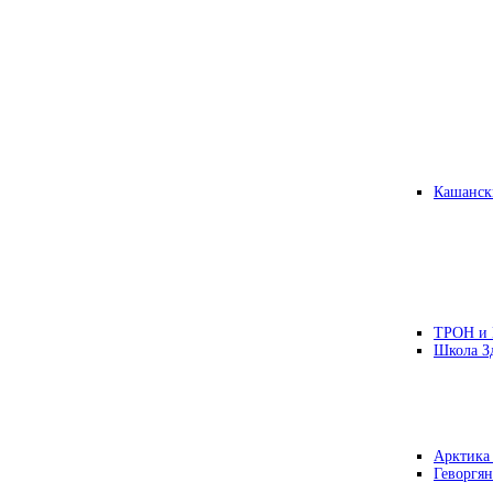
Кашанск
ТРОН и
Школа З
Арктика
Геворгян