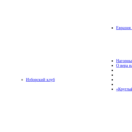
Евразия 
Нагорны
О вера н
Изборский клуб
«Круглы