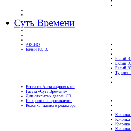
Суть Времени
АКСИО
Бялый Ю. В.
Бялый Ю
Бялый Ю
Бялый Ю
Турция.
Вести из Александровского
Газета «Суть Времени»
Дни открытых дверей СВ
Из хроник сопротивления
Колонка главного редактора
Колонка 
Колонка 
Колонка 
Колонка 