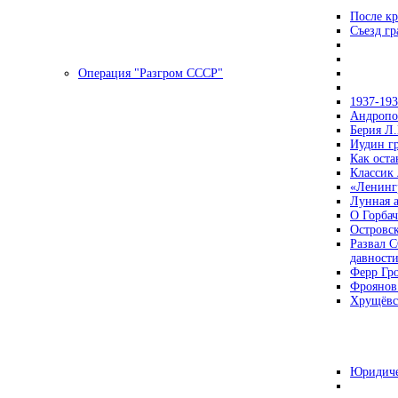
После кр
Съезд г
Операция "Разгром СССР"
1937-19
Андропов
Берия Л.
Иудин гр
Как ост
Классик
«Ленинг
Лунная 
О Горбач
Островс
Развал С
давност
Ферр Гр
Фроянов
Хрущёвск
Юридиче