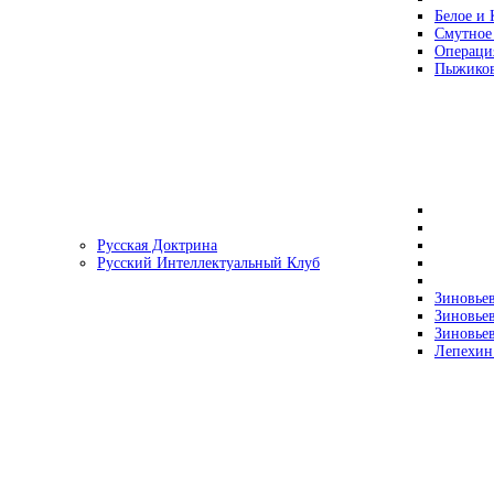
Белое и 
Смутное
Операци
Пыжиков
Русская Доктрина
Русский Интеллектуальный Клуб
Зиновьев
Зиновьев
Зиновьев
Лепехин