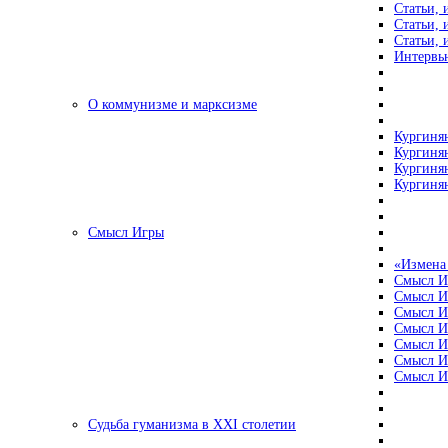
Статьи, 
Статьи, 
Статьи, 
Интервью
О коммунизме и марксизме
Кургинян
Кургинян
Кургинян
Кургинян
Смысл Игры
«Измена
Смысл И
Смысл И
Смысл И
Смысл И
Смысл И
Смысл И
Смысл И
Судьба гуманизма в XXI столетии