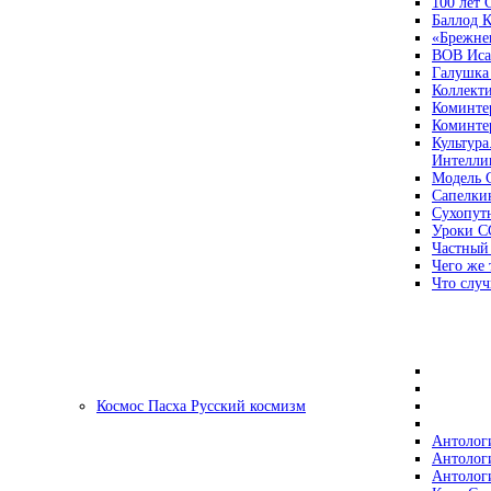
100 лет
Баллод К
«Брежне
ВОВ Иса
Галушка
Коллект
Коминте
Коминте
Культура
Интеллиг
Модель 
Сапелки
Сухопут
Уроки С
Частный
Чего же 
Что случ
Космос Пасха Русский космизм
Антолог
Антолог
Антолог