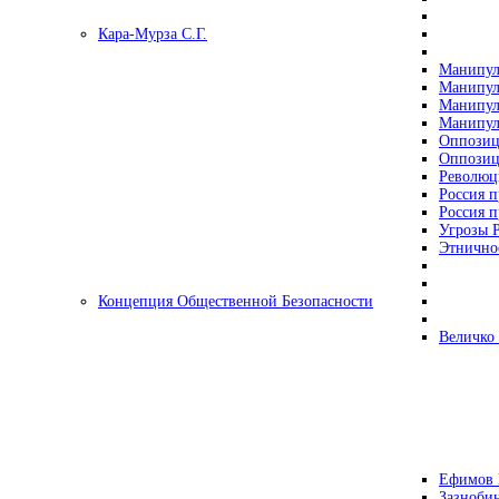
Кара-Мурза С.Г.
Манипул
Манипул
Манипул
Манипул
Оппозиц
Оппозиц
Революц
Россия п
Россия п
Угрозы Р
Этнично
Концепция Общественной Безопасности
Величко
Ефимов 
Зазнобин