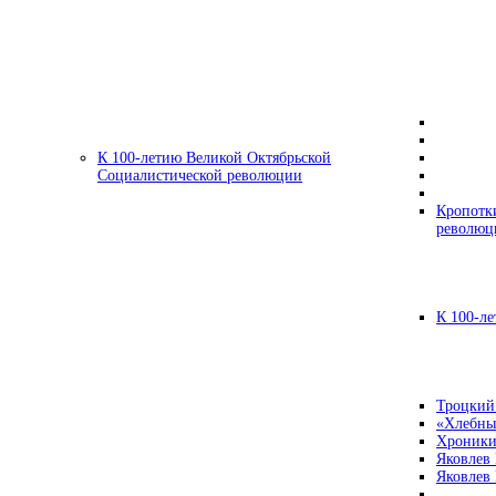
К 100-летию Великой Октябрьской
Социалистической революции
Кропотк
революц
К 100-ле
Троцкий
«Хлебны
Хроники
Яковлев
Яковлев 