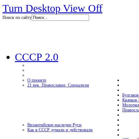
Turn Desktop View Off
Поиск по сайту
СССР 2.0
О проекте
21 век. Православие. Социализм
Булгаков
Квачков 
Молотко
Правосл
Византийское наследие Руси
Как в СССР думали и действовали