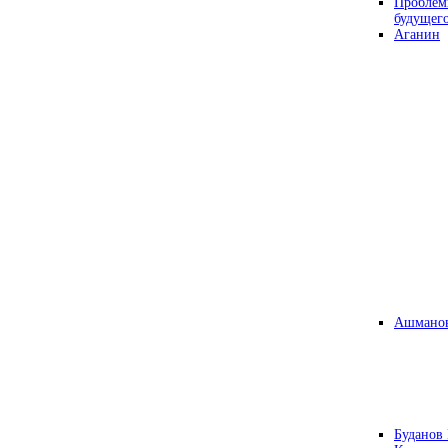
Проблем
будущег
Аганин
Ашманов
Буданов 