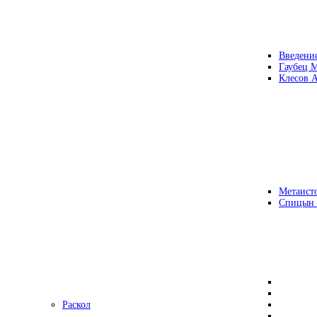
Введени
Гаубец 
Клесов А
Метаисто
Спицын
Раскол