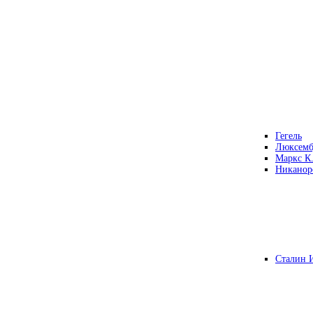
Гегель
Люксемб
Маркс К
Никанор
Сталин 