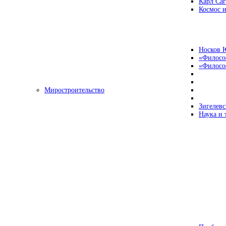
Карл Са
Космос и
Носков 
«Филосо
«Философ
Миростроительство
Зигелевс
Наука и 