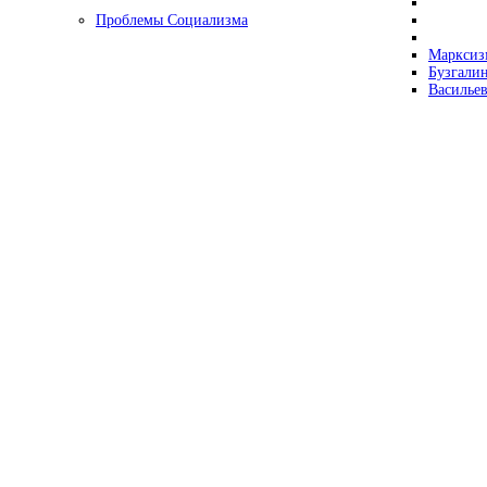
Проблемы Социализма
Марксизм
Бузгалин
Васильев