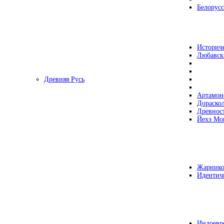
Белорусс
Историч
Любавск
Древняя Русь
Артамон
Дораско
Древнос
Йехэ Мо
Жарнико
Идентич
Индоевр