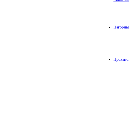
Нагорны
Прохано