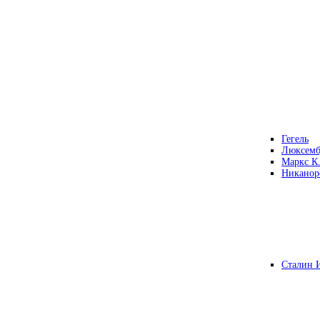
Гегель
Люксемб
Маркс К
Никанор
Сталин 