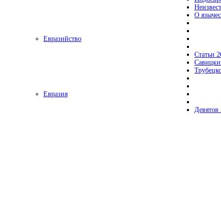
Неизвес
О язычес
Евразийство
Статьи 2
Савицки
Трубецк
Евразия
Девятов 