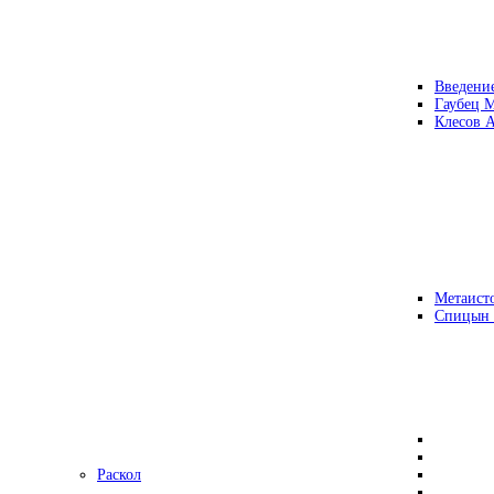
Введени
Гаубец 
Клесов А
Метаисто
Спицын
Раскол