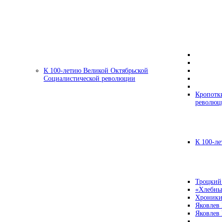
К 100-летию Великой Октябрьской
Социалистической революции
Кропотк
революц
К 100-ле
Троцкий
«Хлебны
Хроники
Яковлев
Яковлев 