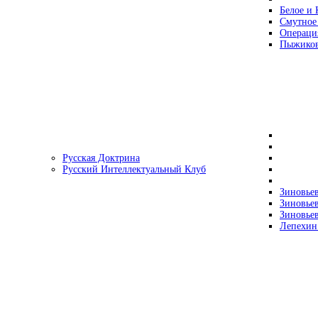
Белое и 
Смутное
Операци
Пыжиков
Русская Доктрина
Русский Интеллектуальный Клуб
Зиновьев
Зиновьев
Зиновьев
Лепехин