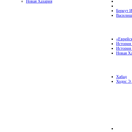
Новая Хазария
Беркут И
Василиш
«Еврейск
История
История
Новая Ха
Хабад
Ходос Э.