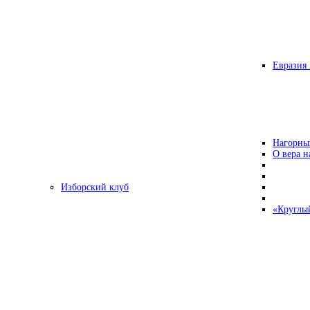
Евразия 
Нагорны
О вера н
Изборский клуб
«Круглы