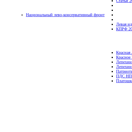
Статьи 2
Национальный лево-консервативный фронт
Левая ид
КПРФ 2
Красная 
Красное
Лепехин
Лепехин
Патриот
ПДС НП
Платошк