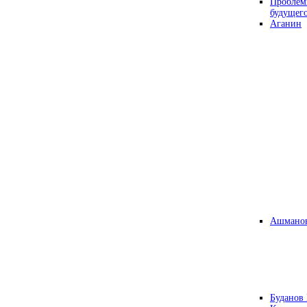
Проблем
будущег
Аганин
Ашманов
Буданов 