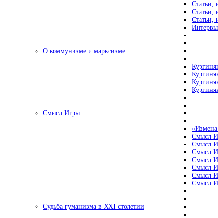
Статьи, 
Статьи, 
Статьи, 
Интервью
О коммунизме и марксизме
Кургинян
Кургинян
Кургинян
Кургинян
Смысл Игры
«Измена
Смысл И
Смысл И
Смысл И
Смысл И
Смысл И
Смысл И
Смысл И
Судьба гуманизма в XXI столетии