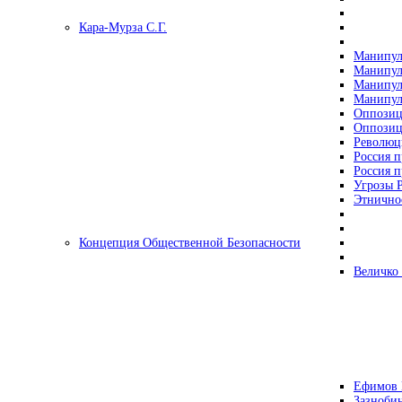
Кара-Мурза С.Г.
Манипул
Манипул
Манипул
Манипул
Оппозиц
Оппозиц
Революц
Россия п
Россия п
Угрозы Р
Этнично
Концепция Общественной Безопасности
Величко
Ефимов 
Зазнобин