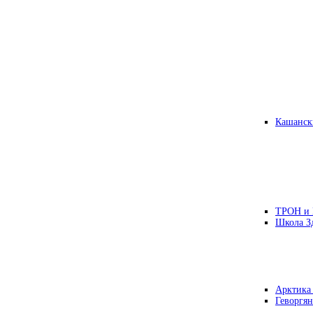
Кашанск
ТРОН и
Школа З
Арктика
Геворгян