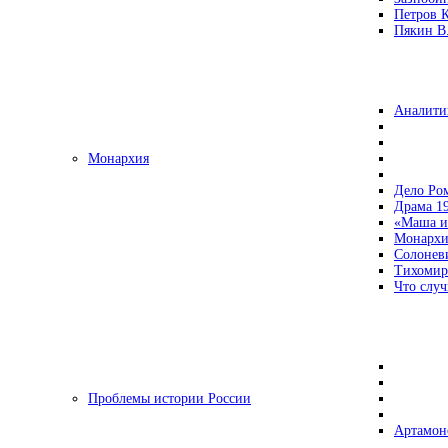
Петров 
Пякин В.
Аналити
Монархия
Дело Ро
Драма 19
«Маша и
Монархи
Солонев
Тихомир
Что случ
Проблемы истории России
Артамон