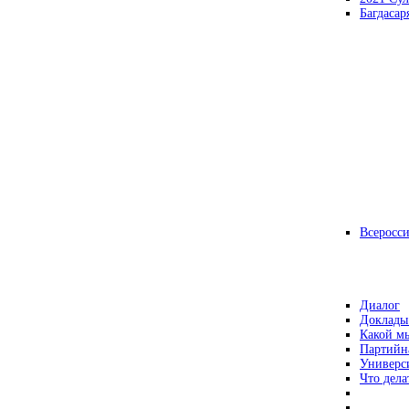
Багдасар
Всеросс
Диалог
Доклады
Какой мы
Партийн
Универс
Что дела