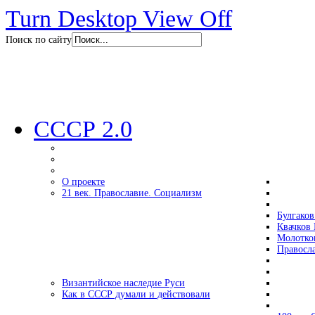
Turn Desktop View Off
Поиск по сайту
СССР 2.0
О проекте
21 век. Православие. Социализм
Булгаков
Квачков 
Молотко
Правосл
Византийское наследие Руси
Как в СССР думали и действовали