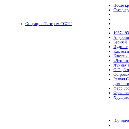
После кр
Съезд г
Операция "Разгром СССР"
1937-19
Андропов
Берия Л.
Иудин гр
Как ост
Классик
«Ленинг
Лунная 
О Горбач
Островс
Развал С
давност
Ферр Гр
Фроянов
Хрущёвск
Юридиче