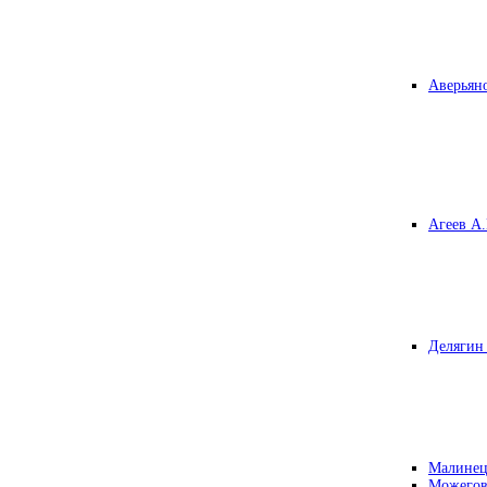
Аверьяно
Агеев А.
Делягин 
Малинец
Можегов