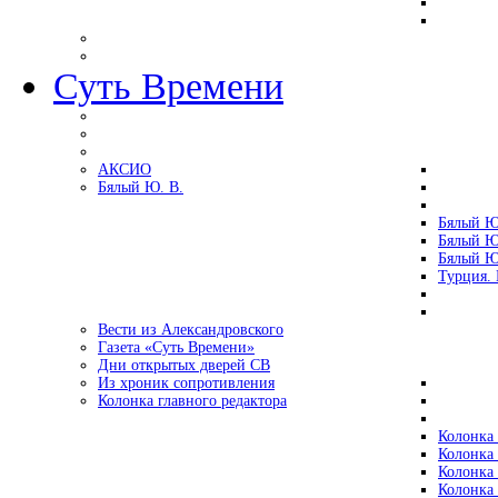
Суть Времени
АКСИО
Бялый Ю. В.
Бялый Ю
Бялый Ю
Бялый Ю
Турция.
Вести из Александровского
Газета «Суть Времени»
Дни открытых дверей СВ
Из хроник сопротивления
Колонка главного редактора
Колонка 
Колонка 
Колонка 
Колонка 