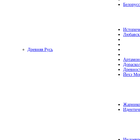
Белорусс
Историч
Любавск
Древняя Русь
Артамон
Дораско
Древнос
Йехэ Мо
Жарнико
Идентич
Индоевр