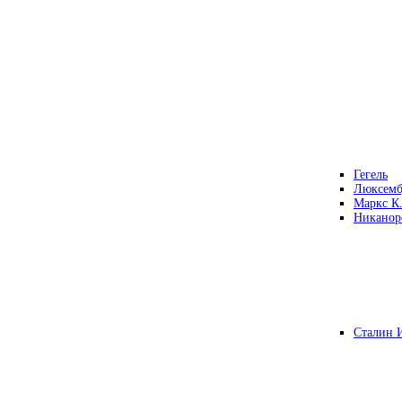
Гегель
Люксемб
Маркс К
Никанор
Сталин 