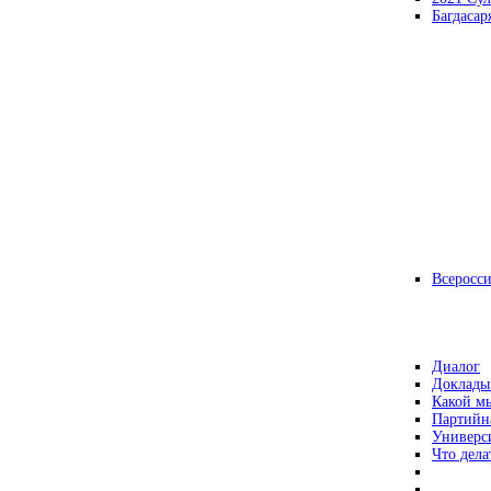
Багдасар
Всеросс
Диалог
Доклады
Какой мы
Партийн
Универс
Что дела