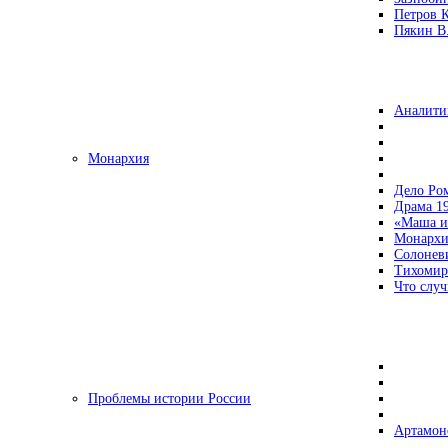
Петров 
Пякин В.
Аналити
Монархия
Дело Ро
Драма 19
«Маша и
Монархи
Солонев
Тихомир
Что случ
Проблемы истории России
Артамон