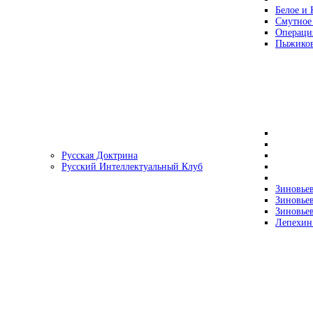
Белое и 
Смутное
Операци
Пыжиков
Русская Доктрина
Русский Интеллектуальный Клуб
Зиновьев
Зиновьев
Зиновьев
Лепехин