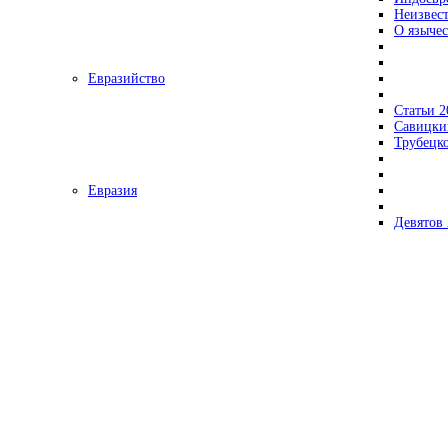
Неизвес
О язычес
Евразийство
Статьи 2
Савицки
Трубецк
Евразия
Девятов 