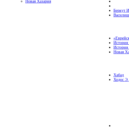
Новая Хазария
Беркут И
Василиш
«Еврейск
История
История
Новая Ха
Хабад
Ходос Э.