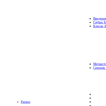
Введени
Гаубец 
Клесов А
Метаисто
Спицын
Раскол