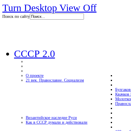
Turn Desktop View Off
Поиск по сайту
СССР 2.0
О проекте
21 век. Православие. Социализм
Булгаков
Квачков 
Молотко
Правосл
Византийское наследие Руси
Как в СССР думали и действовали