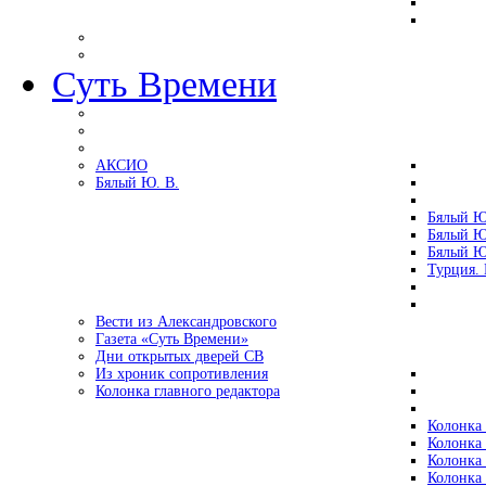
Суть Времени
АКСИО
Бялый Ю. В.
Бялый Ю
Бялый Ю
Бялый Ю
Турция.
Вести из Александровского
Газета «Суть Времени»
Дни открытых дверей СВ
Из хроник сопротивления
Колонка главного редактора
Колонка 
Колонка 
Колонка 
Колонка 