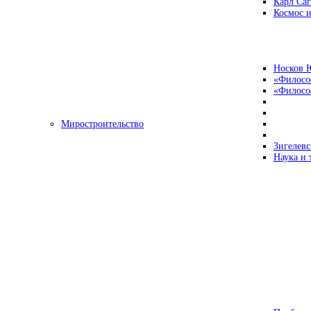
Карл Са
Космос и
Носков 
«Филосо
«Философ
Миростроительство
Зигелевс
Наука и 