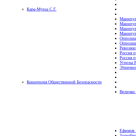
Кара-Мурза С.Г.
Манипул
Манипул
Манипул
Манипул
Оппозиц
Оппозиц
Революц
Россия п
Россия п
Угрозы Р
Этнично
Концепция Общественной Безопасности
Величко
Ефимов 
Зазнобин