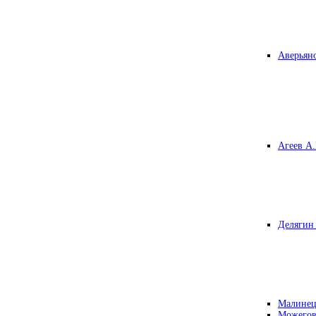
Аверьяно
Агеев А.
Делягин 
Малинец
Можегов