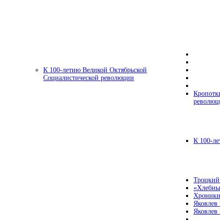
К 100-летию Великой Октябрьской
Социалистической революции
Кропотк
революц
К 100-ле
Троцкий
«Хлебны
Хроники
Яковлев
Яковлев 