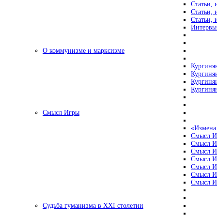
Статьи, 
Статьи, 
Статьи, 
Интервью
О коммунизме и марксизме
Кургинян
Кургинян
Кургинян
Кургинян
Смысл Игры
«Измена
Смысл И
Смысл И
Смысл И
Смысл И
Смысл И
Смысл И
Смысл И
Судьба гуманизма в XXI столетии