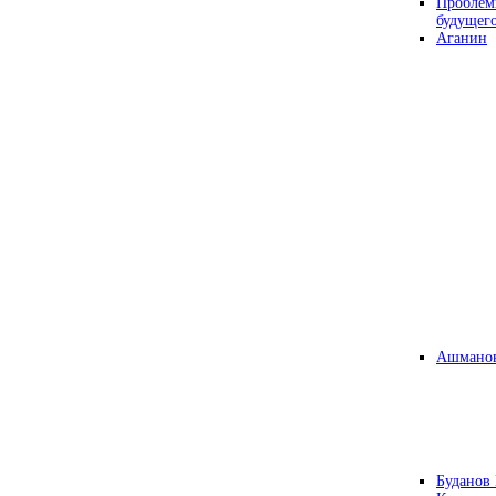
Проблем
будущег
Аганин
Ашманов
Буданов 