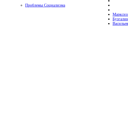
Проблемы Социализма
Марксизм
Бузгалин
Васильев