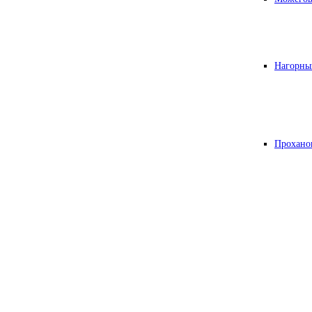
Нагорны
Прохано