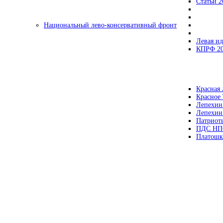
Статьи 2
Национальный лево-консервативный фронт
Левая ид
КПРФ 2
Красная 
Красное
Лепехин
Лепехин
Патриот
ПДС НП
Платошк