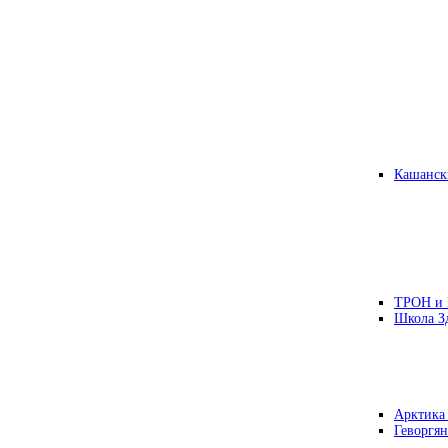
Кашанск
ТРОН и
Школа З
Арктика
Геворгян