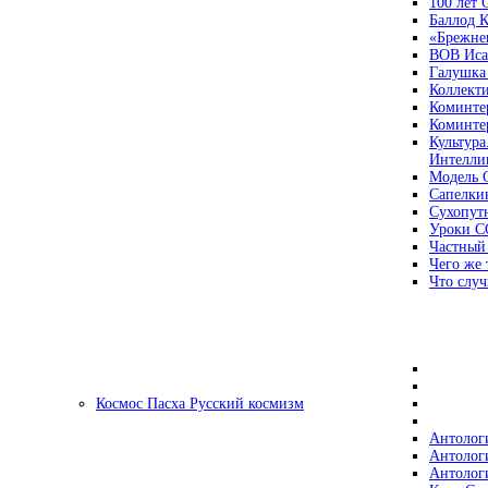
100 лет
Баллод К
«Брежне
ВОВ Иса
Галушка
Коллект
Коминте
Коминте
Культура
Интеллиг
Модель 
Сапелки
Сухопут
Уроки С
Частный
Чего же 
Что случ
Космос Пасха Русский космизм
Антолог
Антолог
Антолог