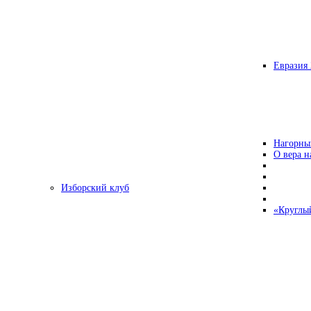
Евразия 
Нагорны
О вера н
Изборский клуб
«Круглы