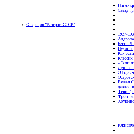
После кр
Съезд г
Операция "Разгром СССР"
1937-19
Андропов
Берия Л.
Иудин гр
Как ост
Классик
«Ленинг
Лунная 
О Горбач
Островс
Развал С
давност
Ферр Гр
Фроянов
Хрущёвск
Юридиче