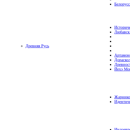
Белорусс
Историч
Любавск
Древняя Русь
Артамон
Дораско
Древнос
Йехэ Мо
Жарнико
Идентич
Индоевр