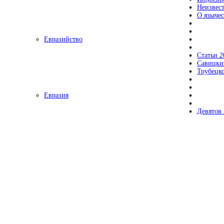
Неизвес
О язычес
Евразийство
Статьи 2
Савицки
Трубецк
Евразия
Девятов 