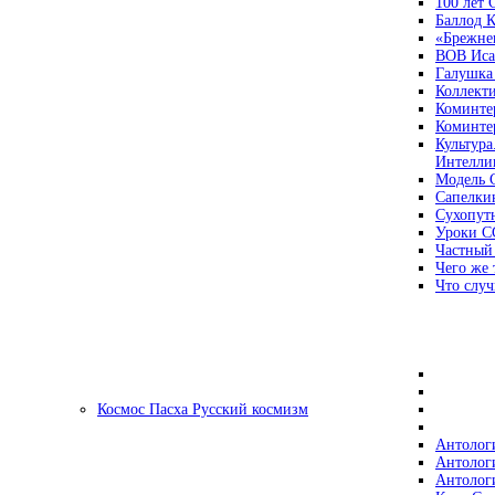
100 лет
Баллод К
«Брежне
ВОВ Иса
Галушка
Коллект
Коминте
Коминте
Культура
Интеллиг
Модель 
Сапелки
Сухопут
Уроки С
Частный
Чего же 
Что случ
Космос Пасха Русский космизм
Антолог
Антолог
Антолог