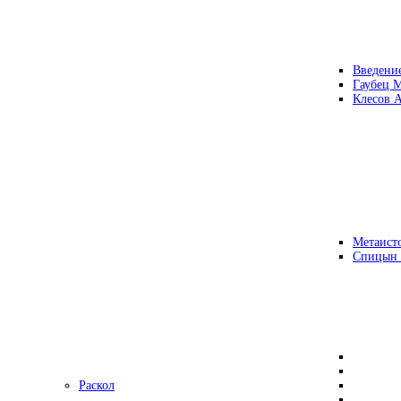
Введени
Гаубец 
Клесов А
Метаисто
Спицын
Раскол