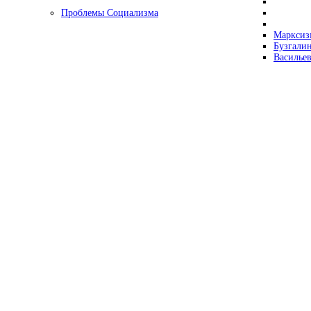
Проблемы Социализма
Марксизм
Бузгалин
Васильев