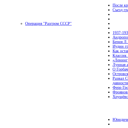
После кр
Съезд г
Операция "Разгром СССР"
1937-19
Андропов
Берия Л.
Иудин гр
Как ост
Классик
«Ленинг
Лунная 
О Горбач
Островс
Развал С
давност
Ферр Гр
Фроянов
Хрущёвск
Юридиче