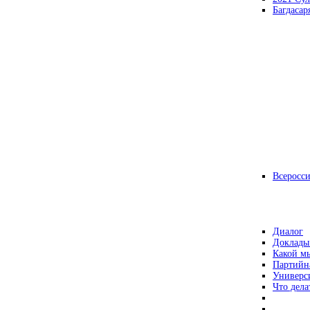
Багдасар
Всеросс
Диалог
Доклады
Какой мы
Партийн
Универс
Что дела