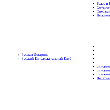
Белое и 
Смутное
Операци
Пыжиков
Русская Доктрина
Русский Интеллектуальный Клуб
Зиновьев
Зиновьев
Зиновьев
Лепехин