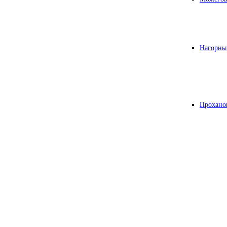
Нагорны
Прохано