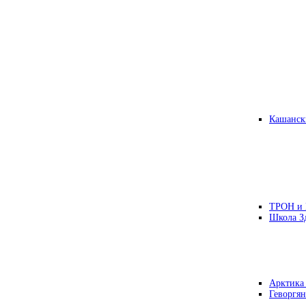
Кашанск
ТРОН и
Школа З
Арктика
Геворгян