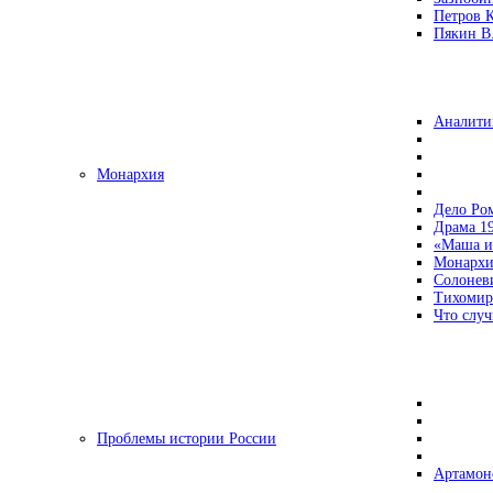
Петров 
Пякин В.
Аналити
Монархия
Дело Ро
Драма 19
«Маша и
Монархи
Солонев
Тихомир
Что случ
Проблемы истории России
Артамон