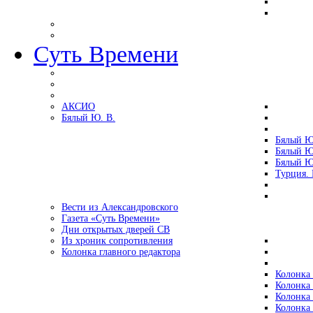
Суть Времени
АКСИО
Бялый Ю. В.
Бялый Ю
Бялый Ю
Бялый Ю
Турция.
Вести из Александровского
Газета «Суть Времени»
Дни открытых дверей СВ
Из хроник сопротивления
Колонка главного редактора
Колонка 
Колонка 
Колонка 
Колонка 