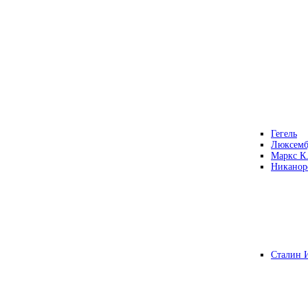
Гегель
Люксемб
Маркс К
Никанор
Сталин 