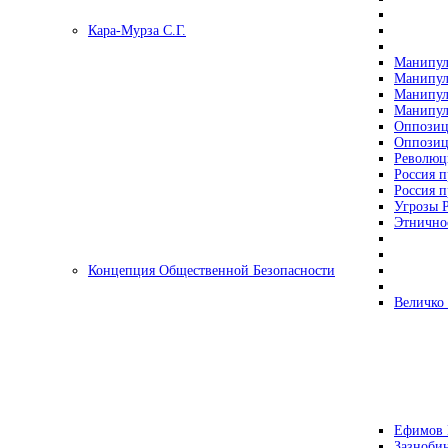
Кара-Мурза С.Г.
Манипул
Манипул
Манипул
Манипул
Оппозиц
Оппозиц
Революц
Россия п
Россия п
Угрозы Р
Этнично
Концепция Общественной Безопасности
Величко
Ефимов 
Зазнобин