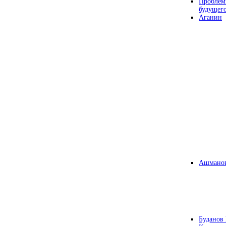
Проблем
будущег
Аганин
Ашманов
Буданов 