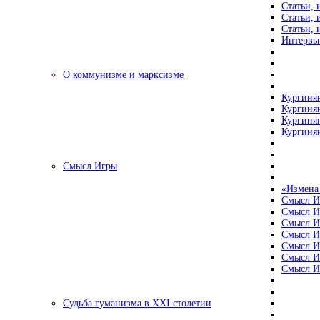
Статьи, 
Статьи, 
Статьи, 
Интервью
О коммунизме и марксизме
Кургинян
Кургинян
Кургинян
Кургинян
Смысл Игры
«Измена
Смысл И
Смысл И
Смысл И
Смысл И
Смысл И
Смысл И
Смысл И
Судьба гуманизма в XXI столетии