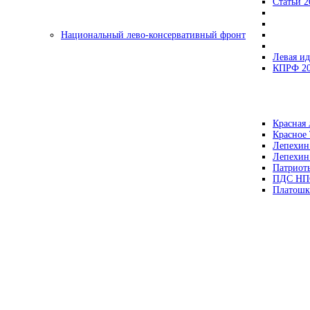
Статьи 2
Национальный лево-консервативный фронт
Левая ид
КПРФ 2
Красная 
Красное
Лепехин
Лепехин
Патриот
ПДС НП
Платошк