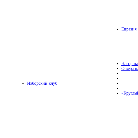
Евразия 
Нагорны
О вера н
Изборский клуб
«Круглы