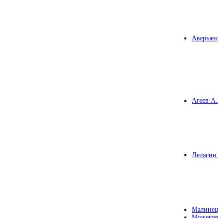
Аверьяно
Агеев А.
Делягин 
Малинец
Можегов