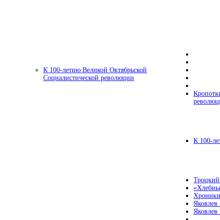
К 100-летию Великой Октябрьской
Социалистической революции
Кропотк
революц
К 100-ле
Троцкий
«Хлебны
Хроники
Яковлев
Яковлев 