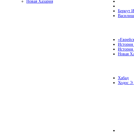
Новая Хазария
Беркут И
Василиш
«Еврейск
История
История
Новая Ха
Хабад
Ходос Э.