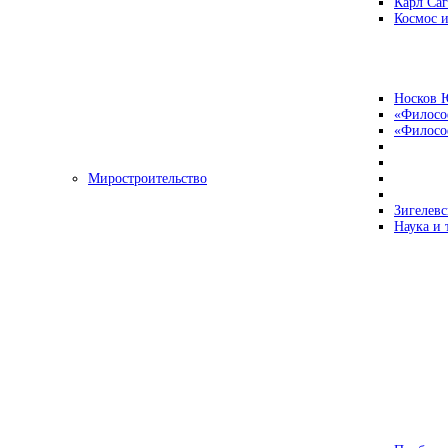
Карл Са
Космос и
Носков 
«Филосо
«Философ
Миростроительство
Зигелевс
Наука и 