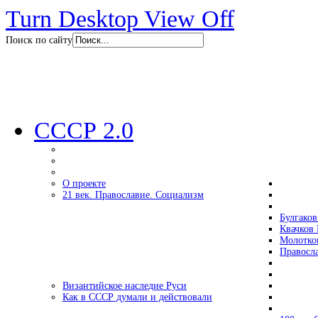
Turn Desktop View Off
Поиск по сайту
СССР 2.0
О проекте
21 век. Православие. Социализм
Булгаков
Квачков 
Молотко
Правосл
Византийское наследие Руси
Как в СССР думали и действовали