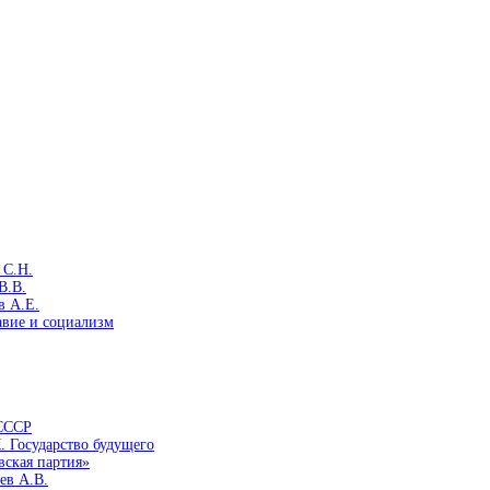
 С.Н.
В.В.
в А.Е.
авие и социализм
 СССР
. Государство будущего
вская партия»
ев А.В.