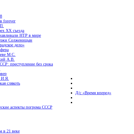
38
 forever
П.
ех ХХ съезда
анавливали НТР в мире
 лжи Солженицын
радское дело»
афера
еве М.С.
кий А.В.
ССР: преступление без срока
и
овер
 И.Я.
ая слякоть
Д/с «Время вперед»
ские аспекты погрома СССР
 в 21 веке