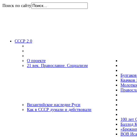
Поиск по сайту
СССР 2.0
О проекте
21 век. Православие. Социализм
Булгаков
Квачков 
Молотко
Правосл
Византийское наследие Руси
Как в СССР думали и действовали
100 лет
Баллод К
«Брежне
ВОВ Иса