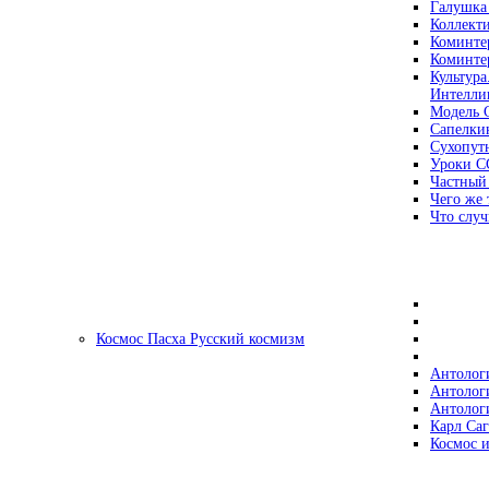
Галушка
Коллект
Коминте
Коминте
Культура
Интеллиг
Модель 
Сапелки
Сухопут
Уроки С
Частный
Чего же 
Что случ
Космос Пасха Русский космизм
Антолог
Антолог
Антолог
Карл Са
Космос и