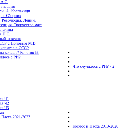
 А.С.
ивизация
рн. А. Колпакиди
рн. Сборник
. Революция. Ленин.
енция. Творчество масс
Сталина
н Н.С.
ный «океан»
ССР с Поповым М.В.
 капитал в СССР
ты хочешь? Кочетов В.
илось с РИ?
Что случилось с РИ? - 2
ия Ч1
ия Ч2
ия Ч3
ган
 Пасха 2021-2023
Космос и Пасха 2013-2020