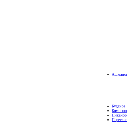
Ашманов
Буданов 
Комогор
Никанор
Переслег