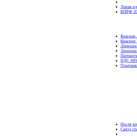
Левая ид
КПРФ 2
Красная 
Красное
Лепехин
Лепехин
Патриот
ПДС НП
Платошк
После кр
Съезд г