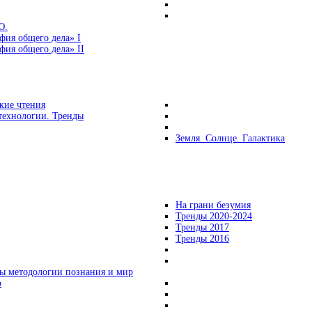
Ю.
фия общего дела» I
ия общего дела» II
кие чтения
технологии. Тренды
Земля. Солнце. Галактика
На грани безумия
Тренды 2020-2024
Тренды 2017
Тренды 2016
ы методологии познания и мир
о