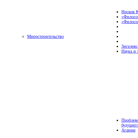
Носков 
«Филосо
«Философ
Миростроительство
Зигелевс
Наука и 
Проблем
будущег
Аганин