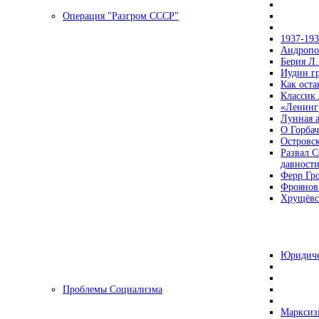
Операция "Разгром СССР"
1937-19
Андропов
Берия Л.
Иудин гр
Как ост
Классик
«Ленинг
Лунная 
О Горбач
Островс
Развал С
давност
Ферр Гр
Фроянов
Хрущёвск
Юридиче
Проблемы Социализма
Марксизм