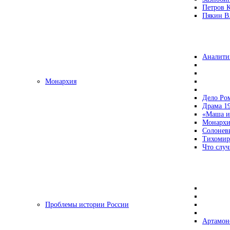
Петров 
Пякин В.
Аналити
Монархия
Дело Ро
Драма 19
«Маша и
Монархи
Солонев
Тихомир
Что случ
Проблемы истории России
Артамон