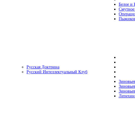
Белое и 
Смутное
Операци
Пыжиков
Русская Доктрина
Русский Интеллектуальный Клуб
Зиновьев
Зиновьев
Зиновьев
Лепехин