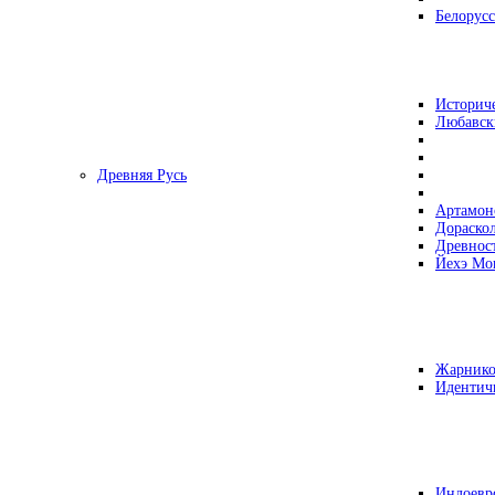
Белорусс
Историч
Любавск
Древняя Русь
Артамон
Дораско
Древнос
Йехэ Мо
Жарнико
Идентич
Индоевр