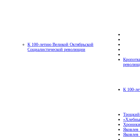
К 100-летию Великой Октябрьской
Социалистической революции
Кропотк
революц
К 100-ле
Троцкий
«Хлебны
Хроники
Яковлев
Яковлев 