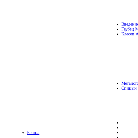
Введени
Гаубец 
Клесов А
Метаисто
Спицын
Раскол