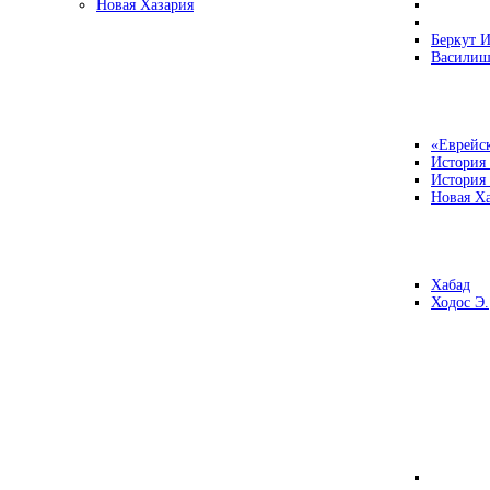
Новая Хазария
Беркут И
Василиш
«Еврейск
История
История
Новая Ха
Хабад
Ходос Э.