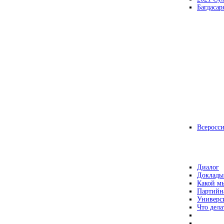
Багдасар
Всеросс
Диалог
Доклады
Какой мы
Партийн
Универс
Что дела