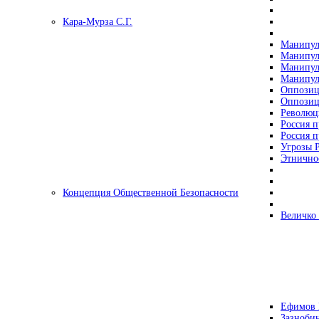
Кара-Мурза С.Г.
Манипул
Манипул
Манипул
Манипул
Оппозиц
Оппозиц
Революц
Россия п
Россия п
Угрозы Р
Этнично
Концепция Общественной Безопасности
Величко
Ефимов 
Зазнобин