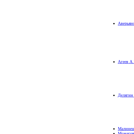
Аверьяно
Агеев А.
Делягин 
Малинец
Можегов