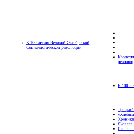
К 100-летию Великой Октябрьской
Социалистической революции
Кропотк
революц
К 100-ле
Троцкий
«Хлебны
Хроники
Яковлев
Яковлев 