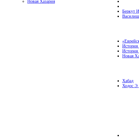
Новая Хазария
Беркут И
Василиш
«Еврейск
История
История
Новая Ха
Хабад
Ходос Э.