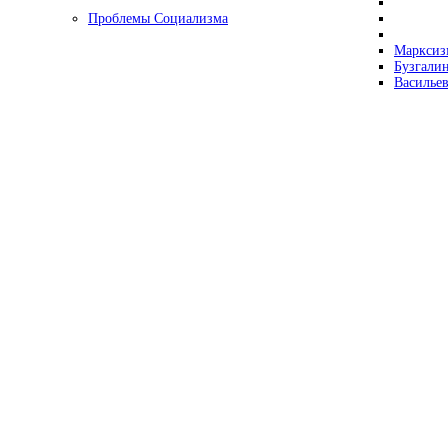
Проблемы Социализма
Марксизм
Бузгалин
Васильев