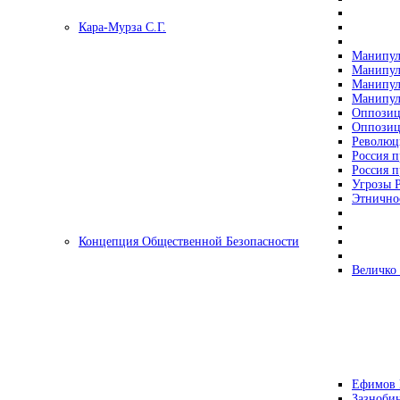
Кара-Мурза С.Г.
Манипул
Манипул
Манипул
Манипул
Оппозиц
Оппозиц
Революц
Россия п
Россия п
Угрозы Р
Этнично
Концепция Общественной Безопасности
Величко
Ефимов 
Зазнобин