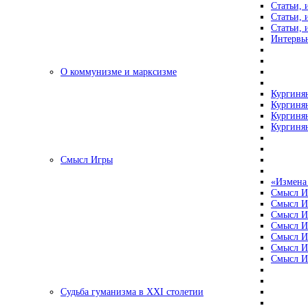
Статьи, 
Статьи, 
Статьи, 
Интервью
О коммунизме и марксизме
Кургинян
Кургинян
Кургинян
Кургинян
Смысл Игры
«Измена
Смысл И
Смысл И
Смысл И
Смысл И
Смысл И
Смысл И
Смысл И
Судьба гуманизма в XXI столетии