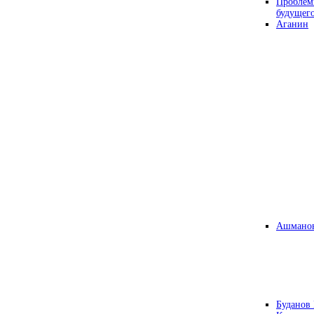
Проблем
будущег
Аганин
Ашманов
Буданов 