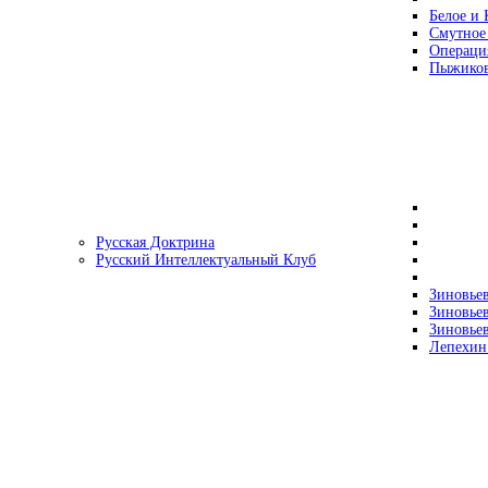
Белое и 
Смутное
Операци
Пыжиков
Русская Доктрина
Русский Интеллектуальный Клуб
Зиновьев
Зиновьев
Зиновьев
Лепехин