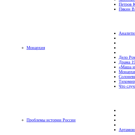
Петров 
Пякин В.
Аналити
Монархия
Дело Ро
Драма 19
«Маша и
Монархи
Солонев
Тихомир
Что случ
Проблемы истории России
Артамон