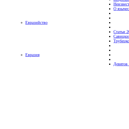
Неизвес
О язычес
Евразийство
Статьи 2
Савицки
Трубецк
Евразия
Девятов 