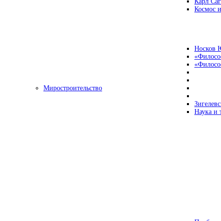
Карл Са
Космос и
Носков 
«Филосо
«Философ
Миростроительство
Зигелевс
Наука и 