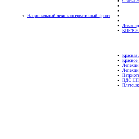
Статьи 2
Национальный лево-консервативный фронт
Левая ид
КПРФ 2
Красная 
Красное
Лепехин
Лепехин
Патриот
ПДС НП
Платошк