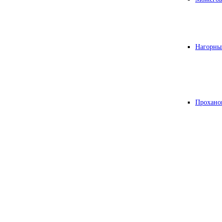
Нагорны
Прохано