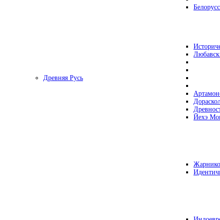
Белорусс
Историч
Любавск
Древняя Русь
Артамон
Дораско
Древнос
Йехэ Мо
Жарнико
Идентич
Индоевр