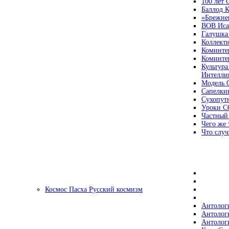
100 лет
Баллод К
«Брежне
ВОВ Иса
Галушка
Коллект
Коминте
Коминте
Культура
Интеллиг
Модель 
Сапелки
Сухопут
Уроки С
Частный
Чего же 
Что случ
Космос Пасха Русский космизм
Антолог
Антолог
Антолог