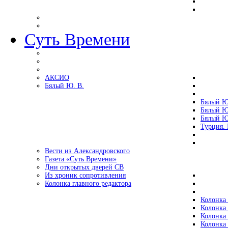
Суть Времени
АКСИО
Бялый Ю. В.
Бялый Ю
Бялый Ю
Бялый Ю
Турция.
Вести из Александровского
Газета «Суть Времени»
Дни открытых дверей СВ
Из хроник сопротивления
Колонка главного редактора
Колонка 
Колонка 
Колонка 
Колонка 