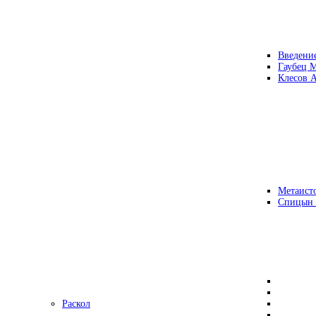
Введени
Гаубец 
Клесов А
Метаисто
Спицын
Раскол