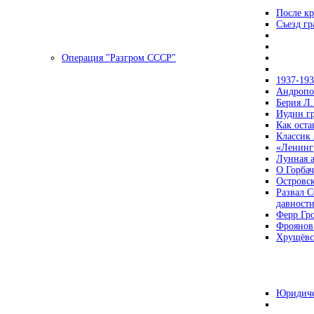
После кр
Съезд г
Операция "Разгром СССР"
1937-19
Андропов
Берия Л.
Иудин гр
Как ост
Классик
«Ленинг
Лунная 
О Горбач
Островс
Развал С
давност
Ферр Гр
Фроянов
Хрущёвск
Юридиче