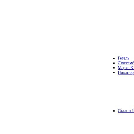
Гегель
Люксемб
Маркс К
Никанор
Сталин 