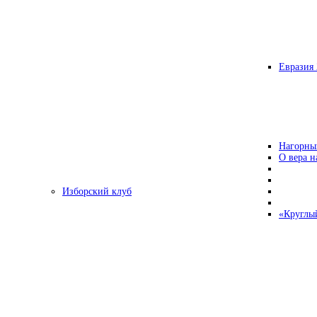
Евразия 
Нагорны
О вера н
Изборский клуб
«Круглы