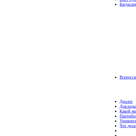
Багдасар
Всеросс
Диалог
Доклады
Какой мы
Партийн
Универс
Что дела