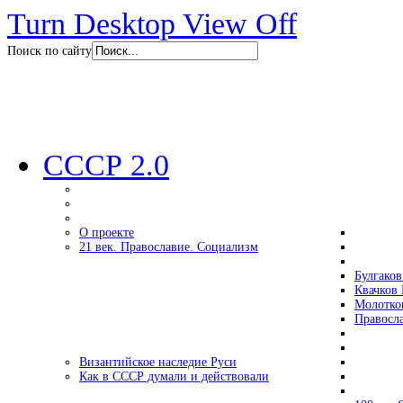
Turn Desktop View Off
Поиск по сайту
СССР 2.0
О проекте
21 век. Православие. Социализм
Булгаков
Квачков 
Молотко
Правосл
Византийское наследие Руси
Как в СССР думали и действовали