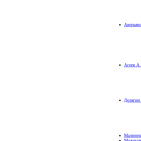
Аверьяно
Агеев А.
Делягин 
Малинец
Можегов