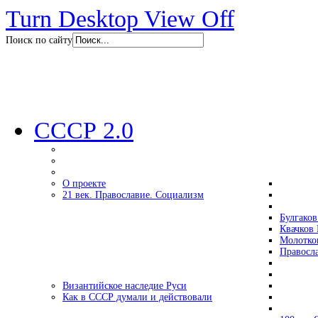
Turn Desktop View Off
Поиск по сайту
СССР 2.0
О проекте
21 век. Православие. Социализм
Булгаков
Квачков 
Молотко
Правосл
Византийское наследие Руси
Как в СССР думали и действовали