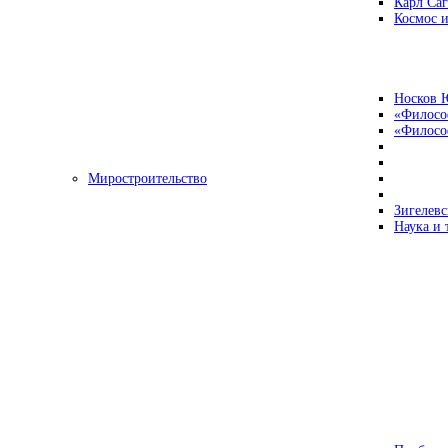
Карл Са
Космос и
Носков 
«Филосо
«Философ
Миростроительство
Зигелевс
Наука и 