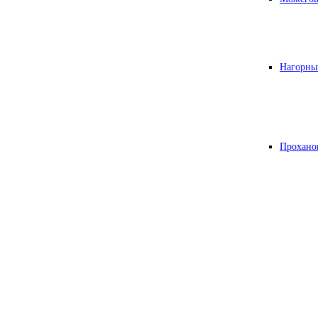
Нагорны
Прохано