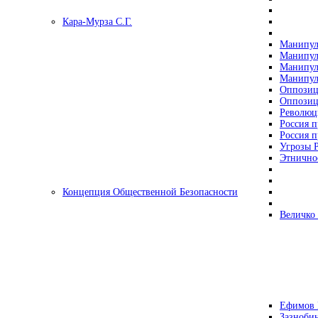
Кара-Мурза С.Г.
Манипул
Манипул
Манипул
Манипул
Оппозиц
Оппозиц
Революц
Россия п
Россия п
Угрозы Р
Этнично
Концепция Общественной Безопасности
Величко
Ефимов 
Зазнобин