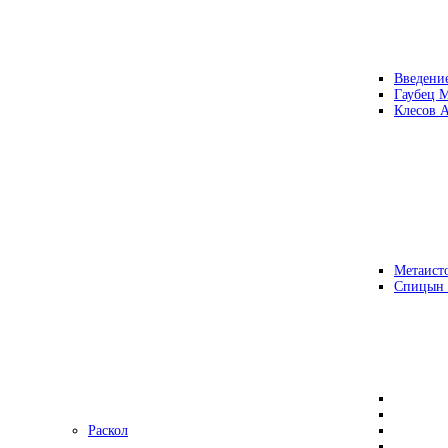
Введени
Гаубец 
Клесов А
Метаисто
Спицын
Раскол