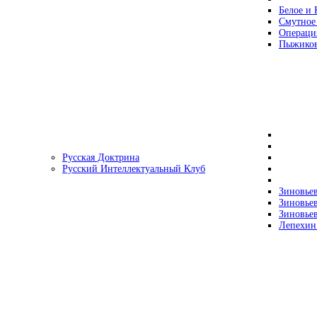
Белое и 
Смутное
Операци
Пыжиков
Русская Доктрина
Русский Интеллектуальный Клуб
Зиновьев
Зиновьев
Зиновьев
Лепехин