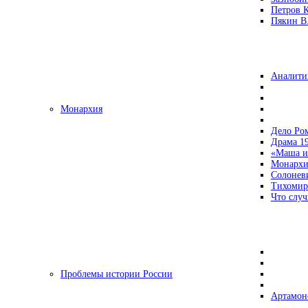
Петров 
Пякин В.
Аналити
Монархия
Дело Ро
Драма 19
«Маша и
Монархи
Солонев
Тихомир
Что случ
Проблемы истории России
Артамон