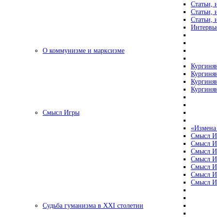
Статьи, 
Статьи, 
Статьи, 
Интервью
О коммунизме и марксизме
Кургинян
Кургинян
Кургинян
Кургинян
Смысл Игры
«Измена
Смысл И
Смысл И
Смысл И
Смысл И
Смысл И
Смысл И
Смысл И
Судьба гуманизма в XXI столетии