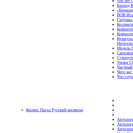
100 лет
Баллод К
«Брежне
ВОВ Иса
Галушка
Коллект
Коминте
Коминте
Культура
Интеллиг
Модель 
Сапелки
Сухопут
Уроки С
Частный
Чего же 
Что случ
Космос Пасха Русский космизм
Антолог
Антолог
Антолог