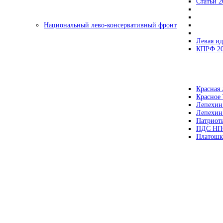
Статьи 2
Национальный лево-консервативный фронт
Левая ид
КПРФ 2
Красная 
Красное
Лепехин
Лепехин
Патриот
ПДС НП
Платошк