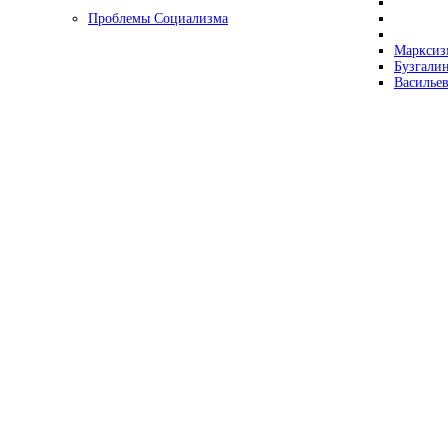
Проблемы Социализма
Марксизм
Бузгалин
Васильев