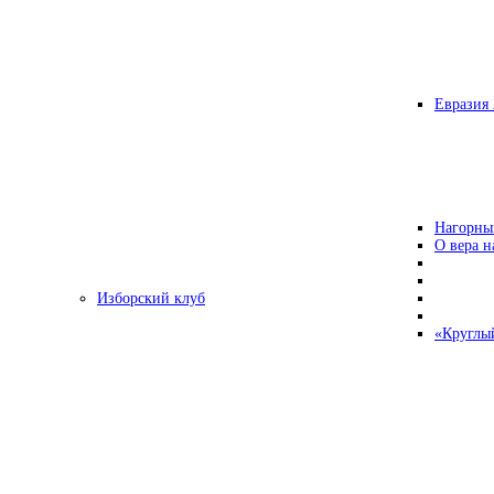
Евразия 
Нагорны
О вера н
Изборский клуб
«Круглы