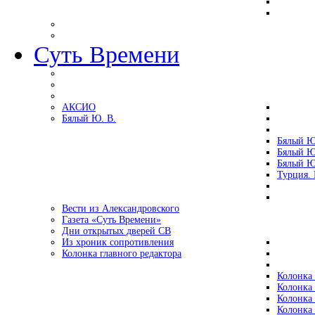
Суть Времени
АКСИО
Бялый Ю. В.
Бялый Ю
Бялый Ю
Бялый Ю
Турция.
Вести из Александровского
Газета «Суть Времени»
Дни открытых дверей СВ
Из хроник сопротивления
Колонка главного редактора
Колонка 
Колонка 
Колонка 
Колонка 