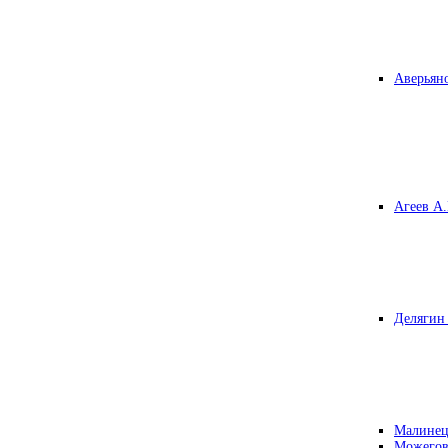
Аверьяно
Агеев А.
Делягин 
Малинец
Можегов