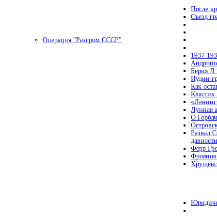
После кр
Съезд г
Операция "Разгром СССР"
1937-19
Андропов
Берия Л.
Иудин гр
Как ост
Классик
«Ленинг
Лунная 
О Горбач
Островс
Развал С
давност
Ферр Гр
Фроянов
Хрущёвск
Юридиче