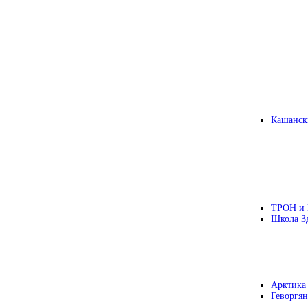
Кашанск
ТРОН и
Школа З
Арктика
Геворгян