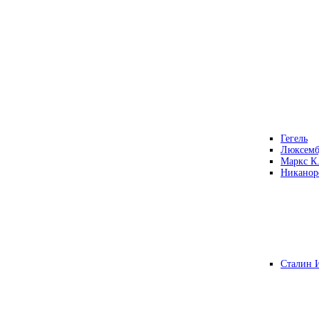
Гегель
Люксемб
Маркс К
Никанор
Сталин 