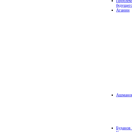
Проблем
будущег
Аганин
Ашманов
Буданов 