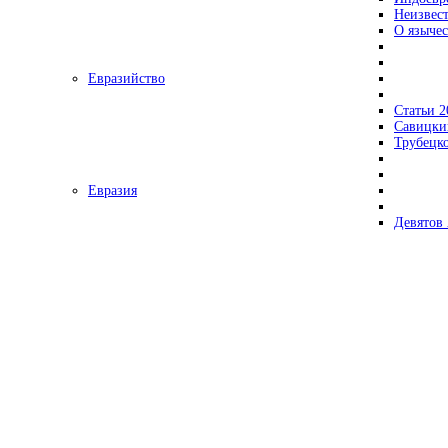
Неизвес
О язычес
Евразийство
Статьи 2
Савицки
Трубецк
Евразия
Девятов 