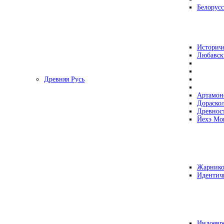
Белорусс
Историч
Любавск
Древняя Русь
Артамон
Дораско
Древнос
Йехэ Мо
Жарнико
Идентич
Индоевр