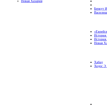
Новая Хазария
Беркут И
Василиш
«Еврейск
История
История
Новая Ха
Хабад
Ходос Э.