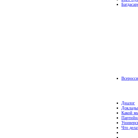
Багдасар
Всеросс
Диалог
Доклады
Какой мы
Партийн
Универс
Что дела