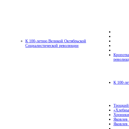
К 100-летию Великой Октябрьской
Социалистической революции
Кропотк
революц
К 100-ле
Троцкий
«Хлебны
Хроники
Яковлев
Яковлев 