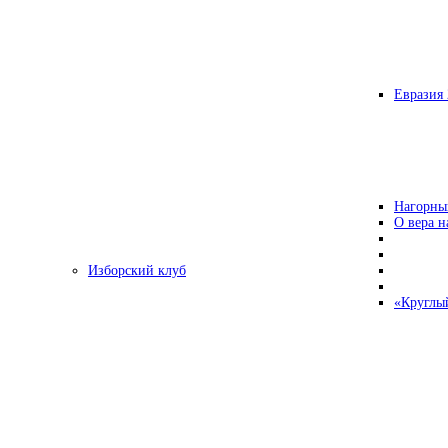
Евразия 
Нагорны
О вера н
Изборский клуб
«Круглы