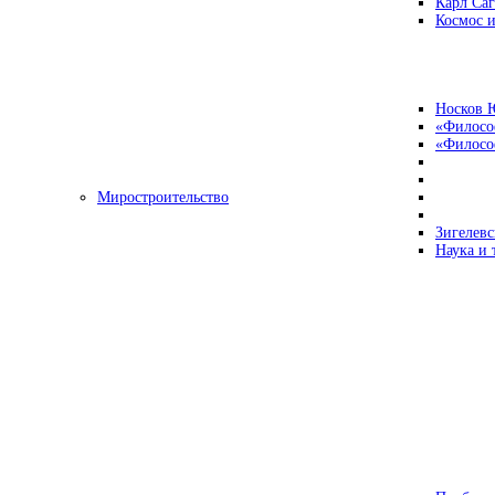
Карл Са
Космос и
Носков 
«Филосо
«Философ
Миростроительство
Зигелевс
Наука и 