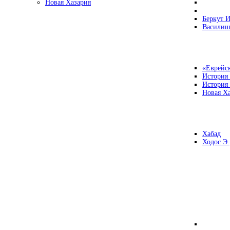
Новая Хазария
Беркут И
Василиш
«Еврейск
История
История
Новая Ха
Хабад
Ходос Э.