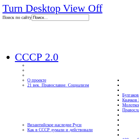
Turn Desktop View Off
Поиск по сайту
СССР 2.0
О проекте
21 век. Православие. Социализм
Булгаков
Квачков 
Молотко
Правосл
Византийское наследие Руси
Как в СССР думали и действовали