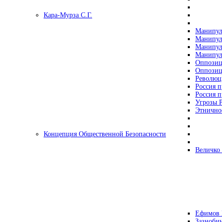
Кара-Мурза С.Г.
Манипул
Манипул
Манипул
Манипул
Оппозиц
Оппозиц
Революц
Россия п
Россия п
Угрозы Р
Этнично
Концепция Общественной Безопасности
Величко
Ефимов 
Зазнобин