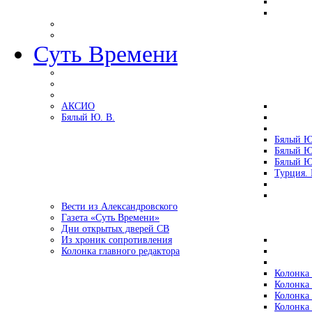
Суть Времени
АКСИО
Бялый Ю. В.
Бялый Ю
Бялый Ю
Бялый Ю
Турция.
Вести из Александровского
Газета «Суть Времени»
Дни открытых дверей СВ
Из хроник сопротивления
Колонка главного редактора
Колонка 
Колонка 
Колонка 
Колонка 