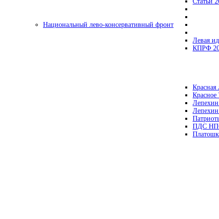
Статьи 2
Национальный лево-консервативный фронт
Левая ид
КПРФ 2
Красная 
Красное
Лепехин
Лепехин
Патриот
ПДС НП
Платошк