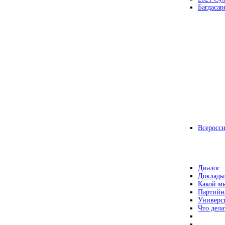
Багдасар
Всеросс
Диалог
Доклады
Какой мы
Партийн
Универс
Что дела