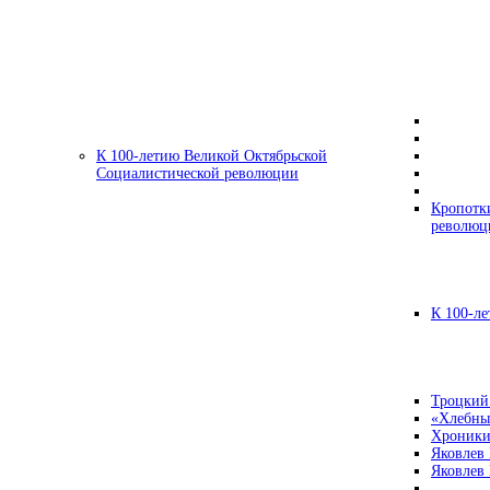
К 100-летию Великой Октябрьской
Социалистической революции
Кропотк
революц
К 100-ле
Троцкий
«Хлебны
Хроники
Яковлев
Яковлев 