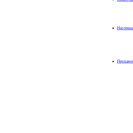
Нагорны
Прохано