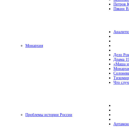
Петров 
Пякин В.
Аналити
Монархия
Дело Ро
Драма 19
«Маша и
Монархи
Солонев
Тихомир
Что случ
Проблемы истории России
Артамон