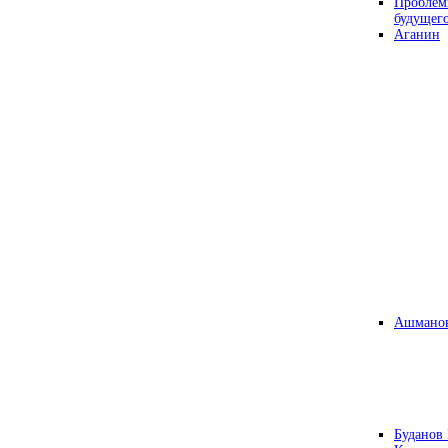
Проблем
будущег
Аганин
Ашманов
Буданов 