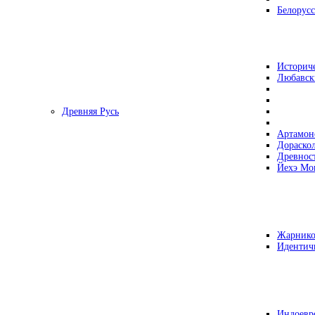
Белорусс
Историч
Любавск
Древняя Русь
Артамон
Дораско
Древнос
Йехэ Мо
Жарнико
Идентич
Индоевр