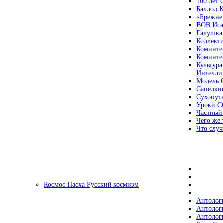
100 лет
Баллод К
«Брежне
ВОВ Иса
Галушка
Коллект
Коминте
Коминте
Культура
Интеллиг
Модель 
Сапелки
Сухопут
Уроки С
Частный
Чего же 
Что случ
Космос Пасха Русский космизм
Антолог
Антолог
Антолог