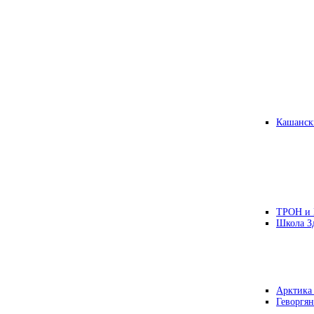
Кашанск
ТРОН и
Школа З
Арктика
Геворгян