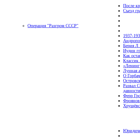
После кр
Съезд г
Операция "Разгром СССР"
1937-19
Андропов
Берия Л.
Иудин гр
Как ост
Классик
«Ленинг
Лунная 
О Горбач
Островс
Развал С
давност
Ферр Гр
Фроянов
Хрущёвск
Юридиче