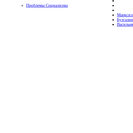
Проблемы Социализма
Марксизм
Бузгалин
Васильев