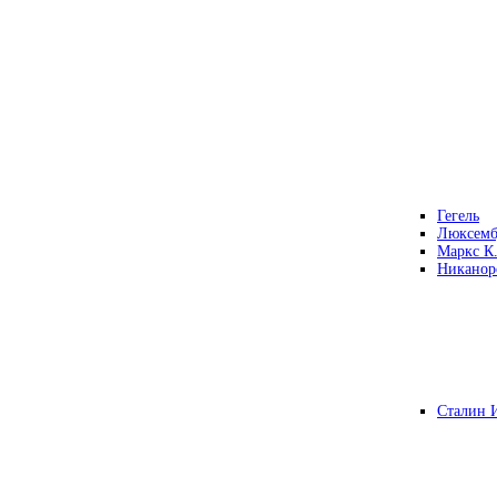
Гегель
Люксемб
Маркс К
Никанор
Сталин 