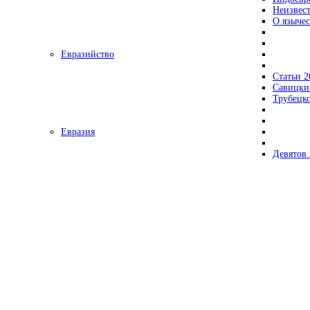
Неизвес
О язычес
Евразийство
Статьи 2
Савицки
Трубецк
Евразия
Девятов 