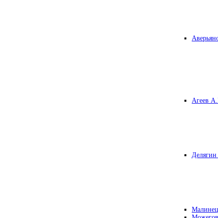
Аверьяно
Агеев А.
Делягин 
Малинец
Можегов