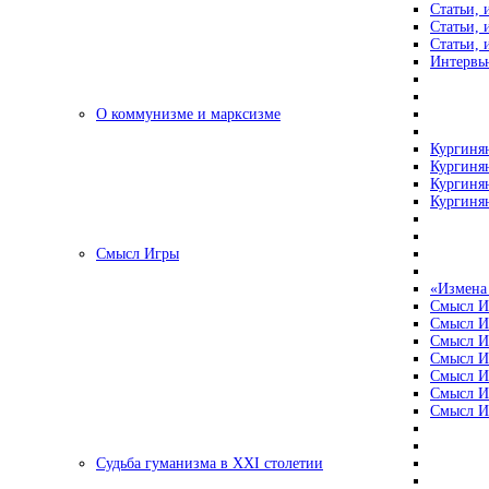
Статьи, 
Статьи, 
Статьи, 
Интервью
О коммунизме и марксизме
Кургинян
Кургинян
Кургинян
Кургинян
Смысл Игры
«Измена
Смысл И
Смысл И
Смысл И
Смысл И
Смысл И
Смысл И
Смысл И
Судьба гуманизма в XXI столетии