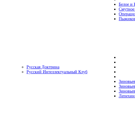
Белое и 
Смутное
Операци
Пыжиков
Русская Доктрина
Русский Интеллектуальный Клуб
Зиновьев
Зиновьев
Зиновьев
Лепехин