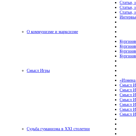
Статьи, 
Статьи, 
Статьи, 
Интервью
О коммунизме и марксизме
Кургинян
Кургинян
Кургинян
Кургинян
Смысл Игры
«Измена
Смысл И
Смысл И
Смысл И
Смысл И
Смысл И
Смысл И
Смысл И
Судьба гуманизма в XXI столетии