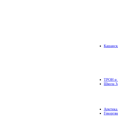
Кашанск
ТРОН и
Школа З
Арктика
Геворгян