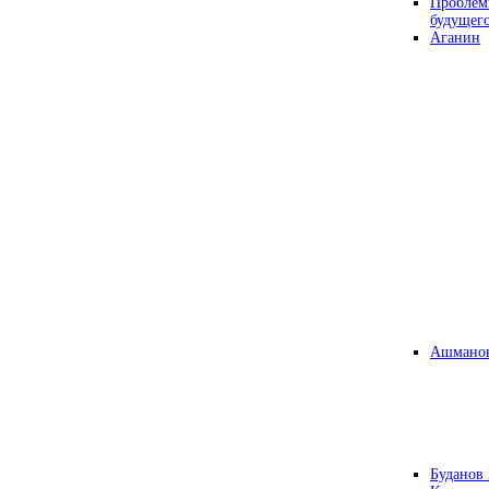
Проблем
будущег
Аганин
Ашманов
Буданов 