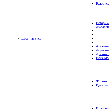
Белорусс
Историч
Любавск
Древняя Русь
Артамон
Дораско
Древнос
Йехэ Мо
Жарнико
Идентич
Индоевр