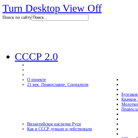
Turn Desktop View Off
Поиск по сайту
СССР 2.0
О проекте
21 век. Православие. Социализм
Булгаков
Квачков 
Молотко
Правосл
Византийское наследие Руси
Как в СССР думали и действовали