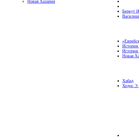
Новая Хазария
Беркут И
Василиш
«Еврейск
История
История
Новая Ха
Хабад
Ходос Э.