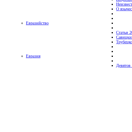
Неизвес
О язычес
Евразийство
Статьи 2
Савицки
Трубецк
Евразия
Девятов 