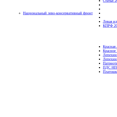
Статьи 2
Национальный лево-консервативный фронт
Левая ид
КПРФ 2
Красная 
Красное
Лепехин
Лепехин
Патриот
ПДС НП
Платошк