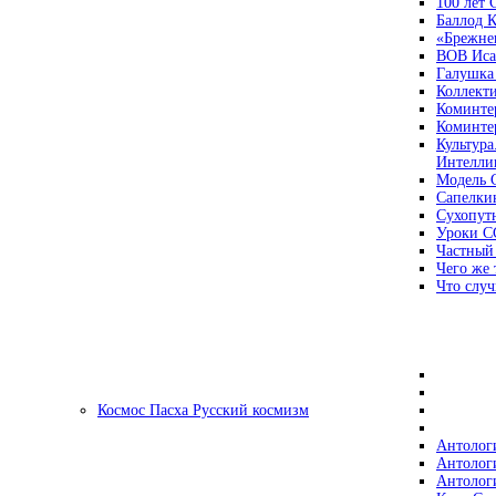
100 лет
Баллод К
«Брежне
ВОВ Иса
Галушка
Коллект
Коминте
Коминте
Культура
Интеллиг
Модель 
Сапелки
Сухопут
Уроки С
Частный
Чего же 
Что случ
Космос Пасха Русский космизм
Антолог
Антолог
Антолог