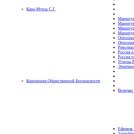
Кара-Мурза С.Г.
Манипул
Манипул
Манипул
Манипул
Оппозиц
Оппозиц
Революц
Россия п
Россия п
Угрозы Р
Этнично
Концепция Общественной Безопасности
Величко
Ефимов 
Зазнобин