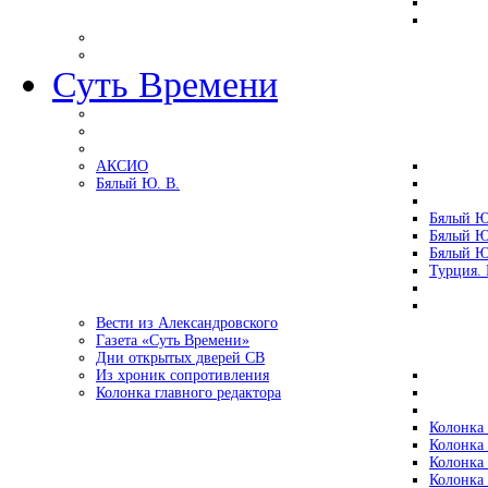
Суть Времени
АКСИО
Бялый Ю. В.
Бялый Ю
Бялый Ю
Бялый Ю
Турция.
Вести из Александровского
Газета «Суть Времени»
Дни открытых дверей СВ
Из хроник сопротивления
Колонка главного редактора
Колонка 
Колонка 
Колонка 
Колонка 