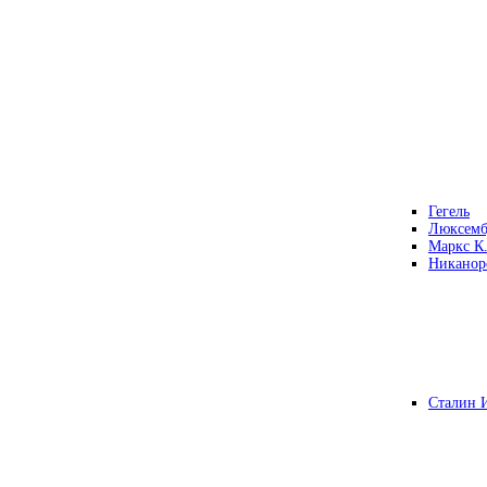
Гегель
Люксемб
Маркс К
Никанор
Сталин 