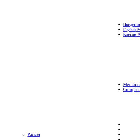
Введени
Гаубец 
Клесов А
Метаисто
Спицын
Раскол