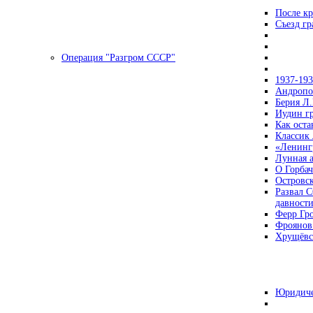
После кр
Съезд г
Операция "Разгром СССР"
1937-19
Андропов
Берия Л.
Иудин гр
Как ост
Классик
«Ленинг
Лунная 
О Горбач
Островс
Развал С
давност
Ферр Гр
Фроянов
Хрущёвск
Юридиче