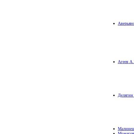
Аверьяно
Агеев А.
Делягин 
Малинец
Можегов