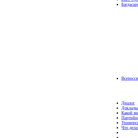
Багдасар
Всеросс
Диалог
Доклады
Какой мы
Партийн
Универс
Что дела