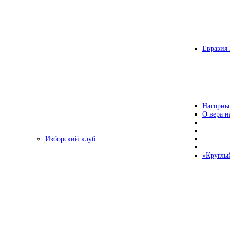
Евразия 
Нагорны
О вера н
Изборский клуб
«Круглы