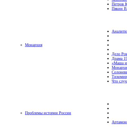
Петров 
Пякин В.
Аналити
Монархия
Дело Ро
Драма 19
«Маша и
Монархи
Солонев
Тихомир
Что случ
Проблемы истории России
Артамон