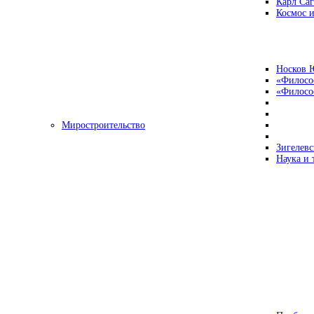
Карл Са
Космос и
Носков 
«Филосо
«Философ
Миростроительство
Зигелевс
Наука и 