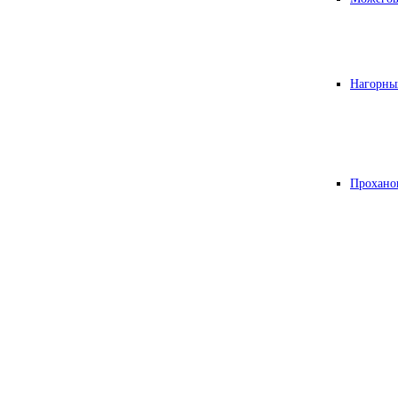
Нагорны
Прохано