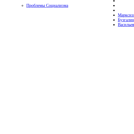
Проблемы Социализма
Марксизм
Бузгалин
Васильев