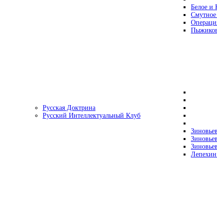
Белое и 
Смутное
Операци
Пыжиков
Русская Доктрина
Русский Интеллектуальный Клуб
Зиновьев
Зиновьев
Зиновьев
Лепехин