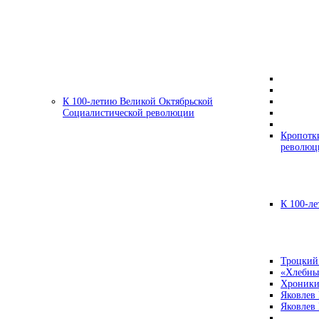
К 100-летию Великой Октябрьской
Социалистической революции
Кропотк
революц
К 100-ле
Троцкий
«Хлебны
Хроники
Яковлев
Яковлев 