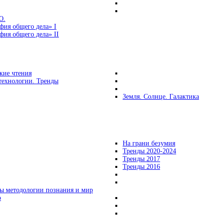
Ю.
фия общего дела» I
ия общего дела» II
кие чтения
технологии. Тренды
Земля. Солнце. Галактика
На грани безумия
Тренды 2020-2024
Тренды 2017
Тренды 2016
ы методологии познания и мир
о