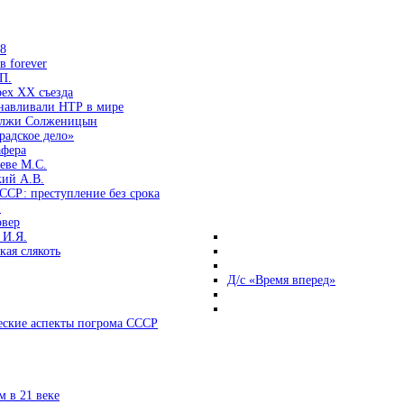
38
 forever
П.
ех ХХ съезда
анавливали НТР в мире
 лжи Солженицын
радское дело»
афера
еве М.С.
кий А.В.
ССР: преступление без срока
и
овер
 И.Я.
ая слякоть
Д/с «Время вперед»
ские аспекты погрома СССР
 в 21 веке