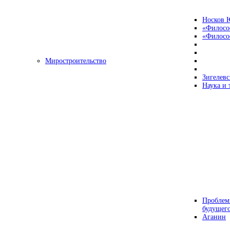
Носков 
«Филосо
«Философ
Миростроительство
Зигелевс
Наука и 
Проблем
будущег
Аганин