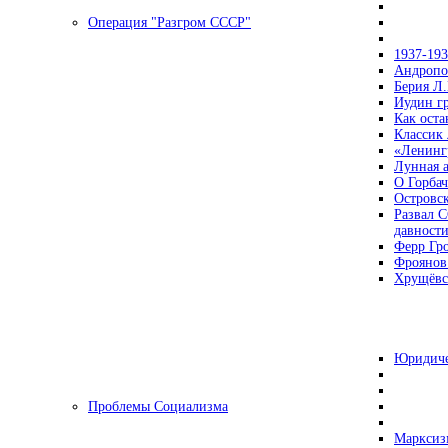
Операция "Разгром СССР"
1937-19
Андропов
Берия Л.
Иудин гр
Как ост
Классик
«Ленинг
Лунная 
О Горбач
Островс
Развал С
давност
Ферр Гр
Фроянов
Хрущёвск
Юридиче
Проблемы Социализма
Марксизм