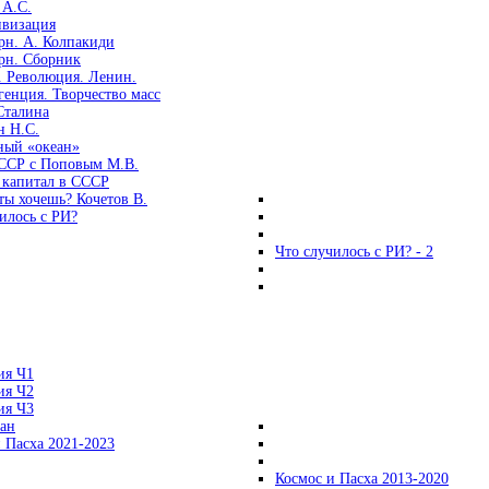
 А.С.
ивизация
рн. А. Колпакиди
рн. Сборник
. Революция. Ленин.
енция. Творчество масс
Сталина
н Н.С.
ный «океан»
ССР с Поповым М.В.
 капитал в СССР
ты хочешь? Кочетов В.
илось с РИ?
Что случилось с РИ? - 2
ия Ч1
ия Ч2
ия Ч3
ган
 Пасха 2021-2023
Космос и Пасха 2013-2020