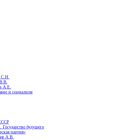
 С.Н.
В.В.
в А.Е.
авие и социализм
 СССР
. Государство будущего
вская партия»
ев А.В.