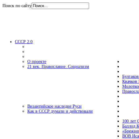
Поиск по сайту
СССР 2.0
О проекте
21 век. Православие. Социализм
Булгаков
Квачков 
Молотко
Правосл
Византийское наследие Руси
Как в СССР думали и действовали
100 лет
Баллод К
«Брежне
ВОВ Иса