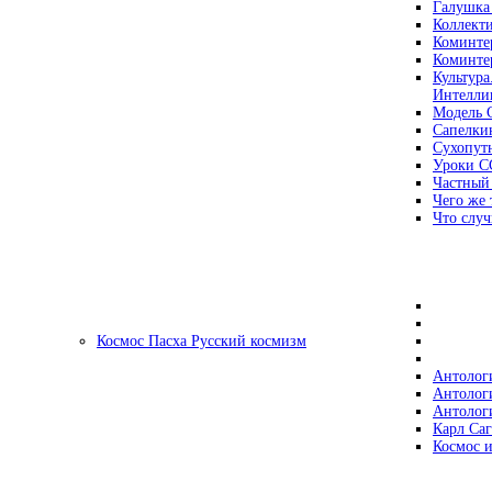
Галушка
Коллект
Коминте
Коминте
Культура
Интеллиг
Модель 
Сапелки
Сухопут
Уроки С
Частный
Чего же 
Что случ
Космос Пасха Русский космизм
Антолог
Антолог
Антолог
Карл Са
Космос и