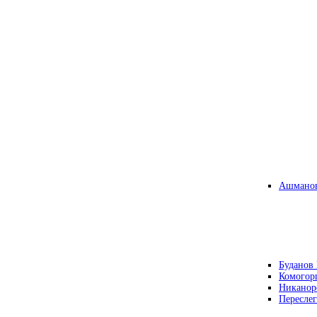
Ашманов
Буданов 
Комогор
Никанор
Переслег