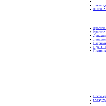
Левая ид
КПРФ 2
Красная 
Красное
Лепехин
Лепехин
Патриот
ПДС НП
Платошк
После кр
Съезд г