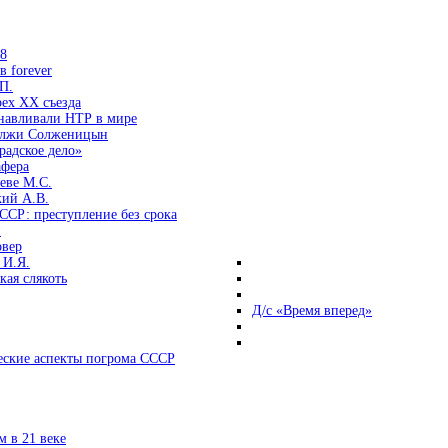
38
 forever
П.
ех ХХ съезда
анавливали НТР в мире
 лжи Солженицын
радское дело»
афера
еве М.С.
кий А.В.
ССР: преступление без срока
и
овер
 И.Я.
ая слякоть
Д/с «Время вперед»
ские аспекты погрома СССР
 в 21 веке