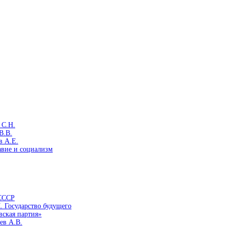
 С.Н.
В.В.
в А.Е.
авие и социализм
 СССР
. Государство будущего
вская партия»
ев А.В.