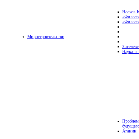
Носков 
«Филосо
«Философ
Миростроительство
Зигелевс
Наука и 
Проблем
будущег
Аганин