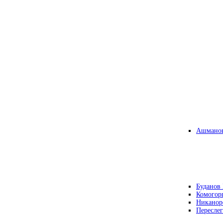
Ашманов
Буданов 
Комогор
Никанор
Переслег