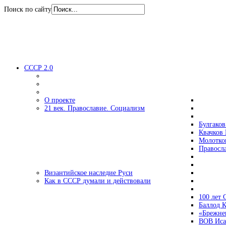
Поиск по сайту
СССР 2.0
О проекте
21 век. Православие. Социализм
Булгаков
Квачков 
Молотко
Правосл
Византийское наследие Руси
Как в СССР думали и действовали
100 лет
Баллод К
«Брежне
ВОВ Иса