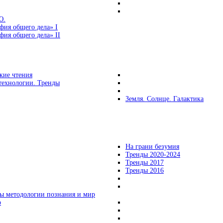
Ю.
фия общего дела» I
ия общего дела» II
кие чтения
технологии. Тренды
Земля. Солнце. Галактика
На грани безумия
Тренды 2020-2024
Тренды 2017
Тренды 2016
ы методологии познания и мир
о