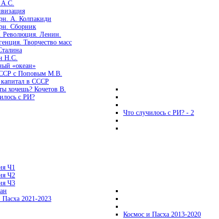
 А.С.
ивизация
рн. А. Колпакиди
рн. Сборник
. Революция. Ленин.
енция. Творчество масс
Сталина
н Н.С.
ный «океан»
ССР с Поповым М.В.
 капитал в СССР
ты хочешь? Кочетов В.
илось с РИ?
Что случилось с РИ? - 2
ия Ч1
ия Ч2
ия Ч3
ган
 Пасха 2021-2023
Космос и Пасха 2013-2020