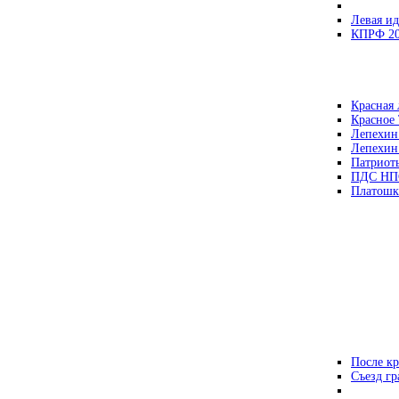
Левая ид
КПРФ 2
Красная 
Красное
Лепехин
Лепехин
Патриот
ПДС НП
Платошк
После кр
Съезд г