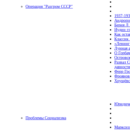
Операция "Разгром СССР"
1937-19
Андропов
Берия Л.
Иудин гр
Как ост
Классик
«Ленинг
Лунная 
О Горбач
Островс
Развал С
давност
Ферр Гр
Фроянов
Хрущёвск
Юридиче
Проблемы Социализма
Марксизм