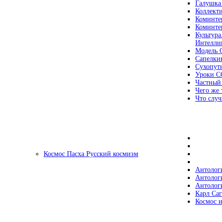
Галушка
Коллект
Коминте
Коминте
Культура
Интеллиг
Модель 
Сапелки
Сухопут
Уроки С
Частный
Чего же 
Что случ
Космос Пасха Русский космизм
Антолог
Антолог
Антолог
Карл Са
Космос и