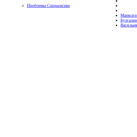
Проблемы Социализма
Марксизм
Бузгалин
Васильев