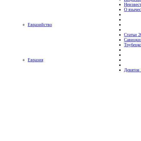
Неизвес
О язычес
Евразийство
Статьи 2
Савицки
Трубецк
Евразия
Девятов 