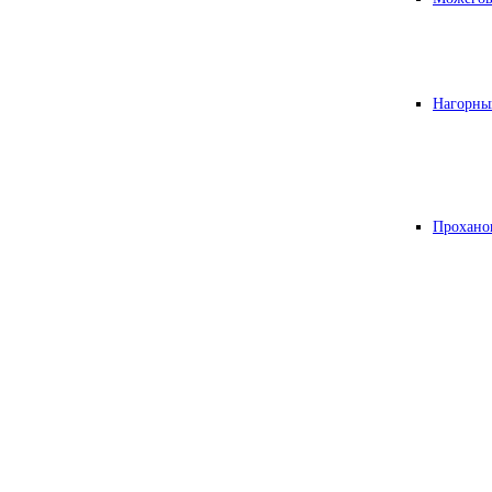
Нагорны
Прохано