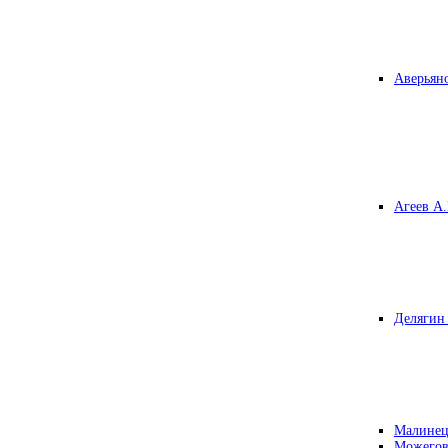
Аверьяно
Агеев А.
Делягин 
Малинец
Можегов