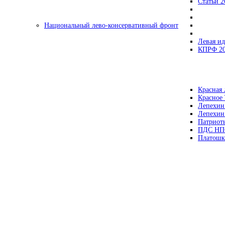
Статьи 2
Национальный лево-консервативный фронт
Левая ид
КПРФ 2
Красная 
Красное
Лепехин
Лепехин
Патриот
ПДС НП
Платошк