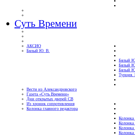
Суть Времени
АКСИО
Бялый Ю. В.
Бялый Ю
Бялый Ю
Бялый Ю
Турция.
Вести из Александровского
Газета «Суть Времени»
Дни открытых дверей СВ
Из хроник сопротивления
Колонка главного редактора
Колонка 
Колонка 
Колонка 
Колонка 