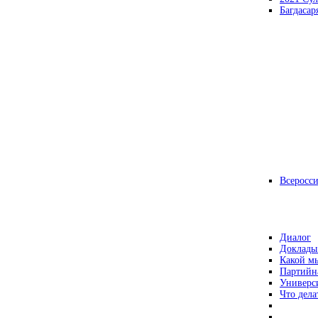
Багдасар
Всеросс
Диалог
Доклады
Какой мы
Партийн
Универс
Что дела