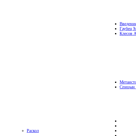
Введени
Гаубец 
Клесов А
Метаисто
Спицын
Раскол