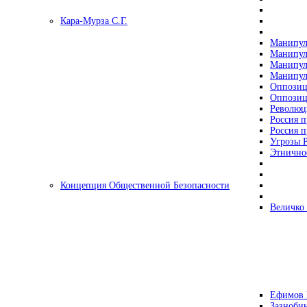
Кара-Мурза С.Г.
Манипул
Манипул
Манипул
Манипул
Оппозиц
Оппозиц
Революц
Россия п
Россия п
Угрозы Р
Этнично
Концепция Общественной Безопасности
Величко
Ефимов 
Зазнобин