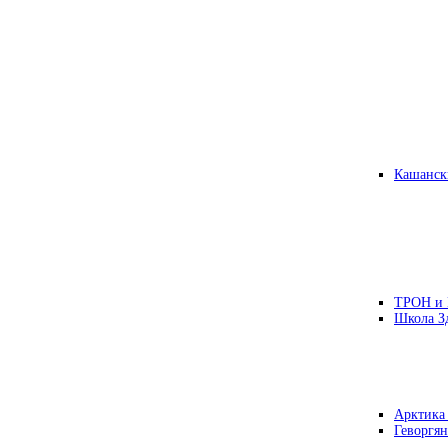
Кашанск
ТРОН и
Школа З
Арктика
Геворгян