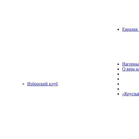
Евразия 
Нагорны
О вера н
Изборский клуб
«Круглы