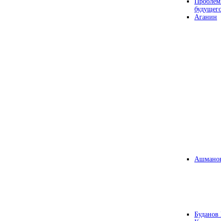
Проблем
будущег
Аганин
Ашманов
Буданов 