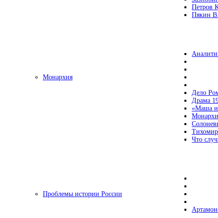
Петров 
Пякин В.
Аналити
Монархия
Дело Ро
Драма 19
«Маша и
Монархи
Солонев
Тихомир
Что случ
Проблемы истории России
Артамон