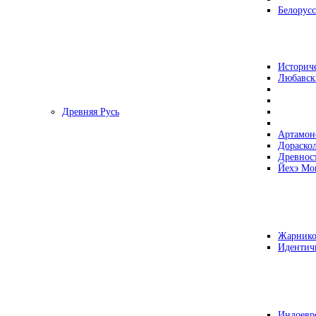
Белорусс
Историч
Любавск
Древняя Русь
Артамон
Дораско
Древнос
Йехэ Мо
Жарнико
Идентич
Индоевр