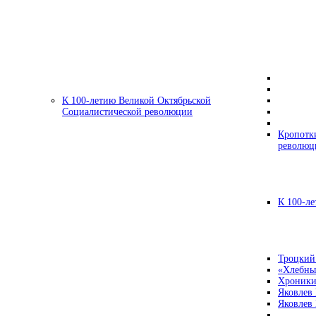
К 100-летию Великой Октябрьской
Социалистической революции
Кропотк
революц
К 100-ле
Троцкий
«Хлебны
Хроники
Яковлев
Яковлев 