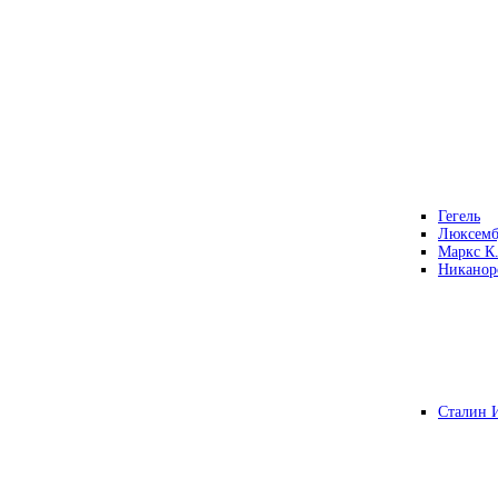
Гегель
Люксемб
Маркс К
Никанор
Сталин 