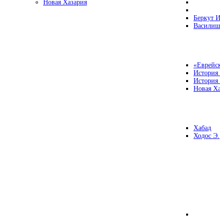
Новая Хазария
Беркут И
Василиш
«Еврейск
История
История
Новая Ха
Хабад
Ходос Э.