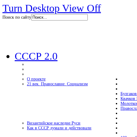
Turn Desktop View Off
Поиск по сайту
СССР 2.0
О проекте
21 век. Православие. Социализм
Булгаков
Квачков 
Молотко
Правосл
Византийское наследие Руси
Как в СССР думали и действовали