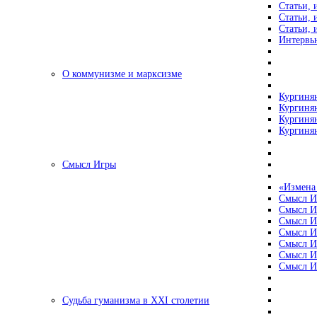
Статьи, 
Статьи, 
Статьи, 
Интервью
О коммунизме и марксизме
Кургинян
Кургинян
Кургинян
Кургинян
Смысл Игры
«Измена
Смысл И
Смысл И
Смысл И
Смысл И
Смысл И
Смысл И
Смысл И
Судьба гуманизма в XXI столетии