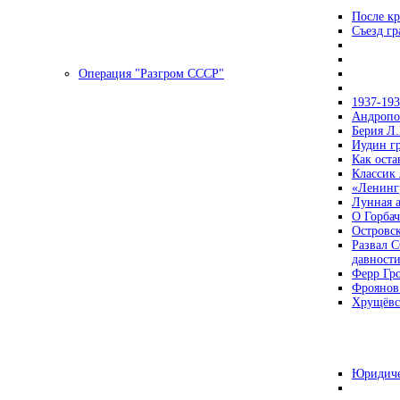
После кр
Съезд г
Операция "Разгром СССР"
1937-19
Андропов
Берия Л.
Иудин гр
Как ост
Классик
«Ленинг
Лунная 
О Горбач
Островс
Развал С
давност
Ферр Гр
Фроянов
Хрущёвск
Юридиче