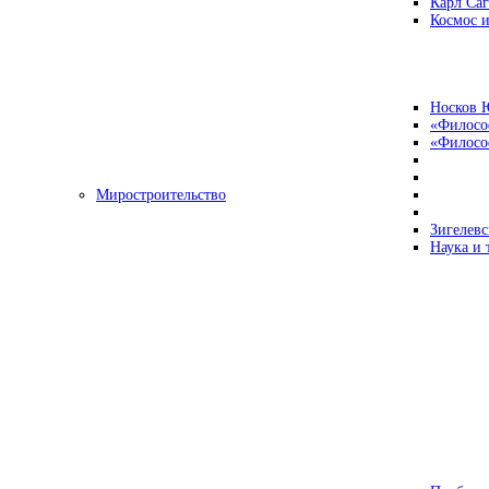
Карл Са
Космос и
Носков 
«Филосо
«Философ
Миростроительство
Зигелевс
Наука и 