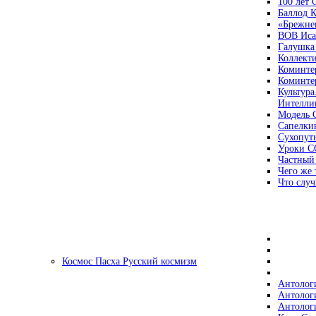
100 лет
Баллод К
«Брежне
ВОВ Иса
Галушка
Коллект
Коминте
Коминте
Культура
Интеллиг
Модель 
Сапелки
Сухопут
Уроки С
Частный
Чего же 
Что случ
Космос Пасха Русский космизм
Антолог
Антолог
Антолог