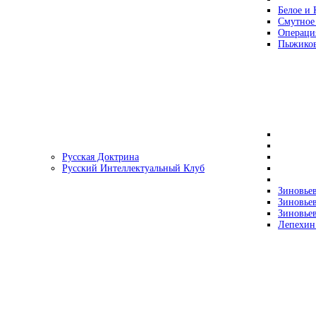
Белое и 
Смутное
Операци
Пыжиков
Русская Доктрина
Русский Интеллектуальный Клуб
Зиновьев
Зиновьев
Зиновьев
Лепехин