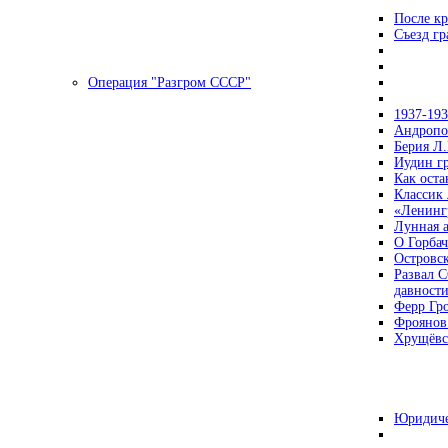
После кр
Съезд г
Операция "Разгром СССР"
1937-19
Андропов
Берия Л.
Иудин гр
Как ост
Классик
«Ленинг
Лунная 
О Горбач
Островс
Развал С
давност
Ферр Гр
Фроянов
Хрущёвск
Юридиче