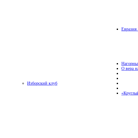
Евразия 
Нагорны
О вера н
Изборский клуб
«Круглы