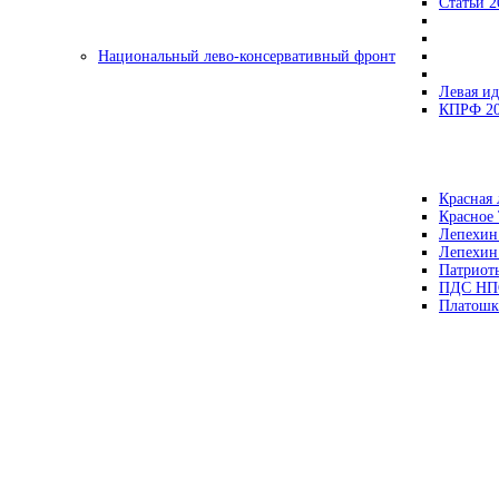
Статьи 2
Национальный лево-консервативный фронт
Левая ид
КПРФ 2
Красная 
Красное
Лепехин
Лепехин
Патриот
ПДС НП
Платошк