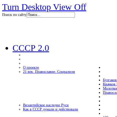
Turn Desktop View Off
Поиск по сайту
СССР 2.0
О проекте
21 век. Православие. Социализм
Булгаков
Квачков 
Молотко
Правосл
Византийское наследие Руси
Как в СССР думали и действовали