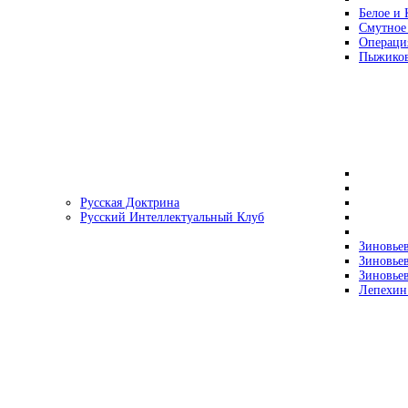
Белое и 
Смутное
Операци
Пыжиков
Русская Доктрина
Русский Интеллектуальный Клуб
Зиновьев
Зиновьев
Зиновьев
Лепехин