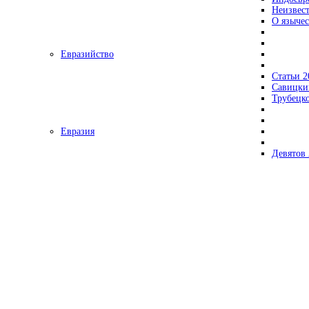
Неизвес
О язычес
Евразийство
Статьи 2
Савицки
Трубецк
Евразия
Девятов 