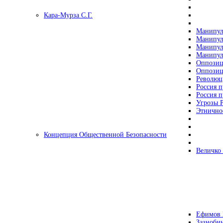
Кара-Мурза С.Г.
Манипул
Манипул
Манипул
Манипул
Оппозиц
Оппозиц
Революц
Россия п
Россия п
Угрозы Р
Этнично
Концепция Общественной Безопасности
Величко
Ефимов 
Зазнобин