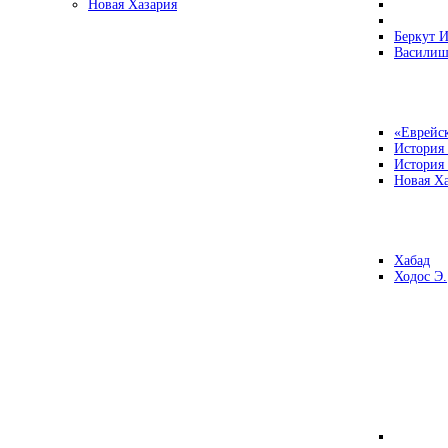
Новая Хазария
Беркут И
Василиш
«Еврейск
История
История
Новая Ха
Хабад
Ходос Э.