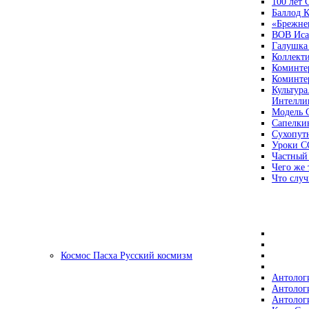
100 лет
Баллод К
«Брежне
ВОВ Иса
Галушка
Коллект
Коминте
Коминте
Культура
Интеллиг
Модель 
Сапелки
Сухопут
Уроки С
Частный
Чего же 
Что случ
Космос Пасха Русский космизм
Антолог
Антолог
Антолог