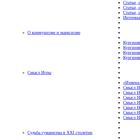
Статьи, 
Статьи, 
Статьи, 
Интервью
О коммунизме и марксизме
Кургинян
Кургинян
Кургинян
Кургинян
Смысл Игры
«Измена
Смысл И
Смысл И
Смысл И
Смысл И
Смысл И
Смысл И
Смысл И
Судьба гуманизма в XXI столетии