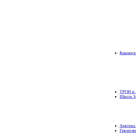
Кашанск
ТРОН и
Школа З
Арктика
Геворгян