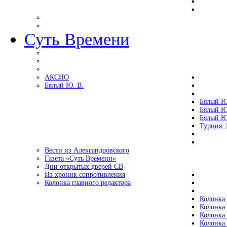
Суть Времени
АКСИО
Бялый Ю. В.
Бялый Ю
Бялый Ю
Бялый Ю
Турция.
Вести из Александровского
Газета «Суть Времени»
Дни открытых дверей СВ
Из хроник сопротивления
Колонка главного редактора
Колонка 
Колонка 
Колонка 
Колонка 