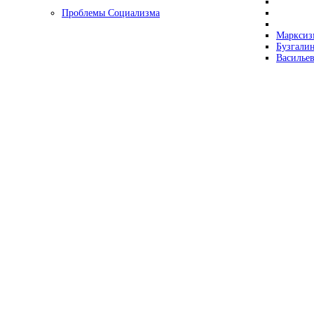
Проблемы Социализма
Марксизм
Бузгалин
Васильев