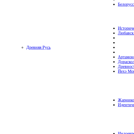
Белорусс
Историч
Любавск
Древняя Русь
Артамон
Дораско
Древнос
Йехэ Мо
Жарнико
Идентич
Индоевр