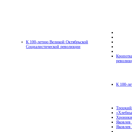
К 100-летию Великой Октябрьской
Социалистической революции
Кропотк
революц
К 100-ле
Троцкий
«Хлебны
Хроники
Яковлев
Яковлев 