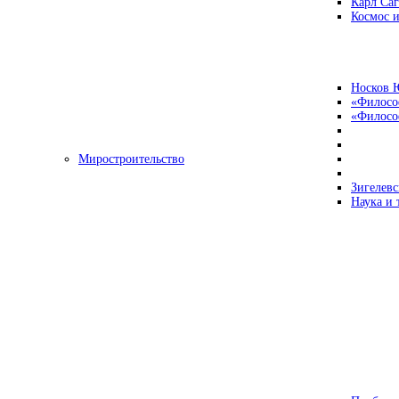
Карл Са
Космос и
Носков 
«Филосо
«Философ
Миростроительство
Зигелевс
Наука и 