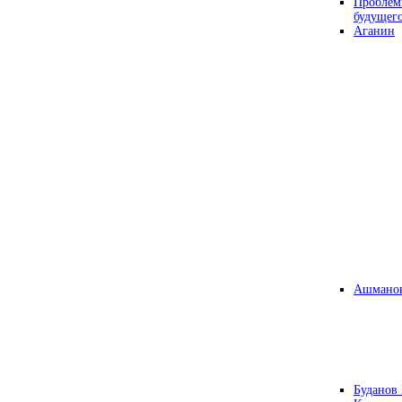
Проблем
будущег
Аганин
Ашманов
Буданов 