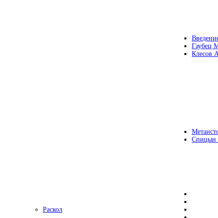
Введени
Гаубец 
Клесов А
Метаисто
Спицын
Раскол