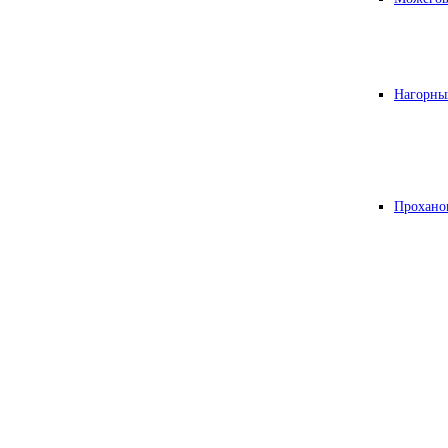
Нагорны
Прохано