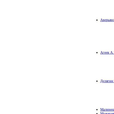
Аверьяно
Агеев А.
Делягин 
Малинец
Можегов