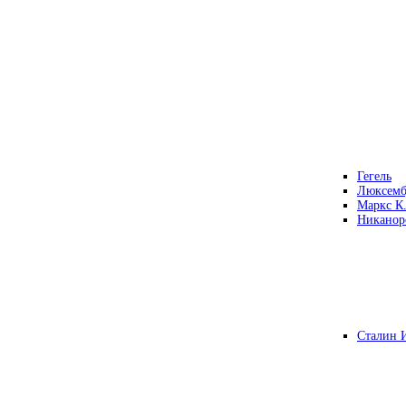
Гегель
Люксемб
Маркс К
Никанор
Сталин 