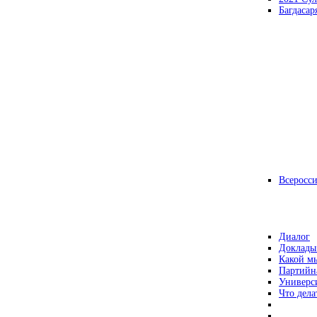
Багдасар
Всеросс
Диалог
Доклады
Какой мы
Партийн
Универс
Что дела