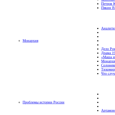
Петров 
Пякин В.
Аналити
Монархия
Дело Ро
Драма 19
«Маша и
Монархи
Солонев
Тихомир
Что случ
Проблемы истории России
Артамон