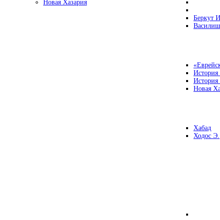
Новая Хазария
Беркут И
Василиш
«Еврейск
История
История
Новая Ха
Хабад
Ходос Э.