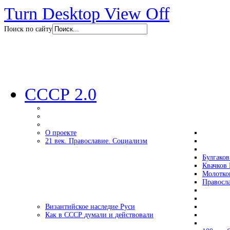
Turn Desktop View Off
Поиск по сайту
СССР 2.0
О проекте
21 век. Православие. Социализм
Булгаков
Квачков 
Молотко
Правосл
Византийское наследие Руси
Как в СССР думали и действовали