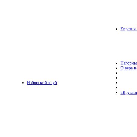
Евразия 
Нагорны
О вера н
Изборский клуб
«Круглы