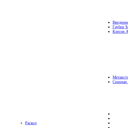
Введени
Гаубец 
Клесов А
Метаисто
Спицын
Раскол