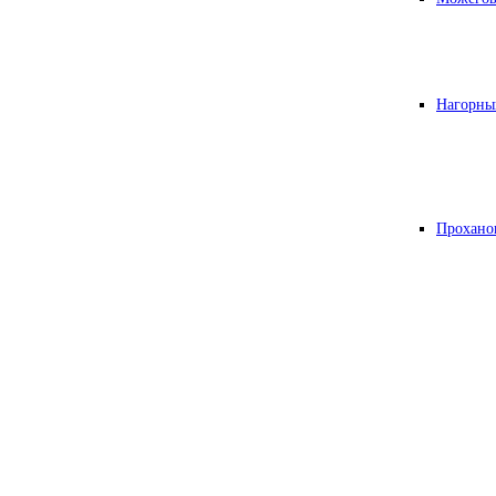
Нагорны
Прохано