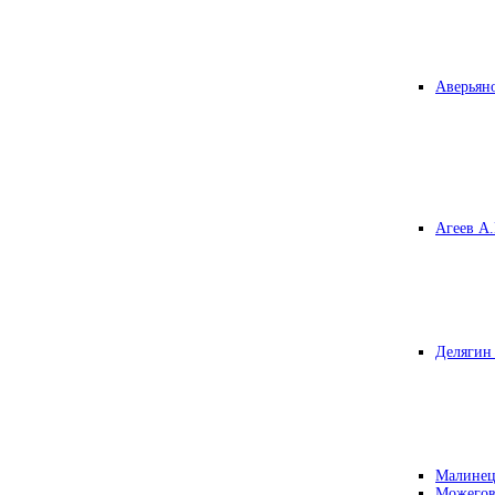
Аверьяно
Агеев А.
Делягин 
Малинец
Можегов