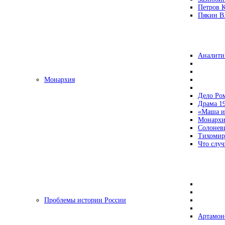
Петров 
Пякин В.
Аналити
Монархия
Дело Ро
Драма 19
«Маша и
Монархи
Солонев
Тихомир
Что случ
Проблемы истории России
Артамон