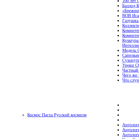
100 лет
Баллод К
«Брежне
ВОВ Иса
Галушка
Коллект
Коминте
Коминте
Культура
Интеллиг
Модель 
Сапелки
Сухопут
Уроки С
Частный
Чего же 
Что случ
Космос Пасха Русский космизм
Антолог
Антолог
Антолог