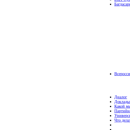
Багдасар
Всеросс
Диалог
Доклады
Какой мы
Партийн
Универс
Что дела