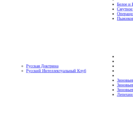
Белое и 
Смутное
Операци
Пыжиков
Русская Доктрина
Русский Интеллектуальный Клуб
Зиновьев
Зиновьев
Зиновьев
Лепехин