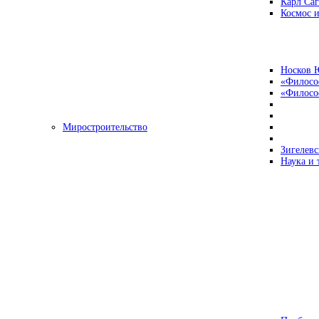
Карл Са
Космос и
Носков 
«Филосо
«Философ
Миростроительство
Зигелевс
Наука и 