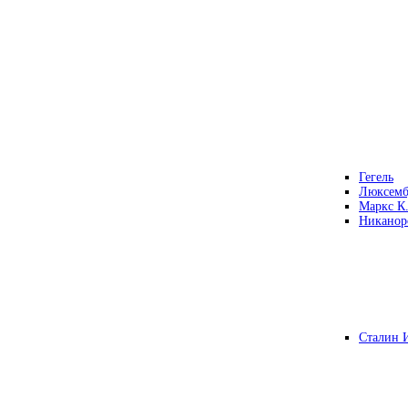
Гегель
Люксемб
Маркс К
Никанор
Сталин 