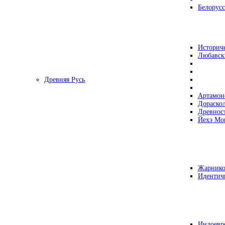
Белорусс
Историч
Любавск
Древняя Русь
Артамон
Дораско
Древнос
Йехэ Мо
Жарнико
Идентич
Индоевр