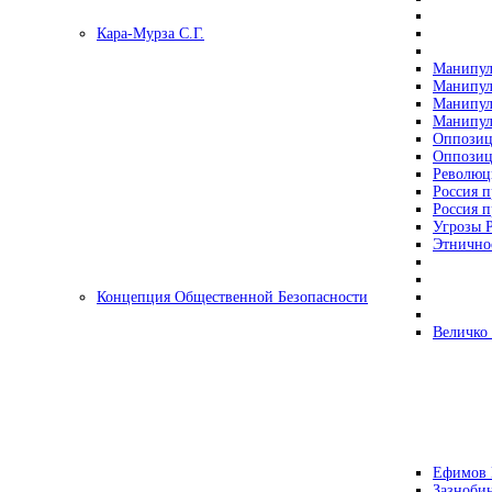
Кара-Мурза С.Г.
Манипул
Манипул
Манипул
Манипул
Оппозиц
Оппозиц
Революц
Россия п
Россия п
Угрозы Р
Этнично
Концепция Общественной Безопасности
Величко
Ефимов 
Зазнобин