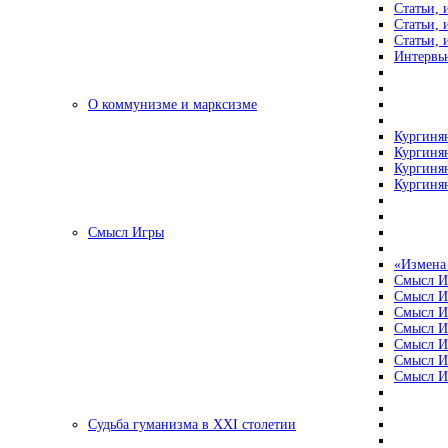
Статьи, 
Статьи, 
Статьи, 
Интервью
О коммунизме и марксизме
Кургинян
Кургинян
Кургинян
Кургинян
Смысл Игры
«Измена
Смысл И
Смысл И
Смысл И
Смысл И
Смысл И
Смысл И
Смысл И
Судьба гуманизма в XXI столетии