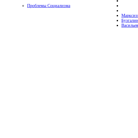
Проблемы Социализма
Марксизм
Бузгалин
Васильев