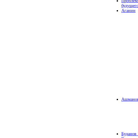
Проблем
будущег
Аганин
Ашманов
Буданов 