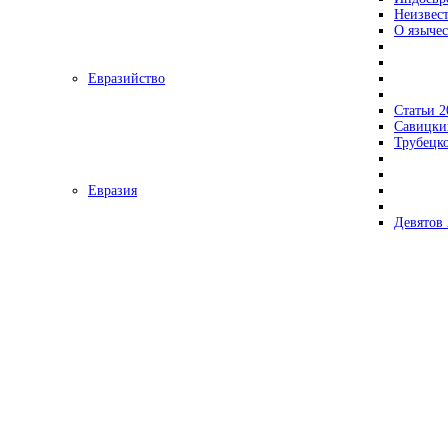
Неизвес
О язычес
Евразийство
Статьи 2
Савицки
Трубецк
Евразия
Девятов 