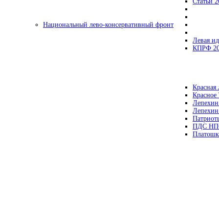
Статьи 2
Национальный лево-консервативный фронт
Левая ид
КПРФ 2
Красная 
Красное
Лепехин
Лепехин
Патриот
ПДС НП
Платошк