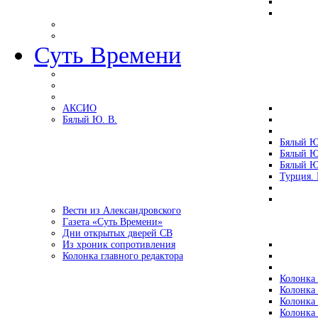
Суть Времени
АКСИО
Бялый Ю. В.
Бялый Ю
Бялый Ю
Бялый Ю
Турция.
Вести из Александровского
Газета «Суть Времени»
Дни открытых дверей СВ
Из хроник сопротивления
Колонка главного редактора
Колонка 
Колонка 
Колонка 
Колонка 