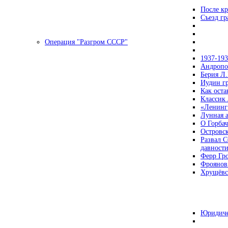
После кр
Съезд г
Операция "Разгром СССР"
1937-19
Андропов
Берия Л.
Иудин гр
Как ост
Классик
«Ленинг
Лунная 
О Горбач
Островс
Развал С
давност
Ферр Гр
Фроянов
Хрущёвск
Юридиче