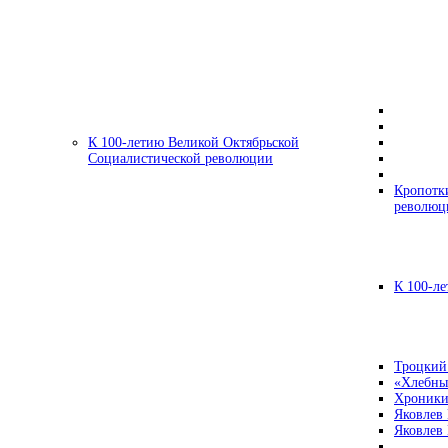
К 100-летию Великой Октябрьской
Социалистической революции
Кропотк
революц
К 100-ле
Троцкий
«Хлебны
Хроники
Яковлев
Яковлев 