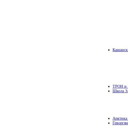
Кашанск
ТРОН и
Школа З
Арктика
Геворгян