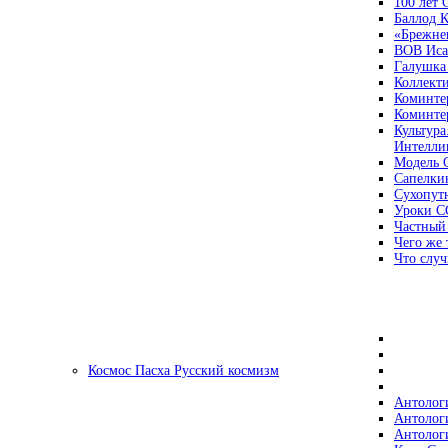
100 лет
Баллод К
«Брежне
ВОВ Иса
Галушка
Коллект
Коминте
Коминте
Культура
Интеллиг
Модель 
Сапелки
Сухопут
Уроки С
Частный
Чего же 
Что случ
Космос Пасха Русский космизм
Антолог
Антолог
Антолог