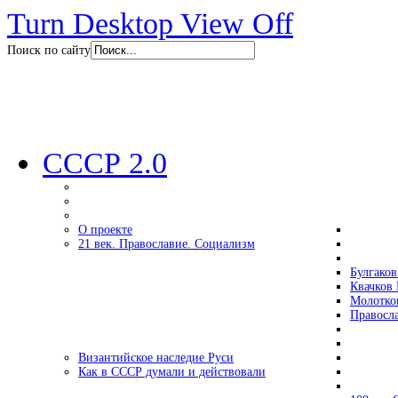
Turn Desktop View Off
Поиск по сайту
СССР 2.0
О проекте
21 век. Православие. Социализм
Булгаков
Квачков 
Молотко
Правосл
Византийское наследие Руси
Как в СССР думали и действовали