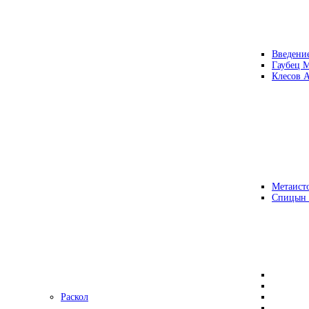
Введени
Гаубец 
Клесов А
Метаисто
Спицын
Раскол