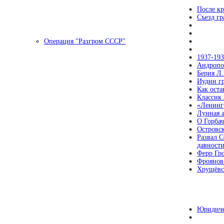
После кр
Съезд г
Операция "Разгром СССР"
1937-19
Андропов
Берия Л.
Иудин гр
Как ост
Классик
«Ленинг
Лунная 
О Горбач
Островс
Развал С
давност
Ферр Гр
Фроянов
Хрущёвск
Юридиче