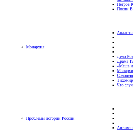
Петров 
Пякин В.
Аналити
Монархия
Дело Ро
Драма 19
«Маша и
Монархи
Солонев
Тихомир
Что случ
Проблемы истории России
Артамон