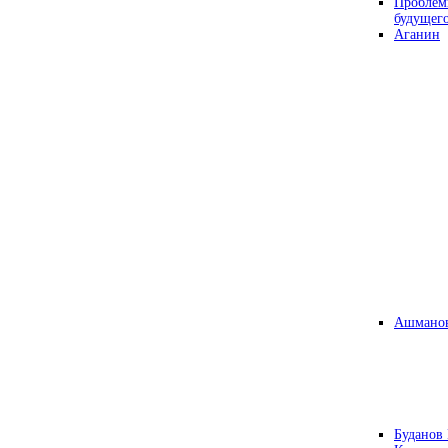
Проблем
будущег
Аганин
Ашманов
Буданов 