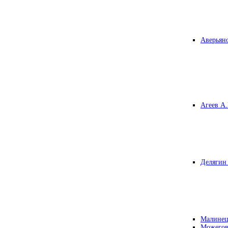
Аверьяно
Агеев А.
Делягин 
Малинец
Можегов