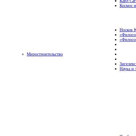
Карл Са
Космос и
Носков 
«Филосо
«Философ
Миростроительство
Зигелевс
Наука и 