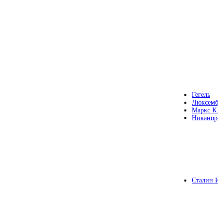
Гегель
Люксемб
Маркс К
Никанор
Сталин 