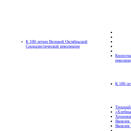
К 100-летию Великой Октябрьской
Социалистической революции
Кропотк
революц
К 100-ле
Троцкий
«Хлебны
Хроники
Яковлев
Яковлев 