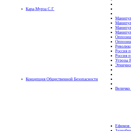
Кара-Мурза С.Г.
Манипул
Манипул
Манипул
Манипул
Оппозиц
Оппозиц
Революц
Россия п
Россия п
Угрозы Р
Этнично
Концепция Общественной Безопасности
Величко
Ефимов 
Зазнобин