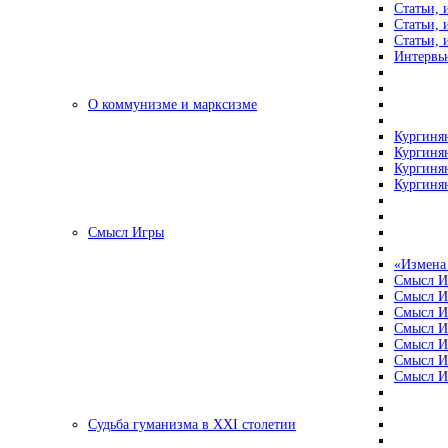
Статьи, 
Статьи, 
Статьи, 
Интервью
О коммунизме и марксизме
Кургинян
Кургинян
Кургинян
Кургинян
Смысл Игры
«Измена
Смысл И
Смысл И
Смысл И
Смысл И
Смысл И
Смысл И
Смысл И
Судьба гуманизма в XXI столетии