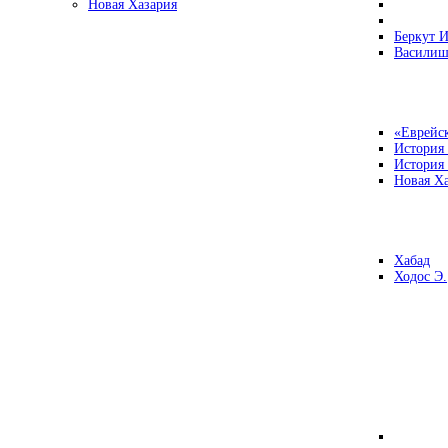
Новая Хазария
Беркут И
Василиш
«Еврейск
История
История
Новая Ха
Хабад
Ходос Э.