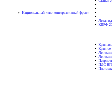
Статьи 2
Национальный лево-консервативный фронт
Левая ид
КПРФ 2
Красная 
Красное
Лепехин
Лепехин
Патриот
ПДС НП
Платошк