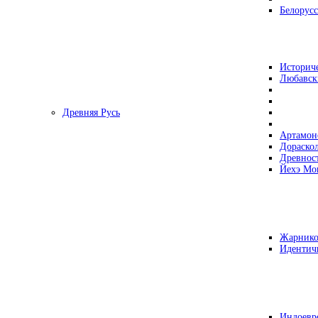
Белорусс
Историч
Любавск
Древняя Русь
Артамон
Дораско
Древнос
Йехэ Мо
Жарнико
Идентич
Индоевр