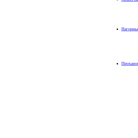
Нагорны
Прохано