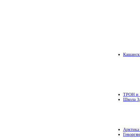
Кашанск
ТРОН и
Школа З
Арктика
Геворгян