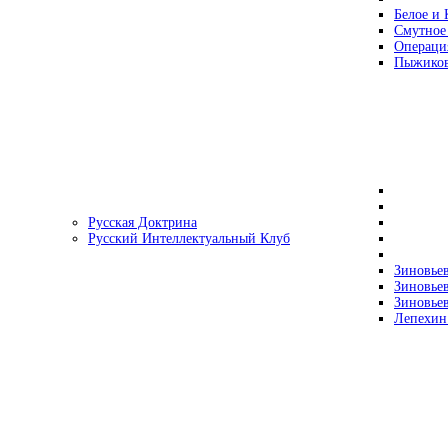
Белое и 
Смутное
Операци
Пыжиков
Русская Доктрина
Русский Интеллектуальный Клуб
Зиновьев
Зиновьев
Зиновьев
Лепехин