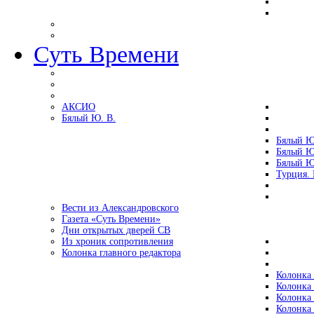
Суть Времени
АКСИО
Бялый Ю. В.
Бялый Ю
Бялый Ю
Бялый Ю
Турция.
Вести из Александровского
Газета «Суть Времени»
Дни открытых дверей СВ
Из хроник сопротивления
Колонка главного редактора
Колонка 
Колонка 
Колонка 
Колонка 