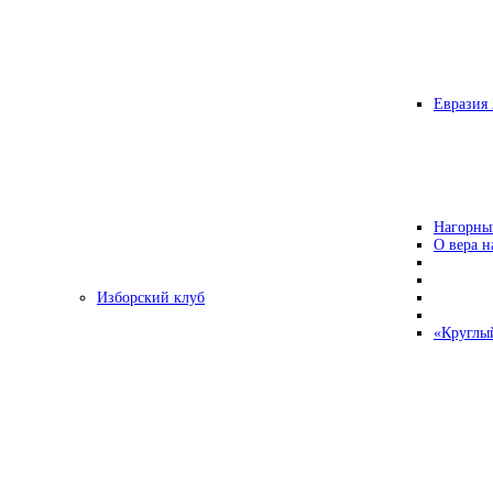
Евразия 
Нагорны
О вера н
Изборский клуб
«Круглы