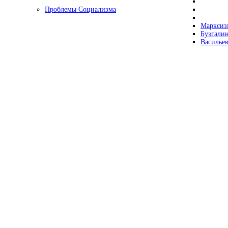
Проблемы Социализма
Марксизм
Бузгалин
Васильев