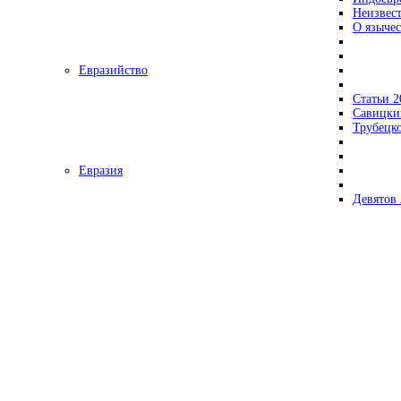
Неизвес
О язычес
Евразийство
Статьи 2
Савицки
Трубецк
Евразия
Девятов 