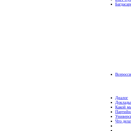
Багдасар
Всеросс
Диалог
Доклады
Какой мы
Партийн
Универс
Что дела