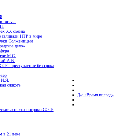
38
 forever
П.
ех ХХ съезда
анавливали НТР в мире
 лжи Солженицын
радское дело»
афера
еве М.С.
кий А.В.
ССР: преступление без срока
и
овер
 И.Я.
ая слякоть
Д/с «Время вперед»
ские аспекты погрома СССР
 в 21 веке