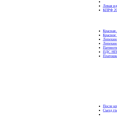
Левая ид
КПРФ 2
Красная 
Красное
Лепехин
Лепехин
Патриот
ПДС НП
Платошк
После кр
Съезд г