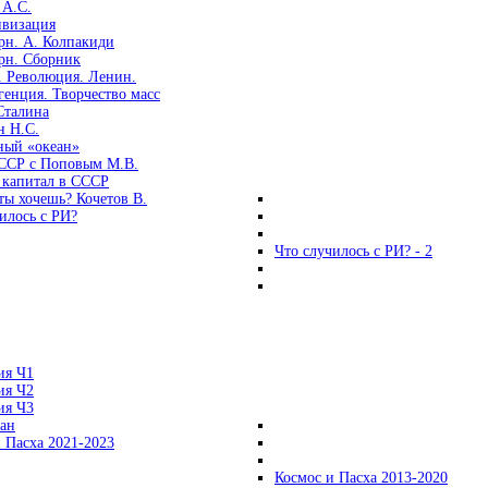
 А.С.
ивизация
рн. А. Колпакиди
рн. Сборник
. Революция. Ленин.
енция. Творчество масс
Сталина
н Н.С.
ный «океан»
ССР с Поповым М.В.
 капитал в СССР
ты хочешь? Кочетов В.
илось с РИ?
Что случилось с РИ? - 2
ия Ч1
ия Ч2
ия Ч3
ган
 Пасха 2021-2023
Космос и Пасха 2013-2020