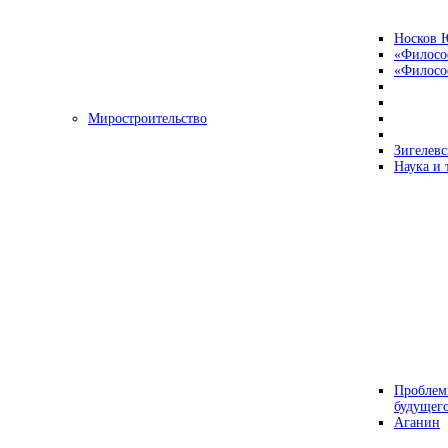
Носков 
«Филосо
«Философ
Миростроительство
Зигелевс
Наука и 
Проблем
будущег
Аганин