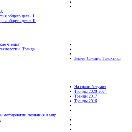
Ю.
фия общего дела» I
ия общего дела» II
кие чтения
технологии. Тренды
Земля. Солнце. Галактика
На грани безумия
Тренды 2020-2024
Тренды 2017
Тренды 2016
ы методологии познания и мир
о