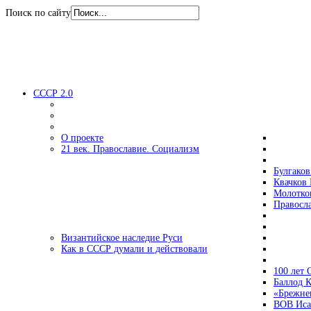
Поиск по сайту
СССР 2.0
О проекте
21 век. Православие. Социализм
Булгаков
Квачков 
Молотко
Правосл
Византийское наследие Руси
Как в СССР думали и действовали
100 лет
Баллод К
«Брежне
ВОВ Иса