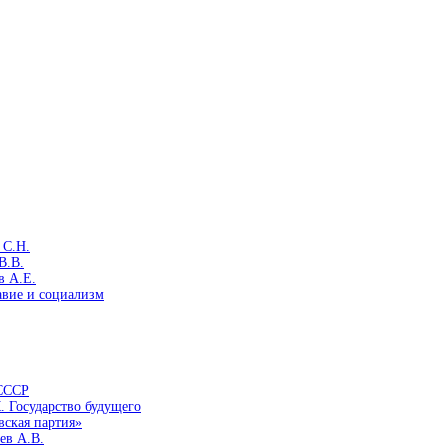
 С.Н.
В.В.
в А.Е.
авие и социализм
 СССР
. Государство будущего
вская партия»
ев А.В.