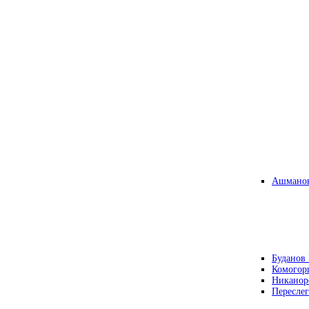
Ашманов
Буданов 
Комогор
Никанор
Переслег