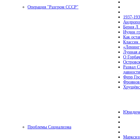
Операция "Разгром СССР"
1937-19
Андропов
Берия Л.
Иудин гр
Как ост
Классик
«Ленинг
Лунная 
О Горбач
Островс
Развал С
давност
Ферр Гр
Фроянов
Хрущёвск
Юридиче
Проблемы Социализма
Марксизм