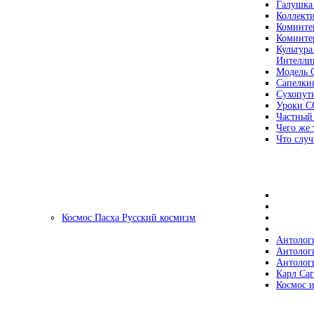
Галушка
Коллект
Коминте
Коминте
Культура
Интеллиг
Модель 
Сапелки
Сухопут
Уроки С
Частный
Чего же 
Что случ
Космос Пасха Русский космизм
Антолог
Антолог
Антолог
Карл Са
Космос и