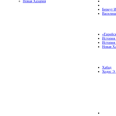
Новая Хазария
Беркут И
Василиш
«Еврейск
История
История
Новая Ха
Хабад
Ходос Э.