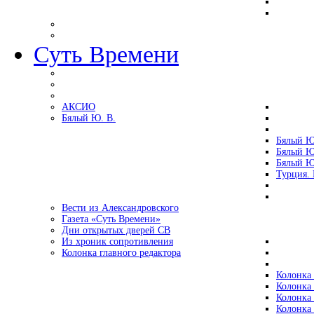
Суть Времени
АКСИО
Бялый Ю. В.
Бялый Ю
Бялый Ю
Бялый Ю
Турция.
Вести из Александровского
Газета «Суть Времени»
Дни открытых дверей СВ
Из хроник сопротивления
Колонка главного редактора
Колонка 
Колонка 
Колонка 
Колонка 