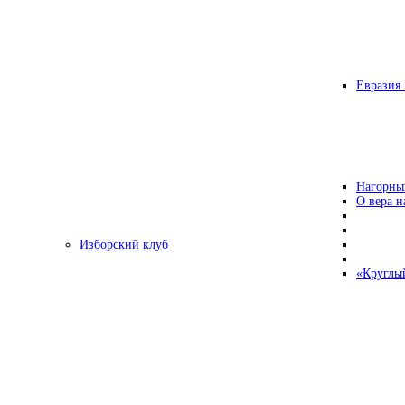
Евразия 
Нагорны
О вера н
Изборский клуб
«Круглы