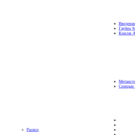
Введени
Гаубец 
Клесов А
Метаисто
Спицын
Раскол