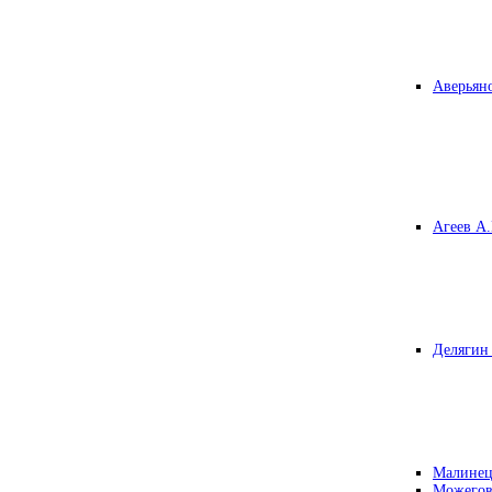
Аверьяно
Агеев А.
Делягин 
Малинец
Можегов