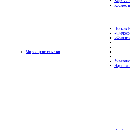
Карл Са
Космос и
Носков 
«Филосо
«Философ
Миростроительство
Зигелевс
Наука и 