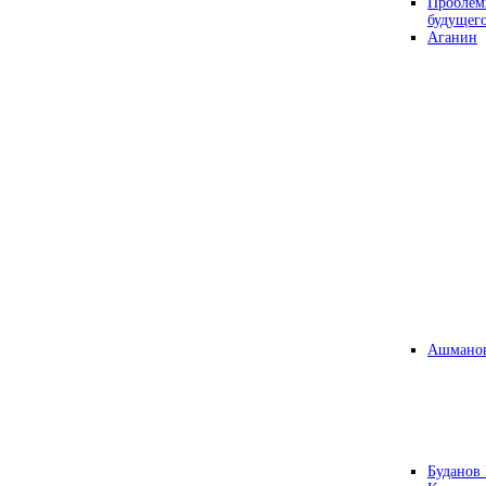
Проблем
будущег
Аганин
Ашманов
Буданов 