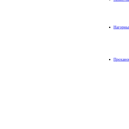
Нагорны
Прохано