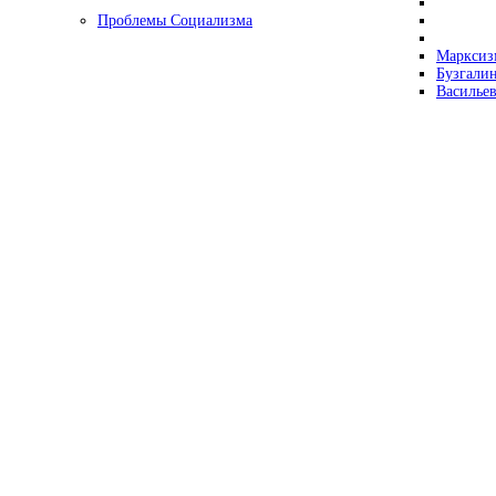
Проблемы Социализма
Марксизм
Бузгалин
Васильев