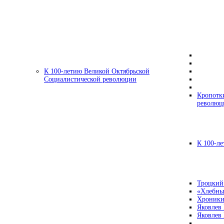
К 100-летию Великой Октябрьской
Социалистической революции
Кропотк
революц
К 100-ле
Троцкий
«Хлебны
Хроники
Яковлев
Яковлев 