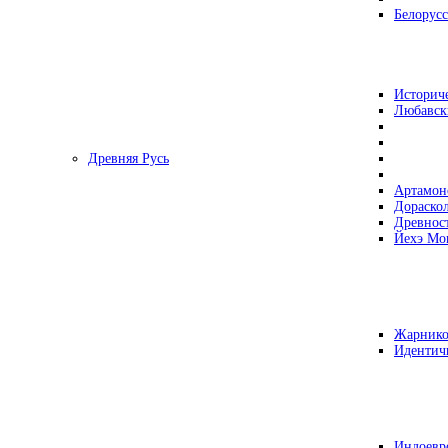
Белорусс
Историч
Любавск
Древняя Русь
Артамон
Дораско
Древнос
Йехэ Мо
Жарнико
Идентич
Индоевр