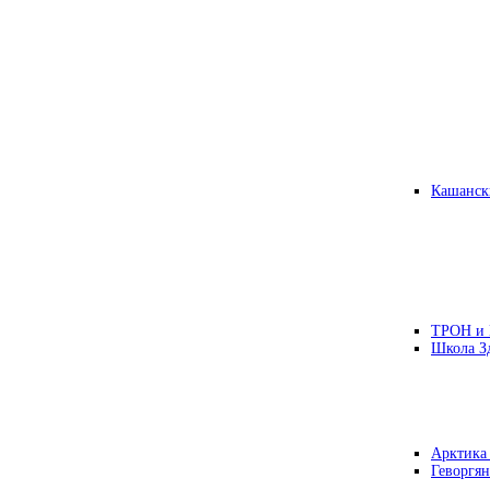
Кашанск
ТРОН и
Школа З
Арктика
Геворгян