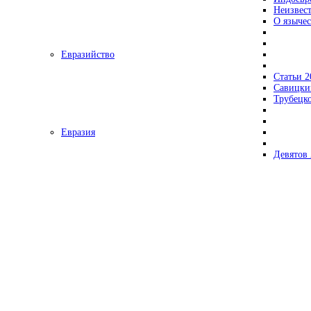
Неизвес
О язычес
Евразийство
Статьи 2
Савицки
Трубецк
Евразия
Девятов 