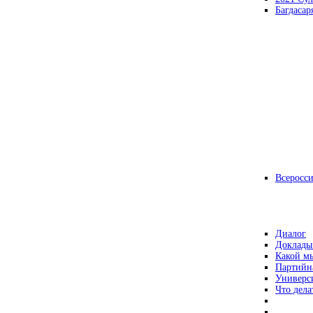
Багдасар
Всеросс
Диалог
Доклады
Какой мы
Партийн
Универс
Что дела