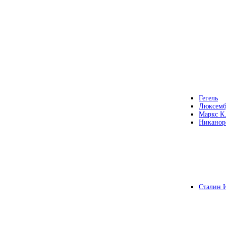
Гегель
Люксемб
Маркс К
Никанор
Сталин 