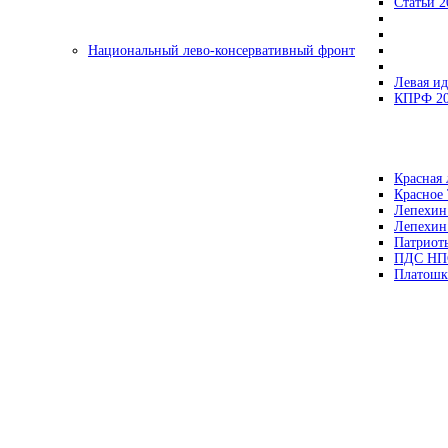
Статьи 2
Национальный лево-консервативный фронт
Левая ид
КПРФ 2
Красная 
Красное
Лепехин
Лепехин
Патриот
ПДС НП
Платошк