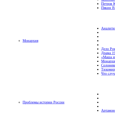
Петров 
Пякин В.
Аналити
Монархия
Дело Ро
Драма 19
«Маша и
Монархи
Солонев
Тихомир
Что случ
Проблемы истории России
Артамон