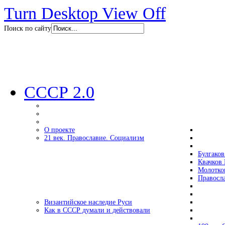
Turn Desktop View Off
Поиск по сайту
СССР 2.0
О проекте
21 век. Православие. Социализм
Булгаков
Квачков 
Молотко
Правосл
Византийское наследие Руси
Как в СССР думали и действовали