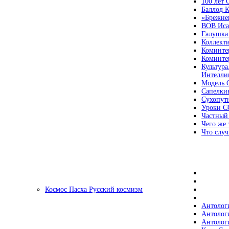
100 лет
Баллод К
«Брежне
ВОВ Иса
Галушка
Коллект
Коминте
Коминте
Культура
Интеллиг
Модель 
Сапелки
Сухопут
Уроки С
Частный
Чего же 
Что случ
Космос Пасха Русский космизм
Антолог
Антолог
Антолог