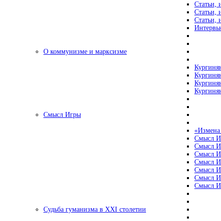
Статьи, 
Статьи, 
Статьи, 
Интервью
О коммунизме и марксизме
Кургинян
Кургинян
Кургинян
Кургинян
Смысл Игры
«Измена
Смысл И
Смысл И
Смысл И
Смысл И
Смысл И
Смысл И
Смысл И
Судьба гуманизма в XXI столетии