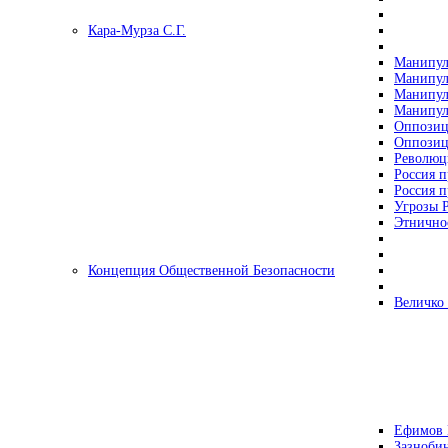
Кара-Мурза С.Г.
Манипул
Манипул
Манипул
Манипул
Оппозиц
Оппозиц
Революц
Россия п
Россия п
Угрозы Р
Этнично
Концепция Общественной Безопасности
Величко
Ефимов 
Зазнобин