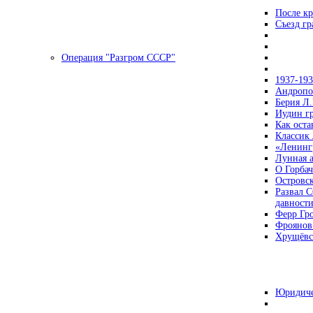
После кр
Съезд г
Операция "Разгром СССР"
1937-19
Андропов
Берия Л.
Иудин гр
Как ост
Классик
«Ленинг
Лунная 
О Горбач
Островс
Развал С
давност
Ферр Гр
Фроянов
Хрущёвск
Юридиче