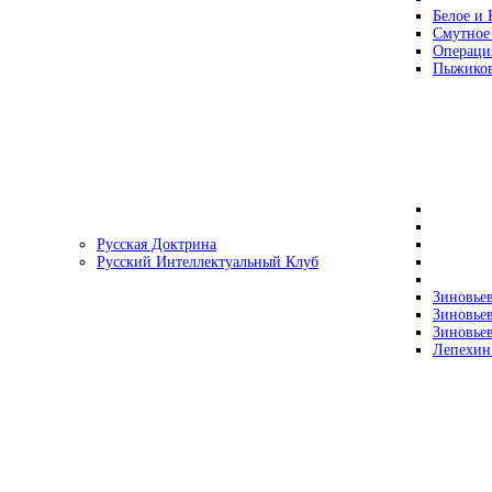
Белое и 
Смутное
Операци
Пыжиков
Русская Доктрина
Русский Интеллектуальный Клуб
Зиновьев
Зиновьев
Зиновьев
Лепехин