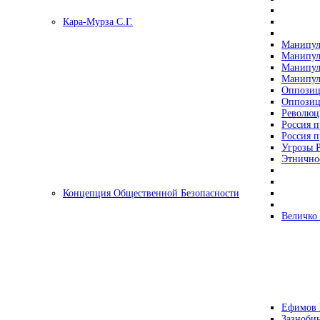
Кара-Мурза С.Г.
Манипул
Манипул
Манипул
Манипул
Оппозиц
Оппозиц
Революц
Россия п
Россия п
Угрозы Р
Этнично
Концепция Общественной Безопасности
Величко
Ефимов 
Зазнобин