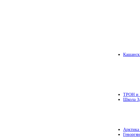
Кашанск
ТРОН и
Школа З
Арктика
Геворгян