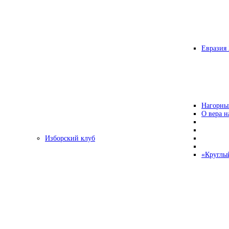
Евразия 
Нагорны
О вера н
Изборский клуб
«Круглы