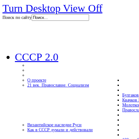
Turn Desktop View Off
Поиск по сайту
СССР 2.0
О проекте
21 век. Православие. Социализм
Булгаков
Квачков 
Молотко
Правосл
Византийское наследие Руси
Как в СССР думали и действовали