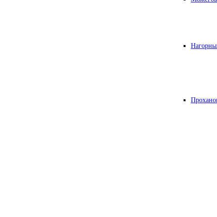
Нагорны
Прохано