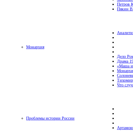
Петров 
Пякин В.
Аналити
Монархия
Дело Ро
Драма 19
«Маша и
Монархи
Солонев
Тихомир
Что случ
Проблемы истории России
Артамон