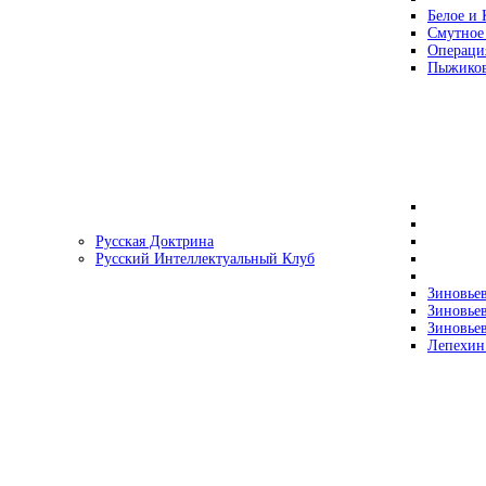
Белое и 
Смутное
Операци
Пыжиков
Русская Доктрина
Русский Интеллектуальный Клуб
Зиновьев
Зиновьев
Зиновьев
Лепехин