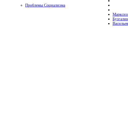
Проблемы Социализма
Марксизм
Бузгалин
Васильев