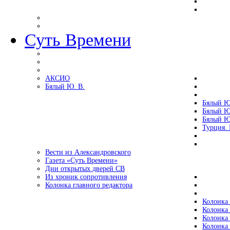
Суть Времени
АКСИО
Бялый Ю. В.
Бялый Ю
Бялый Ю
Бялый Ю
Турция.
Вести из Александровского
Газета «Суть Времени»
Дни открытых дверей СВ
Из хроник сопротивления
Колонка главного редактора
Колонка 
Колонка 
Колонка 
Колонка 