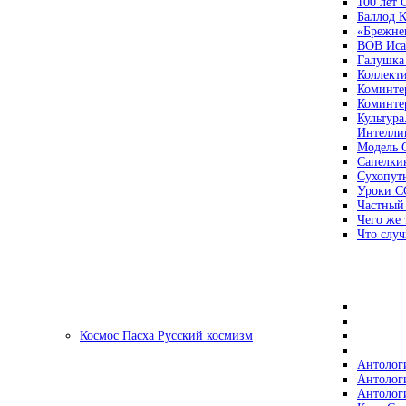
100 лет
Баллод К
«Брежне
ВОВ Иса
Галушка
Коллект
Коминте
Коминте
Культура
Интеллиг
Модель 
Сапелки
Сухопут
Уроки С
Частный
Чего же 
Что случ
Космос Пасха Русский космизм
Антолог
Антолог
Антолог