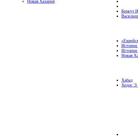
Новая Хазария
Беркут И
Василиш
«Еврейск
История
История
Новая Ха
Хабад
Ходос Э.