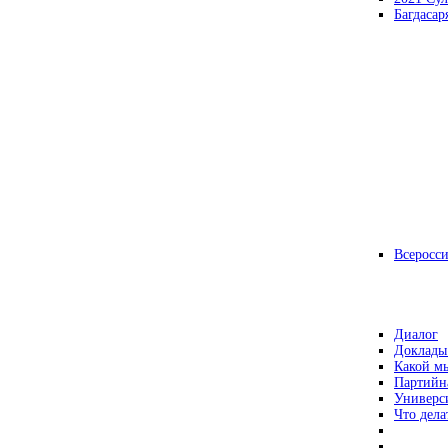
Багдасар
Всеросс
Диалог
Доклады
Какой мы
Партийн
Универс
Что дела