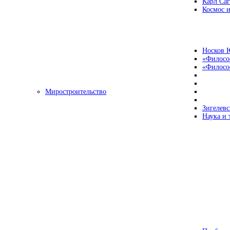
Карл Са
Космос и
Носков 
«Филосо
«Философ
Миростроительство
Зигелевс
Наука и 