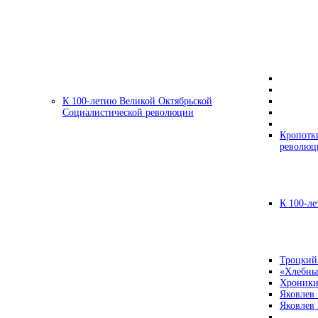
К 100-летию Великой Октябрьской
Социалистической революции
Кропотк
революц
К 100-ле
Троцкий
«Хлебны
Хроники
Яковлев
Яковлев 