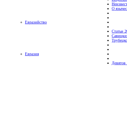
Неизвес
О язычес
Евразийство
Статьи 2
Савицки
Трубецк
Евразия
Девятов 