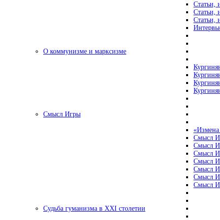
Статьи, 
Статьи, 
Статьи, 
Интервью
О коммунизме и марксизме
Кургинян
Кургинян
Кургинян
Кургинян
Смысл Игры
«Измена
Смысл И
Смысл И
Смысл И
Смысл И
Смысл И
Смысл И
Смысл И
Судьба гуманизма в XXI столетии