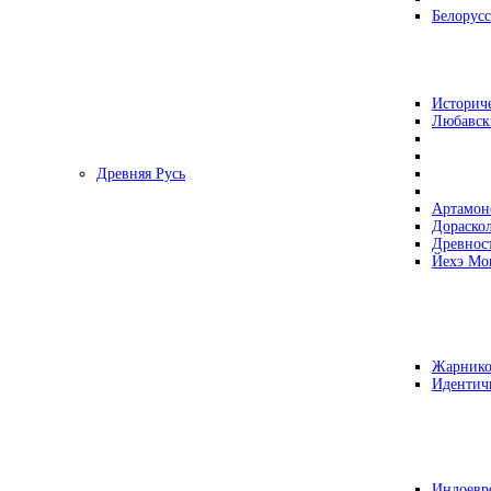
Белорусс
Историч
Любавск
Древняя Русь
Артамон
Дораско
Древнос
Йехэ Мо
Жарнико
Идентич
Индоевр