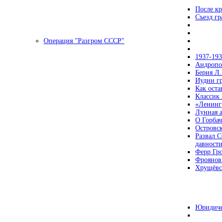
После кр
Съезд г
Операция "Разгром СССР"
1937-19
Андропов
Берия Л.
Иудин гр
Как ост
Классик
«Ленинг
Лунная 
О Горбач
Островс
Развал С
давност
Ферр Гр
Фроянов
Хрущёвск
Юридиче