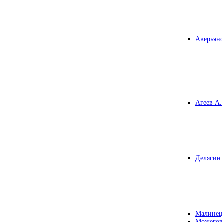
Аверьяно
Агеев А.
Делягин 
Малинец
Можегов