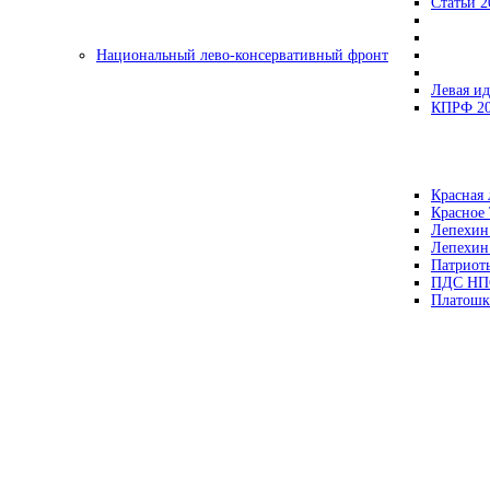
Статьи 2
Национальный лево-консервативный фронт
Левая ид
КПРФ 2
Красная 
Красное
Лепехин
Лепехин
Патриот
ПДС НП
Платошк