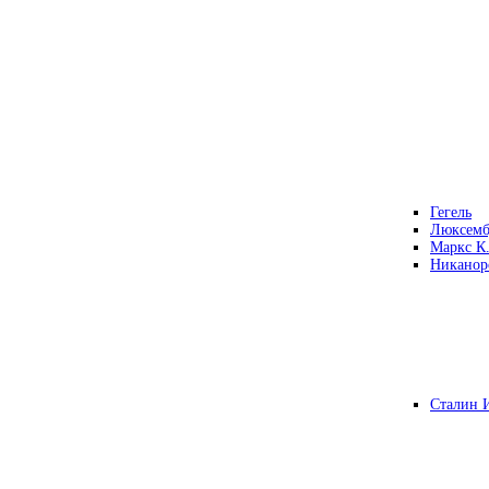
Гегель
Люксемб
Маркс К
Никанор
Сталин 