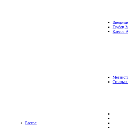
Введени
Гаубец 
Клесов А
Метаисто
Спицын
Раскол