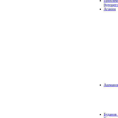
Проблем
будущег
Аганин
Ашманов
Буданов 