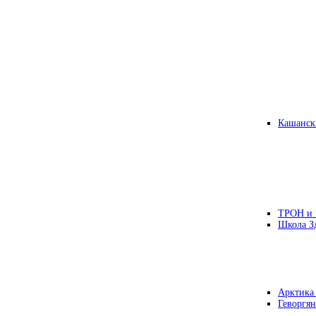
Кашанск
ТРОН и
Школа З
Арктика
Геворгян