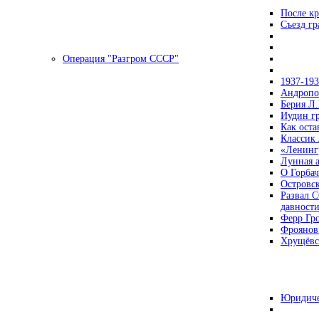
После кр
Съезд г
Операция "Разгром СССР"
1937-19
Андропов
Берия Л.
Иудин гр
Как ост
Классик
«Ленинг
Лунная 
О Горбач
Островс
Развал С
давност
Ферр Гр
Фроянов
Хрущёвск
Юридиче