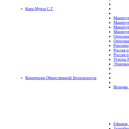
Кара-Мурза С.Г.
Манипул
Манипул
Манипул
Манипул
Оппозиц
Оппозиц
Революц
Россия п
Россия п
Угрозы Р
Этнично
Концепция Общественной Безопасности
Величко
Ефимов 
Зазнобин