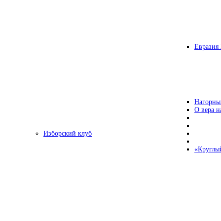
Евразия 
Нагорны
О вера н
Изборский клуб
«Круглы