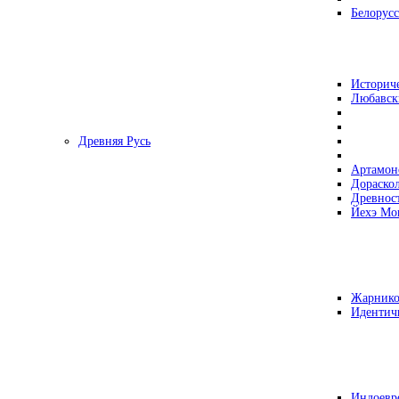
Белорусс
Историч
Любавск
Древняя Русь
Артамон
Дораско
Древнос
Йехэ Мо
Жарнико
Идентич
Индоевр