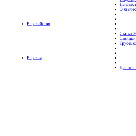
Неизвес
О язычес
Евразийство
Статьи 2
Савицки
Трубецк
Евразия
Девятов 