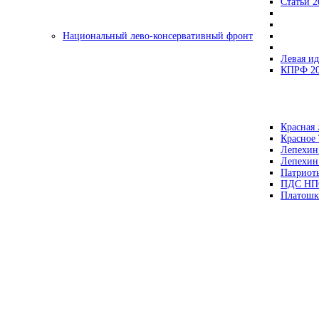
Статьи 2
Национальный лево-консервативный фронт
Левая ид
КПРФ 2
Красная 
Красное
Лепехин
Лепехин
Патриот
ПДС НП
Платошк