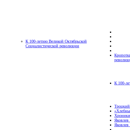
К 100-летию Великой Октябрьской
Социалистической революции
Кропотк
революц
К 100-ле
Троцкий
«Хлебны
Хроники
Яковлев
Яковлев 