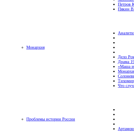
Петров 
Пякин В.
Аналити
Монархия
Дело Ро
Драма 19
«Маша и
Монархи
Солонев
Тихомир
Что случ
Проблемы истории России
Артамон