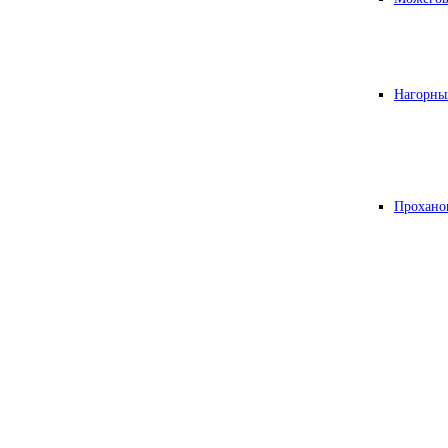
Нагорны
Прохано