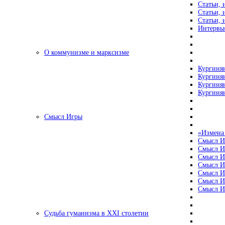
Статьи, 
Статьи, 
Статьи, 
Интервью
О коммунизме и марксизме
Кургинян
Кургинян
Кургинян
Кургинян
Смысл Игры
«Измена
Смысл И
Смысл И
Смысл И
Смысл И
Смысл И
Смысл И
Смысл И
Судьба гуманизма в XXI столетии