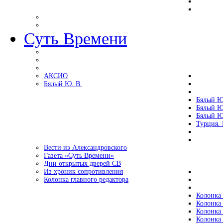
Суть Времени
АКСИО
Бялый Ю. В.
Бялый Ю
Бялый Ю
Бялый Ю
Турция.
Вести из Александровского
Газета «Суть Времени»
Дни открытых дверей СВ
Из хроник сопротивления
Колонка главного редактора
Колонка 
Колонка 
Колонка 
Колонка 