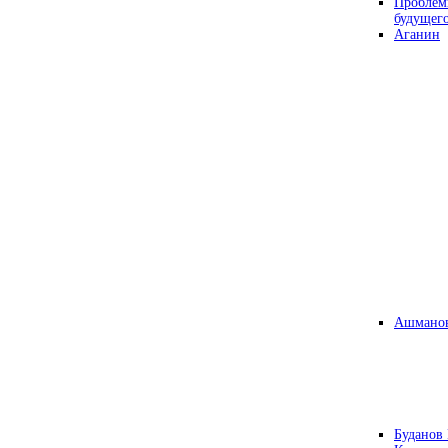
Проблем
будущег
Аганин
Ашманов
Буданов 