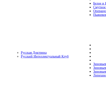
Белое и 
Смутное
Операци
Пыжиков
Русская Доктрина
Русский Интеллектуальный Клуб
Зиновьев
Зиновьев
Зиновьев
Лепехин