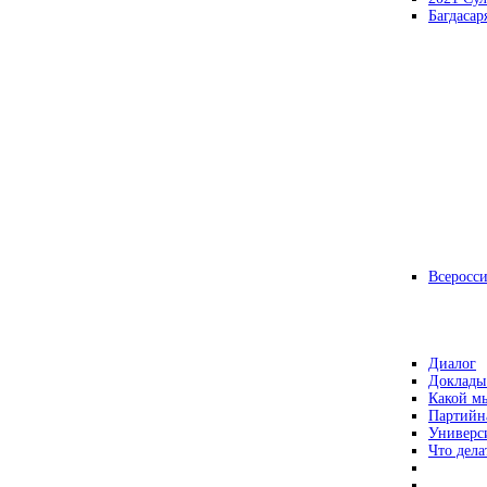
Багдасар
Всеросс
Диалог
Доклады
Какой мы
Партийн
Универс
Что дела