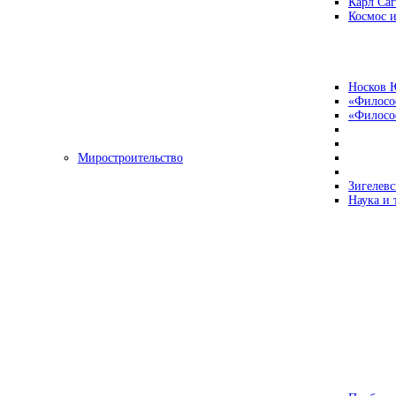
Карл Са
Космос и
Носков 
«Филосо
«Философ
Миростроительство
Зигелевс
Наука и 