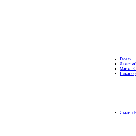
Гегель
Люксемб
Маркс К
Никанор
Сталин 