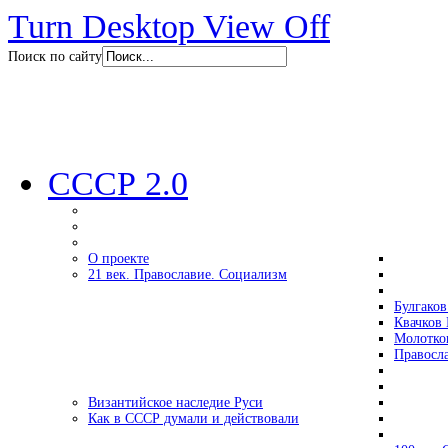
Turn Desktop View Off
Поиск по сайту
СССР 2.0
О проекте
21 век. Православие. Социализм
Булгаков
Квачков 
Молотко
Правосл
Византийское наследие Руси
Как в СССР думали и действовали