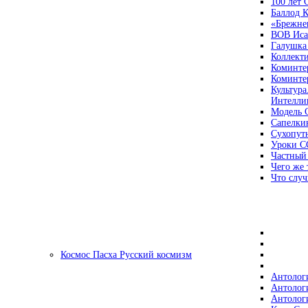
100 лет
Баллод К
«Брежне
ВОВ Иса
Галушка
Коллект
Коминте
Коминте
Культура
Интеллиг
Модель 
Сапелки
Сухопут
Уроки С
Частный
Чего же 
Что случ
Космос Пасха Русский космизм
Антолог
Антолог
Антолог