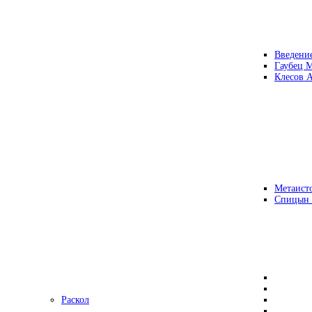
Введени
Гаубец 
Клесов А
Метаисто
Спицын
Раскол