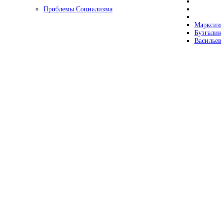
Проблемы Социализма
Марксизм
Бузгалин
Васильев