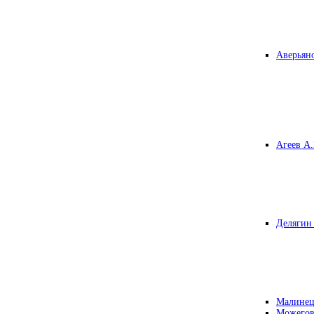
Аверьяно
Агеев А.
Делягин 
Малинец
Можегов