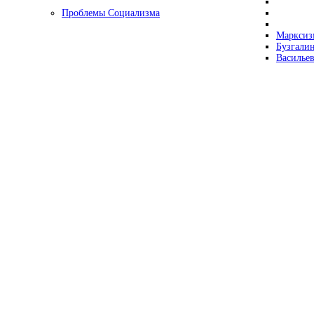
Проблемы Социализма
Марксизм
Бузгалин
Васильев