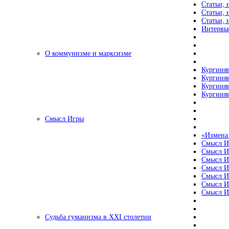
Статьи, 
Статьи, 
Статьи, 
Интервью
О коммунизме и марксизме
Кургинян
Кургинян
Кургинян
Кургинян
Смысл Игры
«Измена
Смысл И
Смысл И
Смысл И
Смысл И
Смысл И
Смысл И
Смысл И
Судьба гуманизма в XXI столетии