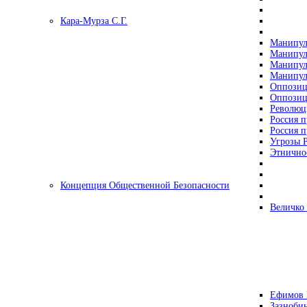
Кара-Мурза С.Г.
Манипул
Манипул
Манипул
Манипул
Оппозиц
Оппозиц
Революц
Россия п
Россия п
Угрозы Р
Этнично
Концепция Общественной Безопасности
Величко
Ефимов 
Зазнобин