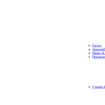
Гегель
Люксемб
Маркс К
Никанор
Сталин 