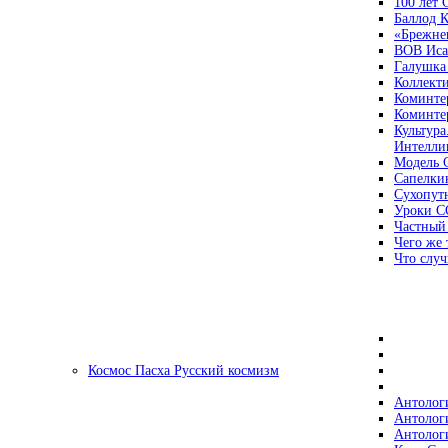
100 лет
Баллод К
«Брежне
ВОВ Иса
Галушка
Коллект
Коминте
Коминте
Культура
Интеллиг
Модель 
Сапелки
Сухопут
Уроки С
Частный
Чего же 
Что случ
Космос Пасха Русский космизм
Антолог
Антолог
Антолог