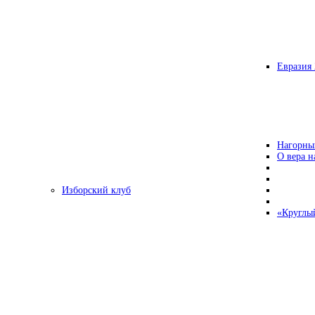
Евразия 
Нагорны
О вера н
Изборский клуб
«Круглы