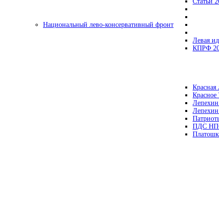
Статьи 2
Национальный лево-консервативный фронт
Левая ид
КПРФ 2
Красная 
Красное
Лепехин
Лепехин
Патриот
ПДС НП
Платошк