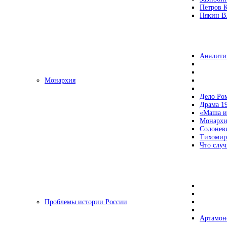
Петров 
Пякин В.
Аналити
Монархия
Дело Ро
Драма 19
«Маша и
Монархи
Солонев
Тихомир
Что случ
Проблемы истории России
Артамон