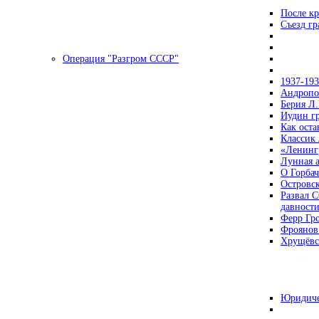
После кр
Съезд г
Операция "Разгром СССР"
1937-19
Андропов
Берия Л.
Иудин гр
Как ост
Классик
«Ленинг
Лунная 
О Горбач
Островс
Развал С
давност
Ферр Гр
Фроянов
Хрущёвск
Юридиче