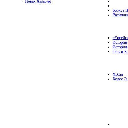
Новая Хазария
Беркут И
Василиш
«Еврейск
История
История
Новая Ха
Хабад
Ходос Э.