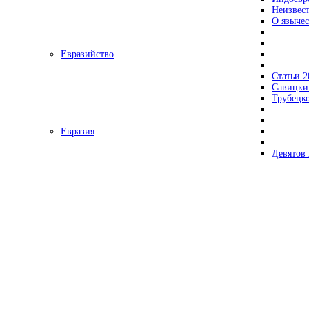
Неизвес
О язычес
Евразийство
Статьи 2
Савицки
Трубецк
Евразия
Девятов 