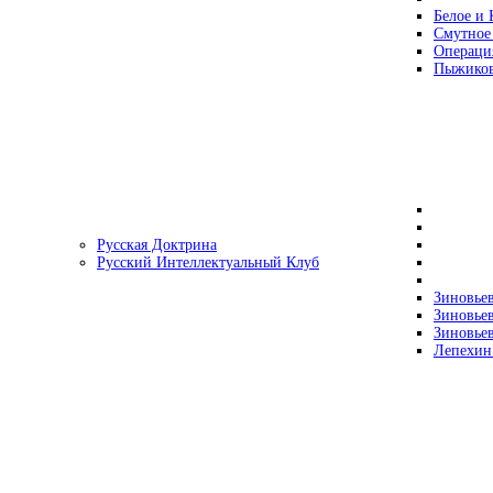
Белое и 
Смутное
Операци
Пыжиков
Русская Доктрина
Русский Интеллектуальный Клуб
Зиновьев
Зиновьев
Зиновьев
Лепехин