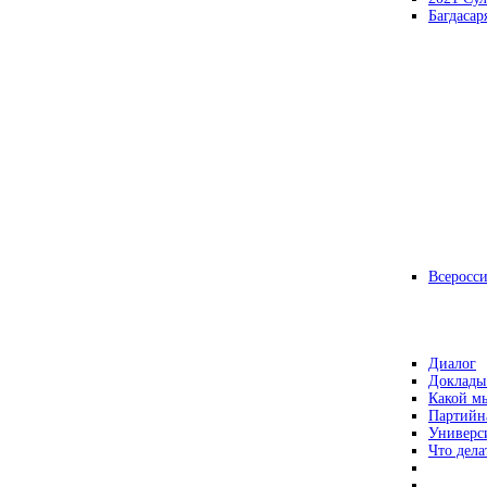
Багдасар
Всеросс
Диалог
Доклады
Какой мы
Партийн
Универс
Что дела