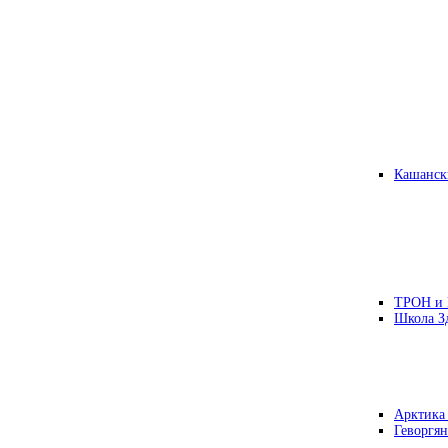
Кашанск
ТРОН и
Школа З
Арктика
Геворгян