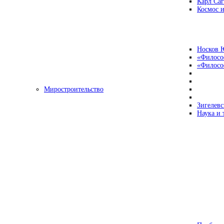
Карл Са
Космос и
Носков 
«Филосо
«Философ
Миростроительство
Зигелевс
Наука и 