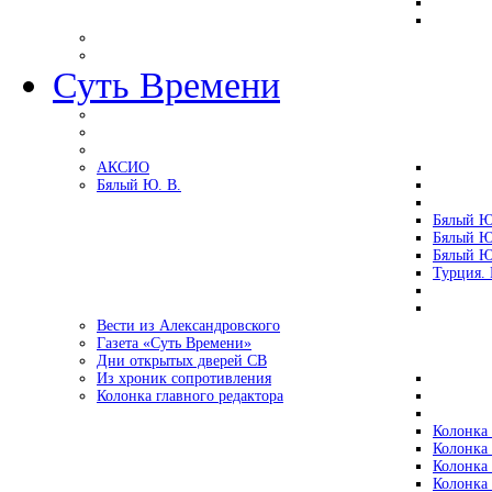
Суть Времени
АКСИО
Бялый Ю. В.
Бялый Ю
Бялый Ю
Бялый Ю
Турция.
Вести из Александровского
Газета «Суть Времени»
Дни открытых дверей СВ
Из хроник сопротивления
Колонка главного редактора
Колонка 
Колонка 
Колонка 
Колонка 