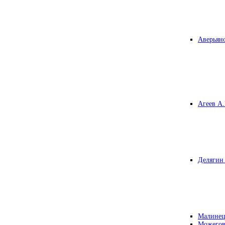
Аверьяно
Агеев А.
Делягин 
Малинец
Можегов