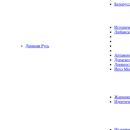
Белорусс
Историч
Любавск
Древняя Русь
Артамон
Дораско
Древнос
Йехэ Мо
Жарнико
Идентич
Индоевр