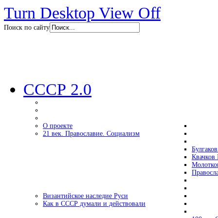
Turn Desktop View Off
Поиск по сайту
СССР 2.0
О проекте
21 век. Православие. Социализм
Булгаков
Квачков 
Молотко
Правосл
Византийское наследие Руси
Как в СССР думали и действовали