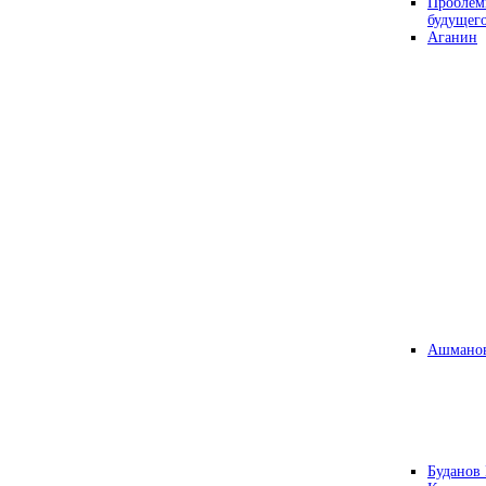
Проблем
будущег
Аганин
Ашманов
Буданов 