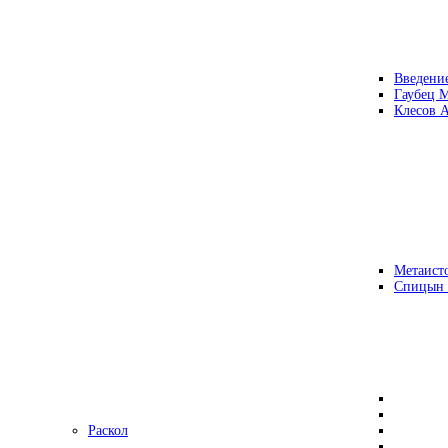
Введени
Гаубец 
Клесов А
Метаисто
Спицын
Раскол