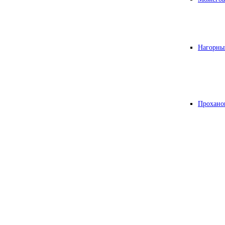
Нагорны
Прохано