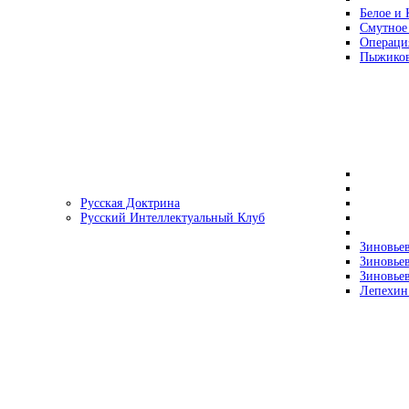
Белое и 
Смутное
Операци
Пыжиков
Русская Доктрина
Русский Интеллектуальный Клуб
Зиновьев
Зиновьев
Зиновьев
Лепехин