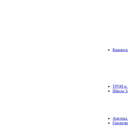
Кашанск
ТРОН и
Школа З
Арктика
Геворгян