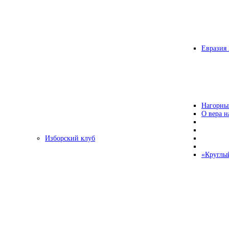
Евразия 
Нагорны
О вера н
Изборский клуб
«Круглы