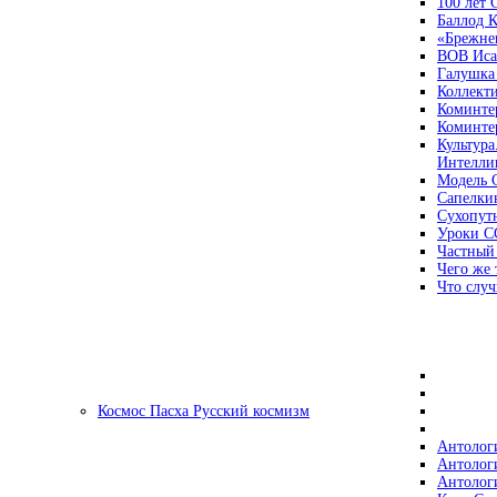
100 лет
Баллод К
«Брежне
ВОВ Иса
Галушка
Коллект
Коминте
Коминте
Культура
Интеллиг
Модель 
Сапелки
Сухопут
Уроки С
Частный
Чего же 
Что случ
Космос Пасха Русский космизм
Антолог
Антолог
Антолог