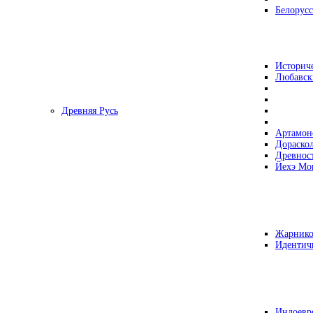
Белорусс
Историч
Любавск
Древняя Русь
Артамон
Дораско
Древнос
Йехэ Мо
Жарнико
Идентич
Индоевр