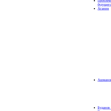
Проблем
будущег
Аганин
Ашманов
Буданов 