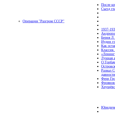
После кр
Съезд г
Операция "Разгром СССР"
1937-19
Андропов
Берия Л.
Иудин гр
Как ост
Классик
«Ленинг
Лунная 
О Горбач
Островс
Развал С
давност
Ферр Гр
Фроянов
Хрущёвск
Юридиче