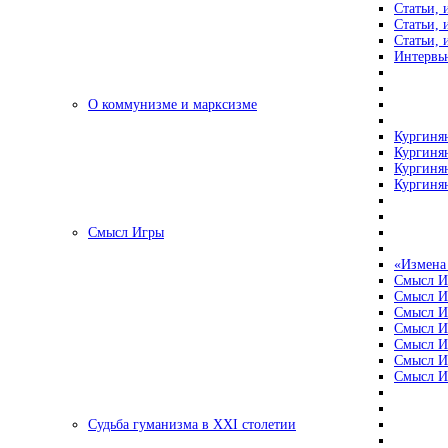
Статьи, 
Статьи, 
Статьи, 
Интервью
О коммунизме и марксизме
Кургинян
Кургинян
Кургинян
Кургинян
Смысл Игры
«Измена
Смысл И
Смысл И
Смысл И
Смысл И
Смысл И
Смысл И
Смысл И
Судьба гуманизма в XXI столетии