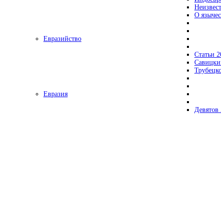
Неизвес
О язычес
Евразийство
Статьи 2
Савицки
Трубецк
Евразия
Девятов 