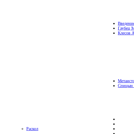
Введени
Гаубец 
Клесов А
Метаисто
Спицын
Раскол