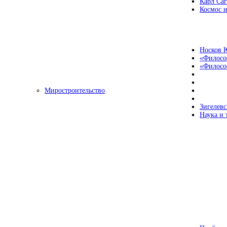
Карл Са
Космос и
Носков 
«Филосо
«Философ
Миростроительство
Зигелевс
Наука и 