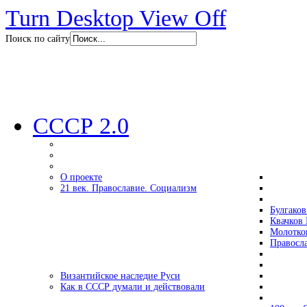
Turn Desktop View Off
Поиск по сайту
СССР 2.0
О проекте
21 век. Православие. Социализм
Булгаков
Квачков 
Молотко
Правосл
Византийское наследие Руси
Как в СССР думали и действовали