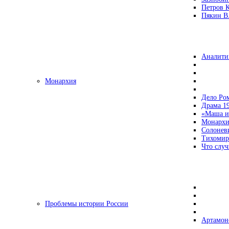
Петров 
Пякин В.
Аналити
Монархия
Дело Ро
Драма 19
«Маша и
Монархи
Солонев
Тихомир
Что случ
Проблемы истории России
Артамон