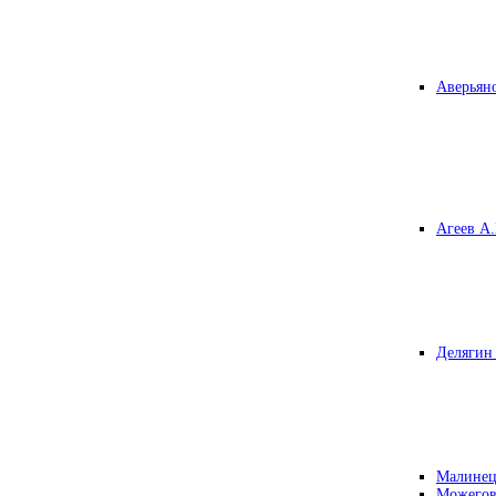
Аверьяно
Агеев А.
Делягин 
Малинец
Можегов