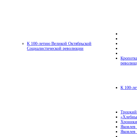
К 100-летию Великой Октябрьской
Социалистической революции
Кропотк
революц
К 100-ле
Троцкий
«Хлебны
Хроники
Яковлев
Яковлев 