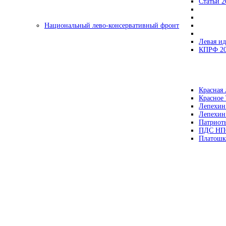
Статьи 2
Национальный лево-консервативный фронт
Левая ид
КПРФ 2
Красная 
Красное
Лепехин
Лепехин
Патриот
ПДС НП
Платошк