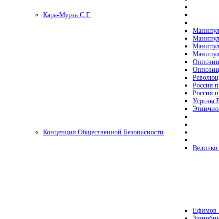
Кара-Мурза С.Г.
Манипул
Манипул
Манипул
Манипул
Оппозиц
Оппозиц
Революц
Россия п
Россия п
Угрозы Р
Этнично
Концепция Общественной Безопасности
Величко
Ефимов 
Зазнобин