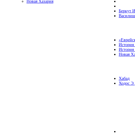
Новая Хазария
Беркут И
Василиш
«Еврейск
История
История
Новая Ха
Хабад
Ходос Э.