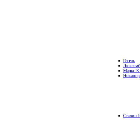
Гегель
Люксемб
Маркс К
Никанор
Сталин 