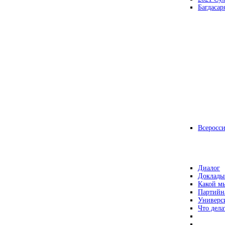
Багдасар
Всеросс
Диалог
Доклады
Какой мы
Партийн
Универс
Что дела