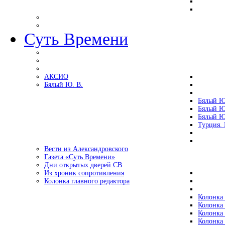
Суть Времени
АКСИО
Бялый Ю. В.
Бялый Ю
Бялый Ю
Бялый Ю
Турция.
Вести из Александровского
Газета «Суть Времени»
Дни открытых дверей СВ
Из хроник сопротивления
Колонка главного редактора
Колонка 
Колонка 
Колонка 
Колонка 