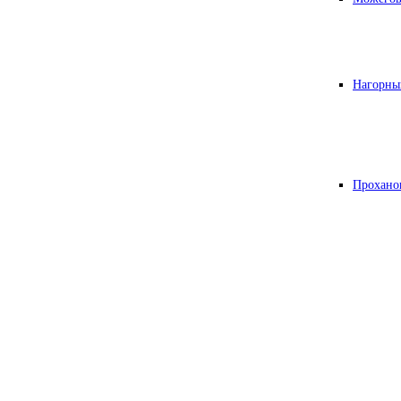
Нагорны
Прохано