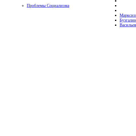
Проблемы Социализма
Марксизм
Бузгалин
Васильев