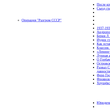
После кр
Съезд г
Операция "Разгром СССР"
1937-19
Андропов
Берия Л.
Иудин гр
Как ост
Классик
«Ленинг
Лунная 
О Горбач
Островс
Развал С
давност
Ферр Гр
Фроянов
Хрущёвск
Юридиче