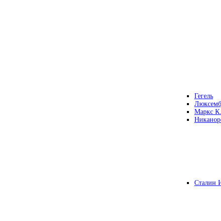
Гегель
Люксемб
Маркс К
Никанор
Сталин 