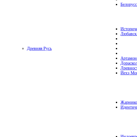
Белорусс
Историч
Любавск
Древняя Русь
Артамон
Дораско
Древнос
Йехэ Мо
Жарнико
Идентич
Индоевр