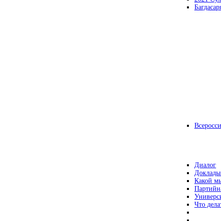
Багдасар
Всеросс
Диалог
Доклады
Какой мы
Партийн
Универс
Что дела