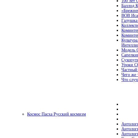
100 лет
Баллод К
«Брежне
ВОВ Иса
Галушка
Коллект
Коминте
Коминте
Культура
Интеллиг
Модель 
Сапелки
Сухопут
Уроки С
Частный
Чего же 
Что случ
Космос Пасха Русский космизм
Антолог
Антолог
Антолог