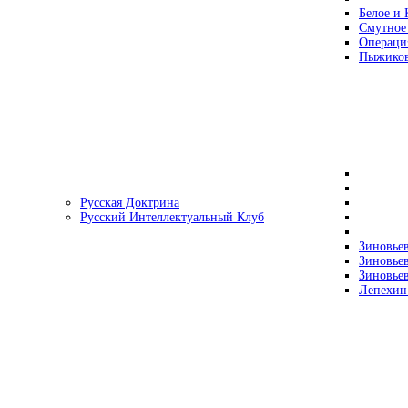
Белое и 
Смутное
Операци
Пыжиков
Русская Доктрина
Русский Интеллектуальный Клуб
Зиновьев
Зиновьев
Зиновьев
Лепехин