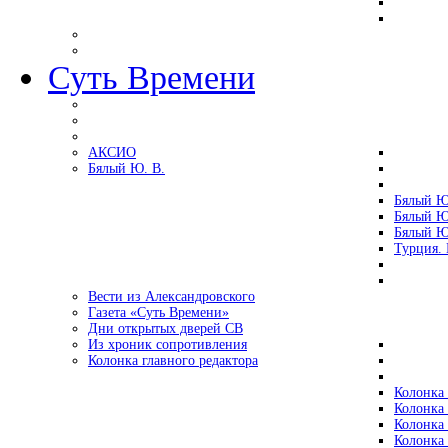
Суть Времени
АКСИО
Бялый Ю. В.
Бялый Ю
Бялый Ю
Бялый Ю
Турция.
Вести из Александровского
Газета «Суть Времени»
Дни открытых дверей СВ
Из хроник сопротивления
Колонка главного редактора
Колонка 
Колонка 
Колонка 
Колонка 