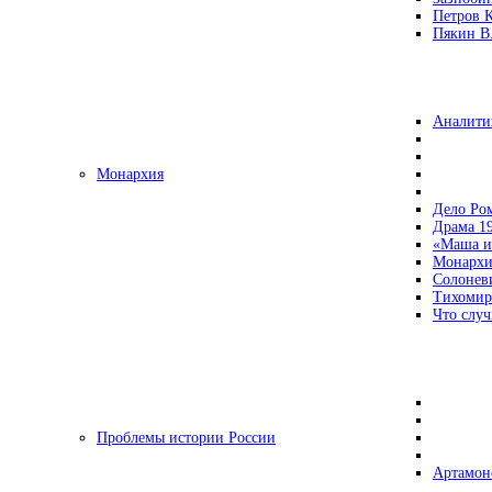
Петров 
Пякин В.
Аналити
Монархия
Дело Ро
Драма 19
«Маша и
Монархи
Солонев
Тихомир
Что случ
Проблемы истории России
Артамон