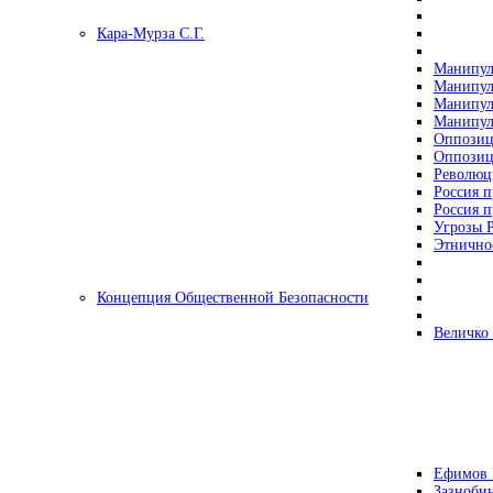
Кара-Мурза С.Г.
Манипул
Манипул
Манипул
Манипул
Оппозиц
Оппозиц
Революц
Россия п
Россия п
Угрозы Р
Этнично
Концепция Общественной Безопасности
Величко
Ефимов 
Зазнобин