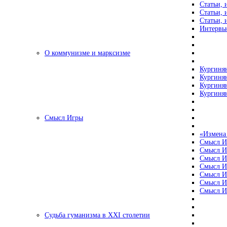
Статьи, 
Статьи, 
Статьи, 
Интервью
О коммунизме и марксизме
Кургинян
Кургинян
Кургинян
Кургинян
Смысл Игры
«Измена
Смысл И
Смысл И
Смысл И
Смысл И
Смысл И
Смысл И
Смысл И
Судьба гуманизма в XXI столетии