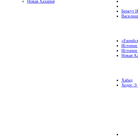
Новая Хазария
Беркут И
Василиш
«Еврейск
История
История
Новая Ха
Хабад
Ходос Э.