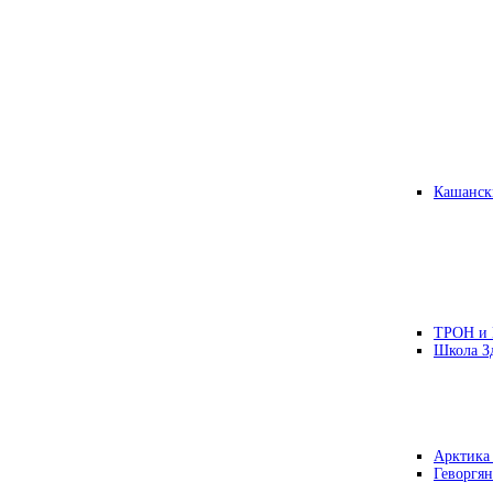
Кашанск
ТРОН и
Школа З
Арктика
Геворгян