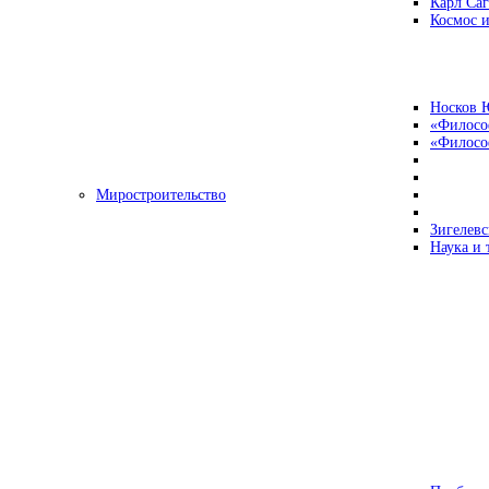
Карл Са
Космос и
Носков 
«Филосо
«Философ
Миростроительство
Зигелевс
Наука и 