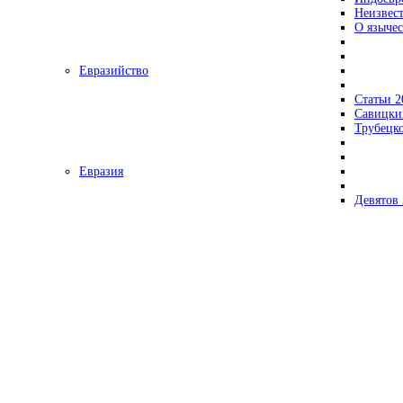
Неизвес
О язычес
Евразийство
Статьи 2
Савицки
Трубецк
Евразия
Девятов 