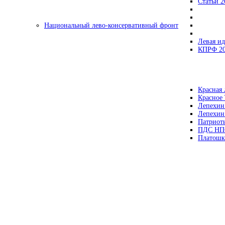
Статьи 2
Национальный лево-консервативный фронт
Левая ид
КПРФ 2
Красная 
Красное
Лепехин
Лепехин
Патриот
ПДС НП
Платошк