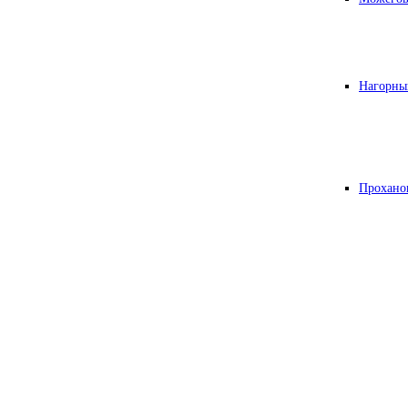
Нагорны
Прохано