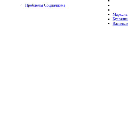
Проблемы Социализма
Марксизм
Бузгалин
Васильев