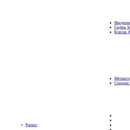
Введени
Гаубец 
Клесов А
Метаисто
Спицын
Раскол