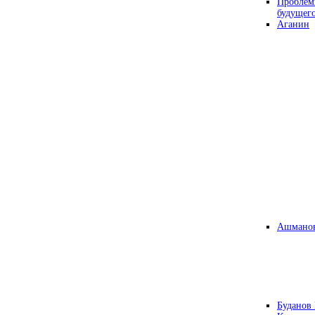
Проблем
будущег
Аганин
Ашманов
Буданов 