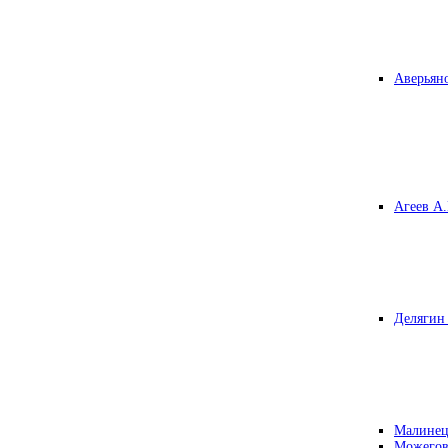
Аверьяно
Агеев А.
Делягин 
Малинец
Можегов