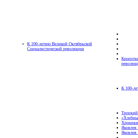
К 100-летию Великой Октябрьской
Социалистической революции
Кропотк
революц
К 100-ле
Троцкий
«Хлебны
Хроники
Яковлев
Яковлев 