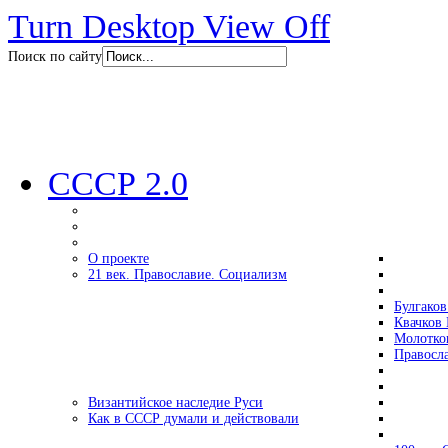
Turn Desktop View Off
Поиск по сайту
СССР 2.0
О проекте
21 век. Православие. Социализм
Булгаков
Квачков 
Молотко
Правосл
Византийское наследие Руси
Как в СССР думали и действовали