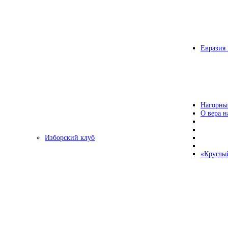
Евразия 
Нагорны
О вера н
Изборский клуб
«Круглы