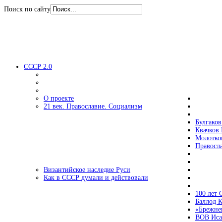
Поиск по сайту
СССР 2.0
О проекте
21 век. Православие. Социализм
Булгаков
Квачков 
Молотко
Правосл
Византийское наследие Руси
Как в СССР думали и действовали
100 лет
Баллод К
«Брежне
ВОВ Иса