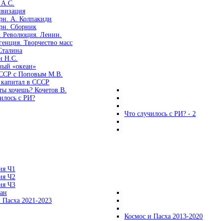
 А.С.
ивизация
рн. А. Колпакиди
рн. Сборник
. Революция. Ленин.
енция. Творчество масс
Сталина
н Н.С.
ный «океан»
ССР с Поповым М.В.
 капитал в СССР
ты хочешь? Кочетов В.
илось с РИ?
Что случилось с РИ? - 2
ия Ч1
ия Ч2
ия Ч3
ган
 Пасха 2021-2023
Космос и Пасха 2013-2020