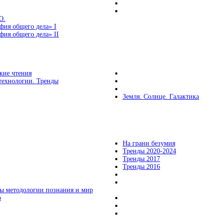
Ю.
фия общего дела» I
ия общего дела» II
кие чтения
технологии. Тренды
Земля. Солнце. Галактика
На грани безумия
Тренды 2020-2024
Тренды 2017
Тренды 2016
ы методологии познания и мир
о