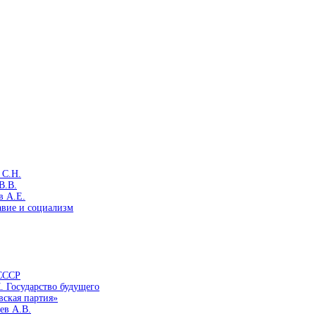
 С.Н.
В.В.
в А.Е.
авие и социализм
 СССР
. Государство будущего
вская партия»
ев А.В.