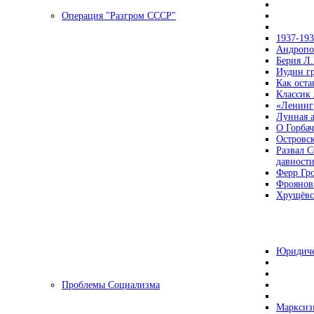
Операция "Разгром СССР"
1937-19
Андропов
Берия Л.
Иудин гр
Как ост
Классик
«Ленинг
Лунная 
О Горбач
Островс
Развал С
давност
Ферр Гр
Фроянов
Хрущёвск
Юридиче
Проблемы Социализма
Марксизм