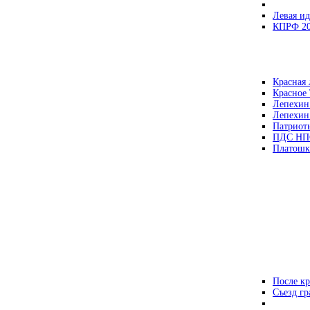
Левая ид
КПРФ 2
Красная 
Красное
Лепехин
Лепехин
Патриот
ПДС НП
Платошк
После кр
Съезд г