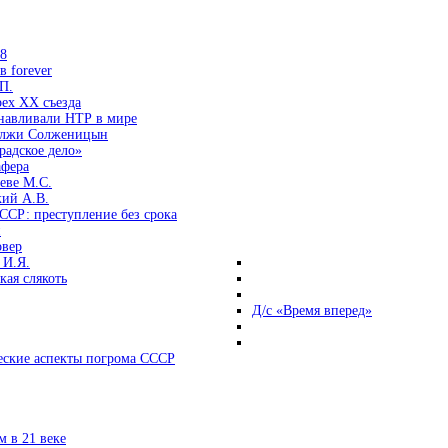
38
 forever
П.
ех ХХ съезда
анавливали НТР в мире
 лжи Солженицын
радское дело»
афера
еве М.С.
кий А.В.
ССР: преступление без срока
и
овер
 И.Я.
ая слякоть
Д/с «Время вперед»
ские аспекты погрома СССР
 в 21 веке