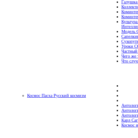
Галушка
Коллект
Коминте
Коминте
Культура
Интеллиг
Модель 
Сапелки
Сухопут
Уроки С
Частный
Чего же 
Что случ
Космос Пасха Русский космизм
Антолог
Антолог
Антолог
Карл Са
Космос и