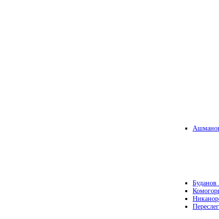
Ашманов
Буданов 
Комогор
Никанор
Переслег