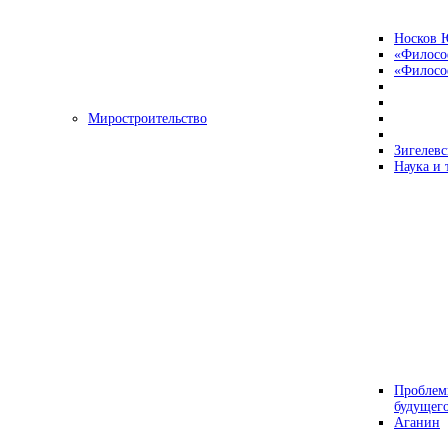
Носков 
«Филосо
«Философ
Миростроительство
Зигелевс
Наука и 
Проблем
будущег
Аганин