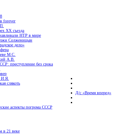
38
 forever
П.
ех ХХ съезда
анавливали НТР в мире
 лжи Солженицын
радское дело»
афера
еве М.С.
кий А.В.
ССР: преступление без срока
и
овер
 И.Я.
ая слякоть
Д/с «Время вперед»
ские аспекты погрома СССР
 в 21 веке