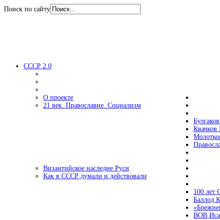
Поиск по сайту
СССР 2.0
О проекте
21 век. Православие. Социализм
Булгаков
Квачков 
Молотко
Правосл
Византийское наследие Руси
Как в СССР думали и действовали
100 лет
Баллод К
«Брежне
ВОВ Иса