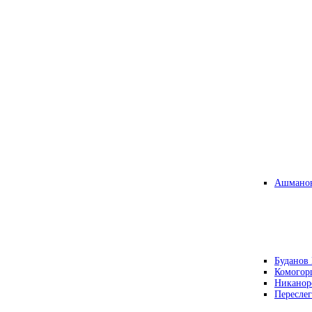
Ашманов
Буданов 
Комогор
Никанор
Переслег