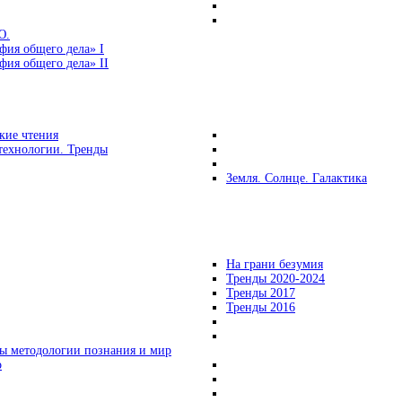
Ю.
фия общего дела» I
ия общего дела» II
кие чтения
технологии. Тренды
Земля. Солнце. Галактика
На грани безумия
Тренды 2020-2024
Тренды 2017
Тренды 2016
ы методологии познания и мир
о