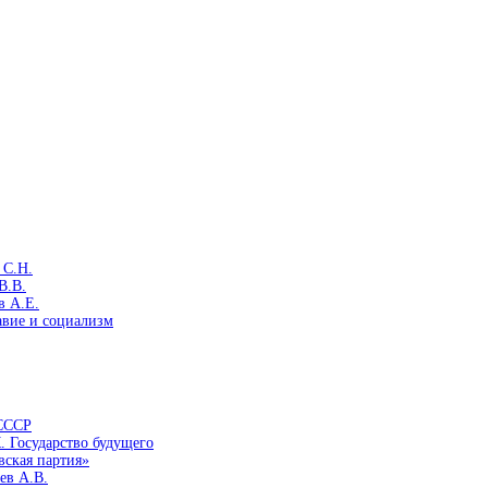
 С.Н.
В.В.
в А.Е.
авие и социализм
 СССР
. Государство будущего
вская партия»
ев А.В.