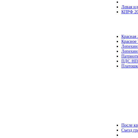
Левая ид
КПРФ 2
Красная 
Красное
Лепехин
Лепехин
Патриот
ПДС НП
Платошк
После кр
Съезд г