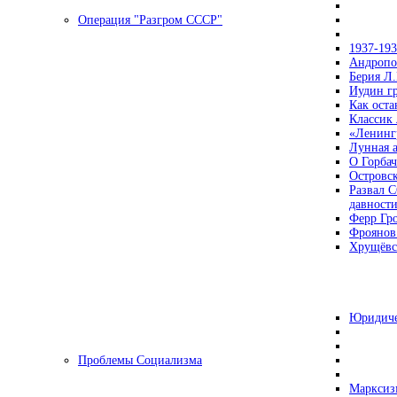
Операция "Разгром СССР"
1937-19
Андропов
Берия Л.
Иудин гр
Как ост
Классик
«Ленинг
Лунная 
О Горбач
Островс
Развал С
давност
Ферр Гр
Фроянов
Хрущёвск
Юридиче
Проблемы Социализма
Марксизм