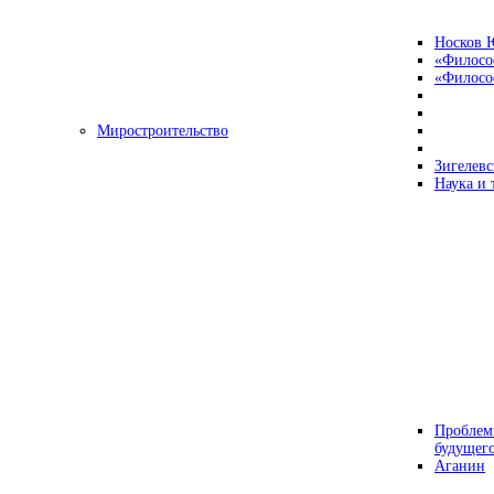
Носков 
«Филосо
«Философ
Миростроительство
Зигелевс
Наука и 
Проблем
будущег
Аганин