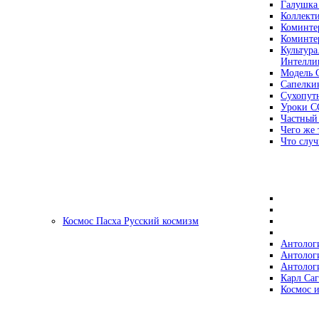
Галушка
Коллект
Коминте
Коминте
Культура
Интеллиг
Модель 
Сапелки
Сухопут
Уроки С
Частный
Чего же 
Что случ
Космос Пасха Русский космизм
Антолог
Антолог
Антолог
Карл Са
Космос и