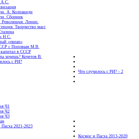
 А.С.
ивизация
рн. А. Колпакиди
рн. Сборник
. Революция. Ленин.
енция. Творчество масс
Сталина
н Н.С.
ный «океан»
ССР с Поповым М.В.
 капитал в СССР
ты хочешь? Кочетов В.
илось с РИ?
Что случилось с РИ? - 2
ия Ч1
ия Ч2
ия Ч3
ган
 Пасха 2021-2023
Космос и Пасха 2013-2020