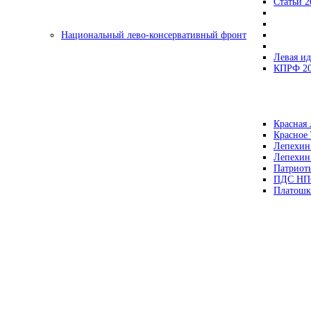
Статьи 2
Национальный лево-консервативный фронт
Левая ид
КПРФ 2
Красная 
Красное
Лепехин
Лепехин
Патриот
ПДС НП
Платошк