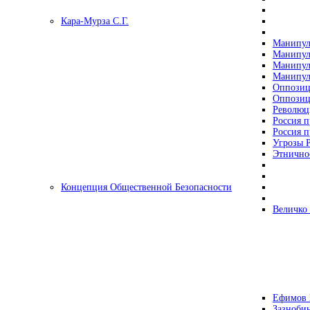
Кара-Мурза С.Г.
Манипул
Манипул
Манипул
Манипул
Оппозиц
Оппозиц
Революц
Россия п
Россия п
Угрозы Р
Этнично
Концепция Общественной Безопасности
Величко
Ефимов 
Зазнобин