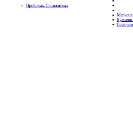
Проблемы Социализма
Марксизм
Бузгалин
Васильев