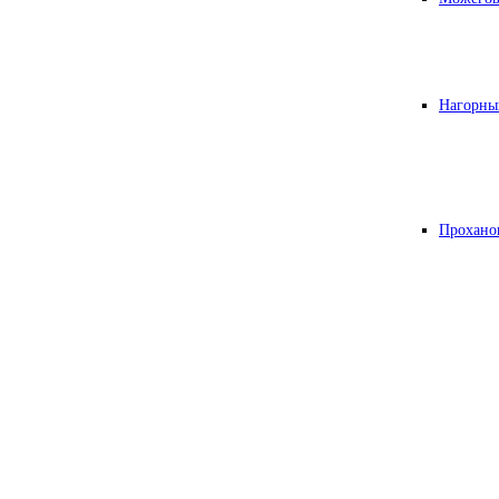
Нагорны
Прохано