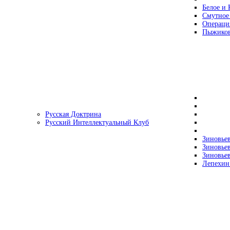
Белое и 
Смутное
Операци
Пыжиков
Русская Доктрина
Русский Интеллектуальный Клуб
Зиновьев
Зиновьев
Зиновьев
Лепехин