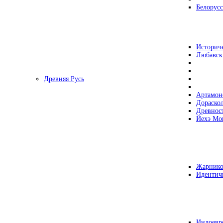
Белорусс
Историч
Любавск
Древняя Русь
Артамон
Дораско
Древнос
Йехэ Мо
Жарнико
Идентич
Индоевр