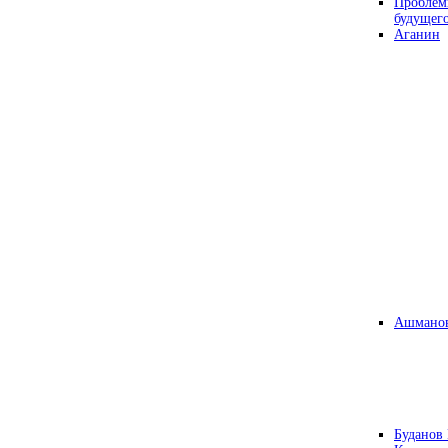
Проблем
будущег
Аганин
Ашманов
Буданов 