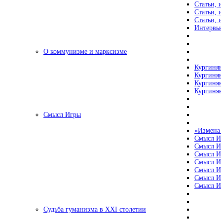
Статьи, 
Статьи, 
Статьи, 
Интервью
О коммунизме и марксизме
Кургинян
Кургинян
Кургинян
Кургинян
Смысл Игры
«Измена
Смысл И
Смысл И
Смысл И
Смысл И
Смысл И
Смысл И
Смысл И
Судьба гуманизма в XXI столетии