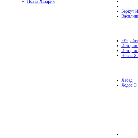
Новая Хазария
Беркут И
Василиш
«Еврейск
История
История
Новая Ха
Хабад
Ходос Э.