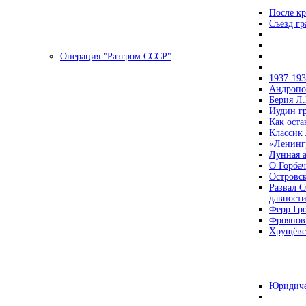
После кр
Съезд г
Операция "Разгром СССР"
1937-19
Андропов
Берия Л.
Иудин гр
Как ост
Классик
«Ленинг
Лунная 
О Горбач
Островс
Развал С
давност
Ферр Гр
Фроянов
Хрущёвск
Юридиче