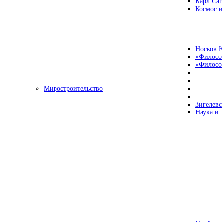
Карл Са
Космос и
Носков 
«Филосо
«Философ
Миростроительство
Зигелевс
Наука и 