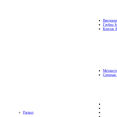
Введени
Гаубец 
Клесов А
Метаисто
Спицын
Раскол