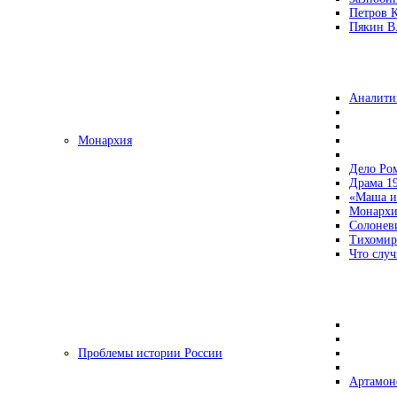
Петров 
Пякин В.
Аналити
Монархия
Дело Ро
Драма 19
«Маша и
Монархи
Солонев
Тихомир
Что случ
Проблемы истории России
Артамон