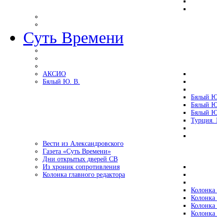
Суть Времени
АКСИО
Бялый Ю. В.
Бялый Ю
Бялый Ю
Бялый Ю
Турция.
Вести из Александровского
Газета «Суть Времени»
Дни открытых дверей СВ
Из хроник сопротивления
Колонка главного редактора
Колонка 
Колонка 
Колонка 
Колонка 