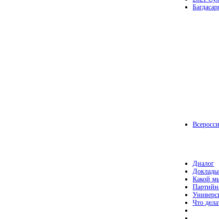
Багдасар
Всеросс
Диалог
Доклады
Какой мы
Партийн
Универс
Что дела