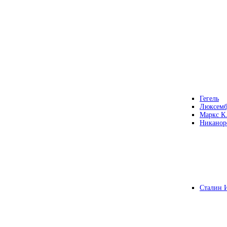
Гегель
Люксемб
Маркс К
Никанор
Сталин 