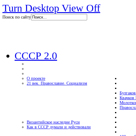
Turn Desktop View Off
Поиск по сайту
СССР 2.0
О проекте
21 век. Православие. Социализм
Булгаков
Квачков 
Молотко
Правосл
Византийское наследие Руси
Как в СССР думали и действовали