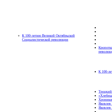
К 100-летию Великой Октябрьской
Социалистической революции
Кропотк
революц
К 100-ле
Троцкий
«Хлебны
Хроники
Яковлев
Яковлев 