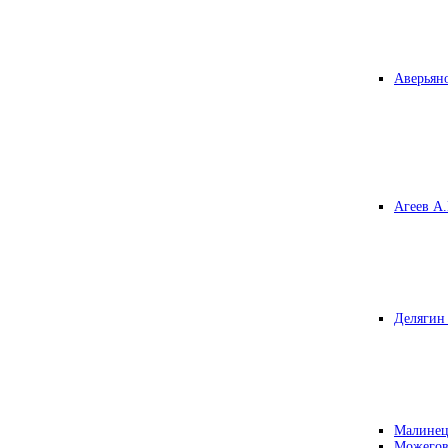
Аверьяно
Агеев А.
Делягин 
Малинец
Можегов