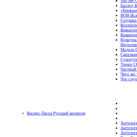
100 лет
Баллод К
«Брежне
ВОВ Иса
Галушка
Коллект
Коминте
Коминте
Культура
Интеллиг
Модель 
Сапелки
Сухопут
Уроки С
Частный
Чего же 
Что случ
Космос Пасха Русский космизм
Антолог
Антолог
Антолог