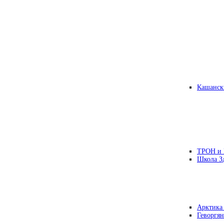
Кашанск
ТРОН и
Школа З
Арктика
Геворгян