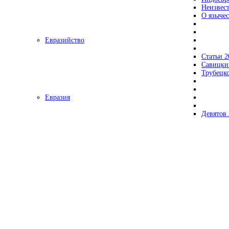
Неизвес
О язычес
Евразийство
Статьи 2
Савицки
Трубецк
Евразия
Девятов 