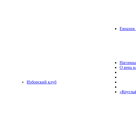
Евразия 
Нагорны
О вера н
Изборский клуб
«Круглы