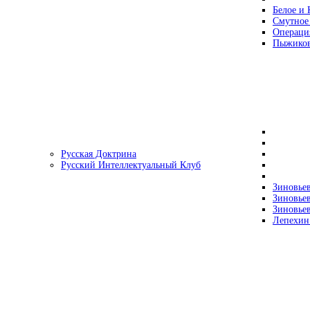
Белое и 
Смутное
Операци
Пыжиков
Русская Доктрина
Русский Интеллектуальный Клуб
Зиновьев
Зиновьев
Зиновьев
Лепехин