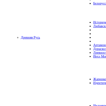
Белорусс
Историч
Любавск
Древняя Русь
Артамон
Дораско
Древнос
Йехэ Мо
Жарнико
Идентич
Индоевр