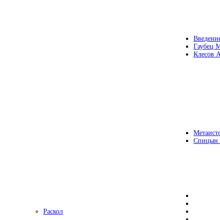
Введени
Гаубец 
Клесов А
Метаисто
Спицын
Раскол