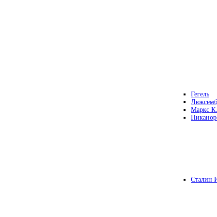
Гегель
Люксемб
Маркс К
Никанор
Сталин 