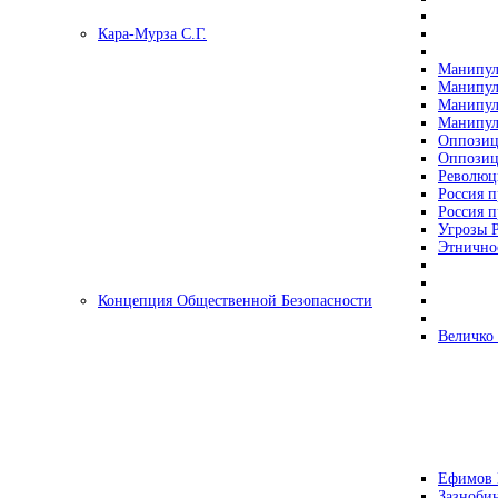
Кара-Мурза С.Г.
Манипул
Манипул
Манипул
Манипул
Оппозиц
Оппозиц
Революц
Россия п
Россия п
Угрозы Р
Этнично
Концепция Общественной Безопасности
Величко
Ефимов 
Зазнобин