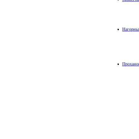
Нагорны
Прохано