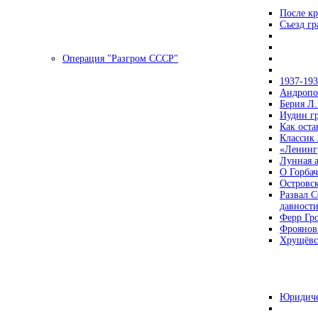
После кр
Съезд г
Операция "Разгром СССР"
1937-19
Андропов
Берия Л.
Иудин гр
Как ост
Классик
«Ленинг
Лунная 
О Горбач
Островс
Развал С
давност
Ферр Гр
Фроянов
Хрущёвск
Юридиче