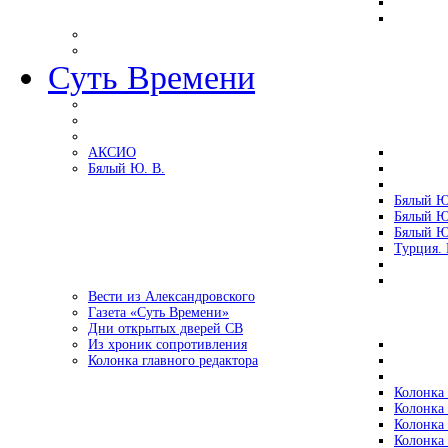
Суть Времени
АКСИО
Бялый Ю. В.
Бялый Ю
Бялый Ю
Бялый Ю
Турция.
Вести из Александровского
Газета «Суть Времени»
Дни открытых дверей СВ
Из хроник сопротивления
Колонка главного редактора
Колонка 
Колонка 
Колонка 
Колонка 