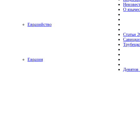
Неизвес
О язычес
Евразийство
Статьи 2
Савицки
Трубецк
Евразия
Девятов 