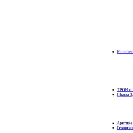
Кашанск
ТРОН и
Школа З
Арктика
Геворгян