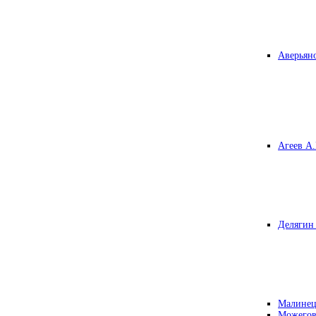
Аверьяно
Агеев А.
Делягин 
Малинец
Можегов