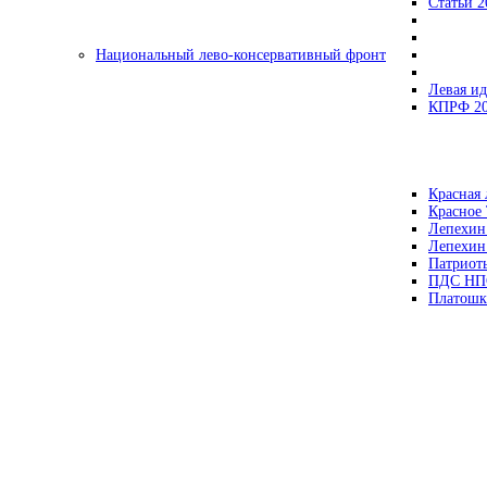
Статьи 2
Национальный лево-консервативный фронт
Левая ид
КПРФ 2
Красная 
Красное
Лепехин
Лепехин
Патриот
ПДС НП
Платошк