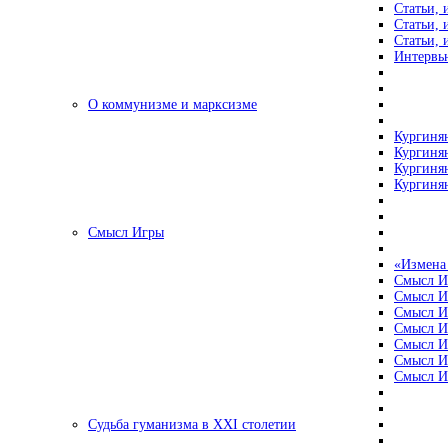
Статьи, 
Статьи, 
Статьи, 
Интервью
О коммунизме и марксизме
Кургинян
Кургинян
Кургинян
Кургинян
Смысл Игры
«Измена
Смысл И
Смысл И
Смысл И
Смысл И
Смысл И
Смысл И
Смысл И
Судьба гуманизма в XXI столетии