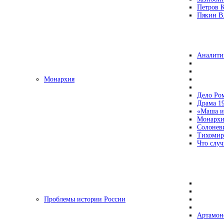
Петров 
Пякин В.
Аналити
Монархия
Дело Ро
Драма 19
«Маша и
Монархи
Солонев
Тихомир
Что случ
Проблемы истории России
Артамон