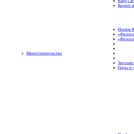
Карл Са
Космос и
Носков 
«Филосо
«Философ
Миростроительство
Зигелевс
Наука и 