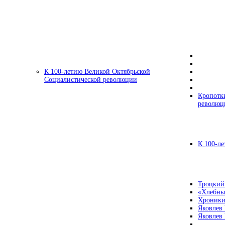
К 100-летию Великой Октябрьской
Социалистической революции
Кропотк
революц
К 100-ле
Троцкий
«Хлебны
Хроники
Яковлев
Яковлев 