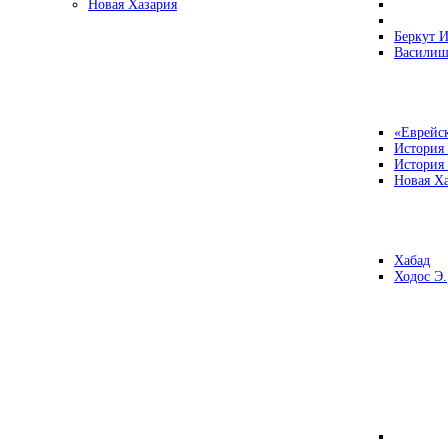
Новая Хазария
Беркут И
Василиш
«Еврейск
История
История
Новая Ха
Хабад
Ходос Э.