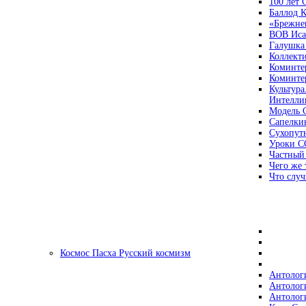
100 лет
Баллод К
«Брежне
ВОВ Иса
Галушка
Коллект
Коминте
Коминте
Культура
Интеллиг
Модель 
Сапелки
Сухопут
Уроки С
Частный
Чего же 
Что случ
Космос Пасха Русский космизм
Антолог
Антолог
Антолог