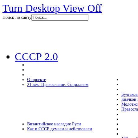
Turn Desktop View Off
Поиск по сайту
СССР 2.0
О проекте
21 век. Православие. Социализм
Булгаков
Квачков 
Молотко
Правосл
Византийское наследие Руси
Как в СССР думали и действовали