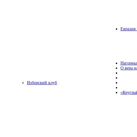
Евразия 
Нагорны
О вера н
Изборский клуб
«Круглы