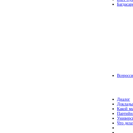
Багдасар
Всеросс
Диалог
Доклады
Какой мы
Партийн
Универс
Что дела