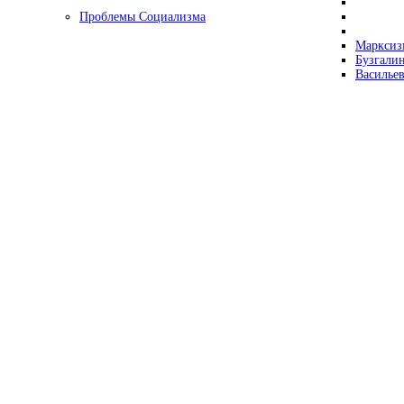
Проблемы Социализма
Марксизм
Бузгалин
Васильев