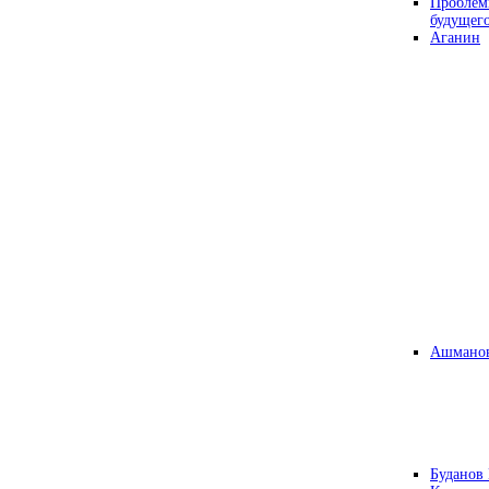
Проблем
будущег
Аганин
Ашманов
Буданов 