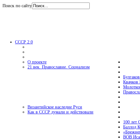
Поиск по сайту
СССР 2.0
О проекте
21 век. Православие. Социализм
Булгаков
Квачков 
Молотко
Правосл
Византийское наследие Руси
Как в СССР думали и действовали
100 лет
Баллод К
«Брежне
ВОВ Иса