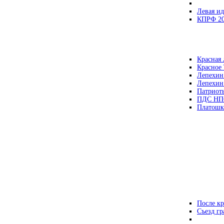
Левая ид
КПРФ 2
Красная 
Красное
Лепехин
Лепехин
Патриот
ПДС НП
Платошк
После кр
Съезд г