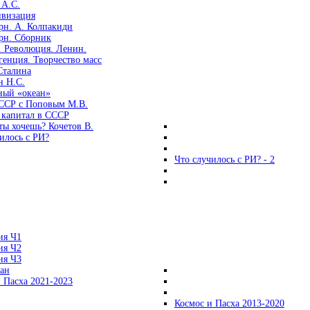
 А.С.
ивизация
рн. А. Колпакиди
рн. Сборник
. Революция. Ленин.
енция. Творчество масс
Сталина
н Н.С.
ный «океан»
ССР с Поповым М.В.
 капитал в СССР
ты хочешь? Кочетов В.
илось с РИ?
Что случилось с РИ? - 2
ия Ч1
ия Ч2
ия Ч3
ган
 Пасха 2021-2023
Космос и Пасха 2013-2020