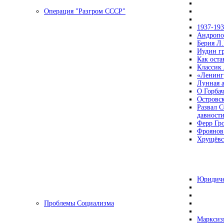
Операция "Разгром СССР"
1937-19
Андропов
Берия Л.
Иудин гр
Как ост
Классик
«Ленинг
Лунная 
О Горбач
Островс
Развал С
давност
Ферр Гр
Фроянов
Хрущёвск
Юридиче
Проблемы Социализма
Марксизм