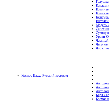
Галушка
Коллект
Коминте
Коминте
Культура
Интеллиг
Модель 
Сапелки
Сухопут
Уроки С
Частный
Чего же 
Что случ
Космос Пасха Русский космизм
Антолог
Антолог
Антолог
Карл Са
Космос и