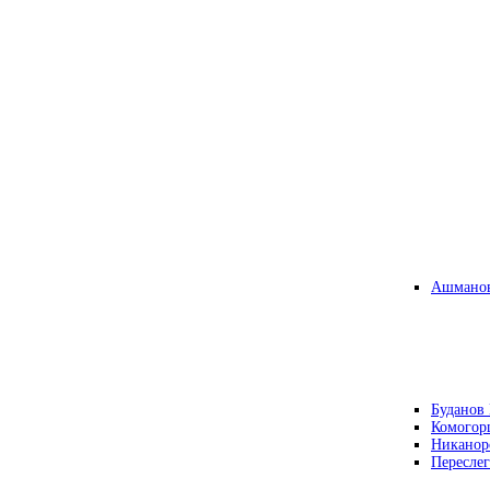
Ашманов
Буданов 
Комогор
Никанор
Переслег