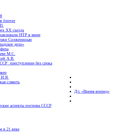
38
 forever
П.
ех ХХ съезда
анавливали НТР в мире
 лжи Солженицын
радское дело»
афера
еве М.С.
кий А.В.
ССР: преступление без срока
и
овер
 И.Я.
ая слякоть
Д/с «Время вперед»
ские аспекты погрома СССР
 в 21 веке