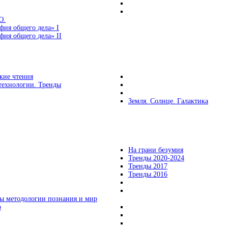
Ю.
фия общего дела» I
ия общего дела» II
кие чтения
технологии. Тренды
Земля. Солнце. Галактика
На грани безумия
Тренды 2020-2024
Тренды 2017
Тренды 2016
ы методологии познания и мир
о