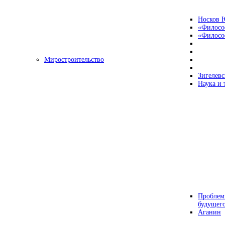
Носков 
«Филосо
«Философ
Миростроительство
Зигелевс
Наука и 
Проблем
будущег
Аганин