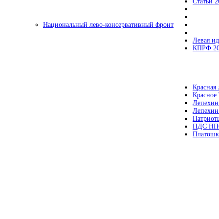
Статьи 2
Национальный лево-консервативный фронт
Левая ид
КПРФ 2
Красная 
Красное
Лепехин
Лепехин
Патриот
ПДС НП
Платошк