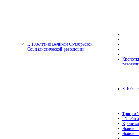
К 100-летию Великой Октябрьской
Социалистической революции
Кропотк
революц
К 100-ле
Троцкий
«Хлебны
Хроники
Яковлев
Яковлев 