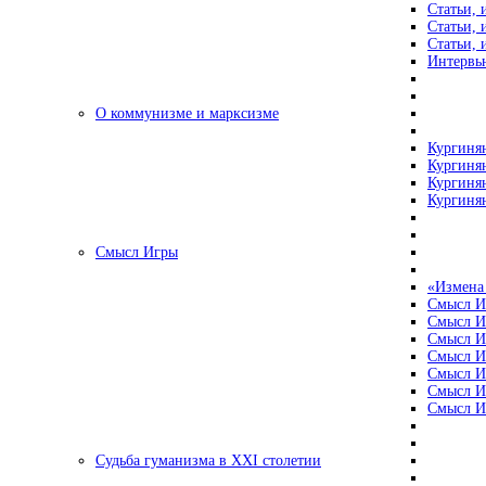
Статьи, 
Статьи, 
Статьи, 
Интервью
О коммунизме и марксизме
Кургинян
Кургинян
Кургинян
Кургинян
Смысл Игры
«Измена
Смысл И
Смысл И
Смысл И
Смысл И
Смысл И
Смысл И
Смысл И
Судьба гуманизма в XXI столетии