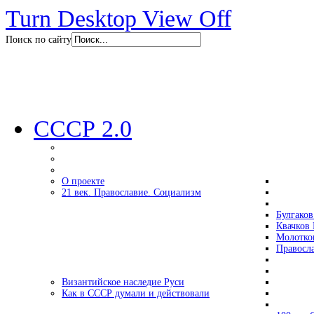
Turn Desktop View Off
Поиск по сайту
СССР 2.0
О проекте
21 век. Православие. Социализм
Булгаков
Квачков 
Молотко
Правосл
Византийское наследие Руси
Как в СССР думали и действовали