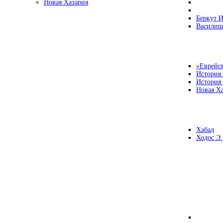
Новая Хазария
Беркут И
Василиш
«Еврейск
История
История
Новая Ха
Хабад
Ходос Э.