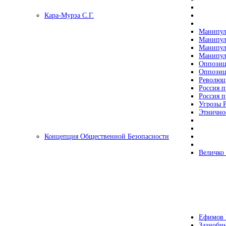
Кара-Мурза С.Г.
Манипул
Манипул
Манипул
Манипул
Оппозиц
Оппозиц
Революц
Россия п
Россия п
Угрозы Р
Этнично
Концепция Общественной Безопасности
Величко
Ефимов 
Зазнобин