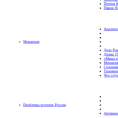
Петров 
Пякин В.
Аналити
Монархия
Дело Ро
Драма 19
«Маша и
Монархи
Солонев
Тихомир
Что случ
Проблемы истории России
Артамон