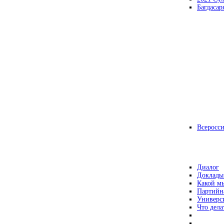
Багдасар
Всеросс
Диалог
Доклады
Какой мы
Партийн
Универс
Что дела