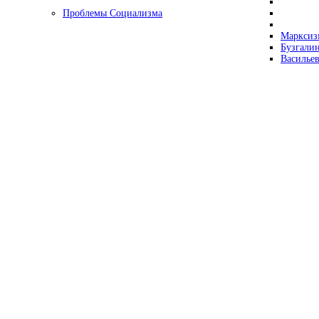
Проблемы Социализма
Марксизм
Бузгалин
Васильев