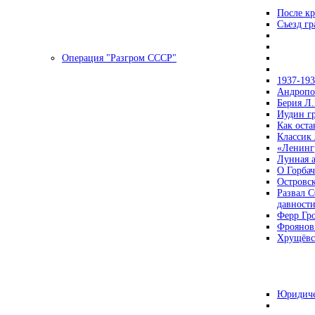
После кр
Съезд г
Операция "Разгром СССР"
1937-19
Андропов
Берия Л.
Иудин гр
Как ост
Классик
«Ленинг
Лунная 
О Горбач
Островс
Развал С
давност
Ферр Гр
Фроянов
Хрущёвск
Юридиче