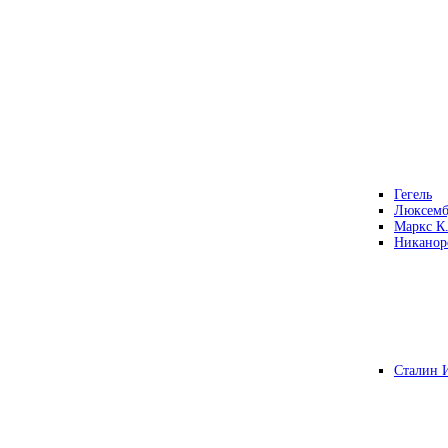
Гегель
Люксемб
Маркс К
Никанор
Сталин 