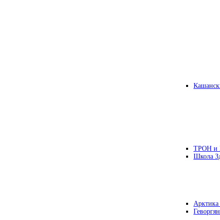
Кашанск
ТРОН и
Школа З
Арктика
Геворгян