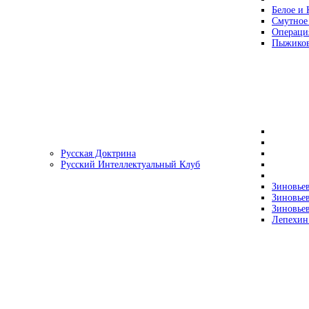
Белое и 
Смутное
Операци
Пыжиков
Русская Доктрина
Русский Интеллектуальный Клуб
Зиновьев
Зиновьев
Зиновьев
Лепехин