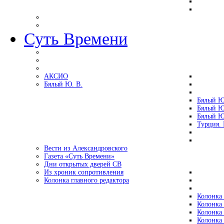
Суть Времени
АКСИО
Бялый Ю. В.
Бялый Ю
Бялый Ю
Бялый Ю
Турция.
Вести из Александровского
Газета «Суть Времени»
Дни открытых дверей СВ
Из хроник сопротивления
Колонка главного редактора
Колонка 
Колонка 
Колонка 
Колонка 