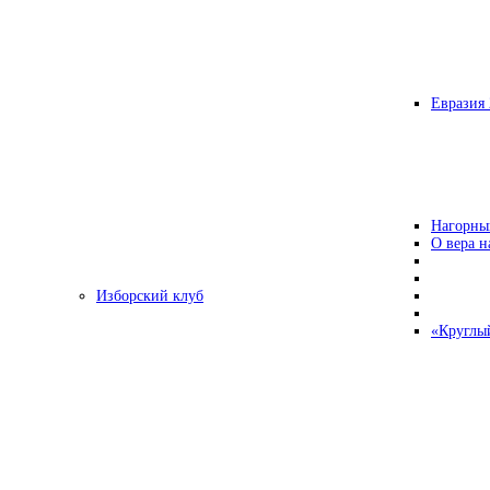
Евразия 
Нагорны
О вера н
Изборский клуб
«Круглы