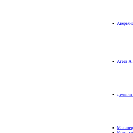
Аверьяно
Агеев А.
Делягин 
Малинец
Можегов