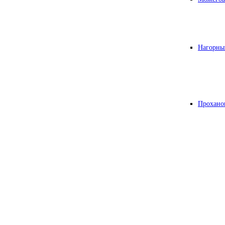
Нагорны
Прохано