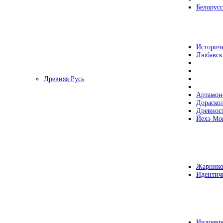
Белорусс
Историч
Любавск
Древняя Русь
Артамон
Дораско
Древнос
Йехэ Мо
Жарнико
Идентич
Индоевр