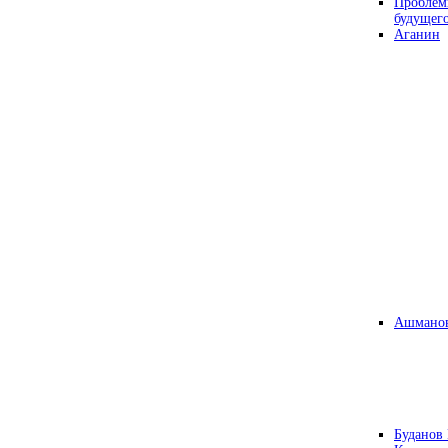
Проблем
будущег
Аганин
Ашманов
Буданов 