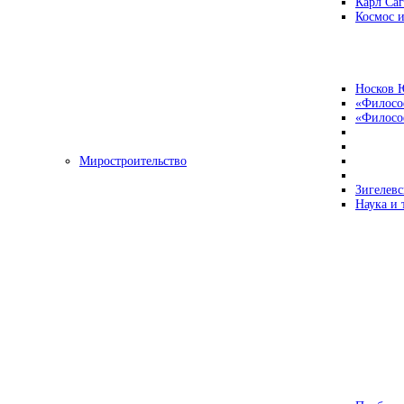
Карл Са
Космос и
Носков 
«Филосо
«Философ
Миростроительство
Зигелевс
Наука и 