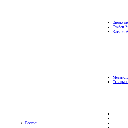
Введени
Гаубец 
Клесов А
Метаисто
Спицын
Раскол