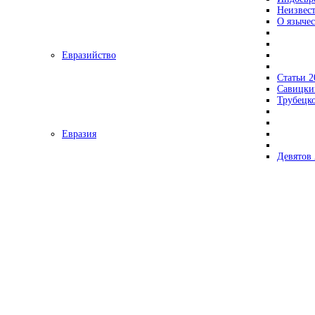
Неизвес
О язычес
Евразийство
Статьи 2
Савицки
Трубецк
Евразия
Девятов 