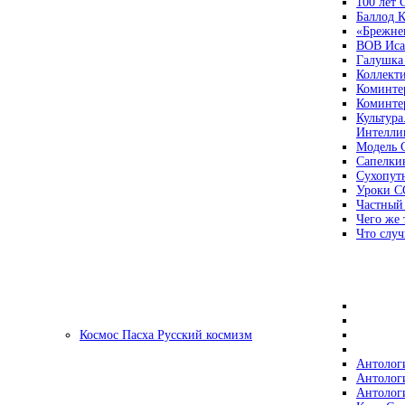
100 лет
Баллод К
«Брежне
ВОВ Иса
Галушка
Коллект
Коминте
Коминте
Культура
Интеллиг
Модель 
Сапелки
Сухопут
Уроки С
Частный
Чего же 
Что случ
Космос Пасха Русский космизм
Антолог
Антолог
Антолог