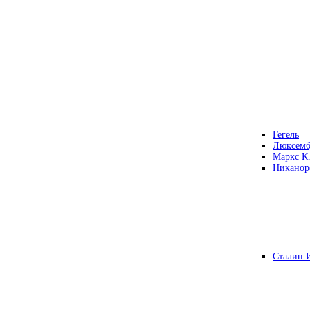
Гегель
Люксемб
Маркс К
Никанор
Сталин 