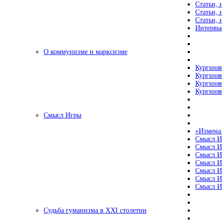
Статьи, 
Статьи, 
Статьи, 
Интервью
О коммунизме и марксизме
Кургинян
Кургинян
Кургинян
Кургинян
Смысл Игры
«Измена
Смысл И
Смысл И
Смысл И
Смысл И
Смысл И
Смысл И
Смысл И
Судьба гуманизма в XXI столетии