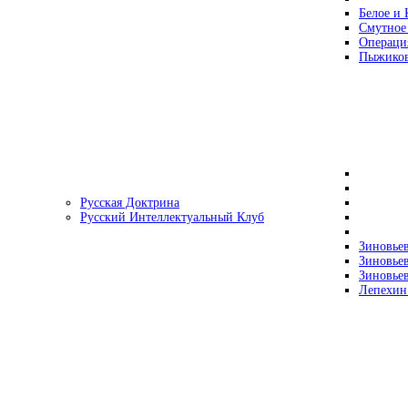
Белое и 
Смутное
Операци
Пыжиков
Русская Доктрина
Русский Интеллектуальный Клуб
Зиновьев
Зиновьев
Зиновьев
Лепехин