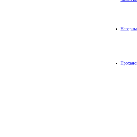
Нагорны
Прохано