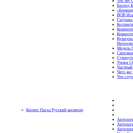
100 лет
Баллод К
«Брежне
ВОВ Иса
Галушка
Коллект
Коминте
Коминте
Культура
Интеллиг
Модель 
Сапелки
Сухопут
Уроки С
Частный
Чего же 
Что случ
Космос Пасха Русский космизм
Антолог
Антолог
Антолог