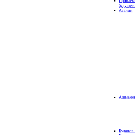
Проблем
будущег
Аганин
Ашманов
Буданов 