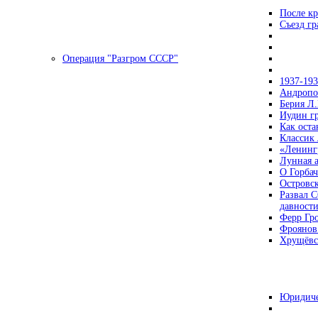
После кр
Съезд г
Операция "Разгром СССР"
1937-19
Андропов
Берия Л.
Иудин гр
Как ост
Классик
«Ленинг
Лунная 
О Горбач
Островс
Развал С
давност
Ферр Гр
Фроянов
Хрущёвск
Юридиче