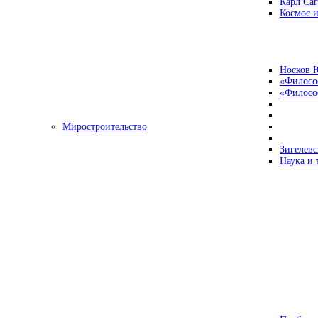
Карл Са
Космос и
Носков 
«Филосо
«Философ
Миростроительство
Зигелевс
Наука и 