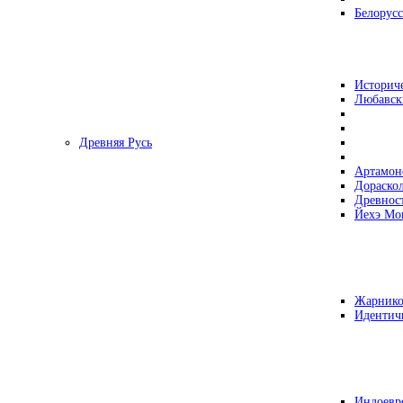
Белорусс
Историч
Любавск
Древняя Русь
Артамон
Дораско
Древнос
Йехэ Мо
Жарнико
Идентич
Индоевр