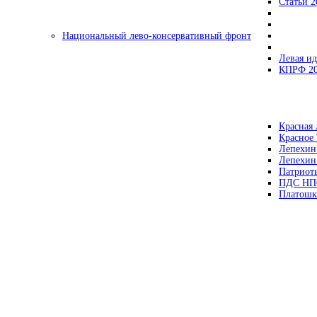
Статьи 2
Национальный лево-консервативный фронт
Левая ид
КПРФ 2
Красная 
Красное
Лепехин
Лепехин
Патриот
ПДС НП
Платошк