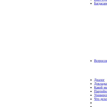
Багдасар
Всеросс
Диалог
Доклады
Какой мы
Партийн
Универс
Что дела