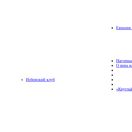
Евразия 
Нагорны
О вера н
Изборский клуб
«Круглы