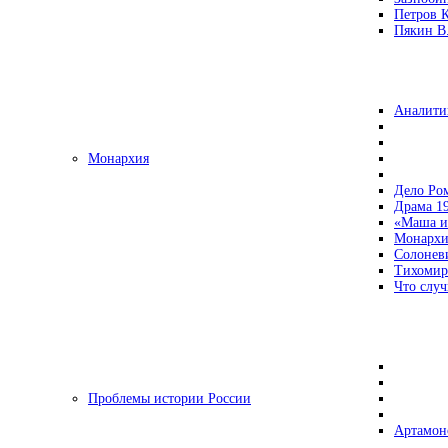
Петров 
Пякин В.
Аналити
Монархия
Дело Ро
Драма 19
«Маша и
Монархи
Солонев
Тихомир
Что случ
Проблемы истории России
Артамон