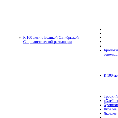
К 100-летию Великой Октябрьской
Социалистической революции
Кропотк
революц
К 100-ле
Троцкий
«Хлебны
Хроники
Яковлев
Яковлев 