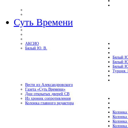
Суть Времени
АКСИО
Бялый Ю. В.
Бялый Ю
Бялый Ю
Бялый Ю
Турция.
Вести из Александровского
Газета «Суть Времени»
Дни открытых дверей СВ
Из хроник сопротивления
Колонка главного редактора
Колонка 
Колонка 
Колонка 
Колонка 