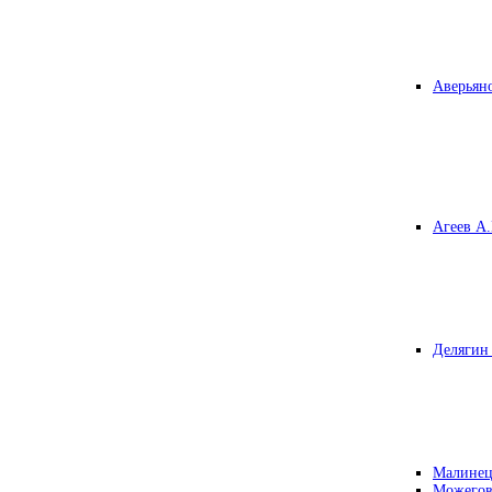
Аверьяно
Агеев А.
Делягин 
Малинец
Можегов