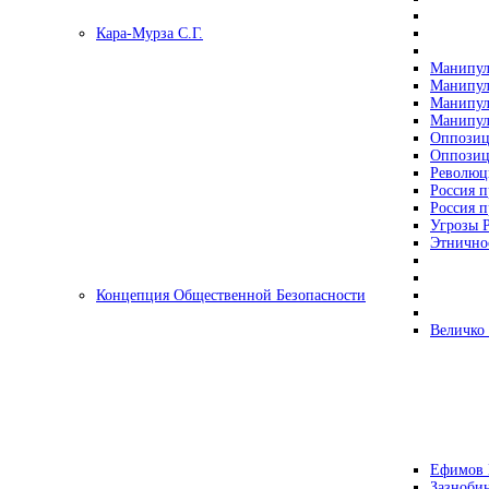
Кара-Мурза С.Г.
Манипул
Манипул
Манипул
Манипул
Оппозиц
Оппозиц
Революц
Россия п
Россия п
Угрозы Р
Этнично
Концепция Общественной Безопасности
Величко
Ефимов 
Зазнобин