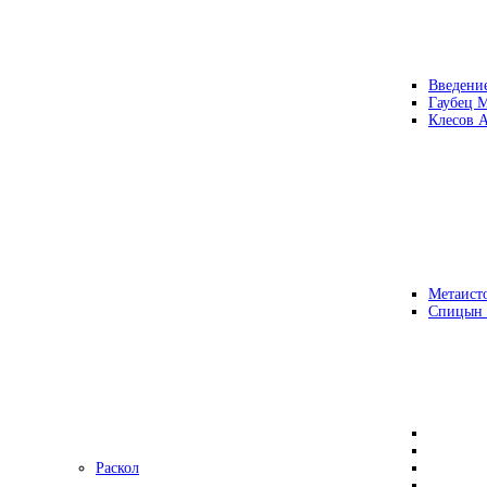
Введени
Гаубец 
Клесов А
Метаисто
Спицын
Раскол