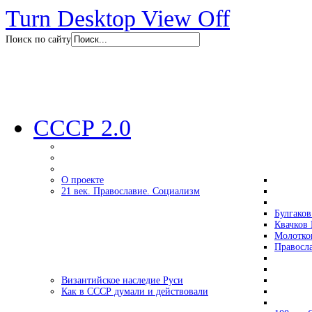
Turn Desktop View Off
Поиск по сайту
СССР 2.0
О проекте
21 век. Православие. Социализм
Булгаков
Квачков 
Молотко
Правосл
Византийское наследие Руси
Как в СССР думали и действовали