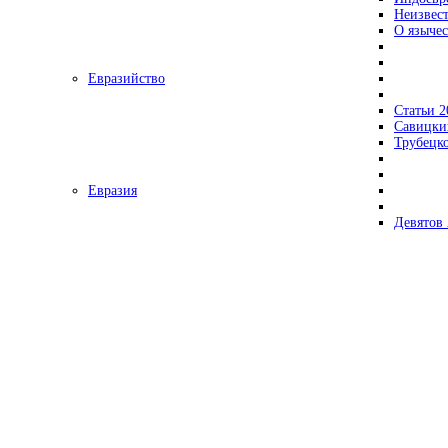
Неизвес
О язычес
Евразийство
Статьи 2
Савицки
Трубецк
Евразия
Девятов 