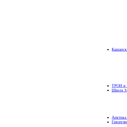
Кашанск
ТРОН и
Школа З
Арктика
Геворгян