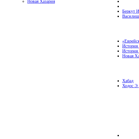
Новая Хазария
Беркут И
Василиш
«Еврейск
История
История
Новая Ха
Хабад
Ходос Э.