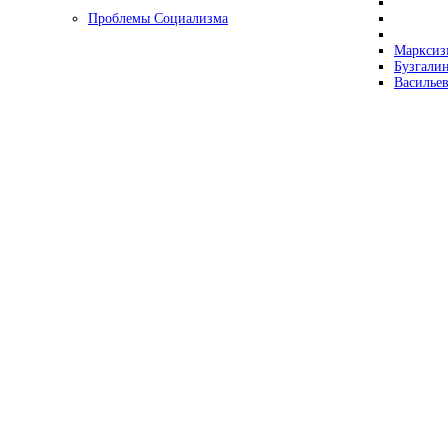
Проблемы Социализма
Марксизм
Бузгалин
Васильев