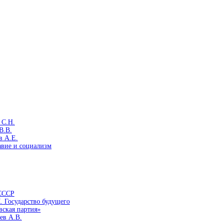
 С.Н.
В.В.
в А.Е.
авие и социализм
 СССР
. Государство будущего
вская партия»
ев А.В.