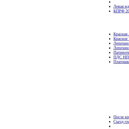
Левая ид
КПРФ 2
Красная 
Красное
Лепехин
Лепехин
Патриот
ПДС НП
Платошк
После кр
Съезд г