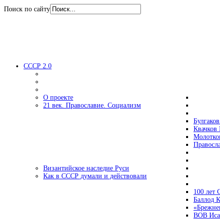
Поиск по сайту
СССР 2.0
О проекте
21 век. Православие. Социализм
Булгаков
Квачков 
Молотко
Правосл
Византийское наследие Руси
Как в СССР думали и действовали
100 лет
Баллод К
«Брежне
ВОВ Иса