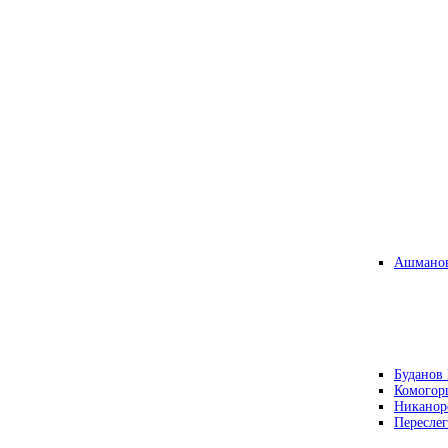
Ашманов
Буданов 
Комогор
Никанор
Переслег