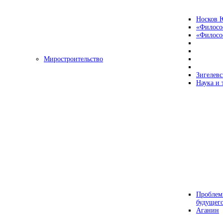
Носков 
«Филосо
«Философ
Миростроительство
Зигелевс
Наука и 
Проблем
будущег
Аганин