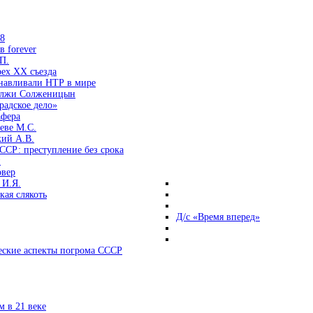
38
 forever
П.
ех ХХ съезда
анавливали НТР в мире
 лжи Солженицын
радское дело»
афера
еве М.С.
кий А.В.
ССР: преступление без срока
и
овер
 И.Я.
ая слякоть
Д/с «Время вперед»
ские аспекты погрома СССР
 в 21 веке