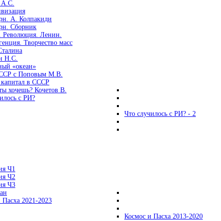
 А.С.
ивизация
рн. А. Колпакиди
рн. Сборник
. Революция. Ленин.
енция. Творчество масс
Сталина
н Н.С.
ный «океан»
ССР с Поповым М.В.
 капитал в СССР
ты хочешь? Кочетов В.
илось с РИ?
Что случилось с РИ? - 2
ия Ч1
ия Ч2
ия Ч3
ган
 Пасха 2021-2023
Космос и Пасха 2013-2020