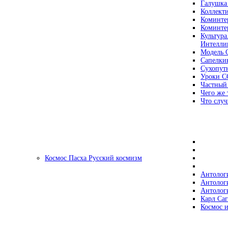
Галушка
Коллект
Коминте
Коминте
Культура
Интеллиг
Модель 
Сапелки
Сухопут
Уроки С
Частный
Чего же 
Что случ
Космос Пасха Русский космизм
Антолог
Антолог
Антолог
Карл Са
Космос и