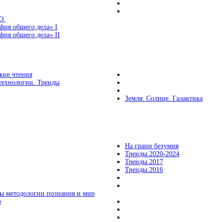
Ю.
фия общего дела» I
ия общего дела» II
кие чтения
технологии. Тренды
Земля. Солнце. Галактика
На грани безумия
Тренды 2020-2024
Тренды 2017
Тренды 2016
ы методологии познания и мир
о