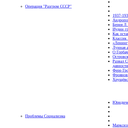
Операция "Разгром СССР"
1937-19
Андропов
Берия Л.
Иудин гр
Как ост
Классик
«Ленинг
Лунная 
О Горбач
Островс
Развал С
давност
Ферр Гр
Фроянов
Хрущёвск
Юридиче
Проблемы Социализма
Марксизм